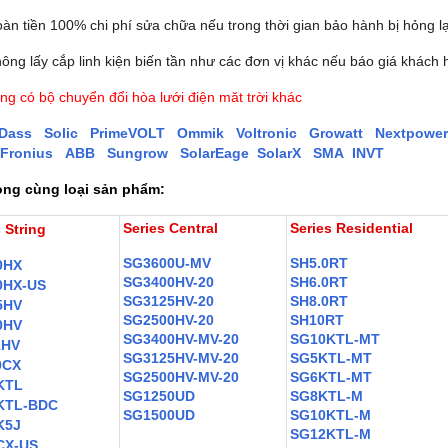
àn tiền 100% chi phí sửa chữa nếu trong thời gian bảo hành bị hỏng l
ông lấy cắp linh kiện biến tần như các đơn vị khác nếu báo giá khách 
ng có bộ chuyển đổi hòa lưới điện măt trời khác
Dass
Solic
PrimeVOLT
Ommik
Voltronic
Growatt
Nextpower
Fronius
ABB
Sungrow
SolarEage
SolarX
SMA
INVT
ng cùng loại sản phẩm:
Series Central
Series Residential
 String
SG3600U-MV
SH5.0RT
0HX
SG3400HV-20
SH6.0RT
0HX-US
SG3125HV-20
SH8.0RT
5HV
SG2500HV-20
SH10RT
0HV
SG3400HV-MV-20
SG10KTL-M
T
1HV
SG3125HV-MV-20
SG5KTL-MT
0CX
SG2500HV-MV-20
SG6KTL-MT
KTL
SG1250UD
SG8KTL-M
KTL-BDC
SG1500UD
SG10KTL-M
K5J
SG12KTL-M
CX-US