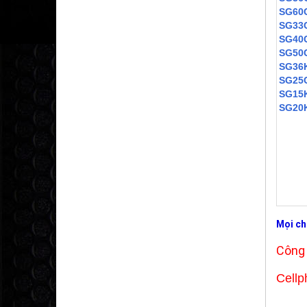
SG60
SG33
SG40
SG50
SG36
SG25
SG15
SG20
Mọi chi
Công
Cel