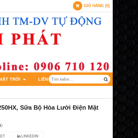
GIỎ HÀNG
(
0
)
 MẶT TRỜI
LIÊN HỆ
0HX, Sữa Bộ Hòa Lưới Điện Mặt
á
)
ET
LINKEDIN