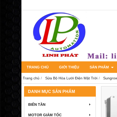
TRANG CHỦ
GIỚI THIỆU
SẢN PHẨM
Trang chủ
Sửa Bộ Hòa Lưới Điện Mặt Trời
Sungro
DANH MỤC SẢN PHẨM
BIẾN TẦN
MOTOR GIẢM TỐC