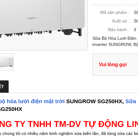
Mã sản phẩm :
S
Xuất xứ :
S
Bảo hành :
3
Sữa Bộ Hòa Lưới Điện
inverter SUNGROW, Bộ 
Vui lòng gọi
ẾT
ộ hòa lưới điện mặt trời
SUNGROW SG250HX,
Sữa 
SG250HX
NG TY TNHH TM-DV TỰ ĐỘNG LI
 chúng tôi có nhiều năm kinh nghiệm sửa biến tần, đã từng sửa các b