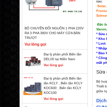
sau:
Solar
Froniu
Schnei
Đặc b
BỘ CHUYỂN ĐỔI NGUỒN 1 PHA 220V
Vacon,
RA 3 PHA 380V CHO MÁY CỬA BÀN
* Sửa 
TRƯỢT
* Kho l
* Linh
Vui lòng gọi
* Nhập
* Bảo
Đại lý phân phối Biến tần
* Công
DELIXI tại Miền Nam
mất ph
Vui lòng gọi
Sửa 
Đại lý phân phối Biến tần
Bộ hoà 
tần KCLY , Biến tần KCLY
Thiết b
KOC600 , Biến tần KCLY
giữa n
KOC100
Vui lòng gọi
Dịch