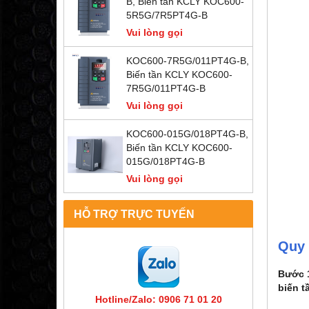
B, Biến tần KCLY KOC600-
5R5G/7R5PT4G-B
Vui lòng gọi
KOC600-7R5G/011PT4G-B,
Biến tần KCLY KOC600-
7R5G/011PT4G-B
Vui lòng gọi
KOC600-015G/018PT4G-B,
Biến tần KCLY KOC600-
015G/018PT4G-B
Vui lòng gọi
HỖ TRỢ TRỰC TUYẾN
Quy 
Bước 1
biến t
Hotline/Zalo: 0906 71 01 20