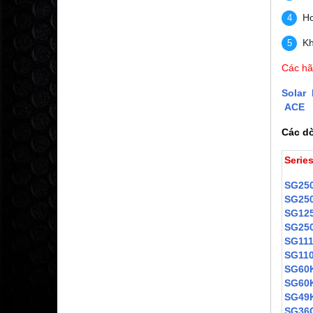
Ho
Kh
Các hã
Solar
ACE
Các dò
Series
SG25
SG25
SG12
SG25
SG11
SG11
SG60
SG60
SG49
SG36