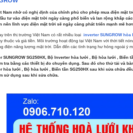
NGROW
ệt Nam nhờ có nghị định của chính phủ cho phép mua điện mặt trời
ầu tư vào điện mặt trời ngày càng phổ biến và lan rộng khắp các
n nên lĩnh vực điện mặt trời sẽ ngày càng phát triển mạnh mẽ hơ
y trên thị trường Việt Nam có rất nhiều loại
inverter SUNGROW hòa 
y thuộc và giá tiền. Môi trường hoạt động tại Việt Nam với thời tiết n
ng điện năng lượng mặt trời. Dẫn đến các tình trạng hư hỏng ngoài ý 
ter SUNGROW SG250HX
,
Bộ Inverter hòa lưới , Bộ hòa lưới , Bi
ểm tra bằng các thiết bị đo chuyên dụng. Sau đó cho thử tải và b
er hòa lưới , Bộ hòa lưới , Biến tần SG250HX sau khi sửa chữa đ
m sử dụng sau khi sửa chữa.