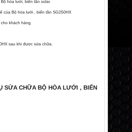
Bộ hòa lưới, biến tần solar.
 tế của Bộ hòa lưới , biến tần SG250HX
a cho khách hàng.
250HX sau khi được sửa chữa.
Ụ SỬA CHỮA BỘ HÒA LƯỚI , BIẾN