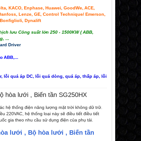
 Delta, KACO, Enphase, Huawei, GoodWe, ACE,
Danfoss, Lenze, GE, Control Technique/ Emerson,
onfiglioli, Dynalift
nghịch lưu Công suất lớn 250 - 1500KW ( ABB,
g,
...
oard Driver
0KW cho ABB,...
, lỗi quá áp DC, lỗi quá dòng, quá áp, thấp áp, lỗi
ộ hòa lưới , Biến tần SG250HX
 các hệ thống điện năng lượng mặt trời không dữ trữ.
u 220VAC, hệ thống loại này sẽ điều tiết điều tiết
uốc gia theo nhu cầu sử dụng điện của phụ tải.
òa lưới , Bộ hòa lưới , Biến tần