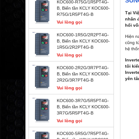
SU
KOC600-R75G/1R5PT4G-
B, Biến tần KCLY KOC600-
Tại Vi
R75G/1R5PT4G-B
nhân đ
Vui lòng gọi
hổi vố
KOC600-1R5G/2R2PT4G-
Hiện na
B, Biến tần KCLY KOC600-
cũng tù
1R5G/2R2PT4G-B
hệ thố
Vui lòng gọi
Inver
tôi ki
KOC600-2R2G/3R7PT4G-
Invert
B, Biến tần KCLY KOC600-
yên tâ
2R2G/3R7PT4G-B
Vui lòng gọi
KOC600-3R7G/5R5PT4G-
B, Biến tần KCLY KOC600-
3R7G/5R5PT4G-B
Vui lòng gọi
KOC600-5R5G/7R5PT4G-