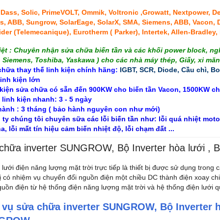
, Dass, Solic, PrimeVOLT, Ommik, Voltronic ,Growatt, Nextpower,
s, ABB, Sungrow, SolarEage, SolarX, SMA, Siemens, ABB, Vacon, 
der (Telemecanique), Eurotherm ( Parker), Intertek, Allen-Bradley, B
iệt : Chuyên nhận sửa chữa biến tần và các khối power block, 
 Siemens, Toshiba, Yaskawa ) cho các nhà máy thép, Giấy, xi măn
chữa thay thế linh kiện chính hãng:
IGBT, SCR, Diode, Cầu chì, B
inh kiện lớn
 kiện sửa chữa có sẵn đến 900KW cho
biến tần
Vacon, 150
 linh kiện nhanh: 3 - 5 ngày
 hành : 3 tháng ( bảo hành nguyên con như mới)
 ty chúng tôi chuyên sữa các lỗi biến tần như: lỗi quá nhiệt motor
a, lỗi mất tín hiệu cảm biến nhiệt độ, lỗi chạm đất ...
chữa inverter SUNGROW, Bộ Inverter hòa lưới , B
lưới điện năng lượng mặt trời trực tiếp là thiết bị được sử dụng trong
ị có nhiệm vụ chuyển đổi nguồn điện một chiều DC thành điện xoay chiề
guồn điện từ hệ thống điện năng lượng mặt trời và hệ thống điện lưới q
 vụ sửa chữa inverter SUNGROW,
Bộ Inverter h