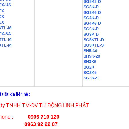
SG8K3-D
CX-US
SG8K-D
CX
SG3K6-D
CX
SG4K-D
CX
SG4K6-D
KTL-M
SG6K-D
CX-SA
SG3K-D
KTL-M
SG5KTL-D
KTL-M
SG3KTL-S
SH5-30
SH5K-20
SH3K6
SG2K
SG2K5
SG3K-S
 tiết xin liên hệ :
 ty TNHH TM-DV TỰ ĐỘNG LINH PHÁT
lphone :
0906 710 120
0963 92 22 87