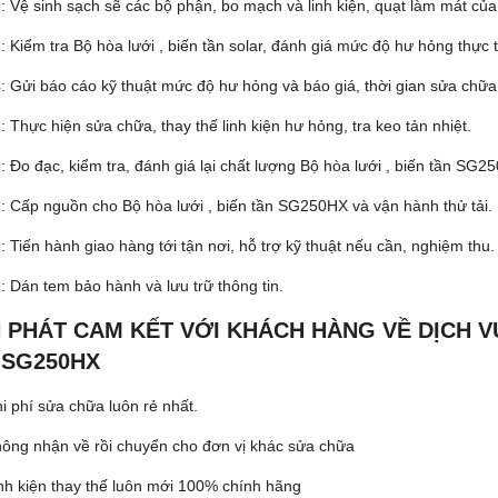
 Vệ sinh sạch sẽ các bộ phận, bo mạch và linh kiện, quạt làm mát của 
: Kiểm tra Bộ hòa lưới , biến tần solar, đánh giá mức độ hư hỏng thực
: Gửi báo cáo kỹ thuật mức độ hư hỏng và báo giá, thời gian sửa chữ
 Thực hiện sửa chữa, thay thế linh kiện hư hỏng, tra keo tản nhiệt.
: Đo đạc, kiểm tra, đánh giá lại chất lượng Bộ hòa lưới , biến tần SG
: Cấp nguồn cho Bộ hòa lưới , biến tần SG250HX và vận hành thử tải.
 Tiến hành giao hàng tới tận nơi, hỗ trợ kỹ thuật nếu cần, nghiệm thu.
: Dán tem bảo hành và lưu trữ thông tin.
H PHÁT CAM KẾT VỚI KHÁCH HÀNG VỀ DỊCH V
 SG250HX
i phí sửa chữa luôn rẻ nhất.
ông nhận về rồi chuyển cho đơn vị khác sửa chữa
nh kiện thay thế luôn mới 100% chính hãng