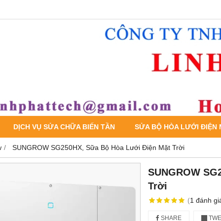
DỊCH VỤ SỬA CHỮA BIẾN TẦN
SỬA BỘ HÒA LƯỚI ĐIỆN
w
SUNGROW SG250HX, Sữa Bộ Hòa Lưới Điện Mặt Trời
SUNGROW SG25
Trời
(
1
đánh gi
SHARE
TWE