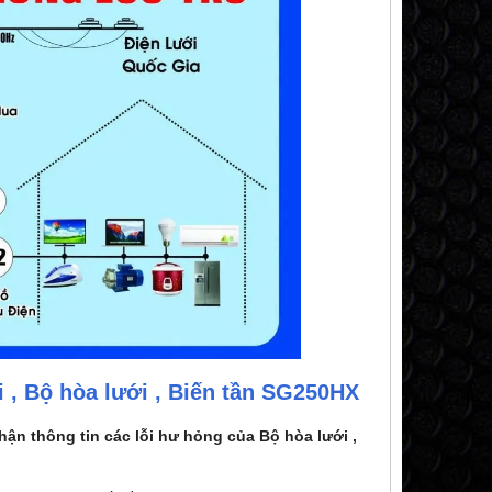
, Bộ hòa lưới , Biến tần SG250HX
ận thông tin các lỗi hư hỏng của Bộ hòa lưới ,