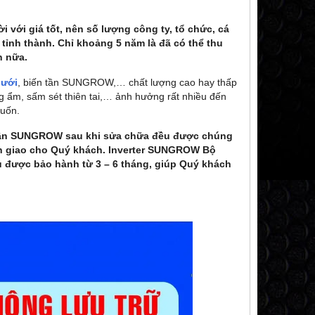
 với giá tốt, nên số lượng công ty, tổ chức, cá
 tỉnh thành. Chỉ khoảng 5 năm là đã có thể thu
n nữa.
lưới
, biến tần SUNGROW,… chất lượng cao hay thấp
óng ẩm, sấm sét thiên tai,… ảnh hưởng rất nhiều đến
muốn.
ến tần SUNGROW sau khi sửa chữa đều được chúng
àn giao cho Quý khách.
Inverter SUNGROW
Bộ
ều được bảo hành từ 3 – 6 tháng, giúp Quý khách