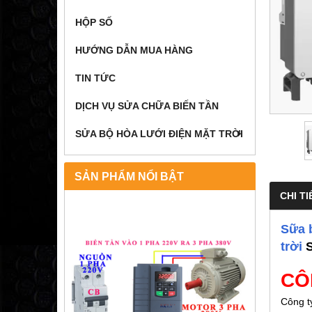
HỘP SỐ
HƯỚNG DẪN MUA HÀNG
TIN TỨC
DỊCH VỤ SỬA CHỮA BIẾN TẦN
SỬA BỘ HÒA LƯỚI ĐIỆN MẶT TRỜI
SẢN PHẨM NỔI BẬT
CHI TI
Sữa b
trời
CÔ
Công ty