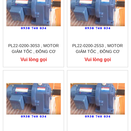
PL22-0200-30S3 , MOTOR
PL22-0200-25S3 , MOTOR
GIẢM TỐC , ĐÔNG CƠ
GIẢM TỐC , ĐÔNG CƠ
GIẢM TỐC CHÂN ĐẾ
GIẢM TỐC CHÂN ĐẾ
Vui lòng gọi
Vui lòng gọi
TUNGLEE
TUNGLEE , CÔNG SUẤT 0.2
KW , TỶ SỐ TRUYỀN