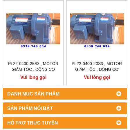
PL22-0400-25S3 , MOTOR
PL22-0400-20S3 , MOTOR
GIẢM TỐC , ĐÔNG CƠ
GIẢM TỐC , ĐÔNG CƠ
GIẢM TỐC CHÂN ĐẾ
GIẢM TỐC CHÂN ĐẾ
Vui lòng gọi
Vui lòng gọi
TUNGLEE
TUNGLEE
DANH MỤC SẢN PHẨM
SẢN PHẨM NỔI BẬT
HỖ TRỢ TRỰC TUYẾN