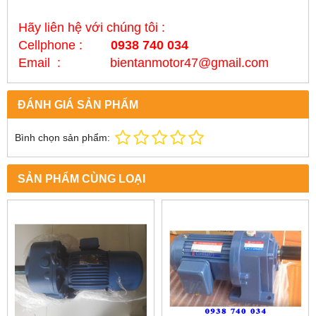
Hãy liên hệ với chúng tôi :
Cellphone :
0938 740 034
Email : bientanmotor47@gmail.com
ĐÁNH GIÁ SẢN PHẨM
Bình chọn sản phẩm:
SẢN PHẨM CÙNG LOẠI