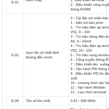
E-01
2：Điều khiển cổng truy
thông RS485
0：Cài đặt nút nhấn bàn
1：biến trở bàn phím
2：Tín hiệu điện áp term
VS1, 0～10V
3：Tín hiệu dòng điện te
AS, 4～20mA
4：Tín hiệu điện áp term
VS2, 10～10V
chọn tần số nhất định
E-02
5：Tín hiệu xung termina
đường dẫn chính
6：Cổng truyền thông R
7：Điều khiển lên, xuốn
8：Vận hành PID thông 
9：Điều khiển PID ổn đị
suất
10：chưong trình vận h
11：Vận hành Wobble
12：Lựa chọn terminal
E-09
Tần số lớn nhất
0.01～600.00Hz