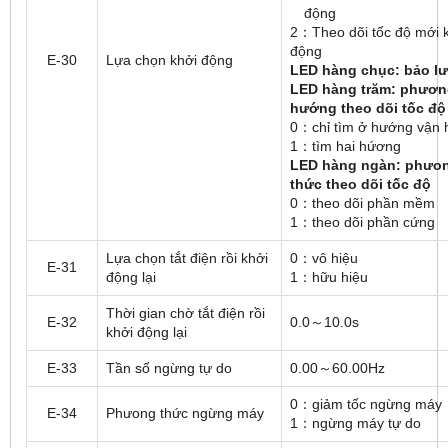
động
2：Theo dõi tốc độ mới 
động
E-30
Lựa chọn khởi động
LED hàng chục: bảo l
LED hàng trăm: phươ
hướng theo dõi tốc độ
0：chỉ tìm ở hướng vận 
1：tìm hai hứơng
LED hàng ngàn: phưo
thức theo dõi tốc độ
0：theo dõi phần mềm
1：theo dõi phần cứng
Lựa chọn tắt điện rồi khởi
0：vô hiệu
E-31
động lại
1：hữu hiệu
Thời gian chờ tắt điện rồi
E-32
0.0～10.0s
khởi động lại
E-33
Tần số ngừng tự do
0.00～60.00Hz
0：giảm tốc ngừng máy
E-34
Phưong thức ngừng máy
1：ngừng máy tự do