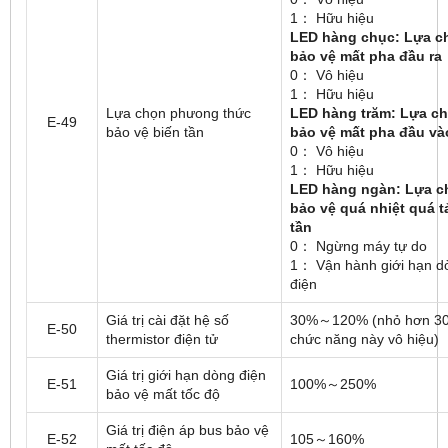
1： Hữu hiệu
LED hàng chục: Lựa c
bảo vệ mất pha đầu ra
0： Vô hiệu
1： Hữu hiệu
Lựa chọn phưong thức
LED hàng trăm: Lựa c
E-49
bảo vệ biến tần
bảo vệ mất pha đầu và
0： Vô hiệu
1： Hữu hiệu
LED hàng ngàn: Lựa c
bảo vệ quá nhiệt quá t
tần
0： Ngừng máy tự do
1： Vận hành giới hạn d
điện
Giá trị cài đặt hệ số
30%～120% (nhỏ hơn 30 
E-50
thermistor điện tử
chức năng này vô hiệu)
Giá trị giới hạn dòng điện
E-51
100%～250%
bảo vệ mất tốc độ
Giá trị điện áp bus bảo vệ
E-52
105～160%