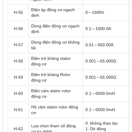
Điện áp động cơ ngạch
H-55
0～1500V
định
Dòng điện động cơ ngạch
H-56
0.1～1000.0A
định
Dòng điện động cơ không
H-57
0.01～650.00A
tải
Điện trở kháng stator
H-58
0.001～65.000Ω
động cơ
Điện trở kháng Rotor
H-59
0.001～65.000Ω
động cơ
Điện cảm stator rotor
H-60
0.1～6500.0mH
động cơ
Hộ cảm stator rotor động
H-61
0.1～6500.0mH
cơ
0: không thao tác
Lựa chọn tham số động
H-62
1: Dò động
cơ tự chỉnh