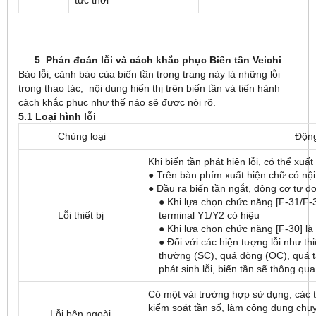
5 Phán
đoán lỗi và cách khắc phục Biến tần Veichi
Báo lỗi, cảnh báo của biến tần trong trang này là những lỗi
trong thao tác, nội dung hiển thị trên biến tần và tiến hành
cách khắc phục như thế nào sẽ được nói rõ.
5.1 Loại hình lỗi
Chủng loại
Động
Khi biến tần phát hiện lỗi, có thể xu
● Trên bàn phím xuất hiện chữ có nội
● Đầu ra biến tần ngắt, động cơ tự 
● Khi lựa chọn chức năng [F-31/F-32
Lỗi thiết bị
terminal Y1/Y2 có hiệu
● Khi lựa chọn chức năng [F-30] l
● Đối với các hiện tượng lỗi như t
thường (SC), quá dòng (OC), quá tả
phát sinh lỗi, biến tần sẽ thông qua
Có một vài trường hợp sử dụng, các tí
kiểm soát tần số, làm công dụng chuy
Lỗi bên ngoài