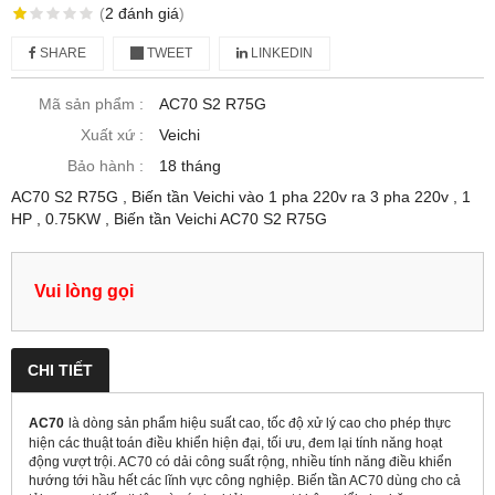
(
2
đánh giá
)
SHARE
TWEET
LINKEDIN
Mã sản phẩm :
AC70 S2 R75G
Xuất xứ :
Veichi
Bảo hành :
18 tháng
AC70 S2 R75G , Biến tần Veichi vào 1 pha 220v ra 3 pha 220v , 1
HP , 0.75KW , Biến tần Veichi AC70 S2 R75G
Vui lòng gọi
CHI TIẾT
AC70
là dòng sản phẩm hiệu suất cao, tốc độ xử lý cao cho phép thực
hiện các thuật toán điều khiển hiện đại, tối ưu, đem lại tính năng hoạt
động vượt trội. AC70 có dải công suất rộng, nhiều tính năng điều khiển
hướng tới hầu hết các lĩnh vực công nghiệp. Biến tần AC70 dùng cho cả