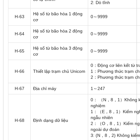
2: Dò tĩnh
Hệ số từ bão hòa 1 động
H-63
0～9999
cơ
Hệ số từ bão hòa 2 động
H-64
0～9999
cơ
Hệ số từ bão hòa 3 động
H-65
0～9999
cơ
0：Động cơ liên kết từ t
H-66
Thiết lập trạm chủ Unicom
1：Phương thức trạm ch
2：Phương thức trạm ch
H-67
Địa chỉ máy
1～247
0： （N，8，1）Không k
nghiệm
1：（E，8，1）Kiểm ng
ngẫu nhiên
H-68
Định dạng dữ liệu
2：（O，8，1）Kiểm ng
ngoài dự đoán
3: (N，8，2) Không kiể