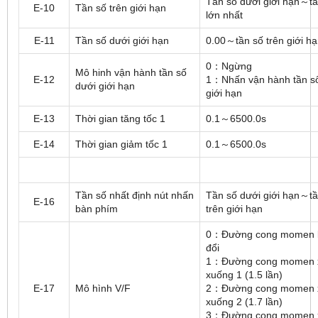
Tần số dưới giới hạn～tầ
E-10
Tần số trên giới hạn
lớn nhất
E-11
Tần số dưới giới hạn
0.00～tần số trên giới h
0：Ngừng
Mô hinh vận hành tần số
E-12
1：Nhấn vận hành tần s
dưới giới hạn
giới hạn
E-13
Thời gian tăng tốc 1
0.1～6500.0s
E-14
Thời gian giảm tốc 1
0.1～6500.0s
Tần số nhất định nút nhấn
Tần số dưới giới hạn～tầ
E-16
bàn phím
trên giới hạn
0：Đường cong momen 
đổi
1：Đường cong momen 
xuống 1 (1.5 lần)
E-17
Mô hình V/F
2：Đường cong momen 
xuống 2 (1.7 lần)
3：Đường cong momen 