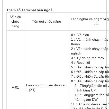
Tham số Terminal bên ngoài
Số hiệu
Định nghĩa và phạm vi giá
chức
Tên gọi chức năng
đặt
năng
0： Vô hiệu
1：Vận hành chạy nhấp
thuận
2：Vận hành chạy nhấp
nghịch
3：Tự do ngừng máy
4：Reset lỗi
5：Điểu khiển đa cấp tố
6：Điều khiển đa cấp tố
7：Điều khiển đa cấp tố
8：Điều khiển đa cấp tố
Lựa chọn tín hiệu đầu vào
9：Tăng/giảm tần số 
F-01
1 (X1)
hành tăng UP
10：Tăng/giảm tần số
hành giảm DW
11： Chế độ điều khiển 
12： Bỏ điều khiển PID