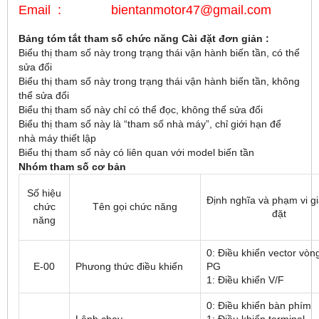
Email : bientanmotor47@gmail.com
Bảng tóm tắt tham số chức năng Cài đặt đơn giản :
Biểu thị tham số này trong trạng thái vận hành biến tần, có thể
sửa đổi
Biểu thị tham số này trong trạng thái vận hành biến tần, không
thể sửa đổi
Biểu thị tham số này chỉ có thể đọc, không thể sửa đổi
Biểu thị tham số này là “tham số nhà máy”, chỉ giới hạn để
nhà máy thiết lập
Biểu thị tham số này có liên quan với model biến tần
Nhóm tham số cơ bản
Số hiệu
Định nghĩa và phạm vi giá
chức
Tên gọi chức năng
đặt
năng
0: Điều khiển vector vòn
E-00
Phưong thức điều khiển
PG
1: Điều khiển V/F
0: Điều khiển bàn phím
Lệnh chạy
1: Điều khiển terminal