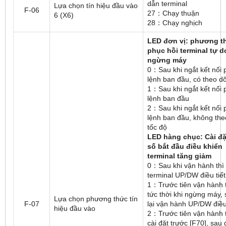
dẫn terminal
Lựa chọn tín hiệu đầu vào
F-06
27：Chạy thuận
6 (X6)
28：Chạy nghịch
LED đơn vị: phương t
phục hồi terminal tự d
ngừng máy
0：Sau khi ngắt kết nối 
lệnh ban đầu, có theo dõ
1：Sau khi ngắt kết nối 
lệnh ban đầu
2：Sau khi ngắt kết nối 
lệnh ban đầu, không the
tốc độ
LED hàng chục: Cài đặ
số bắt đầu điều khiển
terminal tăng giảm
0：Sau khi vận hành thì
terminal UP/DW điều tiết
1：Trước tiên vận hành 
tức thời khi ngừng máy,
Lựa chọn phương thức tín
F-07
lại vận hành UP/DW điều 
hiệu đầu vào
2：Trước tiên vận hành 
cài đặt trước [F70], sau đ