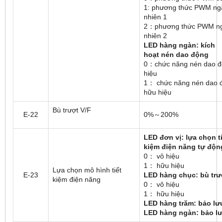
1: phương thức PWM ng
nhiên 1
2：phương thức PWM n
nhiên 2
LED hàng ngàn: kích
hoạt
nén dao đ
ộng
0：chức năng nén dao đ
hiệu
1： chức năng nén dao 
hữu hiệu
Bù trượt V/F
E-22
0%～200%
LED
đơn vị: lựa chọn t
kiệm điện năng tự độn
0： vô hiệu
1： hữu hiệu
Lựa chọn mô hình tiết
E-23
LED hàng chục: bù trư
kiệm điện năng
0： vô hiệu
1： hữu hiệu
LED hàng tr
ă
m: bảo lư
LED hàng ngàn: bảo l