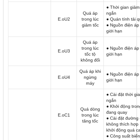
● Thời gian giảm
Quá áp
ngắn
E.oU2
trong lúc
● Quán tính tải q
giảm tốc
● Nguồn điện áp
giới hạn
Quá áp
trong lúc
● Nguồn điện áp
E.oU3
tốc tộ
giới hạn
không đổi
Quá áp khi
● Nguồn điện áp
E.oU4
ngừng
giới hạn
máy
● Cài đặt thời gi
ngắn
● Khởi động tron
Quá dòng
đang quay
E.oC1
trong lúc
● Cài đặt đường 
tăng tốc
không thích hợ
khởi động quá c
● Công suất biến