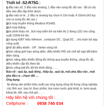
Thiết kế
-S2-R75G
:
6 đầu vào số, 3 đầu vào analog, 1 đầu vào xung tốc độ cao : tất cả các
đầu vào đều lập trình được.
1 đầu vào rơ le , 2 đầu ra analog tuy chọn 0-10v hoặc 4-20mA (AO tuy
chọ ra xung tốc độ cao )
Tích hợp truyền thông Modbus RS485.
Tích hợp thắng.
Bàn phím tháo rời , tích hợp biến trở và hiện thị 2 dòng LED cho công
suất 15KW trở lên.
Sử dụng IGBT hiệu Infineon , contactor DC , Quạt DC .. cho toàn bộ dạy
công suất .
Chế độ điều khiển : V/F , Vertor vòng hở.
Chức năng giới hạn dòng điện, điều khiển PID với chế độ ngủ tiết kiệm
điện năng.
Chức năng điều khiển đồng tốc thông qua truyền thông, cộng tốc độ,
điều khiển cấp tốc theo tải.
Chức năng bát tốc độ khi khởi động …...
Bảo vệ : quá áp, quá dòng , thấp áp , quá tải, mất pha đầu vào , mất
pha đầu ra , chạm đất …
Ứng dụng:
là dò
ng sản phẩm hiệu suất cao ứng dụng rộng rãi trong công nghiệp,
các lĩnh vực: bao bì, thực phẩm, bia rượu nước giải khát; in, bơm quạt,
băng tải, dệt, xay chả giò, …..
Hãy liên hệ với chúng tôi :
Cellphone :
0938 740 034