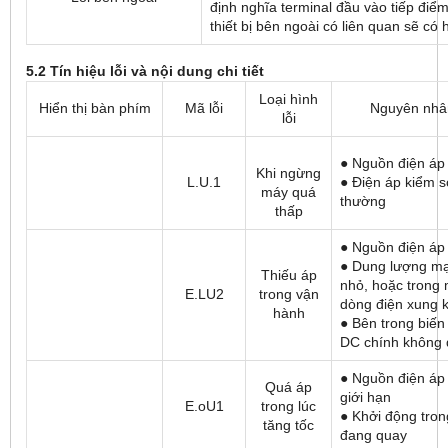
định nghĩa terminal đầu vào tiếp điểm 
thiết bị bên ngoài có liên quan sẽ có h
5.2
T
í
n hi
ệ
u l
ỗ
i v
à
n
ộ
i dung chi ti
ế
t
Loại hình
Hiển thị bàn phím
Mã lỗi
Nguyên nhân
lỗi
● Nguồn điện áp
Khi ngừng
L.U.1
● Điện áp kiểm s
máy quá
thường
thấp
● Nguồn điện áp
● Dung lượng mạ
Thiếu áp
nhỏ, hoặc trong
E.LU2
trong vận
dòng điện xung k
hành
● Bên trong biến
DC chính không 
● Nguồn điện áp
Quá áp
giới hạn
E.oU1
trong lúc
● Khởi động tron
tăng tốc
đang quay