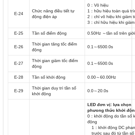
0：Vô hiệu
Chức năng điều tiết tự
1：hữu hiệu toàn quá trì
E-24
động điện áp
2：chỉ vô hiệu khi giảm t
3：chỉ hữu hiệu khi giảm
E-25
Tần số điểm động
0.50Hz ～tần số trên giớ
Thời gian tăng tốc điểm
E-26
0.1～6500.0s
động
Thời gian giảm tốc điểm
E-27
0.1～6500.0s
động
E-28
Tần số khởi động
0.00～60.00Hz
Thời gian duy trì tần số
E-29
0.0～20.0s
khởi động
LED đơn vị: lựa chọn
phưong thức khởi độ
0：khởi động do tần số 
động
1：khởi động DC pha
trước sau đó từ tần số