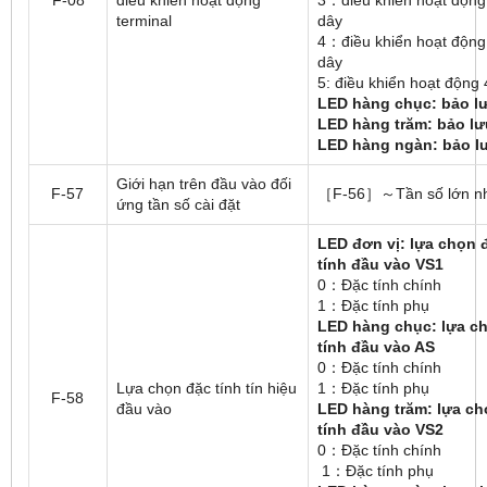
terminal
dây
4：điều khiển hoạt động
dây
5: điều khiển hoạt động 
LED hàng chục: bảo l
LED hàng trăm: bảo lư
LED hàng ngàn: bảo l
Giới hạn trên đầu vào đối
F-57
［F-56］～Tần số lớn n
ứng tần số cài đặt
LED đơn vị: lựa chọn 
tính đầu vào VS1
0：Đặc tính chính
1：Đặc tính phụ
LED hàng chục: lựa c
tính đầu vào AS
0：Đặc tính chính
Lựa chọn đặc tính tín hiệu
1：Đặc tính phụ
F-58
đầu vào
LED hàng trăm: lựa ch
tính đầu vào VS2
0：Đặc tính chính
1：Đặc tính phụ