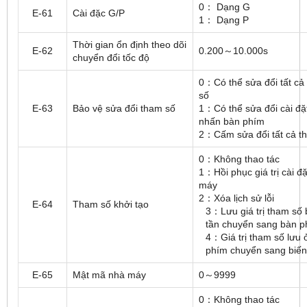
0： Dạng G
E-61
Cài đặc G/P
1： Dạng P
Thời gian ổn định theo dõi
E-62
0.200～10.000s
chuyển đổi tốc độ
0：Có thể sửa đổi tất cả
số
E-63
Bảo vệ sửa đổi tham số
1：Có thể sửa đổi cài đặ
nhấn bàn phím
2：Cấm sửa đổi tất cả t
0：Không thao tác
1：Hồi phục giá trị cài đ
máy
2：Xóa lịch sử lỗi
E-64
Tham số khởi tạo
3：Lưu giá trị tham số 
tần chuyển sang bàn p
4：Giá trị tham số lưu 
phím chuyển sang biến
E-65
Mật mã nhà máy
0～9999
0：Không thao tác