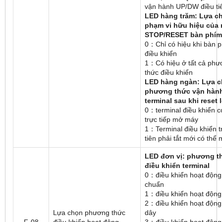
vận hành UP/DW điều ti
LED hàng trăm: Lựa c
phạm vi hữu hiệu của 
STOP/RESET bàn phím
0：Chỉ có hiệu khi bàn 
điều khiển
1：Có hiệu ở tất cả phư
thức điều khiển
LED hàng ngàn: Lựa 
phương thức vận hàn
terminal sau khi reset l
0：terminal điều khiển c
trực tiếp mở máy
1：Terminal điều khiển t
tiên phải tắt mới có thể
LED đơn vị: phương t
điều khiển terminal
0：điều khiển hoạt động 
chuẩn
1：điều khiển hoạt động
2：điều khiển hoạt động
Lựa chọn phương thức
dây
F-08
điều khiển hoạt động
3：điều khiển hoạt động