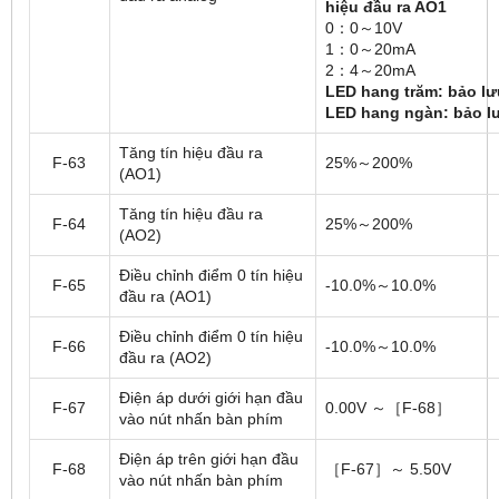
hiệu đầu ra AO1
0：0～10V
1：0～20mA
2：4～20mA
LED hang trăm: bảo lư
LED hang ngàn: bảo l
Tăng tín hiệu đầu ra
F-63
25%～200%
(AO1)
Tăng tín hiệu đầu ra
F-64
25%～200%
(AO2)
Điều chỉnh điểm 0 tín hiệu
F-65
-10.0%～10.0%
đầu ra (AO1)
Điều chỉnh điểm 0 tín hiệu
F-66
-10.0%～10.0%
đầu ra (AO2)
Điện áp dưới giới hạn đầu
F-67
0.00V ～［F-68］
vào nút nhấn bàn phím
Điện áp trên giới hạn đầu
F-68
［F-67］～ 5.50V
vào nút nhấn bàn phím