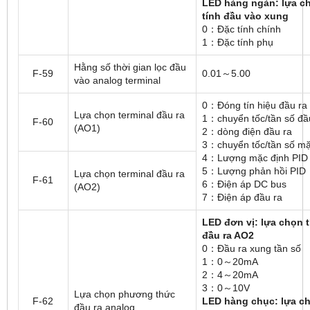
LED hàng ngàn: lựa c
tính đầu vào xung
0：Đặc tính chính
1：Đặc tính phụ
Hằng số thời gian lọc đầu
F-59
0.01～5.00
vào analog terminal
0：Đóng tín hiệu đầu ra
Lựa chọn terminal đầu ra
1：chuyển tốc/tần số đầ
F-60
(AO1)
2：dòng điện đầu ra
3：chuyển tốc/tần số mặ
4：Lượng mặc định PID
5：Lượng phản hồi PID
Lựa chọn terminal đầu ra
F-61
6：Điện áp DC bus
(AO2)
7：Điện áp đầu ra
LED đơn vị: lựa chọn t
đầu ra AO2
0：Đầu ra xung tần số
1：0～20mA
2：4～20mA
3：0～10V
Lựa chọn phương thức
F-62
LED hàng chục: lựa ch
đầu ra analog