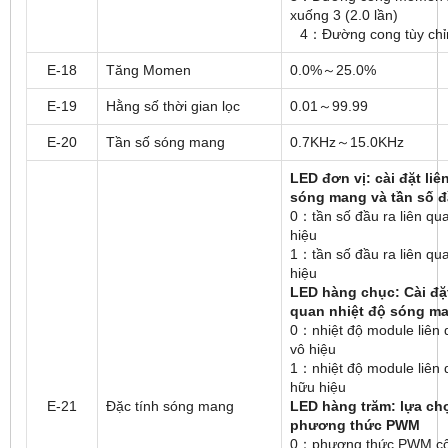
xuống 3 (2.0 lần)
4：Đường cong tùy chỉ
E-18
Tăng Momen
0.0%～25.0%
E-19
Hằng số thời gian lọc
0.01～99.99
E-20
Tần số sóng mang
0.7KHz～15.0KHz
LED đơn vị: cài đặt liê
sóng mang và tần số đ
0：tần số đầu ra liên qu
hiệu
1：tần số đầu ra liên qu
hiệu
LED hàng chục: Cài
đặ
quan nhiệt độ sóng m
0：nhiệt độ module liên
vô hiệu
1：nhiệt độ module liên
hữu hiệu
E-21
Đặc tính sóng mang
LED hàng tr
ă
m: lựa ch
phương thức PWM
0：phương thức PWM cố