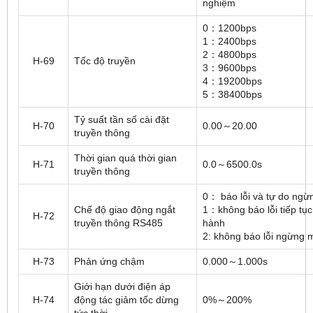
nghiệm
0：1200bps
1：2400bps
2：4800bps
H-69
Tốc độ truyền
3：9600bps
4：19200bps
5：38400bps
Tỷ suất tần số cài đặt
H-70
0.00～20.00
truyền thông
Thời gian quá thời gian
H-71
0.0～6500.0s
truyền thông
0： báo lỗi và tự do ng
Chế độ giao động ngắt
1：không báo lỗi tiếp tục
H-72
truyền thông RS485
hành
2: không báo lỗi ngừng 
H-73
Phản ứng chậm
0.000～1.000s
Giới hạn dưới điện áp
H-74
động tác giảm tốc dừng
0%～200%
tức thời