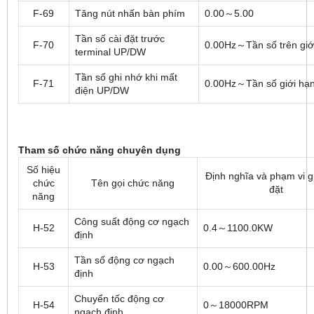
F-69
Tăng nút nhấn bàn phím
0.00～5.00
Tần số cài đặt trước
F-70
0.00Hz～Tần số trên giớ
terminal UP/DW
Tần số ghi nhớ khi mất
F-71
0.00Hz～Tần số giới hạn
điện UP/DW
Tham số chức năng chuyên dụng
Số hiệu
Định nghĩa và phạm vi giá
chức
Tên gọi chức năng
đặt
năng
Công suất động cơ ngạch
H-52
0.4～1100.0KW
định
Tần số động cơ ngạch
H-53
0.00～600.00Hz
định
Chuyển tốc động cơ
H-54
0～18000RPM
ngạch định