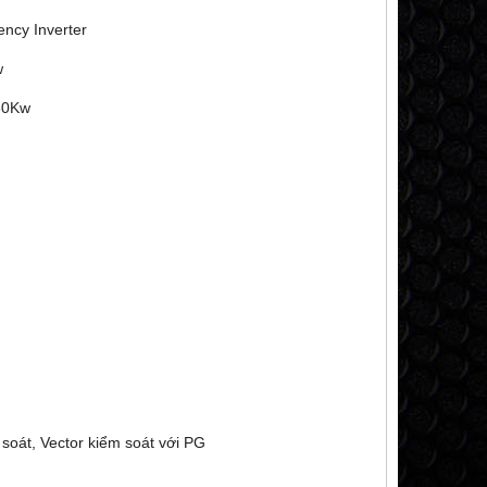
ency Inverter
w
30Kw
 soát, Vector kiểm soát với PG