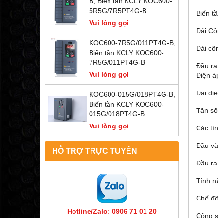
B, Biến tần KCLY KOC600-
5R5G/7R5PT4G-B
Biến t
Vui lòng gọi
Dải Cô
KOC600-7R5G/011PT4G-B,
Dải cô
Biến tần KCLY KOC600-
7R5G/011PT4G-B
Đầu ra
Vui lòng gọi
Điện á
Dải đi
KOC600-015G/018PT4G-B,
Biến tần KCLY KOC600-
Tần số
015G/018PT4G-B
Vui lòng gọi
Các tín
Đầu và
HỖ TRỢ TRỰC TUYẾN
Đầu ra:
Tính n
Chế độ 
Hotline/Zalo: 0906 71 01 20
Công s