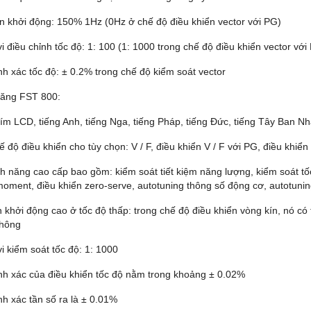
 khởi động: 150% 1Hz (0Hz ở chế độ điều khiển vector với PG)
 điều chỉnh tốc độ: 1: 100 (1: 1000 trong chế độ điều khiển vector với
nh xác tốc độ: ± 0.2% trong chế độ kiểm soát vector
ăng FST 800:
ím LCD, tiếng Anh, tiếng Nga, tiếng Pháp, tiếng Đức, tiếng Tây Ban N
 độ điều khiển cho tùy chọn: V / F, điều khiển V / F với PG, điều khiển
nh năng cao cấp bao gồm: kiểm soát tiết kiệm năng lượng, kiểm soát t
moment, điều khiển zero-serve, autotuning thông số động cơ, autotuni
khởi động cao ở tốc độ thấp: trong chế độ điều khiển vòng kín, nó có
hông
i kiểm soát tốc độ: 1: 1000
nh xác của điều khiển tốc độ nằm trong khoảng ± 0.02%
nh xác tần số ra là ± 0.01%