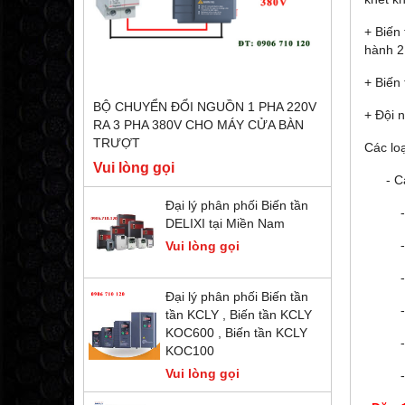
+ Biến
hành 2
+ Biến 
BỘ CHUYỂN ĐỔI NGUỒN 1 PHA 220V
+ Đội n
RA 3 PHA 380V CHO MÁY CỬA BÀN
TRƯỢT
Các loạ
Vui lòng gọi
- Các 
Đại lý phân phối Biến tần
DELIXI tại Miền Nam
Vui lòng gọi
Đại lý phân phối Biến tần
tần KCLY , Biến tần KCLY
KOC600 , Biến tần KCLY
KOC100
Vui lòng gọi