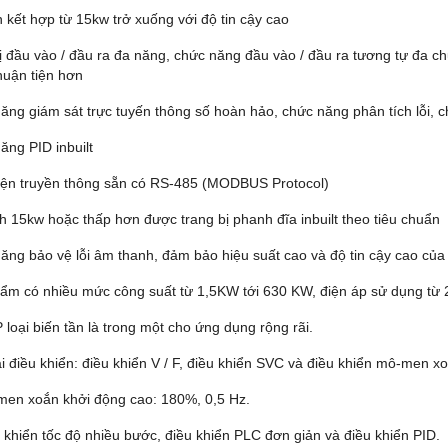
 kết hợp từ 15kw trở xuống với độ tin cậy cao
bị đầu vào / đầu ra đa năng, chức năng đầu vào / đầu ra tương tự đa c
huận tiện hơn
ăng giám sát trực tuyến thông số hoàn hảo, chức năng phân tích lỗi, 
ăng PID inbuilt
iện truyền thông sẵn có RS-485 (MODBUS Protocol)
h 15kw hoặc thấp hơn được trang bị phanh đĩa inbuilt theo tiêu chuẩn
ăng bảo vệ lỗi âm thanh, đảm bảo hiệu suất cao và độ tin cậy cao của 
ẩm có nhiều mức công suất từ 1,5KW tới 630 KW, điện áp sử dụng từ 
P loại biến tần là trong một cho ứng dụng rộng rãi.
ại điều khiển: điều khiển V / F, điều khiển SVC và điều khiển mô-men x
men xoắn khởi động cao: 180%, 0,5 Hz.
u khiển tốc độ nhiều bước, điều khiển PLC đơn giản và điều khiển PID.