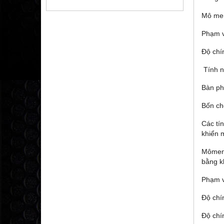
Mô men
Phạm vi
Độ chí
Tính n
Bàn ph
Bốn chế
Các tí
khiển 
Mômen 
bằng k
Phạm v
Độ chí
Độ chí