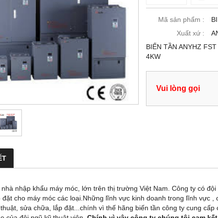
Mã sản phẩm :
B
Xuất xứ :
A
BIẾN TẦN ANYHZ FST 
4KW
Vui lòng gọi
ẾT
à nhà nhập khẩu máy móc, lớn trên thị trường Việt Nam. Công ty có độ
 đặt cho máy móc các loại.Những lĩnh vực kinh doanh trong lĩnh vực , c
 thuật, sửa chữa, lắp đặt...chính vì thế hãng biến tần công ty cung cấ
e của đội ngũ kỹ thuật viên.
Chính vì vậy công ty chúng tôi cam kế