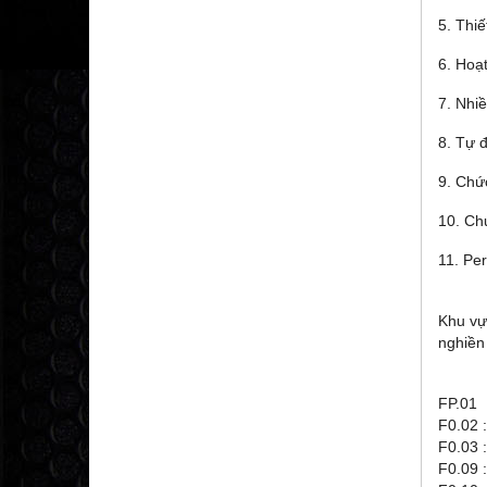
5. Thiế
6. Hoạ
7. Nhi
8. Tự 
9. Chứ
10. Chứ
11. Pe
Khu vự
nghiền 
FP.01 
F0.02 
F0.03 
F0.09 