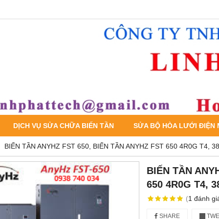
DỊCH VỤ SỬA CHỮA BIẾN TẦN
SỬA BỘ HÒA LƯỚI ĐIỆN
BIẾN TẦN ANYHZ FST 650, BIẾN TẦN ANYHZ FST 650 4R0G T4, 3
BIẾN TẦN ANYH
650 4R0G T4, 3
(
1
đánh gi
SHARE
TWE