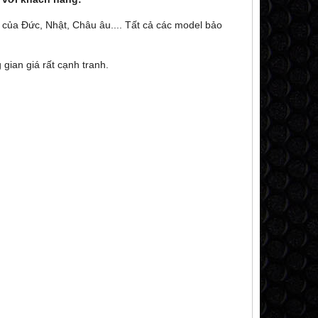
t của Đức, Nhật, Châu âu.... Tất cả các model bảo
 gian giá rất cạnh tranh.