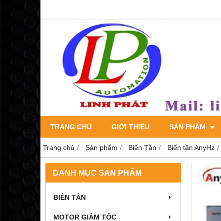
TRANG CHỦ
GIỚI THIỆU
SẢN PHẨM
Trang chủ
Sản phẩm
Biến Tần
Biến tần AnyHz
DANH MỤC SẢN PHẨM
BIẾN TẦN
MOTOR GIẢM TỐC