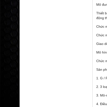
Mô đun
Thiết 
động t
Chức n
Chức n
Giao d
Mô hìn
Chức n
Sản ph
1. G / 
2. 3 lo
3. Mô-
4. Điề