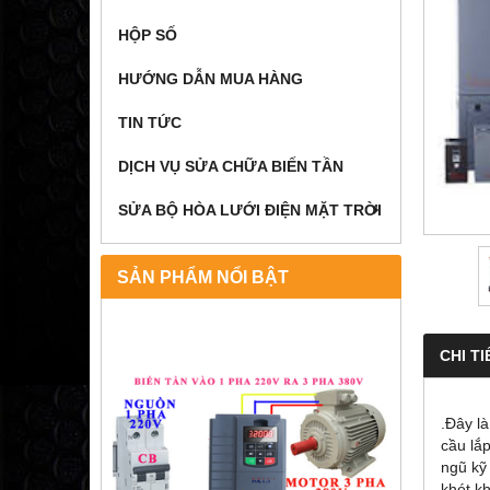
HỘP SỐ
HƯỚNG DẪN MUA HÀNG
TIN TỨC
DỊCH VỤ SỬA CHỮA BIẾN TẦN
SỬA BỘ HÒA LƯỚI ĐIỆN MẶT TRỜI
SẢN PHẨM NỔI BẬT
CHI TI
.Đây l
cầu lắp
ngũ kỹ
khét kh