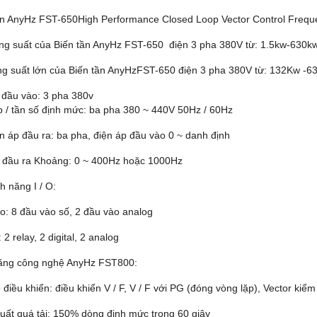
ần AnyHz FST-650High Performance Closed Loop Vector Control Frequ
ng suất của Biến tần AnyHz
FST-650 điện 3 pha 380V từ: 1.5kw-630k
ng suất lớn của Biến tần AnyHz
FST-650 điện 3 pha 380V từ: 132Kw -6
 đầu vào: 3 pha 380v
p / tần số định mức: ba pha 380 ~ 440V 50Hz / 60Hz
ện áp đầu ra: ba pha, điện áp đầu vào 0 ~ danh định
 đầu ra Khoảng: 0 ~ 400Hz hoặc 1000Hz
h năng I / O:
o: 8 đầu vào số, 2 đầu vào analog
 2 relay, 2 digital, 2 analog
ăng công nghệ AnyHz FST800:
điều khiển: điều khiển V / F, V / F với PG (đóng vòng lặp), Vector kiểm
uất quá tải: 150% dòng định mức trong 60 giây