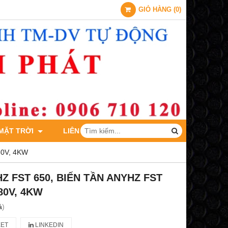
GIỎ HÀNG
(
0
)
 MẶT TRỜI
LIÊN HỆ
80V, 4KW
Z FST 650, BIẾN TẦN ANYHZ FST
80V, 4KW
á
)
ET
LINKEDIN