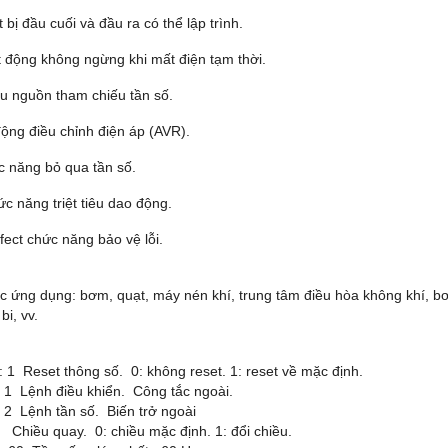
t bị đầu cuối và đầu ra có thể lập trình.
t động không ngừng khi mất điện tạm thời.
ều nguồn tham chiếu tần số.
động điều chỉnh điện áp (AVR).
c năng bỏ qua tần số.
c năng triệt tiêu dao động.
rfect chức năng bảo vệ lỗ
i.
c ứng dụng: bơm, quạt, máy nén khí, trung tâm điều hòa không khí, b
bi, vv.
: 1 Reset thông số. 0: không reset. 1: reset về mặc định.
: 1 Lệnh điều khiển. Công tắc ngoài.
: 2 Lệnh tần số. Biến trở ngoài
: Chiều quay. 0: chiều mặc định. 1: đổi chiều.