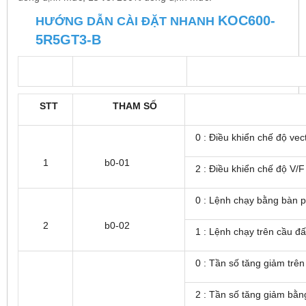
KOC600-
HƯỚNG DẪN CÀI ĐẶT NHANH
5R5GT3-B
STT
THAM SỐ
0 : Điều khiển chế độ vec
1
b0-01
2 : Điều khiển chế độ V/F
0 : Lệnh chạy bằng bàn 
2
b0-02
1 : Lệnh chạy trên cầu đ
0 : Tần số tăng giảm trê
2 : Tần số tăng giảm bằn