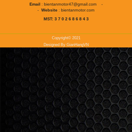
Email
:
bientanmotor47@gmail.com
-
-
Website
:
bientanmotor.com
MST: 3 7 0 2 6 8 6 8 4 3
Copyright© 2021
Designed By
GianHangVN