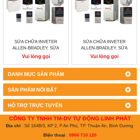
SỬA CHỮA INVETER
SỬA CHỮA INVETER
ALLEN-BRADLEY, SỬA
ALLEN-BRADLEY, SỬA
CHỮA ALLEN-BRADLEY
CHỮA ALLEN-BRADLEY
Vui lòng gọi
Vui lòng gọi
POWER FLEX 753
POWER FLEX 700S
DANH MỤC SẢN PHẨM
SẢN PHẨM NỔI BẬT
HỖ TRỢ TRỰC TUYẾN
CÔNG TY TNHH TM-DV TỰ ĐỘNG LINH PHÁT
Địa chỉ
: Số 164B/3, KP 2, P An Phú, TP. Thuận An, Bình Dương
Điện thoại
:
0906 710 120