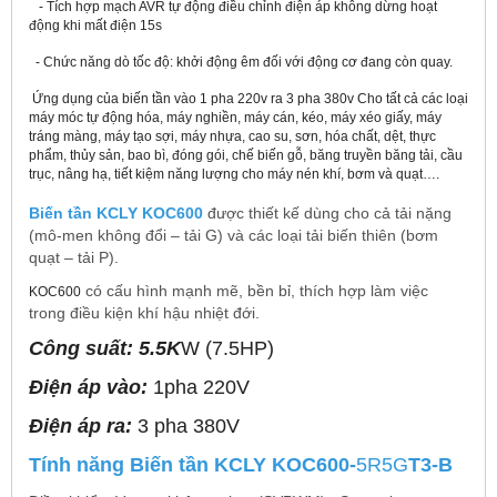
- Tích hợp mạch AVR tự động điều chỉnh điện áp không dừng hoạt
động khi mất điện 15s
- Chức năng dò tốc độ: khởi động êm đối với động cơ đang còn quay.
Ứng dụng của
biến tần vào 1 pha 220v ra 3 pha 380v
Cho tất cả các loại
máy móc tự động hóa, máy nghiền, máy cán, kéo, máy xéo giấy, máy
tráng màng, máy tạo sợi, máy nhựa, cao su, sơn, hóa chất, dệt, thực
phẩm, thủy sản, bao bì, đóng gói, chế biến gỗ, băng truyền băng tải, cầu
trục, nâng hạ, tiết kiệm năng lượng cho máy nén khí, bơm và quạt….
Biến tần KCLY KOC600
được thiết kế dùng cho cả tải nặng
(mô-men không đổi – tải G) và các loại tải biến thiên (bơm
quạt – tải P).
có cấu hình mạnh mẽ, bền bỉ, thích hợp làm việc
KOC600
trong điều kiện khí hậu nhiệt đới.
Công suất: 5.5K
W (7.5HP)
Điện áp vào:
1pha 220V
Điện áp ra:
3 pha 380V
Tính năng Biến tần KCLY
KOC600-
5R5G
T
3-B