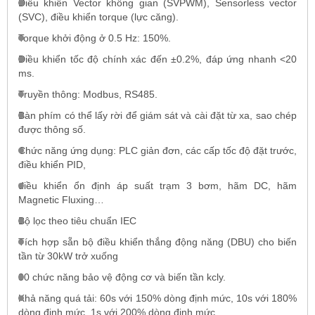
Điều khiển Vector không gian (SVPWM), Sensorless vector
(SVC), điều khiển torque (lực căng).
Torque khởi động ở 0.5 Hz: 150%.
Điều khiển tốc độ chính xác đến ±0.2%, đáp ứng nhanh <20
ms.
Truyền thông: Modbus, RS485.
Bàn phím có thể lấy rời để giám sát và cài đặt từ xa, sao chép
được thông số.
Chức năng ứng dụng: PLC giản đơn, các cấp tốc độ đặt trước,
điều khiển PID,
điều khiển ổn định áp suất trạm 3 bơm, hãm DC, hãm
Magnetic Fluxing…
Bộ lọc theo tiêu chuẩn IEC
Tích hợp sẵn bộ điều khiển thắng động năng (DBU) cho biến
tần từ 30kW trở xuống
30 chức năng bảo vệ động cơ và biến tần kcly.
Khả năng quá tải: 60s với 150% dòng định mức, 10s với 180%
dòng định mức, 1s với 200% dòng định mức.