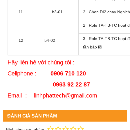
11
b3-01
2 : Chọn DI2 chạy Nghịc
2 : Role TA-TB-TC hoạt đ
3 : Role TA-TB-TC hoạt đ
12
b4-02
tần báo lỗi
Hãy liên hệ với chúng tôi :
Cellphone :
0906 710 120
0963 92 22 87
Email : linhphattech@gmail.com
ĐÁNH GIÁ SẢN PHẨM
Bình chọn sản phẩm: