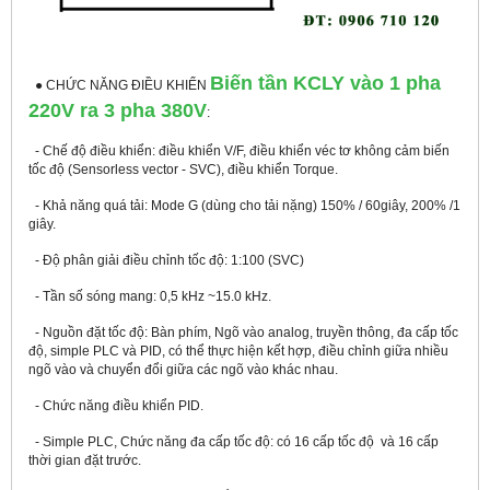
Biến tần KCLY vào 1 pha
● CHỨC NĂNG ĐIỀU KHIỂN
220V ra 3 pha 380V
:
- Chế độ điều khiển: điều khiển V/F, điều khiển véc tơ không cảm biến
tốc độ (Sensorless vector - SVC), điều khiển Torque.
- Khả năng quá tải: Mode G (dùng cho tải nặng) 150% / 60giây, 200% /1
giây.
- Độ phân giải điều chỉnh tốc độ: 1:100 (SVC)
- Tần số sóng mang: 0,5 kHz ~15.0 kHz.
- Nguồn đặt tốc độ: Bàn phím, Ngõ vào analog, truyền thông, đa cấp tốc
độ, simple PLC và PID, có thể thực hiện kết hợp, điều chỉnh giữa nhiều
ngõ vào và chuyển đổi giữa các ngõ vào khác nhau.
- Chức năng điều khiển PID.
- Simple PLC, Chức năng đa cấp tốc độ: có 16 cấp tốc độ và 16 cấp
thời gian đặt trước.