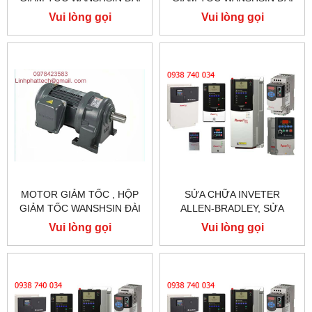
LOAN GH40-2200-3S /
LOAN 1.5KW 1500W 2HP AC
Vui lòng gọi
Vui lòng gọi
2.2KW 2200W 3HP
BA PHA 220 V / 380V
MOTOR GIẢM TỐC , HỘP
SỬA CHỮA INVETER
GIẢM TỐC WANSHSIN ĐÀI
ALLEN-BRADLEY, SỬA
LOAN 1.5KW 1500W 2HP AC
CHỮA ALLEN-BRADLEY
Vui lòng gọi
Vui lòng gọi
BA PHA 220 V / 380V
POWER FLEX 755