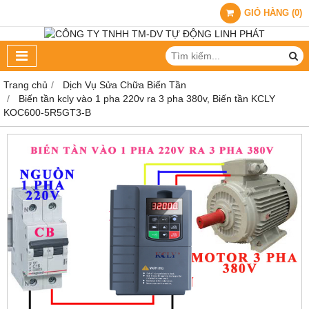
GIỎ HÀNG
(
0
)
Trang chủ
Dịch Vụ Sửa Chữa Biến Tần
Biến tần kcly vào 1 pha 220v ra 3 pha 380v, Biến tần KCLY
KOC600-5R5GT3-B