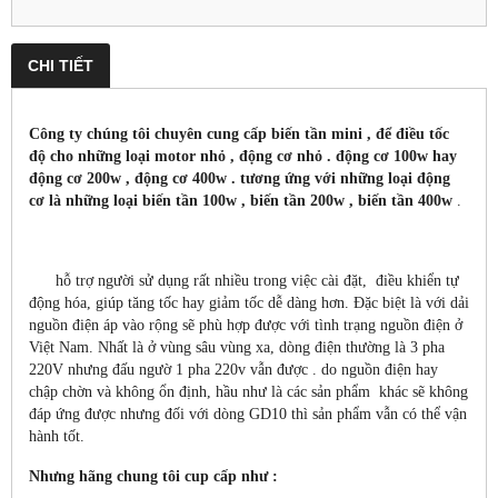
CHI TIẾT
Công ty chúng tôi chuyên cung cấp biến tần mini , để điều tốc
độ cho những loại motor nhỏ , động cơ nhỏ . động cơ 100w hay
động cơ 200w , động cơ 400w . tương ứng với những loại động
cơ là những loại biến tần 100w , biến tần 200w , biến tần 400w
.
hỗ trợ người sử dụng rất nhiều trong việc cài đặt, điều khiển tự
động hóa, giúp tăng tốc hay giảm tốc dễ dàng hơn. Đặc biệt là với dải
nguồn điện áp vào rộng sẽ phù hợp được với tình trạng nguồn điện ở
Việt Nam. Nhất là ở vùng sâu vùng xa, dòng điện thường là 3 pha
220V nhưng đấu ngườ 1 pha 220v vẫn được . do nguồn điện hay
chập chờn và không ổn định, hầu như là các sản phẩm
khác sẽ không
đáp ứng được nhưng đối với dòng GD10 thì sản phẩm vẫn có thể vận
hành tốt.
Nhưng hãng chung tôi cup cấp như :