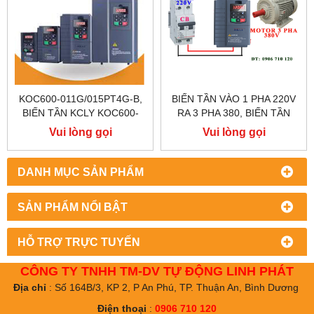
KOC600-011G/015PT4G-B,
BIẾN TẦN VÀO 1 PHA 220V
BIẾN TẦN KCLY KOC600-
RA 3 PHA 380, BIẾN TẦN
011G/015PT4G-B
KCLY, KOC600 - 7.5KW
Vui lòng gọi
Vui lòng gọi
DANH MỤC SẢN PHẨM
SẢN PHẨM NỔI BẬT
HỖ TRỢ TRỰC TUYẾN
CÔNG TY TNHH TM-DV TỰ ĐỘNG LINH PHÁT
Địa chỉ
: Số 164B/3, KP 2, P An Phú, TP. Thuận An, Bình Dương
Điện thoại
:
0906 710 120