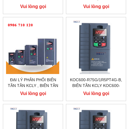
CHO MÁY CỬA BÀN TRƯỢT
Vui lòng gọi
Vui lòng gọi
ĐẠI LÝ PHÂN PHỐI BIẾN
KOC600-R75G/1R5PT4G-B,
TẦN TẦN KCLY , BIẾN TẦN
BIẾN TẦN KCLY KOC600-
KCLY KOC600 , BIẾN TẦN
R75G/1R5PT4G-B
Vui lòng gọi
Vui lòng gọi
KCLY KOC100