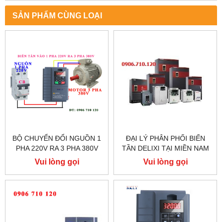
SẢN PHẨM CÙNG LOẠI
BỘ CHUYỂN ĐỔI NGUỒN 1
ĐẠI LÝ PHÂN PHỐI BIẾN
PHA 220V RA 3 PHA 380V
TẦN DELIXI TẠI MIỀN NAM
CHO MÁY CỬA BÀN TRƯỢT
Vui lòng gọi
Vui lòng gọi