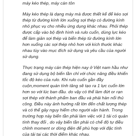
máy kéo thép, máy cán tôn
Máy kéo thép là dạng máy mà được thiết kế để kéo sợi
thép từ đường kính lớn xuống sợi thép có đường kính
nhỏ phục vụ cho nhiều ứng dụng khác nhau. Phôi thép
được cấp vào bộ định hình và rulo cuốn, dùng lực kéo
để làm giản sợi thép và biến thép từ đường kính lớn
hơn xuống các sợi thép nhỏ hơn với kích thước khác
nhau tùy vào mục đích sử dụng và yêu cầu của người
sử dụng.
Thực trạng máy cán thép hiện nay ở Việt nam hầu như
đang sử dụng bộ biến tần chỉ với chức năng điều khiển
tốc độ kéo của rulo. Khi rulo cuốn gần đầy
cuộn,moment quán tính tăng sẽ tạo ra 1 lực cuốn lớn
hơn so với lúc ban đầu. do vậy có thể làm đứt or rạn
sợi thép với thành phẩm ban đầu và phải hàn nối thủ
công. Điều này ảnh hưởng rất lớn đến chất lượng thép
và có thể gây nguy hiểm cho người vận hành. Trong
trường hợp này biến tần phải làm việc với 1 tải có quán
tính thay đổi , do vậy biến tần phải có chế độ tự điều
chỉnh moment or dòng điện để phù hợp với đặc tính
của tải tại các thời điểm khác nhau.