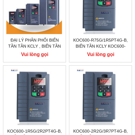
ĐẠI LÝ PHÂN PHỐI BIẾN
KOC600-R75G/1R5PT4G-B,
TẦN TẦN KCLY , BIẾN TẦN
BIẾN TẦN KCLY KOC600-
KCLY KOC600 , BIẾN TẦN
R75G/1R5PT4G-B
Vui lòng gọi
Vui lòng gọi
KCLY KOC100
KOC600-1R5G/2R2PT4G-B,
KOC600-2R2G/3R7PT4G-B,