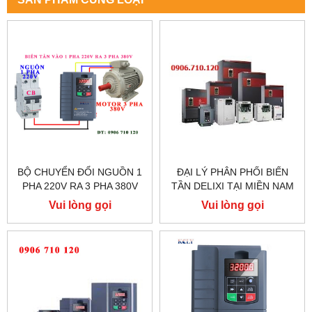
BỘ CHUYỂN ĐỔI NGUỒN 1
ĐẠI LÝ PHÂN PHỐI BIẾN
PHA 220V RA 3 PHA 380V
TẦN DELIXI TẠI MIỀN NAM
CHO MÁY CỬA BÀN TRƯỢT
Vui lòng gọi
Vui lòng gọi