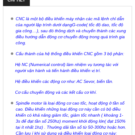
CNC là một bộ điều khiển máy nhận các mã lệnh chỉ dẫn
của người lập trình dưới dạngG-code( tốc độ dao, tốc độ
gia công....), sau đó thông dịch và chuyển thành các xung
điều hướng dẫn động cơ chuyển động trong quá trình gia
công.
Cấu thành của hệ thống điều khiển CNC gồm 3 bộ phận:
Hệ NC (Numerical control) làm nhiệm vụ tương tác với
người vận hành và tiến hành điều khiển vị trí.
Hệ điều khiển các động cơ như: AC Sevor, biến tần.
Cơ cấu chuyển động và các kết cấu cơ khí.
Spindle motor là loại động cơ cao tốc, hoạt động ở tần số
cao. Điều khiển những loại động cơ này cần có bộ điều
khiển có khả năng giảm tốc, giảm tốc nhanh ( khoảng 1-
3s để đạt tần số 250hz) moment khởi động lớn( đạt 150%
tại ít nhất 1hz) . Thường dãi tần số từ 50-300hz hoặc hơn.
Cần lưu í khi sử dụng và điều khiển loại động cơ này: