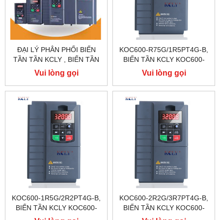
ĐẠI LÝ PHÂN PHỐI BIẾN
KOC600-R75G/1R5PT4G-B,
TẦN TẦN KCLY , BIẾN TẦN
BIẾN TẦN KCLY KOC600-
KCLY KOC600 , BIẾN TẦN
R75G/1R5PT4G-B
Vui lòng gọi
Vui lòng gọi
KCLY KOC100
KOC600-1R5G/2R2PT4G-B,
KOC600-2R2G/3R7PT4G-B,
BIẾN TẦN KCLY KOC600-
BIẾN TẦN KCLY KOC600-
1R5G/2R2PT4G-B
2R2G/3R7PT4G-B