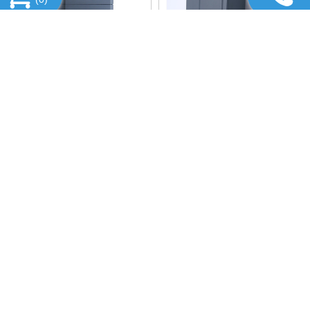
KOC600-7R5G/011PT4G-B,
KOC600-015G/018PT4G-B,
BIẾN TẦN KCLY KOC600-
BIẾN TẦN KCLY KOC600-
7R5G/011PT4G-B
015G/018PT4G-B
Vui lòng gọi
Vui lòng gọi
KOC600-011G/015PT4G-B,
BIẾN TẦN VÀO 1 PHA 220V
BIẾN TẦN KCLY KOC600-
RA 3 PHA 380, BIẾN TẦN