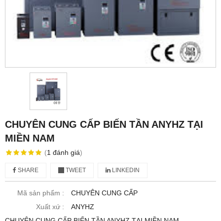
CHUYÊN CUNG CẤP BIẾN TẦN ANYHZ TẠI
MIỀN NAM
(
1
đánh giá
)
SHARE
TWEET
LINKEDIN
Mã sản phẩm :
CHUYÊN CUNG CẤP
Xuất xứ :
ANYHZ
CHUYÊN CUNG CẤP BIẾN TẦN ANYHZ TẠI MIỀN NAM