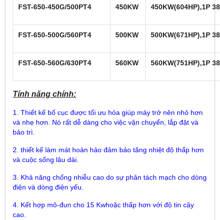
FST-650-450G/500PT4
450KW
450KW(604HP),1P 38
FST-650-500G/560PT4
500KW
500KW(671HP),1P 38
FST-650-560G/630PT4
560KW
560KW(751HP),1P 38
Tính năng chính:
1. Thiết kế bố cục được tối ưu hóa giúp máy trở nên nhỏ hơn
và nhẹ hơn. Nó rất dễ dàng cho việc vận chuyển, lắp đặt và
bảo trì.
2. thiết kế làm mát hoàn hảo đảm bảo tăng nhiệt độ thấp hơn
và cuộc sống lâu dài.
3. Khả năng chống nhiễu cao do sự phân tách mạch cho dòng
điện và dòng điện yếu.
4. Kết hợp mô-đun cho 15 Kwhoặc thấp hơn với độ tin cậy
cao.