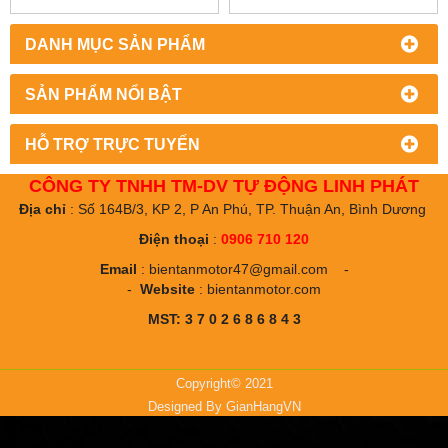
DANH MỤC SẢN PHẨM
SẢN PHẨM NỔI BẬT
HỖ TRỢ TRỰC TUYẾN
CÔNG TY TNHH TM-DV TỰ ĐỘNG LINH PHÁT
Địa chỉ
: Số 164B/3, KP 2, P An Phú, TP. Thuận An, Bình Dương
Điện thoại
:
0906 710 120
Email
:
bientanmotor47@gmail.com
-
-
Website
:
bientanmotor.com
MST: 3 7 0 2 6 8 6 8 4 3
Copyright© 2021
Designed By
GianHangVN