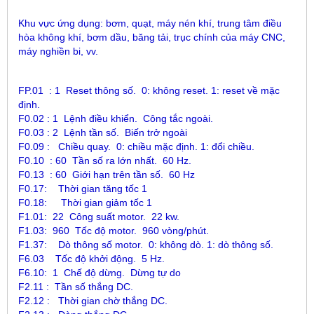
Khu vực ứng dụng: bơm, quạt, máy nén khí, trung tâm điều
hòa không khí, bơm dầu, băng tải, trục chính của máy CNC,
máy nghiền bi, vv.
FP.01 : 1 Reset thông số. 0: không reset. 1: reset về mặc
định.
F0.02 : 1 Lệnh điều khiển. Công tắc ngoài.
F0.03 : 2 Lệnh tần số. Biến trở ngoài
F0.09 : Chiều quay. 0: chiều mặc định. 1: đổi chiều.
F0.10 : 60 Tần số ra lớn nhất. 60 Hz.
F0.13 : 60 Giới hạn trên tần số. 60 Hz
F0.17: Thời gian tăng tốc 1
F0.18: Thời gian giảm tốc 1
F1.01: 22 Công suất motor. 22 kw.
F1.03: 960 Tốc độ motor. 960 vòng/phút.
F1.37: Dò thông số motor. 0: không dò. 1: dò thông số.
F6.03 Tốc độ khởi động. 5 Hz.
F6.10: 1 Chế độ dừng. Dừng tự do
F2.11 : Tần số thắng DC.
F2.12 : Thời gian chờ thắng DC.