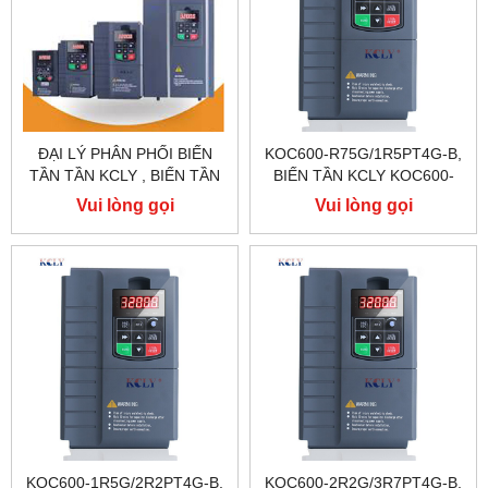
ĐẠI LÝ PHÂN PHỐI BIẾN
KOC600-R75G/1R5PT4G-B,
TẦN TẦN KCLY , BIẾN TẦN
BIẾN TẦN KCLY KOC600-
KCLY KOC600 , BIẾN TẦN
R75G/1R5PT4G-B
Vui lòng gọi
Vui lòng gọi
KCLY KOC100
KOC600-1R5G/2R2PT4G-B,
KOC600-2R2G/3R7PT4G-B,