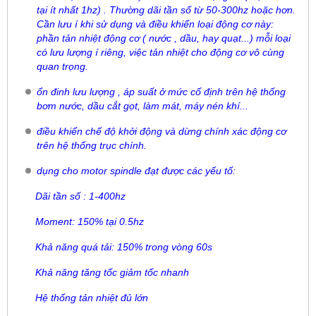
tại ít nhất 1hz) . Thường dãi tần số từ 50-300hz hoặc hơn.
Cần lưu í khi sử dụng và điều khiển loại động cơ này:
phần tản nhiệt động cơ ( nước , dầu, hay quạt...) mỗi loại
có lưu lượng í riêng, việc tản nhiệt cho động cơ vô cùng
quan trọng.
ổn đinh lưu lượng , áp suất ở mức cố định trên hệ thống
bơm nước, dầu cắt gọt, làm mát, máy nén khí...
điều khiển chế độ khởi động và dừng chính xác động cơ
trên hệ thống trục chính.
dụng cho motor spindle đạt được các yếu tố:
Dãi tần số : 1-400hz
Moment: 150% tại 0.5hz
Khả năng quá tải: 150% trong vòng 60s
Khả năng tăng tốc giảm tốc nhanh
Hệ thống tản nhiệt đủ lớn