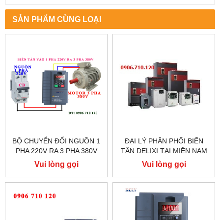
SẢN PHẨM CÙNG LOẠI
BỘ CHUYỂN ĐỔI NGUỒN 1
ĐẠI LÝ PHÂN PHỐI BIẾN
PHA 220V RA 3 PHA 380V
TẦN DELIXI TẠI MIỀN NAM
CHO MÁY CỬA BÀN TRƯỢT
Vui lòng gọi
Vui lòng gọi