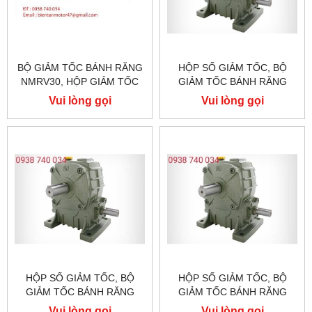
BỘ GIẢM TỐC BÁNH RĂNG
HỘP SỐ GIẢM TỐC, BỘ
NMRV30, HỘP GIẢM TỐC
GIẢM TỐC BÁNH RĂNG
NMRV030, TỶ LỆ TỐC ĐỘ 1:
WPS250:WPS80 WPS120
Vui lòng gọi
Vui lòng gọi
7,5
WPS135 WPS147 WPS155
/10/15/20/25/30/40/50/60/80
WPS175 WPS200 WPS250
HỘP SỐ GIẢM TỐC, BỘ
HỘP SỐ GIẢM TỐC, BỘ
GIẢM TỐC BÁNH RĂNG
GIẢM TỐC BÁNH RĂNG
WPS200:WPS80 WPS120
WPS175:WPS80 WPS120
Vui lòng gọi
Vui lòng gọi