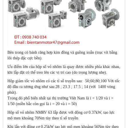
Bên trong có bánh răng hợp kim đồng và guồng xoắn (trục vít bằng
lõi thép đặc cực bền).
Ưu điểm lớn của hộp số vỏ nhôm là quay được nhiều phía khác nhau,
khi lắp đặt có thể treo lên các vị trí cao (do trọng lượng nhẹ).
Hộp giảm tốc vỏ nhôm có các tỉ số truyền sau: 50;60;80;100 Với tốc
độ đầu ra tương ứng như sau:28 ; 23.3 ; 17.5 ; 14 (với 1400 vòng
phút).
Trong đó phổ biến nhất tại thị trường Việt Nam là i = 1/20 và i =
1/50 (miền bắc còn gọi là i = 20 và i = 50)
Hộp số vỏ nhôm NMRV 63 lắp được với động cơ 0.37kW, tạo lực
mô men khoảng 70Nm tùy theo tỉ số truyền
Khi lắp với động cơ 0.25kW tạo lực mô men khoảng:56Nm tùy theo