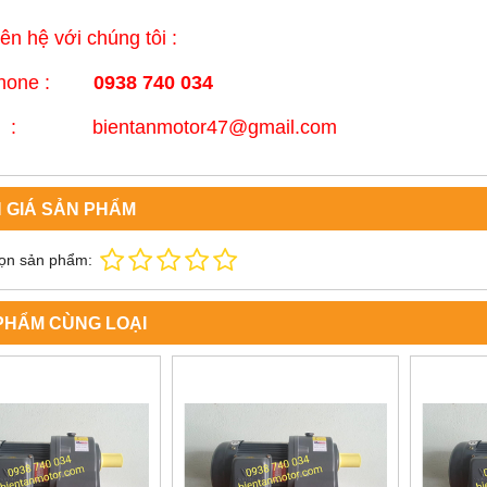
iên hệ với chúng tôi :
lphone :
0938 740 034
l : bientanmotor47@gmail.com
 GIÁ SẢN PHẨM
ọn sản phẩm:
PHẨM CÙNG LOẠI