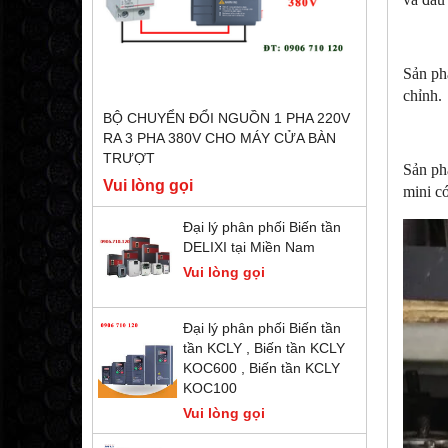
Sản ph
chỉnh.
BỘ CHUYỂN ĐỔI NGUỒN 1 PHA 220V
RA 3 PHA 380V CHO MÁY CỬA BÀN
TRƯỢT
Sản ph
Vui lòng gọi
mini có
Đại lý phân phối Biến tần
DELIXI tại Miền Nam
Vui lòng gọi
Đại lý phân phối Biến tần
tần KCLY , Biến tần KCLY
KOC600 , Biến tần KCLY
KOC100
Vui lòng gọi