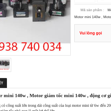
Mã sản phẩm :
Mo
Motor mini 140w , Moto
Vui lòng gọi
ẾT
r mini 140w , Motor giảm tốc mini 140w , động cơ g
g có công suất lớn trong dải công suất của loại motor mini từ 6w đến 
giảm tốc nhỏ gọn là một lợi thế lớn.