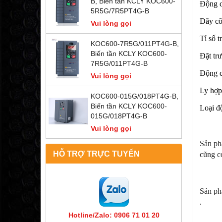
B, Biến tần KCLY KOC600-
Động cơ
5R5G/7R5PT4G-B
Dãy côn
Vui lòng gọi
Tỉ số t
KOC600-7R5G/011PT4G-B,
Biến tần KCLY KOC600-
Đặt tr
7R5G/011PT4G-B
Động c
Vui lòng gọi
Ly hợp
KOC600-015G/018PT4G-B,
Biến tần KCLY KOC600-
Loại đ
015G/018PT4G-B
Vui lòng gọi
Sản p
HỖ TRỢ TRỰC TUYẾN
cũng có
Sản ph
.
Hotline/Zalo: 0906 71 01 20