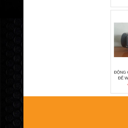
200
ĐỘNG 
ĐẾ W
GIẢ
200