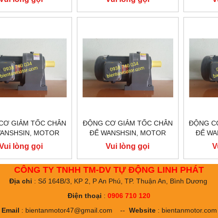
W GH22-200-50S
200W GH22-200-40S
200W
CƠ GIẢM TỐC CHÂN
ĐỘNG CƠ GIẢM TỐC CHÂN
ĐỘNG C
ANSHSIN, MOTOR
ĐẾ WANSHSIN, MOTOR
ĐẾ WA
M TỐC WANSHSIN
GIẢM TỐC WANSHSIN
GIẢM
Vui lòng gọi
Vui lòng gọi
V
W GH22-200-15S
200W GH18-200-20S
200W
CÔNG TY TNHH TM-DV TỰ ĐỘNG LINH PHÁT
Địa chỉ
: Số 164B/3, KP 2, P An Phú, TP. Thuận An, Bình Dương
Điện thoại
:
0906 710 120
Email
:
bientanmotor47@gmail.com
--
Website
:
bientanmotor.com