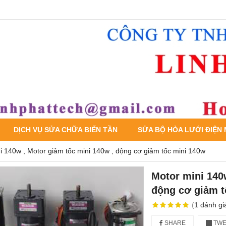
DỊCH VỤ SỬA CHỮA BIẾN TẦN
SỬA BỘ HÒA LƯỚI ĐIỆN
i 140w , Motor giảm tốc mini 140w , động cơ giảm tốc mini 140w
Motor mini 140
động cơ giảm t
(
1
đánh gi
SHARE
TWE