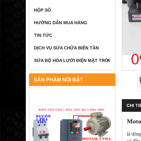
HỘP SỐ
HƯỚNG DẪN MUA HÀNG
TIN TỨC
DỊCH VỤ SỬA CHỮA BIẾN TẦN
SỬA BỘ HÒA LƯỚI ĐIỆN MẶT TRỜI
SẢN PHẨM NỔI BẬT
CHI TI
Moto
là dòn
và đầu 