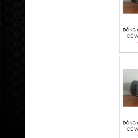
ĐỘNG 
ĐẾ W
GIẢ
200
ĐỘNG 
ĐẾ W
GIẢ