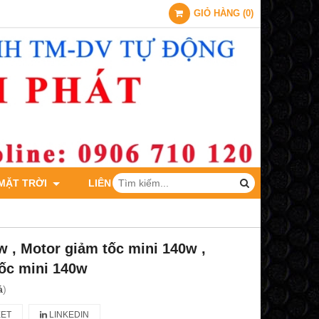
GIỎ HÀNG
(
0
)
 MẶT TRỜI
LIÊN HỆ
w , Motor giảm tốc mini 140w ,
ốc mini 140w
á
)
ET
LINKEDIN