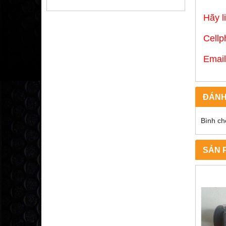
Hãy l
Cel
Emai
ĐÁNH
Bình ch
SẢN 