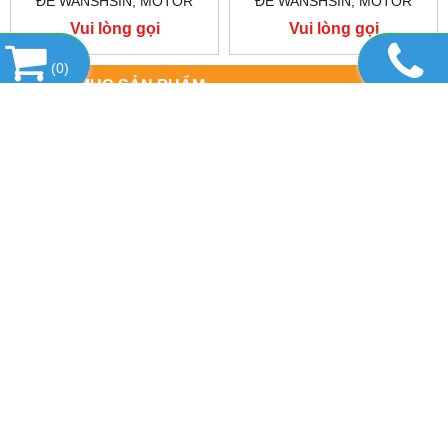
ĐẾ WANSHSIN, MOTOR
ĐẾ WANSHSIN, MOTOR
GIẢM TỐC WANSHSIN
GIẢM TỐC WANSHSIN
Vui lòng gọi
Vui lòng gọi
200W GH18-200-15S
200W GH18-200-10S
(
0
)
DANH MỤC SẢN PHẨM
SẢN PHẨM NỔI BẬT
HỖ TRỢ TRỰC TUYẾN
CÔNG TY TNHH TM-DV TỰ ĐỘNG LINH PHÁT
Địa chỉ
: Số 164B/3, KP 2, P An Phú, TP. Thuận An, Bình Dương
Điện thoại
:
0906 710 120
Email
:
bientanmotor47@gmail.com
-
-
Website
:
bientanmotor.com
MST: 3 7 0 2 6 8 6 8 4 3
Copyright© 2021
Designed By
GianHangVN