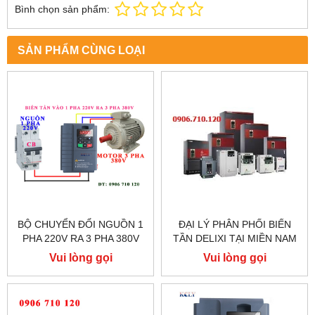
Bình chọn sản phẩm:
SẢN PHẨM CÙNG LOẠI
BỘ CHUYỂN ĐỔI NGUỒN 1
ĐẠI LÝ PHÂN PHỐI BIẾN
PHA 220V RA 3 PHA 380V
TẦN DELIXI TẠI MIỀN NAM
CHO MÁY CỬA BÀN TRƯỢT
Vui lòng gọi
Vui lòng gọi