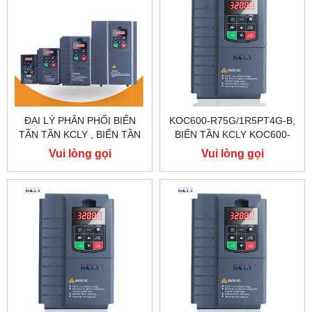
ĐẠI LÝ PHÂN PHỐI BIẾN
KOC600-R75G/1R5PT4G-B,
TẦN TẦN KCLY , BIẾN TẦN
BIẾN TẦN KCLY KOC600-
KCLY KOC600 , BIẾN TẦN
R75G/1R5PT4G-B
Vui lòng gọi
Vui lòng gọi
KCLY KOC100