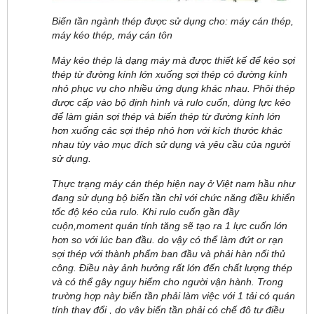
Biến tần ngành thép được sử dụng cho: máy cán thép,
máy kéo thép, máy cán tôn
Máy kéo thép là dạng máy mà được thiết kế để kéo sợi
thép từ đường kính lớn xuống sợi thép có đường kính
nhỏ phục vụ cho nhiều ứng dụng khác nhau. Phôi thép
được cấp vào bộ định hình và rulo cuốn, dùng lực kéo
để làm giản sợi thép và biến thép từ đường kính lớn
hơn xuống các sợi thép nhỏ hơn với kích thước khác
nhau tùy vào mục đích sử dụng và yêu cầu của người
sử dụng.
Thực trạng máy cán thép hiện nay ở Việt nam hầu như
đang sử dụng bộ biến tần chỉ với chức năng điều khiển
tốc độ kéo của rulo. Khi rulo cuốn gần đầy
cuộn,moment quán tính tăng sẽ tạo ra 1 lực cuốn lớn
hơn so với lúc ban đầu. do vậy có thể làm đứt or rạn
sợi thép với thành phẩm ban đầu và phải hàn nối thủ
công. Điều này ảnh hưởng rất lớn đến chất lượng thép
và có thể gây nguy hiểm cho người vận hành. Trong
trường hợp này biến tần phải làm việc với 1 tải có quán
tính thay đổi , do vậy biến tần phải có chế độ tự điều