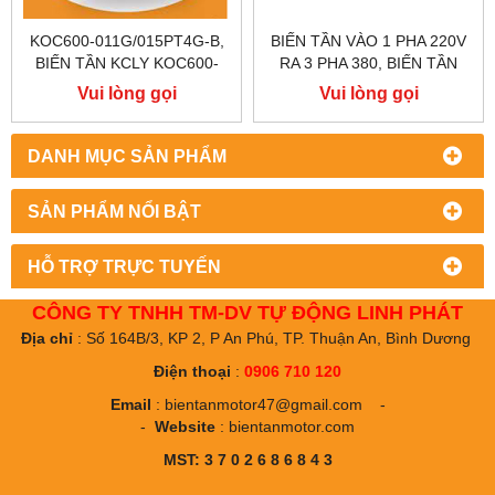
KOC600-011G/015PT4G-B,
BIẾN TẦN VÀO 1 PHA 220V
BIẾN TẦN KCLY KOC600-
RA 3 PHA 380, BIẾN TẦN
011G/015PT4G-B
KCLY, KOC600 - 7.5KW
Vui lòng gọi
Vui lòng gọi
DANH MỤC SẢN PHẨM
SẢN PHẨM NỔI BẬT
HỖ TRỢ TRỰC TUYẾN
CÔNG TY TNHH TM-DV TỰ ĐỘNG LINH PHÁT
Địa chỉ
: Số 164B/3, KP 2, P An Phú, TP. Thuận An, Bình Dương
Điện thoại
:
0906 710 120
Email
:
bientanmotor47@gmail.com
-
-
Website
:
bientanmotor.com
MST: 3 7 0 2 6 8 6 8 4 3