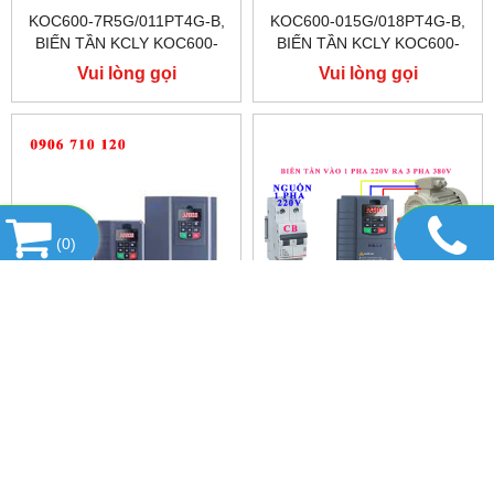
KOC600-7R5G/011PT4G-B,
KOC600-015G/018PT4G-B,
BIẾN TẦN KCLY KOC600-
BIẾN TẦN KCLY KOC600-
7R5G/011PT4G-B
015G/018PT4G-B
Vui lòng gọi
Vui lòng gọi
(
0
)
KOC600-011G/015PT4G-B,
BIẾN TẦN VÀO 1 PHA 220V
BIẾN TẦN KCLY KOC600-
RA 3 PHA 380, BIẾN TẦN
011G/015PT4G-B
KCLY, KOC600 - 7.5KW
Vui lòng gọi
Vui lòng gọi
DANH MỤC SẢN PHẨM