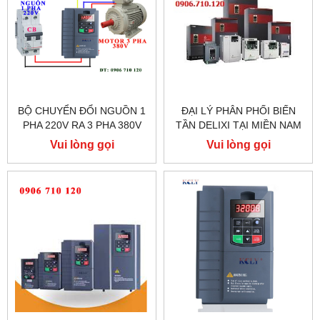
BỘ CHUYỂN ĐỔI NGUỒN 1
ĐẠI LÝ PHÂN PHỐI BIẾN
PHA 220V RA 3 PHA 380V
TẦN DELIXI TẠI MIỀN NAM
CHO MÁY CỬA BÀN TRƯỢT
Vui lòng gọi
Vui lòng gọi