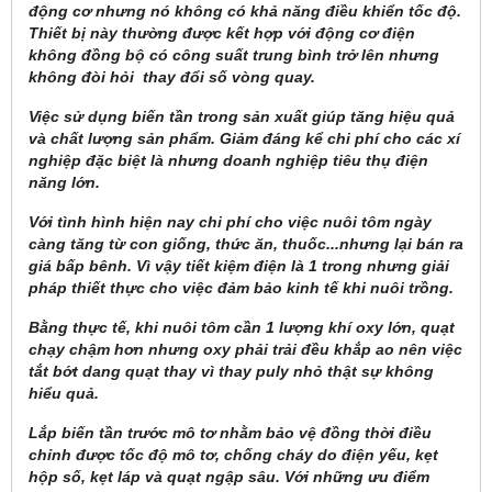
động cơ nhưng nó không có khả năng điều khiển tốc độ.
Thiết bị này thường được kết hợp với động cơ điện
không đồng bộ có công suất trung bình trở lên nhưng
không đòi hỏi thay đổi số vòng quay.
Việc sử dụng biến tần trong sản xuất giúp tăng hiệu quả
và chất lượng sản phẩm. Giảm đáng kể chi phí cho các xí
nghiệp đặc biệt là nhưng doanh nghiệp tiêu thụ điện
năng lớn.
Với tình hình hiện nay chi phí cho việc nuôi tôm ngày
càng tăng từ con giống, thức ăn, thuốc...nhưng lại bán ra
giá bấp bênh. Vì vậy tiết kiệm điện là 1 trong nhưng giải
pháp thiết thực cho việc đảm bảo kinh tế khi nuôi trồng.
Bằng thực tế, khi nuôi tôm cần 1 lượng khí oxy lớn, quạt
chạy chậm hơn nhưng oxy phải trải đều khắp ao nên việc
tắt bớt dang quạt thay vì thay puly nhỏ thật sự không
hiểu quả.
Lắp biến tần trước mô tơ nhằm bảo vệ đồng thời điều
chỉnh được tốc độ mô tơ, chống cháy do điện yếu, kẹt
hộp số, kẹt láp và quạt ngập sâu. Với những ưu điểm