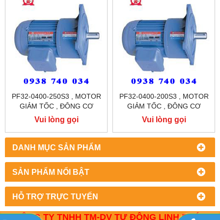
PF32-0400-250S3 , MOTOR
PF32-0400-200S3 , MOTOR
GIẢM TỐC , ĐÔNG CƠ
GIẢM TỐC , ĐÔNG CƠ
GIẢM TỐC MẶT BÍCH
GIẢM TỐC MẶT BÍCH
Vui lòng gọi
Vui lòng gọi
TUNGLEE
TUNGLEE
DANH MỤC SẢN PHẨM
SẢN PHẨM NỔI BẬT
HỖ TRỢ TRỰC TUYẾN
CÔNG TY TNHH TM-DV TỰ ĐỘNG LINH PHÁT