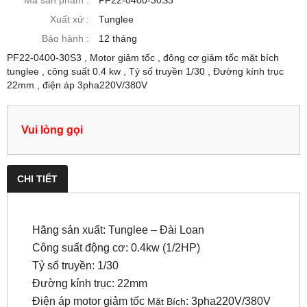
Mã sản phẩm :
PF22-0400-30S3
Xuất xứ :
Tunglee
Bảo hành :
12 tháng
PF22-0400-30S3 , Motor giảm tốc , đông cơ giảm tốc mặt bích
tunglee , công suất 0.4 kw , Tỷ số truyền 1/30 , Đường kính trục
22mm , điện áp 3pha220V/380V
Vui lòng gọi
CHI TIẾT
Hãng sản xuất: Tunglee – Đài Loan
Công suất động cơ: 0.4kw (
1/2
HP)
Tỷ số truyền: 1/30
Đường kính trục: 22mm
Điện áp motor giảm tốc
: 3pha220V/380V
Mặt Bích