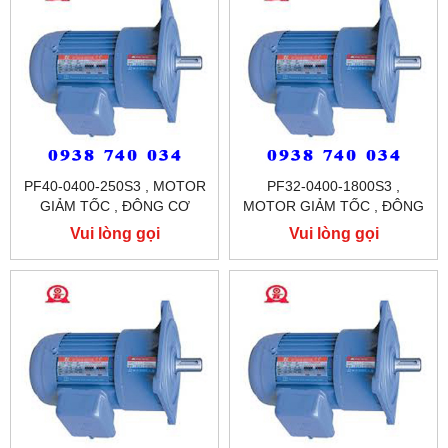
PF40-0400-250S3 , MOTOR
PF32-0400-1800S3 ,
GIẢM TỐC , ĐÔNG CƠ
MOTOR GIẢM TỐC , ĐÔNG
GIẢM TỐC MẶT BÍCH
CƠ GIẢM TỐC MẶT BÍCH
Vui lòng gọi
Vui lòng gọi
TUNGLEE
TUNGLEE