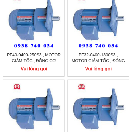
PF40-0400-250S3 , MOTOR
PF32-0400-1800S3 ,
GIẢM TỐC , ĐÔNG CƠ
MOTOR GIẢM TỐC , ĐÔNG
GIẢM TỐC MẶT BÍCH
CƠ GIẢM TỐC MẶT BÍCH
Vui lòng gọi
Vui lòng gọi
TUNGLEE
TUNGLEE