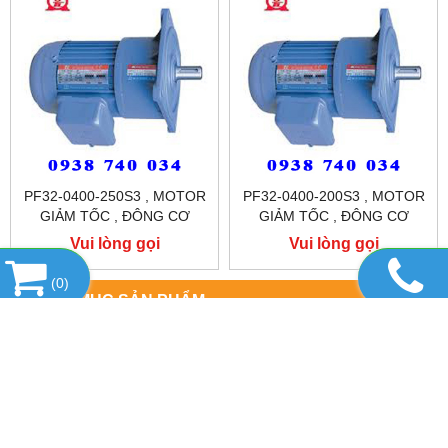
PF32-0400-250S3 , MOTOR
PF32-0400-200S3 , MOTOR
GIẢM TỐC , ĐÔNG CƠ
GIẢM TỐC , ĐÔNG CƠ
GIẢM TỐC MẶT BÍCH
GIẢM TỐC MẶT BÍCH
Vui lòng gọi
Vui lòng gọi
TUNGLEE
TUNGLEE
(
0
)
DANH MỤC SẢN PHẨM
SẢN PHẨM NỔI BẬT
HỖ TRỢ TRỰC TUYẾN
CÔNG TY TNHH TM-DV TỰ ĐỘNG LINH PHÁT