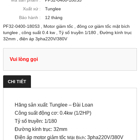
Mã sản phẩm :
PF32-0400-180S3
Xuất xứ :
Tunglee
Bảo hành :
12 tháng
PF32-0400-180S3 , Motor giảm tốc , đông cơ giảm tốc mặt bích
tunglee , công suất 0.4 kw , Tỷ số truyền 1/180 , Đường kính trục
32mm , điện áp 3pha220V/380V
Vui lòng gọi
CHI TIẾT
Hãng sản xuất: Tunglee – Đài Loan
Công suất động cơ: 0.4kw (
1/2
HP)
Tỷ số truyền: 1/180
Đường kính trục: 32mm
Điện áp motor giảm tốc
: 3pha220V/380V
Mặt Bích