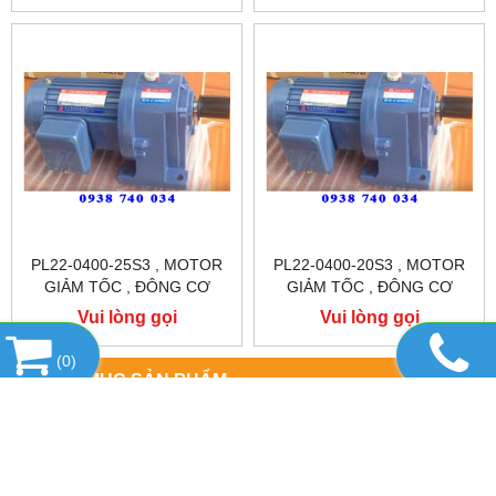
PL22-0400-25S3 , MOTOR
PL22-0400-20S3 , MOTOR
GIẢM TỐC , ĐÔNG CƠ
GIẢM TỐC , ĐÔNG CƠ
GIẢM TỐC CHÂN ĐẾ
GIẢM TỐC CHÂN ĐẾ
Vui lòng gọi
Vui lòng gọi
TUNGLEE
TUNGLEE
(
0
)
DANH MỤC SẢN PHẨM
SẢN PHẨM NỔI BẬT
HỖ TRỢ TRỰC TUYẾN