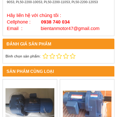
90S3, PL50-2200-100S3, PL50-2200-110S3, PL50-2200-120S3
Hãy liên hệ với chúng tôi :
Cellphone :
0938 740 034
Email : bientanmotor47@gmail.com
ĐÁNH GIÁ SẢN PHẨM
Bình chọn sản phẩm:
SẢN PHẨM CÙNG LOẠI