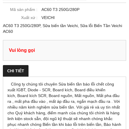
Mã sản phẩm :
AC60 T3 250G/280P
Xuất xứ :
VEICHI
AC60 T3 250G/280P, Sữa biến tần Veichi, Sữa lỗi Biến Tần Veichi
AC60
Vui lòng gọi
CHI TIẾT
Công ty chúng tôi chuyên Sửa biến tần báo lỗi chết công
xuất IGBT, Diode - SCR, Board kích, Board điều khiển
kích, Board kích SCR, Board nguồn, Mất nguồn, Mất pha đầu
ra , mất pha đầu vào , mất áp đầu ra, ngắn mạch đầu ra . Với
nhiều năm kinh nghiệm sửa biến tần. Với giá rẻ và uy tín nhất
cho Quý khách hàng, điểm mạnh của chúng tôi chính là hàng
linh kiện stock sẵn, đội ngũ kỹ thuật sẽ nhanh chóng khắc
phục nhanh chóng Biến tần khi báo lỗi trên biến tần, Bảo hành