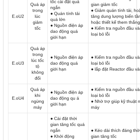
tốc cài đặt quá
Quá áp
gian giảm tốc
ngắn
trong
● Giảm quán tính tải, ho
● Quán tính tải
E.oU2
lúc
tăng dung lượng biến tầ
quá lớn
giảm
hoặc thiết kế them thắng
● Nguồn điện áp
tốc
● Kiểm tra nguồn đầu và
dao động quá
loại bỏ lỗi
giới hạn
Quá áp
trong
● Nguồn điện áp
● Kiểm tra nguồn đầu và
lúc tốc
E.oU3
dao động quá
loại bỏ lỗi
tộ
giới hạn
● lắp đặt Reactor đầu v
không
đổi
Quá áp
● Kiểm tra nguồn đầu và
● Nguồn điện áp
khi
loại bỏ lỗi
E.oU4
dao động qu á
ngừng
● Nhờ trợ giúp kỹ thuật 
giới hạn
máy
máy
● Cài đặt thời
gian tăng tốc quá
ngắn
● Kéo dài thích đáng thờ
● Khởi động
gian tăng tốc