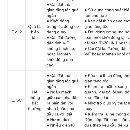
● Cài đặt thời
gian tăng tốc quá
● Sử dụng công suất biế
ngắn
tần phù hợp
● Khởi động
● Kéo dài thích đáng thờ
Quá tải
trong lúc động cơ
gian tăng tốc
E.oL2
biến
đang quay
● Đợi động cơ ngừng ho
tần
● Cài đặt đường
toàn mới khởi động lại, 
đặc tính V/F
cài đặc [E-30] là 1 hoặc 
không thích hợp
● Cài đặt lại đường đặc 
hoặc Momen
V/F hoặc Momen khởi đ
khởi động quá
cao
● Cài đặt thời
● Kéo dài thích đáng thờ
gian tăng tốc quá
gian tăng tốc
ngắn
● Kiểm tra thiết bị xung
Hệ
● Ngắn mạch
quanh, loại bỏ lỗi sau đó
thống
giữa các pha đầu
khởi động lại
E. SC
bất
ra biến tần với
● Nhờ trợ giúp kỹ thuật 
thường
nhau hoặc pha
máy
đầu ra với đất
● Kiểm tra lại hệ thống 
● Hư module
điện, tiếp đất, che chắn 
● Nhiễu điện từ
dựa theo yêu cầu để xử 