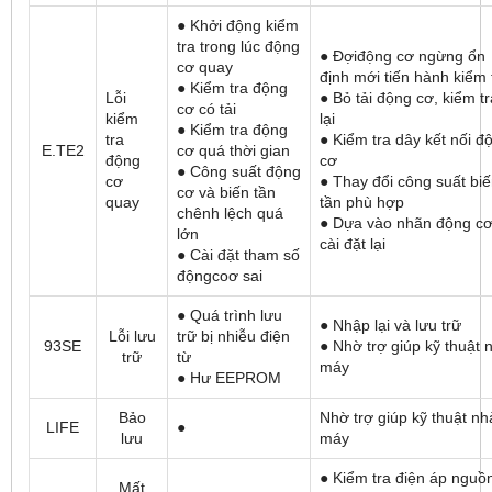
● Khởi động kiểm
tra trong lúc động
● Đợiđộng cơ ngừng ổn
cơ quay
định mới tiến hành kiểm 
● Kiểm tra động
Lỗi
● Bỏ tải động cơ, kiểm tr
cơ có tải
kiểm
lại
● Kiểm tra động
tra
● Kiểm tra dây kết nối đ
E.TE2
cơ quá thời gian
động
cơ
● Công suất động
cơ
● Thay đổi công suất bi
cơ và biến tần
quay
tần phù hợp
chênh lệch quá
● Dựa vào nhãn động c
lớn
cài đặt lại
● Cài đặt tham số
độngcoơ sai
● Quá trình lưu
● Nhập lại và lưu trữ
Lỗi lưu
trữ bị nhiễu điện
93SE
● Nhờ trợ giúp kỹ thuật 
trữ
từ
máy
● Hư EEPROM
Bảo
Nhờ trợ giúp kỹ thuật nh
LIFE
●
lưu
máy
● Kiểm tra điện áp nguồ
Mất