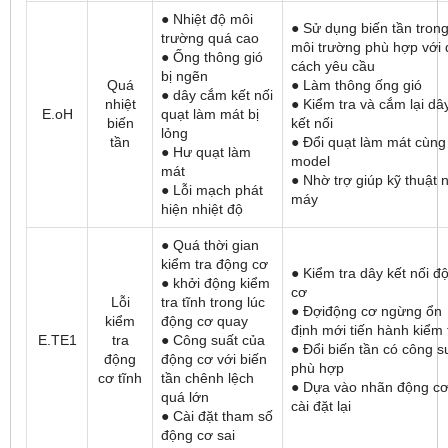
● Nhiệt độ môi
● Sử dụng biến tần tron
trường quá cao
môi trường phù hợp với 
● Ống thông gió
cách yêu cầu
bị ngẽn
Quá
● Làm thông ống gió
● dây cắm kết nối
nhiệt
● Kiểm tra và cắm lại dâ
E.oH
quạt làm mát bị
biến
kết nối
lỏng
tần
● Đổi quạt làm mát cùng
● Hư quạt làm
model
mát
● Nhờ trợ giúp kỹ thuật 
● Lỗi mạch phát
máy
hiện nhiệt độ
● Quá thời gian
kiểm tra động cơ
● Kiểm tra dây kết nối đ
● khởi động kiểm
cơ
Lỗi
tra tĩnh trong lúc
● Đợiđộng cơ ngừng ổn
kiểm
động cơ quay
định mới tiến hành kiểm 
E.TE1
tra
● Công suất của
● Đổi biến tần có công s
động
động cơ với biến
phù hợp
cơ tĩnh
tần chênh lệch
● Dựa vào nhãn động c
quá lớn
cài đặt lại
● Cài đặt tham số
động cơ sai