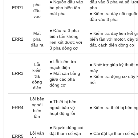
● Nguồn đầu vào
đầu vào 3 pha và số lượ
pha
ERR1
ba pha biến tần
pha
đầu
mất pha
● Kiểm tra dây nối nguồ
vào
đầu vào 3 pha
● Đầu ra 3 pha
Mất
● Kiểm tra dây lien kết g
biên tấn không
ERR2
pha
biến tần với motor, dây t
lien kết được với
đầu ra
đất, cách điện động cơ
3 pha động cơ
● Lỗi kiểm tra
Lỗi
● Nhờ trợ giúp kỹ thuật 
mạch điện
kiểm
máy
ERR3
● Mất cân bằng
tra
● Kiểm tra động cơ dây 
giữa các pha
dòng
nối
động cơ
điện
Lỗi bên
● Thiết bị bên
ngoài
ERR4
ngoài bảo vệ
● Kiểm tra thiết bị bên n
biến
hoạt động lỗi
tần
● Người dùng cài
Lỗi vận
đặt tham số vận
● Cài đặt lại tham số vận
ERR5