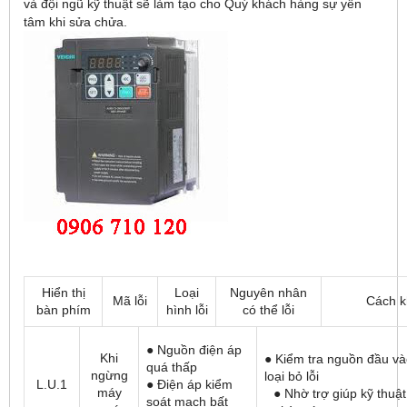
và đội ngũ kỹ thuật sẽ làm tạo cho Quý khách hàng sự yên
tâm khi sửa chửa.
Hiển thị
Loại
Nguyên nhân
Mã lỗi
Cách k
bàn phím
hình lỗi
có thể lỗi
● Nguồn điện áp
Khi
● Kiểm tra nguồn đầu và
quá thấp
ngừng
loại bỏ lỗi
L.U.1
● Điện áp kiểm
máy
● Nhờ trợ giúp kỹ thuật
soát mạch bất