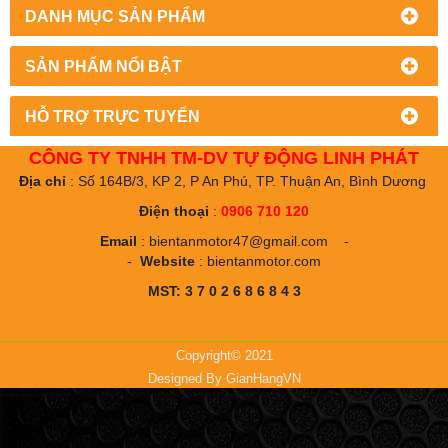
DANH MỤC SẢN PHẨM
SẢN PHẨM NỔI BẬT
HỖ TRỢ TRỰC TUYẾN
CÔNG TY TNHH TM-DV TỰ ĐỘNG LINH PHÁT
Địa chỉ
: Số 164B/3, KP 2, P An Phú, TP. Thuận An, Bình Dương
Điện thoại
:
0906 710 120
Email
:
bientanmotor47@gmail.com
-
-
Website
:
bientanmotor.com
MST: 3 7 0 2 6 8 6 8 4 3
Copyright© 2021
Designed By
GianHangVN