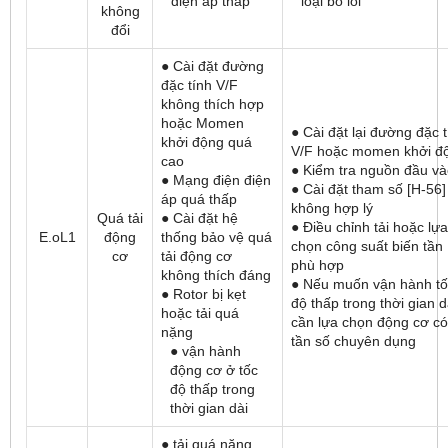
điện áp thấp
loại bỏ lỗi
không
đổi
● Cài đặt đường
đặc tính V/F
không thích hợp
hoặc Momen
● Cài đặt lại đường đặc 
khởi động quá
V/F hoặc momen khởi đ
cao
● Kiểm tra nguồn đầu v
● Mạng điện điện
● Cài đặt tham số [H-56]
áp quá thấp
không hợp lý
Quá tải
● Cài đặt hệ
● Điều chỉnh tải hoặc lựa
E.oL1
động
thống bảo vệ quá
chọn công suất biến tần
cơ
tải động cơ
phù hợp
không thích đáng
● Nếu muốn vận hành tố
● Rotor bị kẹt
độ thấp trong thời gian d
hoặc tải quá
cần lựa chọn động cơ có
nặng
tần số chuyên dụng
● vận hành
động cơ ở tốc
độ thấp trong
thời gian dài
● tải quá nặng