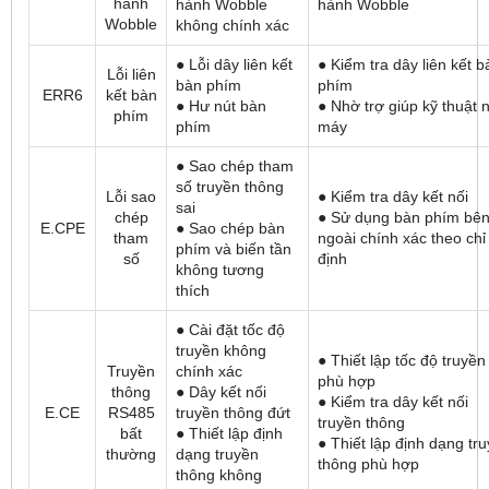
hành
hành Wobble
hành Wobble
Wobble
không chính xác
● Lỗi dây liên kết
● Kiểm tra dây liên kết b
Lỗi liên
bàn phím
phím
ERR6
kết bàn
● Hư nút bàn
● Nhờ trợ giúp kỹ thuật 
phím
phím
máy
● Sao chép tham
số truyền thông
Lỗi sao
● Kiểm tra dây kết nối
sai
chép
● Sử dụng bàn phím bê
E.CPE
● Sao chép bàn
tham
ngoài chính xác theo chỉ
phím và biến tần
số
định
không tương
thích
● Cài đặt tốc độ
truyền không
● Thiết lập tốc độ truyền
Truyền
chính xác
phù hợp
thông
● Dây kết nối
● Kiểm tra dây kết nối
E.CE
RS485
truyền thông đứt
truyền thông
bất
● Thiết lập định
● Thiết lập định dạng tr
thường
dạng truyền
thông phù hợp
thông không