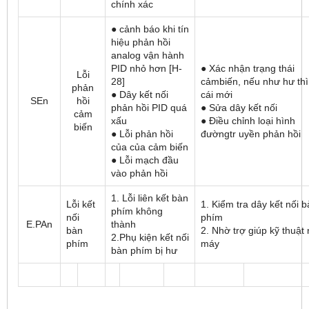
chính xác
● cảnh báo khi tín
hiệu phản hồi
analog vận hành
PID nhỏ hơn [H-
● Xác nhận trạng thái
Lỗi
28]
cảmbiến, nếu như hư thì
phản
● Dây kết nối
cái mới
SEn
hồi
phản hồi PID quá
● Sửa dây kết nối
cảm
xấu
● Điều chỉnh loại hình
biến
● Lỗi phản hồi
đườngtr uyền phản hồi
của của cảm biến
● Lỗi mạch đầu
vào phản hồi
1. Lỗi liên kết bàn
Lỗi kết
1. Kiểm tra dây kết nối 
phím không
nối
phím
E.PAn
thành
bàn
2. Nhờ trợ giúp kỹ thuật
2.Phụ kiện kết nối
phím
máy
bàn phím bị hư