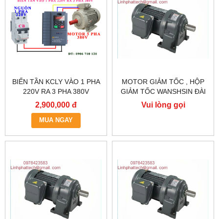
BIẾN TẦN KCLY VÀO 1 PHA
MOTOR GIẢM TỐC , HỘP
220V RA 3 PHA 380V
GIẢM TỐC WANSHSIN ĐÀI
0.75KW, BIẾN TẦN KCLY
LOAN GH40-2200-3S /
2,900,000 đ
Vui lòng gọi
KOC600-R75GT3-B
2.2KW 2200W 3HP
MUA NGAY