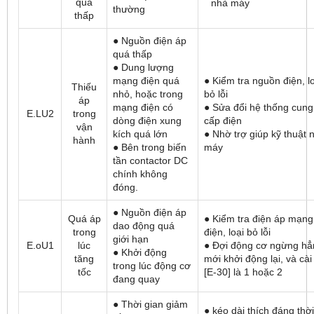
quá
nhà máy
thường
thấp
● Nguồn điện áp
quá thấp
● Dung lượng
mạng điện quá
● Kiểm tra nguồn điện, l
Thiếu
nhỏ, hoặc trong
bỏ lỗi
áp
mạng điện có
● Sửa đổi hệ thống cung
E.LU2
trong
dòng điện xung
cấp điện
vận
kích quá lớn
● Nhờ trợ giúp kỹ thuật 
hành
● Bên trong biến
máy
tần contactor DC
chính không
đóng.
● Nguồn điện áp
Quá áp
● Kiểm tra điện áp mạng
dao động quá
trong
điện, loại bỏ lỗi
giới hạn
E.oU1
lúc
● Đợi động cơ ngừng hẳ
● Khởi động
tăng
mới khởi động lại, và cài
trong lúc động cơ
tốc
[E-30] là 1 hoặc 2
đang quay
● Thời gian giảm
● kéo dài thích đáng thời