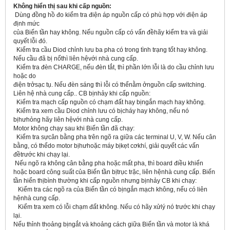
Không hiển thị sau khi cấp nguồn:
Dùng đồng hồ đo kiểm tra điện áp nguồn cấp có phù hợp với điện áp
định mức
của Biến tần hay không. Nếu nguồn cấp có vấn đềhãy kiểm tra và giải
quyết lỗi đó.
Kiểm tra cầu Diod chỉnh lưu ba pha có trong tình trạng tốt hay không.
Nếu cầu đã bị nổthì liên hệvới nhà cung cấp.
Kiểm tra đèn CHARGE, nếu đèn tắt, thì phần lớn lỗi là do cầu chỉnh lưu
hoặc do
điện trởsạc tụ. Nếu đèn sáng thì lỗi có thểnằm ởnguồn cấp switching.
Liên hệ nhà cung cấp.. CB bịnhảy khi cấp nguồn:
Kiểm tra mạch cấp nguồn có chạm đất hay bịngắn mạch hay không.
Kiểm tra xem cầu Diod chỉnh lưu có bịcháy hay không, nếu nó
bịhưhỏng hãy liên hệvới nhà cung cấp.
Motor không chạy sau khi Biến tần đã chạy:
Kiểm tra sựcân bằng pha trên ngõ ra giữa các terminal U, V, W. Nếu cân
bằng, có thểdo motor bịhưhoặc máy bịkẹt cơkhí, giải quyết các vấn
đềtrước khi chạy lại.
Nếu ngõ ra không cân bằng pha hoặc mất pha, thì board điều khiển
hoặc board công suất của Biến tần bịtrục trặc, liên hệnhà cung cấp. Biến
tần hiển thịbình thường khi cấp nguồn nhưng bịnhảy CB khi chạy:
Kiểm tra các ngõ ra của Biến tần có bịngắn mạch không, nếu có liên
hệnhà cung cấp.
Kiểm tra xem có lỗi chạm đất không. Nếu có hãy xửlý nó trước khi chạy
lại.
Nếu thỉnh thoảng bịngắt và khoảng cách giữa Biến tần và motor là khá