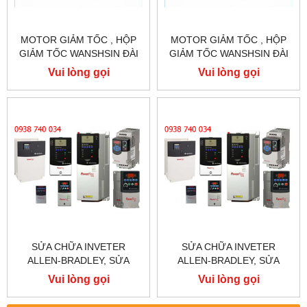
MOTOR GIẢM TỐC , HỘP
MOTOR GIẢM TỐC , HỘP
GIẢM TỐC WANSHSIN ĐÀI
GIẢM TỐC WANSHSIN ĐÀI
LOAN 1.5KW 1500W 2HP AC
LOAN 1.5KW 1500W 2HP AC
Vui lòng gọi
Vui lòng gọi
BA PHA 220 V / 380V
BA PHA 220 V / 380V
SỬA CHỮA INVETER
SỬA CHỮA INVETER
ALLEN-BRADLEY, SỬA
ALLEN-BRADLEY, SỬA
CHỮA ALLEN-BRADLEY
CHỮA ALLEN-BRADLEY
Vui lòng gọi
Vui lòng gọi
POWER FLEX 755
POWER FLEX 753