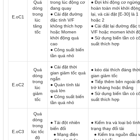
Quá
trong lúc động cơ
● Đợi khi động cơ ngừng
dòng
đang quay
hoàn toàn mới khởi độn
trong
● Cài đặt đường
lại, và cài đặt [E-30] là 1
E.oC1
lúc
đặc tính V/F
hoặc 2
tăng
không thích hợp
● Cài đặt lại đường đặc 
tốc
hoặc Momen
V/F hoặc momen khởi đ
khởi động quá
● Sử dụng biến tần có c
cao
suất thích hợp
● Công suất biến
tần quá nhỏ
● Cài đặt thời
Quá
● kéo dài thích đáng thời
gian giảm tốc quá
dòng
gian giảm tốc
ngắn
trong
● Tiếp thêm bên ngoài đ
E.oC2
● Quán tính tải
lúc
trở kháng hoặc thắng
quá lớn
giảm
● Sử dụng biến tần có c
● Công suất biến
tốc
suất thích hợp
tần quá nhỏ
Quá
dòng
● Tải đột nhiên
● Kiểm tra và loại bỏ tìn
trong
biến đổi
trạng thay đổi tải
E.oC3
lúc tốc
● Mạng điện
● Kiểm tra nguồn đầu 
độ