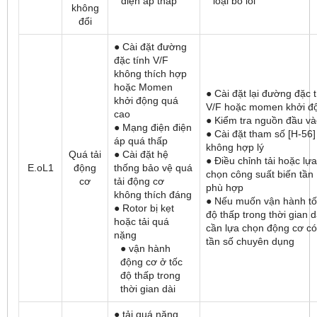
điện áp thấp
loại bỏ lỗi
không
đổi
● Cài đặt đường
đặc tính V/F
không thích hợp
hoặc Momen
● Cài đặt lại đường đặc 
khởi động quá
V/F hoặc momen khởi đ
cao
● Kiểm tra nguồn đầu v
● Mạng điện điện
● Cài đặt tham số [H-56]
áp quá thấp
không hợp lý
Quá tải
● Cài đặt hệ
● Điều chỉnh tải hoặc lựa
E.oL1
động
thống bảo vệ quá
chọn công suất biến tần
cơ
tải động cơ
phù hợp
không thích đáng
● Nếu muốn vận hành tố
● Rotor bị kẹt
độ thấp trong thời gian d
hoặc tải quá
cần lựa chọn động cơ có
nặng
tần số chuyên dụng
● vận hành
động cơ ở tốc
độ thấp trong
thời gian dài
● tải quá nặng