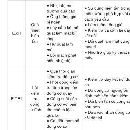
● Nhiệt độ môi
● Sử dụng biến tần tron
trường quá cao
môi trường phù hợp với 
● Ống thông gió
cách yêu cầu
bị ngẽn
Quá
● Làm thông ống gió
● dây cắm kết nối
nhiệt
● Kiểm tra và cắm lại dâ
E.oH
quạt làm mát bị
biến
kết nối
lỏng
tần
● Đổi quạt làm mát cùng
● Hư quạt làm
model
mát
● Nhờ trợ giúp kỹ thuật 
● Lỗi mạch phát
máy
hiện nhiệt độ
● Quá thời gian
kiểm tra động cơ
● Kiểm tra dây kết nối đ
● khởi động kiểm
cơ
Lỗi
tra tĩnh trong lúc
● Đợiđộng cơ ngừng ổn
kiểm
động cơ quay
định mới tiến hành kiểm 
E.TE1
tra
● Công suất của
● Đổi biến tần có công s
động
động cơ với biến
phù hợp
cơ tĩnh
tần chênh lệch
● Dựa vào nhãn động c
quá lớn
cài đặt lại
● Cài đặt tham số
động cơ sai