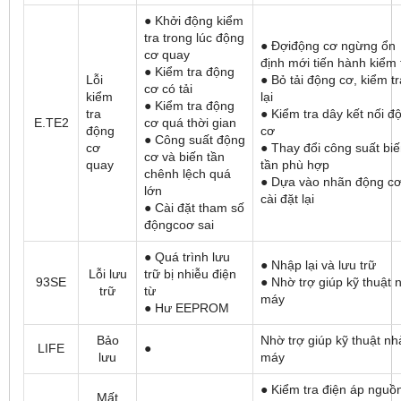
● Khởi động kiểm
tra trong lúc động
● Đợiđộng cơ ngừng ổn
cơ quay
định mới tiến hành kiểm 
● Kiểm tra động
Lỗi
● Bỏ tải động cơ, kiểm tr
cơ có tải
kiểm
lại
● Kiểm tra động
tra
● Kiểm tra dây kết nối đ
E.TE2
cơ quá thời gian
động
cơ
● Công suất động
cơ
● Thay đổi công suất bi
cơ và biến tần
quay
tần phù hợp
chênh lệch quá
● Dựa vào nhãn động c
lớn
cài đặt lại
● Cài đặt tham số
độngcoơ sai
● Quá trình lưu
● Nhập lại và lưu trữ
Lỗi lưu
trữ bị nhiễu điện
93SE
● Nhờ trợ giúp kỹ thuật 
trữ
từ
máy
● Hư EEPROM
Bảo
Nhờ trợ giúp kỹ thuật nh
LIFE
●
lưu
máy
● Kiểm tra điện áp nguồ
Mất