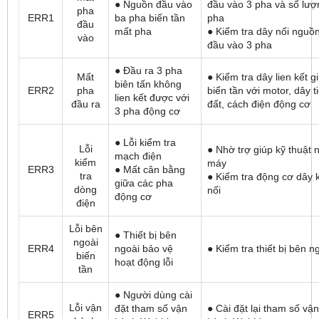
● Nguồn đầu vào
đầu vào 3 pha và số lượ
pha
ERR1
ba pha biến tần
pha
đầu
mất pha
● Kiểm tra dây nối nguồ
vào
đầu vào 3 pha
● Đầu ra 3 pha
Mất
● Kiểm tra dây lien kết g
biên tấn không
ERR2
pha
biến tần với motor, dây t
lien kết được với
đầu ra
đất, cách điện động cơ
3 pha động cơ
● Lỗi kiểm tra
Lỗi
● Nhờ trợ giúp kỹ thuật 
mạch điện
kiểm
máy
ERR3
● Mất cân bằng
tra
● Kiểm tra động cơ dây 
giữa các pha
dòng
nối
động cơ
điện
Lỗi bên
● Thiết bị bên
ngoài
ERR4
ngoài bảo vệ
● Kiểm tra thiết bị bên n
biến
hoạt động lỗi
tần
● Người dùng cài
Lỗi vận
đặt tham số vận
● Cài đặt lại tham số vận
ERR5