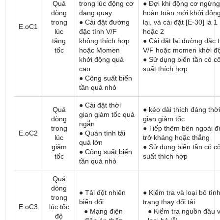
Quá
trong lúc động cơ
● Đợi khi động cơ ngừng
dòng
đang quay
hoàn toàn mới khởi độn
trong
● Cài đặt đường
lại, và cài đặt [E-30] là 1
E.oC1
lúc
đặc tính V/F
hoặc 2
tăng
không thích hợp
● Cài đặt lại đường đặc 
tốc
hoặc Momen
V/F hoặc momen khởi đ
khởi động quá
● Sử dụng biến tần có c
cao
suất thích hợp
● Công suất biến
tần quá nhỏ
● Cài đặt thời
Quá
● kéo dài thích đáng thời
gian giảm tốc quá
dòng
gian giảm tốc
ngắn
trong
● Tiếp thêm bên ngoài đ
E.oC2
● Quán tính tải
lúc
trở kháng hoặc thắng
quá lớn
giảm
● Sử dụng biến tần có c
● Công suất biến
tốc
suất thích hợp
tần quá nhỏ
Quá
dòng
● Tải đột nhiên
● Kiểm tra và loại bỏ tìn
trong
biến đổi
trạng thay đổi tải
E.oC3
lúc tốc
● Mạng điện
● Kiểm tra nguồn đầu 
độ