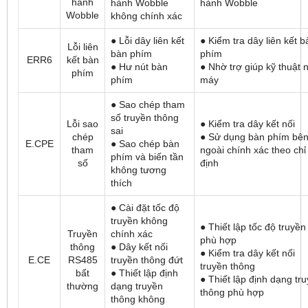
hành
hành Wobble
hành Wobble
Wobble
không chính xác
● Lỗi dây liên kết
● Kiểm tra dây liên kết b
Lỗi liên
bàn phím
phím
ERR6
kết bàn
● Hư nút bàn
● Nhờ trợ giúp kỹ thuật 
phím
phím
máy
● Sao chép tham
số truyền thông
Lỗi sao
● Kiểm tra dây kết nối
sai
chép
● Sử dụng bàn phím bê
E.CPE
● Sao chép bàn
tham
ngoài chính xác theo chỉ
phím và biến tần
số
định
không tương
thích
● Cài đặt tốc độ
truyền không
● Thiết lập tốc độ truyền
Truyền
chính xác
phù hợp
thông
● Dây kết nối
● Kiểm tra dây kết nối
E.CE
RS485
truyền thông đứt
truyền thông
bất
● Thiết lập định
● Thiết lập định dạng tr
thường
dạng truyền
thông phù hợp
thông không