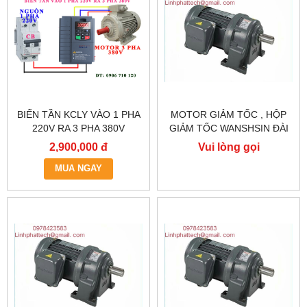
BIẾN TẦN KCLY VÀO 1 PHA
MOTOR GIẢM TỐC , HỘP
220V RA 3 PHA 380V
GIẢM TỐC WANSHSIN ĐÀI
0.75KW, BIẾN TẦN KCLY
LOAN GH40-2200-3S /
2,900,000 đ
Vui lòng gọi
KOC600-R75GT3-B
2.2KW 2200W 3HP
MUA NGAY