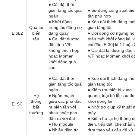
● Cài đặt thời
gian tăng tốc quá
● Sử dụng công suất biế
ngắn
tần phù hợp
● Khởi động
● Kéo dài thích đáng thờ
Quá tải
trong lúc động cơ
gian tăng tốc
E.oL2
biến
đang quay
● Đợi động cơ ngừng ho
tần
● Cài đặt đường
toàn mới khởi động lại, 
đặc tính V/F
cài đặc [E-30] là 1 hoặc 
không thích hợp
● Cài đặt lại đường đặc 
hoặc Momen
V/F hoặc Momen khởi đ
khởi động quá
cao
● Cài đặt thời
● Kéo dài thích đáng thờ
gian tăng tốc quá
gian tăng tốc
ngắn
● Kiểm tra thiết bị xung
Hệ
● Ngắn mạch
quanh, loại bỏ lỗi sau đó
thống
giữa các pha đầu
khởi động lại
E. SC
bất
ra biến tần với
● Nhờ trợ giúp kỹ thuật 
thường
nhau hoặc pha
máy
đầu ra với đất
● Kiểm tra lại hệ thống 
● Hư module
điện, tiếp đất, che chắn 
● Nhiễu điện từ
dựa theo yêu cầu để xử 