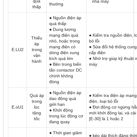
quá
nhà máy
thường
thấp
● Nguồn điện áp
quá thấp
● Dung lượng
mạng điện quá
● Kiểm tra nguồn điện, l
Thiếu
nhỏ, hoặc trong
bỏ lỗi
áp
mạng điện có
● Sửa đổi hệ thống cung
E.LU2
trong
dòng điện xung
cấp điện
vận
kích quá lớn
● Nhờ trợ giúp kỹ thuật 
hành
● Bên trong biến
máy
tần contactor DC
chính không
đóng.
● Nguồn điện áp
Quá áp
● Kiểm tra điện áp mạng
dao động quá
trong
điện, loại bỏ lỗi
giới hạn
E.oU1
lúc
● Đợi động cơ ngừng hẳ
● Khởi động
tăng
mới khởi động lại, và cài
trong lúc động cơ
tốc
[E-30] là 1 hoặc 2
đang quay
● Thời gian giảm
● kéo dài thích đáng thời