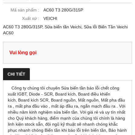
Mã sản phẩm :
AC60 T3 280G/315P
Xuất xứ :
VEICHI
AC60 T3 280G/315P, Sữa biến tần Veichi, Sữa lỗi Biến Tần Veichi
AC60
Vui lòng gọi
CHI TIẾT
Công ty chúng tôi chuyên Sửa biến tần báo lỗi chết công
xuất IGBT, Diode - SCR, Board kích, Board điều khiển
kích, Board kích SCR, Board nguồn, Mất nguồn, Mất pha đầu
ra , mất pha đầu vào , mất áp đầu ra, ngắn mạch đầu ra . Với
nhiều năm kinh nghiệm sửa biến tần. Với giá rẻ và uy tín nhất
cho Quý khách hàng, điểm mạnh của chúng tôi chính là hàng
linh kiện stock sẵn, đội ngũ kỹ thuật sẽ nhanh chóng khắc
phục nhanh chóng Biến tần khi báo lỗi trên biến tần, Bảo hành