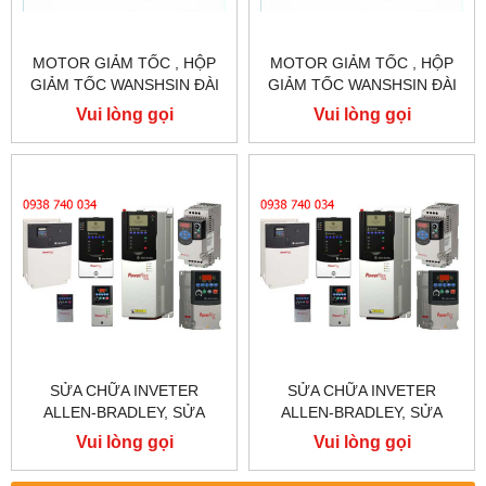
MOTOR GIẢM TỐC , HỘP
MOTOR GIẢM TỐC , HỘP
GIẢM TỐC WANSHSIN ĐÀI
GIẢM TỐC WANSHSIN ĐÀI
LOAN 1.5KW 1500W 2HP AC
LOAN 1.5KW 1500W 2HP AC
Vui lòng gọi
Vui lòng gọi
BA PHA 220 V / 380V
BA PHA 220 V / 380V
SỬA CHỮA INVETER
SỬA CHỮA INVETER
ALLEN-BRADLEY, SỬA
ALLEN-BRADLEY, SỬA
CHỮA ALLEN-BRADLEY
CHỮA ALLEN-BRADLEY
Vui lòng gọi
Vui lòng gọi
POWER FLEX 755
POWER FLEX 753