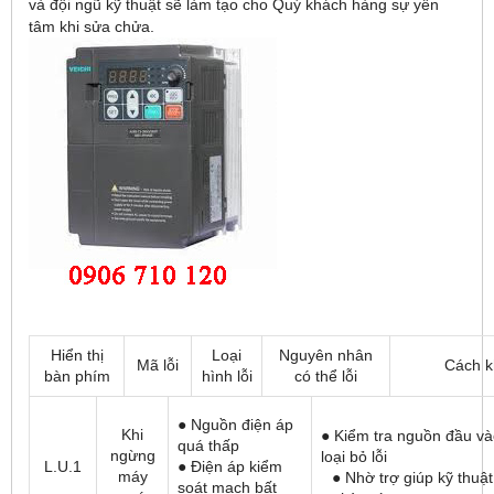
và đội ngũ kỹ thuật sẽ làm tạo cho Quý khách hàng sự yên
tâm khi sửa chửa.
Hiển thị
Loại
Nguyên nhân
Mã lỗi
Cách k
bàn phím
hình lỗi
có thể lỗi
● Nguồn điện áp
Khi
● Kiểm tra nguồn đầu và
quá thấp
ngừng
loại bỏ lỗi
L.U.1
● Điện áp kiểm
máy
● Nhờ trợ giúp kỹ thuật
soát mạch bất