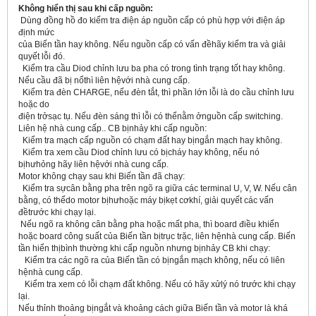
Không hiển thị sau khi cấp nguồn:
Dùng đồng hồ đo kiểm tra điện áp nguồn cấp có phù hợp với điện áp
định mức
của Biến tần hay không. Nếu nguồn cấp có vấn đềhãy kiểm tra và giải
quyết lỗi đó.
Kiểm tra cầu Diod chỉnh lưu ba pha có trong tình trạng tốt hay không.
Nếu cầu đã bị nổthì liên hệvới nhà cung cấp.
Kiểm tra đèn CHARGE, nếu đèn tắt, thì phần lớn lỗi là do cầu chỉnh lưu
hoặc do
điện trởsạc tụ. Nếu đèn sáng thì lỗi có thểnằm ởnguồn cấp switching.
Liên hệ nhà cung cấp.. CB bịnhảy khi cấp nguồn:
Kiểm tra mạch cấp nguồn có chạm đất hay bịngắn mạch hay không.
Kiểm tra xem cầu Diod chỉnh lưu có bịcháy hay không, nếu nó
bịhưhỏng hãy liên hệvới nhà cung cấp.
Motor không chạy sau khi Biến tần đã chạy:
Kiểm tra sựcân bằng pha trên ngõ ra giữa các terminal U, V, W. Nếu cân
bằng, có thểdo motor bịhưhoặc máy bịkẹt cơkhí, giải quyết các vấn
đềtrước khi chạy lại.
Nếu ngõ ra không cân bằng pha hoặc mất pha, thì board điều khiển
hoặc board công suất của Biến tần bịtrục trặc, liên hệnhà cung cấp. Biến
tần hiển thịbình thường khi cấp nguồn nhưng bịnhảy CB khi chạy:
Kiểm tra các ngõ ra của Biến tần có bịngắn mạch không, nếu có liên
hệnhà cung cấp.
Kiểm tra xem có lỗi chạm đất không. Nếu có hãy xửlý nó trước khi chạy
lại.
Nếu thỉnh thoảng bịngắt và khoảng cách giữa Biến tần và motor là khá