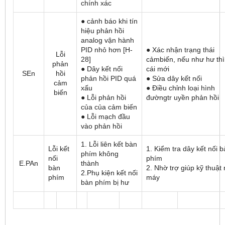
chính xác
● cảnh báo khi tín
hiệu phản hồi
analog vận hành
PID nhỏ hơn [H-
● Xác nhận trạng thái
Lỗi
28]
cảmbiến, nếu như hư thì
phản
● Dây kết nối
cái mới
SEn
hồi
phản hồi PID quá
● Sửa dây kết nối
cảm
xấu
● Điều chỉnh loại hình
biến
● Lỗi phản hồi
đườngtr uyền phản hồi
của của cảm biến
● Lỗi mạch đầu
vào phản hồi
1. Lỗi liên kết bàn
Lỗi kết
1. Kiểm tra dây kết nối 
phím không
nối
phím
E.PAn
thành
bàn
2. Nhờ trợ giúp kỹ thuật
2.Phụ kiện kết nối
phím
máy
bàn phím bị hư