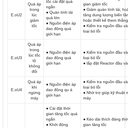
tốc cài đặt quá
Quá áp
gian giảm tốc
ngắn
trong
● Giảm quán tính tải, ho
● Quán tính tải
E.oU2
lúc
tăng dung lượng biến tầ
quá lớn
giảm
hoặc thiết kế them thắng
● Nguồn điện áp
tốc
● Kiểm tra nguồn đầu và
dao động quá
loại bỏ lỗi
giới hạn
Quá áp
trong
● Nguồn điện áp
● Kiểm tra nguồn đầu và
lúc tốc
E.oU3
dao động quá
loại bỏ lỗi
tộ
giới hạn
● lắp đặt Reactor đầu v
không
đổi
Quá áp
● Kiểm tra nguồn đầu và
● Nguồn điện áp
khi
loại bỏ lỗi
E.oU4
dao động qu á
ngừng
● Nhờ trợ giúp kỹ thuật 
giới hạn
máy
máy
● Cài đặt thời
gian tăng tốc quá
ngắn
● Kéo dài thích đáng thờ
● Khởi động
gian tăng tốc