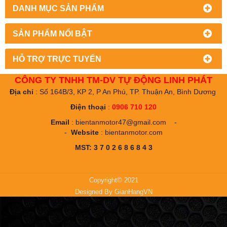
DANH MỤC SẢN PHẨM
SẢN PHẨM NỔI BẬT
HỖ TRỢ TRỰC TUYẾN
CÔNG TY TNHH TM-DV TỰ ĐỘNG LINH PHÁT
Địa chỉ
: Số 164B/3, KP 2, P An Phú, TP. Thuận An, Bình Dương
Điện thoại
:
0906 710 120
Email
:
bientanmotor47@gmail.com
-
-
Website
:
bientanmotor.com
MST: 3 7 0 2 6 8 6 8 4 3
Copyright© 2021
Designed By
GianHangVN