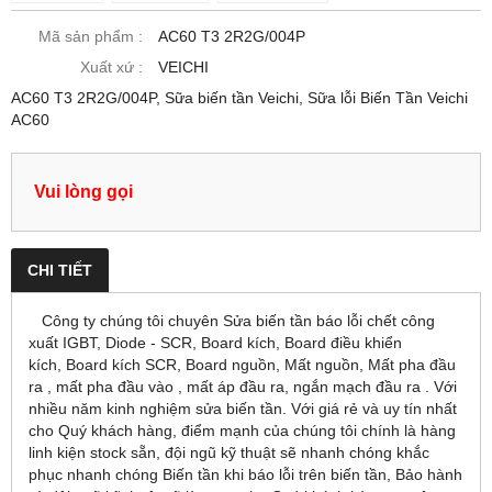
Mã sản phẩm :
AC60 T3 2R2G/004P
Xuất xứ :
VEICHI
AC60 T3 2R2G/004P, Sữa biến tần Veichi, Sữa lỗi Biến Tần Veichi
AC60
Vui lòng gọi
CHI TIẾT
Công ty chúng tôi chuyên Sửa biến tần báo lỗi chết công
xuất IGBT, Diode - SCR, Board kích, Board điều khiển
kích, Board kích SCR, Board nguồn, Mất nguồn, Mất pha đầu
ra , mất pha đầu vào , mất áp đầu ra, ngắn mạch đầu ra . Với
nhiều năm kinh nghiệm sửa biến tần. Với giá rẻ và uy tín nhất
cho Quý khách hàng, điểm mạnh của chúng tôi chính là hàng
linh kiện stock sẵn, đội ngũ kỹ thuật sẽ nhanh chóng khắc
phục nhanh chóng Biến tần khi báo lỗi trên biến tần, Bảo hành