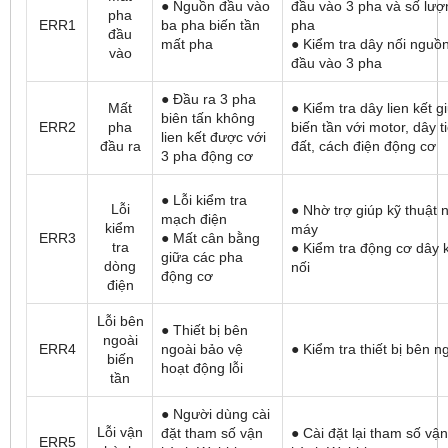
● Nguồn đầu vào
đầu vào 3 pha và số lượ
pha
ERR1
ba pha biến tần
pha
đầu
mất pha
● Kiểm tra dây nối nguồ
vào
đầu vào 3 pha
● Đầu ra 3 pha
Mất
● Kiểm tra dây lien kết g
biên tấn không
ERR2
pha
biến tần với motor, dây t
lien kết được với
đầu ra
đất, cách điện động cơ
3 pha động cơ
● Lỗi kiểm tra
Lỗi
● Nhờ trợ giúp kỹ thuật 
mạch điện
kiểm
máy
ERR3
● Mất cân bằng
tra
● Kiểm tra động cơ dây 
giữa các pha
dòng
nối
động cơ
điện
Lỗi bên
● Thiết bị bên
ngoài
ERR4
ngoài bảo vệ
● Kiểm tra thiết bị bên n
biến
hoạt động lỗi
tần
● Người dùng cài
Lỗi vận
đặt tham số vận
● Cài đặt lại tham số vận
ERR5