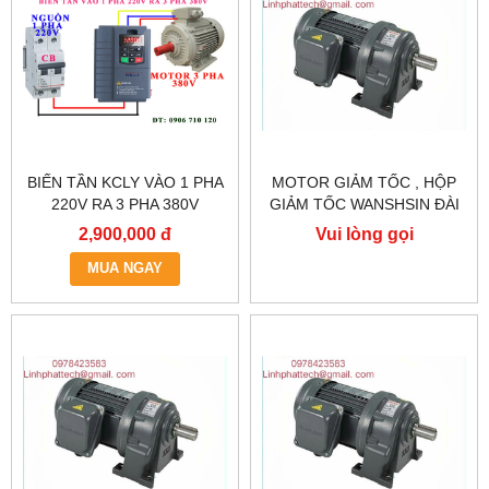
BIẾN TẦN KCLY VÀO 1 PHA
MOTOR GIẢM TỐC , HỘP
220V RA 3 PHA 380V
GIẢM TỐC WANSHSIN ĐÀI
0.75KW, BIẾN TẦN KCLY
LOAN GH40-2200-3S /
2,900,000 đ
Vui lòng gọi
KOC600-R75GT3-B
2.2KW 2200W 3HP
MUA NGAY