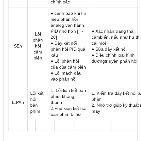
chính xác
● cảnh báo khi tín
hiệu phản hồi
analog vận hành
PID nhỏ hơn [H-
● Xác nhận trạng thái
Lỗi
28]
cảmbiến, nếu như hư thì
phản
● Dây kết nối
cái mới
SEn
hồi
phản hồi PID quá
● Sửa dây kết nối
cảm
xấu
● Điều chỉnh loại hình
biến
● Lỗi phản hồi
đườngtr uyền phản hồi
của của cảm biến
● Lỗi mạch đầu
vào phản hồi
1. Lỗi liên kết bàn
Lỗi kết
1. Kiểm tra dây kết nối 
phím không
nối
phím
E.PAn
thành
bàn
2. Nhờ trợ giúp kỹ thuật
2.Phụ kiện kết nối
phím
máy
bàn phím bị hư