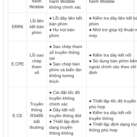
hành
hành Wobble
hành Wobble
Wobble
không chính xác
● Lỗi dây liên kết
● Kiểm tra dây liên kết b
Lỗi liên
bàn phím
phím
ERR6
kết bàn
● Hư nút bàn
● Nhờ trợ giúp kỹ thuật 
phím
phím
máy
● Sao chép tham
số truyền thông
Lỗi sao
● Kiểm tra dây kết nối
sai
chép
● Sử dụng bàn phím bê
E.CPE
● Sao chép bàn
tham
ngoài chính xác theo chỉ
phím và biến tần
số
định
không tương
thích
● Cài đặt tốc độ
truyền không
● Thiết lập tốc độ truyền
Truyền
chính xác
phù hợp
thông
● Dây kết nối
● Kiểm tra dây kết nối
E.CE
RS485
truyền thông đứt
truyền thông
bất
● Thiết lập định
● Thiết lập định dạng tr
thường
dạng truyền
thông phù hợp
thông không