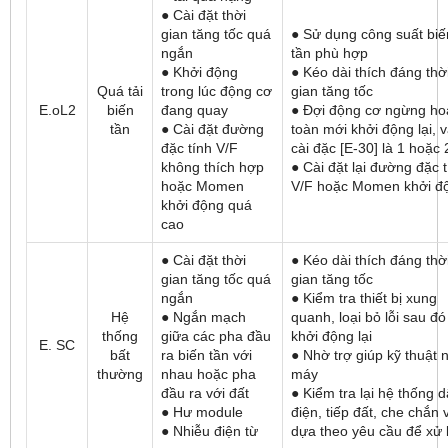
● Cài đặt thời
gian tăng tốc quá
● Sử dụng công suất biế
ngắn
tần phù hợp
● Khởi động
● Kéo dài thích đáng thờ
Quá tải
trong lúc động cơ
gian tăng tốc
E.oL2
biến
đang quay
● Đợi động cơ ngừng ho
tần
● Cài đặt đường
toàn mới khởi động lại, 
đặc tính V/F
cài đặc [E-30] là 1 hoặc 
không thích hợp
● Cài đặt lại đường đặc 
hoặc Momen
V/F hoặc Momen khởi đ
khởi động quá
cao
● Cài đặt thời
● Kéo dài thích đáng thờ
gian tăng tốc quá
gian tăng tốc
ngắn
● Kiểm tra thiết bị xung
Hệ
● Ngắn mạch
quanh, loại bỏ lỗi sau đó
thống
giữa các pha đầu
khởi động lại
E. SC
bất
ra biến tần với
● Nhờ trợ giúp kỹ thuật 
thường
nhau hoặc pha
máy
đầu ra với đất
● Kiểm tra lại hệ thống 
● Hư module
điện, tiếp đất, che chắn 
● Nhiễu điện từ
dựa theo yêu cầu để xử 