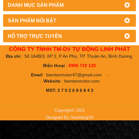
DANH MỤC SẢN PHẨM
SẢN PHẨM NỔI BẬT
HỖ TRỢ TRỰC TUYẾN
CÔNG TY TNHH TM-DV TỰ ĐỘNG LINH PHÁT
Địa chỉ
: Số 164B/3, KP 2, P An Phú, TP. Thuận An, Bình Dương
Điện thoại
:
0906 710 120
Email
:
bientanmotor47@gmail.com
-
-
Website
:
bientanmotor.com
MST: 3 7 0 2 6 8 6 8 4 3
Copyright© 2021
Designed By
GianHangVN