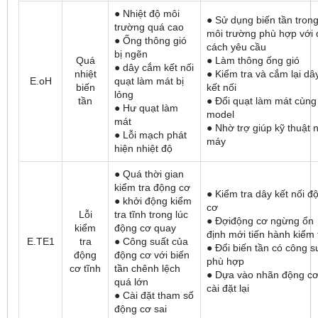
● Nhiệt độ môi
● Sử dụng biến tần tron
trường quá cao
môi trường phù hợp với 
● Ống thông gió
cách yêu cầu
bị ngẽn
Quá
● Làm thông ống gió
● dây cắm kết nối
nhiệt
● Kiểm tra và cắm lại dâ
E.oH
quạt làm mát bị
biến
kết nối
lỏng
tần
● Đổi quạt làm mát cùng
● Hư quạt làm
model
mát
● Nhờ trợ giúp kỹ thuật 
● Lỗi mạch phát
máy
hiện nhiệt độ
● Quá thời gian
kiểm tra động cơ
● Kiểm tra dây kết nối đ
● khởi động kiểm
cơ
Lỗi
tra tĩnh trong lúc
● Đợiđộng cơ ngừng ổn
kiểm
động cơ quay
định mới tiến hành kiểm 
E.TE1
tra
● Công suất của
● Đổi biến tần có công s
động
động cơ với biến
phù hợp
cơ tĩnh
tần chênh lệch
● Dựa vào nhãn động c
quá lớn
cài đặt lại
● Cài đặt tham số
động cơ sai