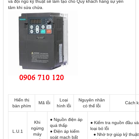
và đội ngũ kỹ thuật sẽ làm tạo cho Quý khách hàng sự yên
tâm khi sửa chửa.
Hiển thị
Loại
Nguyên nhân
Mã lỗi
Cách k
bàn phím
hình lỗi
có thể lỗi
● Nguồn điện áp
Khi
● Kiểm tra nguồn đầu và
quá thấp
ngừng
loại bỏ lỗi
L.U.1
● Điện áp kiểm
máy
● Nhờ trợ giúp kỹ thuật
soát mạch bất