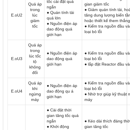
tốc cài đặt quá
Quá áp
gian giảm tốc
ngắn
trong
● Giảm quán tính tải, ho
● Quán tính tải
E.oU2
lúc
tăng dung lượng biến tầ
quá lớn
giảm
hoặc thiết kế them thắng
● Nguồn điện áp
tốc
● Kiểm tra nguồn đầu và
dao động quá
loại bỏ lỗi
giới hạn
Quá áp
trong
● Nguồn điện áp
● Kiểm tra nguồn đầu và
lúc tốc
E.oU3
dao động quá
loại bỏ lỗi
tộ
giới hạn
● lắp đặt Reactor đầu v
không
đổi
Quá áp
● Kiểm tra nguồn đầu và
● Nguồn điện áp
khi
loại bỏ lỗi
E.oU4
dao động qu á
ngừng
● Nhờ trợ giúp kỹ thuật 
giới hạn
máy
máy
● Cài đặt thời
gian tăng tốc quá
ngắn
● Kéo dài thích đáng thờ
● Khởi động
gian tăng tốc