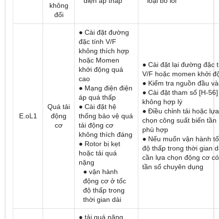
điện áp thấp
loại bỏ lỗi
không
đổi
● Cài đặt đường
đặc tính V/F
không thích hợp
hoặc Momen
● Cài đặt lại đường đặc 
khởi động quá
V/F hoặc momen khởi đ
cao
● Kiểm tra nguồn đầu v
● Mạng điện điện
● Cài đặt tham số [H-56]
áp quá thấp
không hợp lý
Quá tải
● Cài đặt hệ
● Điều chỉnh tải hoặc lựa
E.oL1
động
thống bảo vệ quá
chọn công suất biến tần
cơ
tải động cơ
phù hợp
không thích đáng
● Nếu muốn vận hành tố
● Rotor bị kẹt
độ thấp trong thời gian d
hoặc tải quá
cần lựa chọn động cơ có
nặng
tần số chuyên dụng
● vận hành
động cơ ở tốc
độ thấp trong
thời gian dài
● tải quá nặng