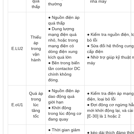
quá
nhà máy
thường
thấp
● Nguồn điện áp
quá thấp
● Dung lượng
mạng điện quá
● Kiểm tra nguồn điện, l
Thiếu
nhỏ, hoặc trong
bỏ lỗi
áp
mạng điện có
● Sửa đổi hệ thống cung
E.LU2
trong
dòng điện xung
cấp điện
vận
kích quá lớn
● Nhờ trợ giúp kỹ thuật 
hành
● Bên trong biến
máy
tần contactor DC
chính không
đóng.
● Nguồn điện áp
Quá áp
● Kiểm tra điện áp mạng
dao động quá
trong
điện, loại bỏ lỗi
giới hạn
E.oU1
lúc
● Đợi động cơ ngừng hẳ
● Khởi động
tăng
mới khởi động lại, và cài
trong lúc động cơ
tốc
[E-30] là 1 hoặc 2
đang quay
● Thời gian giảm
● kéo dài thích đáng thời