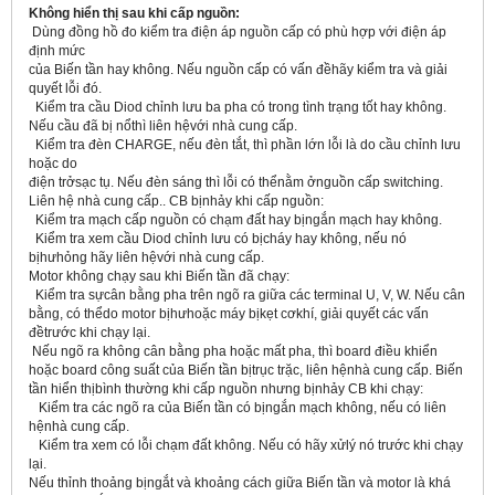
Không hiển thị sau khi cấp nguồn:
Dùng đồng hồ đo kiểm tra điện áp nguồn cấp có phù hợp với điện áp
định mức
của Biến tần hay không. Nếu nguồn cấp có vấn đềhãy kiểm tra và giải
quyết lỗi đó.
Kiểm tra cầu Diod chỉnh lưu ba pha có trong tình trạng tốt hay không.
Nếu cầu đã bị nổthì liên hệvới nhà cung cấp.
Kiểm tra đèn CHARGE, nếu đèn tắt, thì phần lớn lỗi là do cầu chỉnh lưu
hoặc do
điện trởsạc tụ. Nếu đèn sáng thì lỗi có thểnằm ởnguồn cấp switching.
Liên hệ nhà cung cấp.. CB bịnhảy khi cấp nguồn:
Kiểm tra mạch cấp nguồn có chạm đất hay bịngắn mạch hay không.
Kiểm tra xem cầu Diod chỉnh lưu có bịcháy hay không, nếu nó
bịhưhỏng hãy liên hệvới nhà cung cấp.
Motor không chạy sau khi Biến tần đã chạy:
Kiểm tra sựcân bằng pha trên ngõ ra giữa các terminal U, V, W. Nếu cân
bằng, có thểdo motor bịhưhoặc máy bịkẹt cơkhí, giải quyết các vấn
đềtrước khi chạy lại.
Nếu ngõ ra không cân bằng pha hoặc mất pha, thì board điều khiển
hoặc board công suất của Biến tần bịtrục trặc, liên hệnhà cung cấp. Biến
tần hiển thịbình thường khi cấp nguồn nhưng bịnhảy CB khi chạy:
Kiểm tra các ngõ ra của Biến tần có bịngắn mạch không, nếu có liên
hệnhà cung cấp.
Kiểm tra xem có lỗi chạm đất không. Nếu có hãy xửlý nó trước khi chạy
lại.
Nếu thỉnh thoảng bịngắt và khoảng cách giữa Biến tần và motor là khá