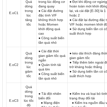
Quá
trong lúc động cơ
● Đợi khi động cơ ngừng
dòng
đang quay
hoàn toàn mới khởi độn
trong
● Cài đặt đường
lại, và cài đặt [E-30] là 1
E.oC1
lúc
đặc tính V/F
hoặc 2
tăng
không thích hợp
● Cài đặt lại đường đặc 
tốc
hoặc Momen
V/F hoặc momen khởi đ
khởi động quá
● Sử dụng biến tần có c
cao
suất thích hợp
● Công suất biến
tần quá nhỏ
● Cài đặt thời
Quá
● kéo dài thích đáng thời
gian giảm tốc quá
dòng
gian giảm tốc
ngắn
trong
● Tiếp thêm bên ngoài đ
E.oC2
● Quán tính tải
lúc
trở kháng hoặc thắng
quá lớn
giảm
● Sử dụng biến tần có c
● Công suất biến
tốc
suất thích hợp
tần quá nhỏ
Quá
dòng
● Tải đột nhiên
● Kiểm tra và loại bỏ tìn
trong
biến đổi
trạng thay đổi tải
E.oC3
lúc tốc
● Mạng điện
● Kiểm tra nguồn đầu 
độ