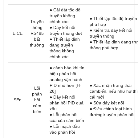
● Cài đặt tốc độ
truyền không
● Thiết lập tốc độ truyền
Truyền
chính xác
phù hợp
thông
● Dây kết nối
● Kiểm tra dây kết nối
E.CE
RS485
truyền thông đứt
truyền thông
bất
● Thiết lập định
● Thiết lập định dạng tr
thường
dạng truyền
thông phù hợp
thông không
chính xác
● cảnh báo khi tín
hiệu phản hồi
analog vận hành
PID nhỏ hơn [H-
● Xác nhận trạng thái
Lỗi
28]
cảmbiến, nếu như hư thì
phản
● Dây kết nối
cái mới
SEn
hồi
phản hồi PID quá
● Sửa dây kết nối
cảm
xấu
● Điều chỉnh loại hình
biến
● Lỗi phản hồi
đườngtr uyền phản hồi
của của cảm biến
● Lỗi mạch đầu
vào phản hồi