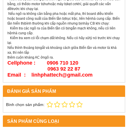
bằng, có thểdo motor bịhưhoặc máy bịkẹt cơkhí, giải quyết các vấn
đềtrước khi chạy lại.
Nếu ngõ ra không cân bằng pha hoặc mất pha, thì board điều khiển
hoặc board công suất của Biến tần bịtrục trặc, liên hệnhà cung cấp. Biến
tần hiển thịbình thường khi cấp nguồn nhưng bịnhảy CB khi chạy:
Kiểm tra các ngõ ra của Biến tần có bịngắn mạch không, nếu có liên
hệnhà cung cấp.
Kiểm tra xem có lỗi chạm đất không. Nếu có hãy xửlý nó trước khi chạy
lại.
Nếu thỉnh thoảng bịngắt và khoảng cách giữa Biến tần và motor là khá
xa, thì nên lắp
thêm cuộn kháng AC ởngõ ra.
Cellphone : 0906 710 120
0963 92 22 87
Email : linhphattech@gmail.com
ĐÁNH GIÁ SẢN PHẨM
Bình chọn sản phẩm:
SẢN PHẨM CÙNG LOẠI