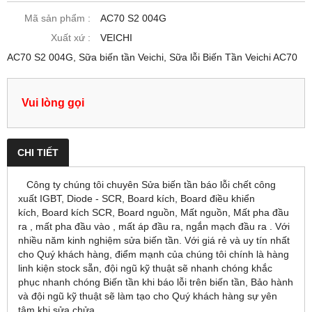
Mã sản phẩm :
AC70 S2 004G
Xuất xứ :
VEICHI
AC70 S2 004G, Sữa biến tần Veichi, Sữa lỗi Biến Tần Veichi AC70
Vui lòng gọi
CHI TIẾT
Công ty chúng tôi chuyên Sửa biến tần báo lỗi chết công
xuất IGBT, Diode - SCR, Board kích, Board điều khiển
kích, Board kích SCR, Board nguồn, Mất nguồn, Mất pha đầu
ra , mất pha đầu vào , mất áp đầu ra, ngắn mạch đầu ra . Với
nhiều năm kinh nghiệm sửa biến tần. Với giá rẻ và uy tín nhất
cho Quý khách hàng, điểm mạnh của chúng tôi chính là hàng
linh kiện stock sẵn, đội ngũ kỹ thuật sẽ nhanh chóng khắc
phục nhanh chóng Biến tần khi báo lỗi trên biến tần, Bảo hành
và đội ngũ kỹ thuật sẽ làm tạo cho Quý khách hàng sự yên
tâm khi sửa chửa.