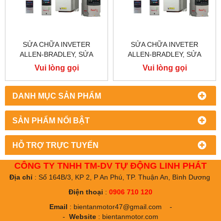
SỬA CHỮA INVETER
SỬA CHỮA INVETER
ALLEN-BRADLEY, SỬA
ALLEN-BRADLEY, SỬA
CHỮA ALLEN-BRADLEY
CHỮA ALLEN-BRADLEY
Vui lòng gọi
Vui lòng gọi
POWER FLEX 755
POWER FLEX 753
DANH MỤC SẢN PHẨM
SẢN PHẨM NỔI BẬT
HỖ TRỢ TRỰC TUYẾN
CÔNG TY TNHH TM-DV TỰ ĐỘNG LINH PHÁT
Địa chỉ
: Số 164B/3, KP 2, P An Phú, TP. Thuận An, Bình Dương
Điện thoại
:
0906 710 120
Email
:
bientanmotor47@gmail.com
-
-
Website
:
bientanmotor.com