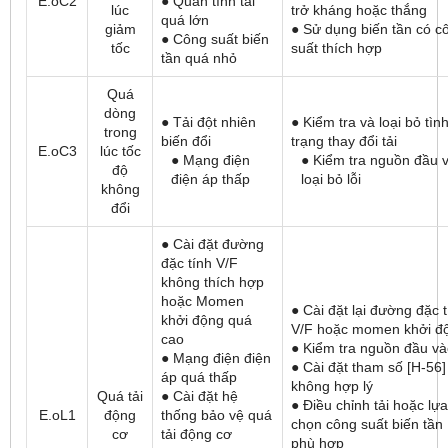
E.oC2
● Quán tính tải
lúc
trở kháng hoặc thắng
quá lớn
giảm
● Sử dụng biến tần có c
● Công suất biến
tốc
suất thích hợp
tần quá nhỏ
Quá
dòng
● Tải đột nhiên
● Kiểm tra và loại bỏ tìn
trong
biến đổi
trạng thay đổi tải
E.oC3
lúc tốc
● Mạng điện
● Kiểm tra nguồn đầu 
độ
điện áp thấp
loại bỏ lỗi
không
đổi
● Cài đặt đường
đặc tính V/F
không thích hợp
hoặc Momen
● Cài đặt lại đường đặc 
khởi động quá
V/F hoặc momen khởi đ
cao
● Kiểm tra nguồn đầu v
● Mạng điện điện
● Cài đặt tham số [H-56]
áp quá thấp
không hợp lý
Quá tải
● Cài đặt hệ
● Điều chỉnh tải hoặc lựa
E.oL1
động
thống bảo vệ quá
chọn công suất biến tần
cơ
tải động cơ
phù hợp