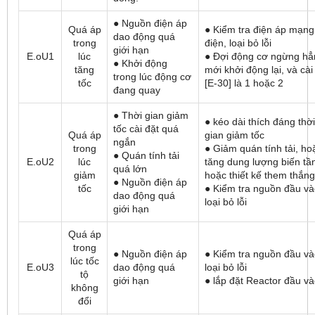
● Nguồn điện áp
Quá áp
● Kiểm tra điện áp mạng
dao động quá
trong
điện, loại bỏ lỗi
giới hạn
E.oU1
lúc
● Đợi động cơ ngừng hẳ
● Khởi động
tăng
mới khởi động lại, và cài
trong lúc động cơ
tốc
[E-30] là 1 hoặc 2
đang quay
● Thời gian giảm
● kéo dài thích đáng thời
tốc cài đặt quá
Quá áp
gian giảm tốc
ngắn
trong
● Giảm quán tính tải, ho
● Quán tính tải
E.oU2
lúc
tăng dung lượng biến tầ
quá lớn
giảm
hoặc thiết kế them thắng
● Nguồn điện áp
tốc
● Kiểm tra nguồn đầu và
dao động quá
loại bỏ lỗi
giới hạn
Quá áp
trong
● Nguồn điện áp
● Kiểm tra nguồn đầu và
lúc tốc
E.oU3
dao động quá
loại bỏ lỗi
tộ
giới hạn
● lắp đặt Reactor đầu v
không
đổi