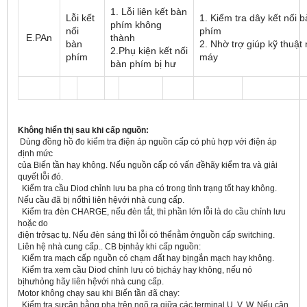
1. Lỗi liên kết bàn
Lỗi kết
1. Kiểm tra dây kết nối 
phím không
nối
phím
E.PAn
thành
bàn
2. Nhờ trợ giúp kỹ thuật
2.Phụ kiện kết nối
phím
máy
bàn phím bị hư
Không hiển thị sau khi cấp nguồn:
Dùng đồng hồ đo kiểm tra điện áp nguồn cấp có phù hợp với điện áp
định mức
của Biến tần hay không. Nếu nguồn cấp có vấn đềhãy kiểm tra và giải
quyết lỗi đó.
Kiểm tra cầu Diod chỉnh lưu ba pha có trong tình trạng tốt hay không.
Nếu cầu đã bị nổthì liên hệvới nhà cung cấp.
Kiểm tra đèn CHARGE, nếu đèn tắt, thì phần lớn lỗi là do cầu chỉnh lưu
hoặc do
điện trởsạc tụ. Nếu đèn sáng thì lỗi có thểnằm ởnguồn cấp switching.
Liên hệ nhà cung cấp.. CB bịnhảy khi cấp nguồn:
Kiểm tra mạch cấp nguồn có chạm đất hay bịngắn mạch hay không.
Kiểm tra xem cầu Diod chỉnh lưu có bịcháy hay không, nếu nó
bịhưhỏng hãy liên hệvới nhà cung cấp.
Motor không chạy sau khi Biến tần đã chạy:
Kiểm tra sựcân bằng pha trên ngõ ra giữa các terminal U, V, W. Nếu cân