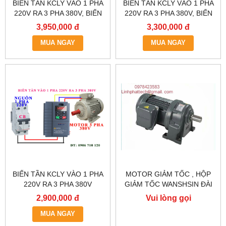
BIẾN TẦN KCLY VÀO 1 PHA
BIẾN TẦN KCLY VÀO 1 PHA
220V RA 3 PHA 380V, BIẾN
220V RA 3 PHA 380V, BIẾN
TẦN KCLY KOC600-
TẦN KCLY KOC600-
3,950,000 đ
3,300,000 đ
2R2GT3-B
1R5GT3-B
MUA NGAY
MUA NGAY
BIẾN TẦN KCLY VÀO 1 PHA
MOTOR GIẢM TỐC , HỘP
220V RA 3 PHA 380V
GIẢM TỐC WANSHSIN ĐÀI
0.75KW, BIẾN TẦN KCLY
LOAN GH40-2200-3S /
2,900,000 đ
Vui lòng gọi
KOC600-R75GT3-B
2.2KW 2200W 3HP
MUA NGAY