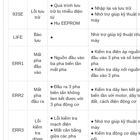
● Quá trình lưu
● Nhập lại và lưu trữ
Lỗi lưu
trữ bị nhiễu điện
93SE
● Nhờ trợ giúp kỹ thuật 
trữ
từ
máy
● Hư EEPROM
Bảo
Nhờ trợ giúp kỹ thuật nh
LIFE
●
lưu
máy
● Kiểm tra điện áp nguồ
Mất
● Nguồn đầu vào
đầu vào 3 pha và số lượ
pha
ERR1
ba pha biến tần
pha
đầu
mất pha
● Kiểm tra dây nối nguồ
vào
đầu vào 3 pha
● Đầu ra 3 pha
Mất
● Kiểm tra dây lien kết g
biên tấn không
ERR2
pha
biến tần với motor, dây t
lien kết được với
đầu ra
đất, cách điện động cơ
3 pha động cơ
● Lỗi kiểm tra
Lỗi
● Nhờ trợ giúp kỹ thuật 
mạch điện
kiểm
máy
ERR3
● Mất cân bằng
tra
● Kiểm tra động cơ dây 
giữa các pha
dòng
nối