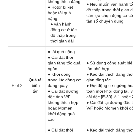
không thích đáng
● Nếu muốn vận hành tố
● Rotor bị kẹt
độ thấp trong thời gian d
hoặc tải quá
cần lựa chọn động cơ có
nặng
tần số chuyên dụng
● vận hành
động cơ ở tốc
độ thấp trong
thời gian dài
● tải quá nặng
● Cài đặt thời
gian tăng tốc quá
● Sử dụng công suất biế
ngắn
tần phù hợp
● Khởi động
● Kéo dài thích đáng thờ
Quá tải
trong lúc động cơ
gian tăng tốc
E.oL2
biến
đang quay
● Đợi động cơ ngừng ho
tần
● Cài đặt đường
toàn mới khởi động lại, 
đặc tính V/F
cài đặc [E-30] là 1 hoặc 
không thích hợp
● Cài đặt lại đường đặc 
hoặc Momen
V/F hoặc Momen khởi đ
khởi động quá
cao
● Cài đặt thời
● Kéo dài thích đáng thờ