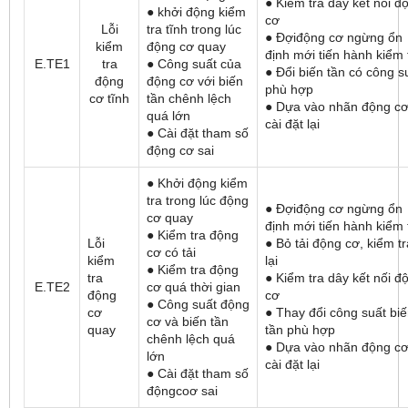
● Kiểm tra dây kết nối đ
● khởi động kiểm
cơ
Lỗi
tra tĩnh trong lúc
● Đợiđộng cơ ngừng ổn
kiểm
động cơ quay
định mới tiến hành kiểm 
E.TE1
tra
● Công suất của
● Đổi biến tần có công s
động
động cơ với biến
phù hợp
cơ tĩnh
tần chênh lệch
● Dựa vào nhãn động c
quá lớn
cài đặt lại
● Cài đặt tham số
động cơ sai
● Khởi động kiểm
tra trong lúc động
● Đợiđộng cơ ngừng ổn
cơ quay
định mới tiến hành kiểm 
● Kiểm tra động
Lỗi
● Bỏ tải động cơ, kiểm tr
cơ có tải
kiểm
lại
● Kiểm tra động
tra
● Kiểm tra dây kết nối đ
E.TE2
cơ quá thời gian
động
cơ
● Công suất động
cơ
● Thay đổi công suất bi
cơ và biến tần
quay
tần phù hợp
chênh lệch quá
● Dựa vào nhãn động c
lớn
cài đặt lại
● Cài đặt tham số
độngcoơ sai