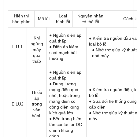
Hiển thị
Loại
Nguyên nhân
Mã lỗi
Cách k
bàn phím
hình lỗi
có thể lỗi
● Nguồn điện áp
Khi
● Kiểm tra nguồn đầu và
quá thấp
ngừng
loại bỏ lỗi
L.U.1
● Điện áp kiểm
máy
● Nhờ trợ giúp kỹ thuật
soát mạch bất
quá
nhà máy
thường
thấp
● Nguồn điện áp
quá thấp
● Dung lượng
mạng điện quá
● Kiểm tra nguồn điện, l
Thiếu
nhỏ, hoặc trong
bỏ lỗi
áp
mạng điện có
● Sửa đổi hệ thống cung
E.LU2
trong
dòng điện xung
cấp điện
vận
kích quá lớn
● Nhờ trợ giúp kỹ thuật 
hành
● Bên trong biến
máy
tần contactor DC
chính không
đóng.