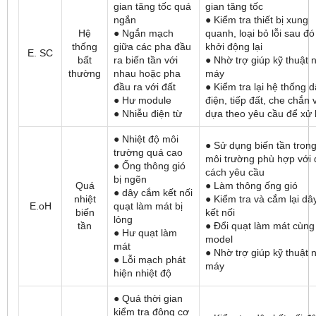
gian tăng tốc quá
gian tăng tốc
ngắn
● Kiểm tra thiết bị xung
Hệ
● Ngắn mạch
quanh, loại bỏ lỗi sau đó
thống
giữa các pha đầu
khởi động lại
E. SC
bất
ra biến tần với
● Nhờ trợ giúp kỹ thuật 
thường
nhau hoặc pha
máy
đầu ra với đất
● Kiểm tra lại hệ thống 
● Hư module
điện, tiếp đất, che chắn 
● Nhiễu điện từ
dựa theo yêu cầu để xử 
● Nhiệt độ môi
● Sử dụng biến tần tron
trường quá cao
môi trường phù hợp với 
● Ống thông gió
cách yêu cầu
bị ngẽn
Quá
● Làm thông ống gió
● dây cắm kết nối
nhiệt
● Kiểm tra và cắm lại dâ
E.oH
quạt làm mát bị
biến
kết nối
lỏng
tần
● Đổi quạt làm mát cùng
● Hư quạt làm
model
mát
● Nhờ trợ giúp kỹ thuật 
● Lỗi mạch phát
máy
hiện nhiệt độ
● Quá thời gian
kiểm tra động cơ