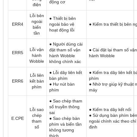
động cơ
điện
Lỗi bên
● Thiết bị bên
ngoài
ERR4
ngoài bảo vệ
● Kiểm tra thiết bị bên n
biến
hoạt động lỗi
tần
● Người dùng cài
Lỗi vận
đặt tham số vận
● Cài đặt lại tham số vận
ERR5
hành
hành Wobble
hành Wobble
Wobble
không chính xác
● Lỗi dây liên kết
● Kiểm tra dây liên kết b
Lỗi liên
bàn phím
phím
ERR6
kết bàn
● Hư nút bàn
● Nhờ trợ giúp kỹ thuật 
phím
phím
máy
● Sao chép tham
số truyền thông
Lỗi sao
● Kiểm tra dây kết nối
sai
chép
● Sử dụng bàn phím bê
E.CPE
● Sao chép bàn
tham
ngoài chính xác theo chỉ
phím và biến tần
số
định
không tương
thích