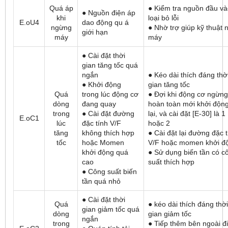
Quá áp
● Kiểm tra nguồn đầu và
● Nguồn điện áp
khi
loại bỏ lỗi
E.oU4
dao động qu á
ngừng
● Nhờ trợ giúp kỹ thuật 
giới hạn
máy
máy
● Cài đặt thời
gian tăng tốc quá
ngắn
● Kéo dài thích đáng thờ
● Khởi động
gian tăng tốc
Quá
trong lúc động cơ
● Đợi khi động cơ ngừng
dòng
đang quay
hoàn toàn mới khởi độn
trong
● Cài đặt đường
lại, và cài đặt [E-30] là 1
E.oC1
lúc
đặc tính V/F
hoặc 2
tăng
không thích hợp
● Cài đặt lại đường đặc 
tốc
hoặc Momen
V/F hoặc momen khởi đ
khởi động quá
● Sử dụng biến tần có c
cao
suất thích hợp
● Công suất biến
tần quá nhỏ
● Cài đặt thời
Quá
● kéo dài thích đáng thời
gian giảm tốc quá
dòng
gian giảm tốc
ngắn
trong
● Tiếp thêm bên ngoài đ