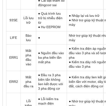
● Cài đặt tham số
độngcoơ sai
● Quá trình lưu
● Nhập lại và lưu trữ
Lỗi lưu
trữ bị nhiễu điện
93SE
● Nhờ trợ giúp kỹ thuật 
trữ
từ
máy
● Hư EEPROM
Bảo
Nhờ trợ giúp kỹ thuật nh
LIFE
●
lưu
máy
● Kiểm tra điện áp nguồ
Mất
● Nguồn đầu vào
đầu vào 3 pha và số lượ
pha
ERR1
ba pha biến tần
pha
đầu
mất pha
● Kiểm tra dây nối nguồ
vào
đầu vào 3 pha
● Đầu ra 3 pha
Mất
● Kiểm tra dây lien kết g
biên tấn không
ERR2
pha
biến tần với motor, dây t
lien kết được với
đầu ra
đất, cách điện động cơ
3 pha động cơ
● Lỗi kiểm tra
Lỗi
● Nhờ trợ giúp kỹ thuật 
mạch điện
kiểm
máy