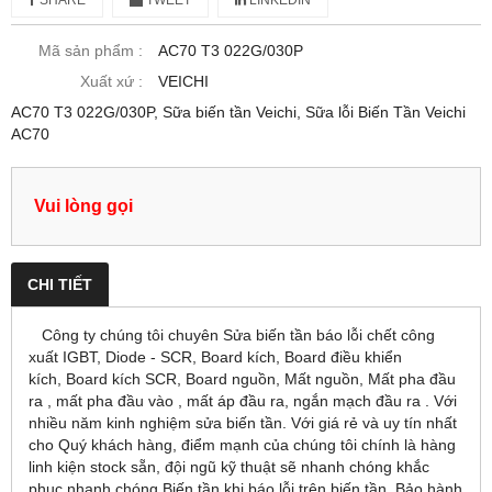
SHARE
TWEET
LINKEDIN
Mã sản phẩm :
AC70 T3 022G/030P
Xuất xứ :
VEICHI
AC70 T3 022G/030P, Sữa biến tần Veichi, Sữa lỗi Biến Tần Veichi
AC70
Vui lòng gọi
CHI TIẾT
Công ty chúng tôi chuyên Sửa biến tần báo lỗi chết công
xuất IGBT, Diode - SCR, Board kích, Board điều khiển
kích, Board kích SCR, Board nguồn, Mất nguồn, Mất pha đầu
ra , mất pha đầu vào , mất áp đầu ra, ngắn mạch đầu ra . Với
nhiều năm kinh nghiệm sửa biến tần. Với giá rẻ và uy tín nhất
cho Quý khách hàng, điểm mạnh của chúng tôi chính là hàng
linh kiện stock sẵn, đội ngũ kỹ thuật sẽ nhanh chóng khắc
phục nhanh chóng Biến tần khi báo lỗi trên biến tần, Bảo hành