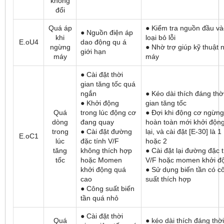
không
đổi
Quá áp
● Kiểm tra nguồn đầu và
● Nguồn điện áp
khi
loại bỏ lỗi
E.oU4
dao động qu á
ngừng
● Nhờ trợ giúp kỹ thuật 
giới hạn
máy
máy
● Cài đặt thời
gian tăng tốc quá
ngắn
● Kéo dài thích đáng thờ
● Khởi động
gian tăng tốc
Quá
trong lúc động cơ
● Đợi khi động cơ ngừng
dòng
đang quay
hoàn toàn mới khởi độn
trong
● Cài đặt đường
lại, và cài đặt [E-30] là 1
E.oC1
lúc
đặc tính V/F
hoặc 2
tăng
không thích hợp
● Cài đặt lại đường đặc 
tốc
hoặc Momen
V/F hoặc momen khởi đ
khởi động quá
● Sử dụng biến tần có c
cao
suất thích hợp
● Công suất biến
tần quá nhỏ
● Cài đặt thời
Quá
● kéo dài thích đáng thời