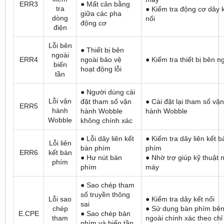
ERR3
● Mất cân bằng
tra
● Kiểm tra động cơ dây 
giữa các pha
dòng
nối
động cơ
điện
Lỗi bên
● Thiết bị bên
ngoài
ERR4
ngoài bảo vệ
● Kiểm tra thiết bị bên n
biến
hoạt động lỗi
tần
● Người dùng cài
Lỗi vận
đặt tham số vận
● Cài đặt lại tham số vận
ERR5
hành
hành Wobble
hành Wobble
Wobble
không chính xác
● Lỗi dây liên kết
● Kiểm tra dây liên kết b
Lỗi liên
bàn phím
phím
ERR6
kết bàn
● Hư nút bàn
● Nhờ trợ giúp kỹ thuật 
phím
phím
máy
● Sao chép tham
số truyền thông
Lỗi sao
● Kiểm tra dây kết nối
sai
chép
● Sử dụng bàn phím bê
E.CPE
● Sao chép bàn
tham
ngoài chính xác theo chỉ
phím và biến tần