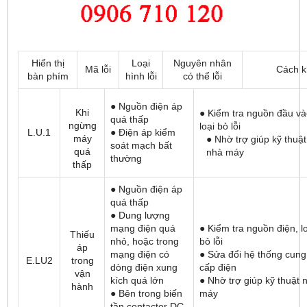
Hiển thị
Loại
Nguyên nhân
Mã lỗi
Cách k
bàn phím
hình lỗi
có thể lỗi
● Nguồn điện áp
Khi
● Kiểm tra nguồn đầu và
quá thấp
ngừng
loại bỏ lỗi
L.U.1
● Điện áp kiểm
máy
● Nhờ trợ giúp kỹ thuật
soát mạch bất
quá
nhà máy
thường
thấp
● Nguồn điện áp
quá thấp
● Dung lượng
mạng điện quá
● Kiểm tra nguồn điện, l
Thiếu
nhỏ, hoặc trong
bỏ lỗi
áp
mạng điện có
● Sửa đổi hệ thống cung
E.LU2
trong
dòng điện xung
cấp điện
vận
kích quá lớn
● Nhờ trợ giúp kỹ thuật 
hành
● Bên trong biến
máy
tần contactor DC