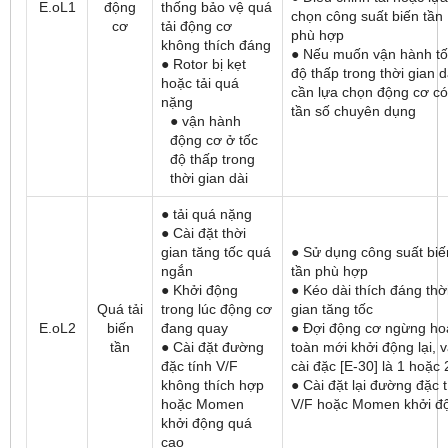
E.oL1
động
thống bảo vệ quá
chọn công suất biến tần
cơ
tải động cơ
phù hợp
không thích đáng
● Nếu muốn vận hành tố
● Rotor bị kẹt
độ thấp trong thời gian d
hoặc tải quá
cần lựa chọn động cơ có
nặng
tần số chuyên dụng
● vận hành
động cơ ở tốc
độ thấp trong
thời gian dài
● tải quá nặng
● Cài đặt thời
gian tăng tốc quá
● Sử dụng công suất biế
ngắn
tần phù hợp
● Khởi động
● Kéo dài thích đáng thờ
Quá tải
trong lúc động cơ
gian tăng tốc
E.oL2
biến
đang quay
● Đợi động cơ ngừng ho
tần
● Cài đặt đường
toàn mới khởi động lại, 
đặc tính V/F
cài đặc [E-30] là 1 hoặc 
không thích hợp
● Cài đặt lại đường đặc 
hoặc Momen
V/F hoặc Momen khởi đ
khởi động quá
cao