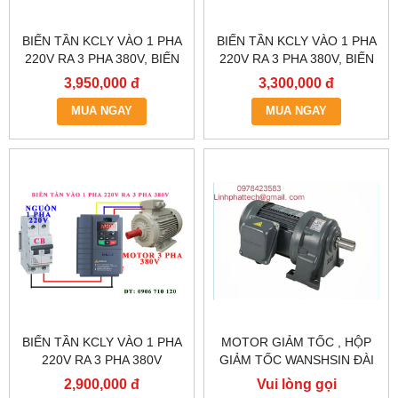
BIẾN TẦN KCLY VÀO 1 PHA
BIẾN TẦN KCLY VÀO 1 PHA
220V RA 3 PHA 380V, BIẾN
220V RA 3 PHA 380V, BIẾN
TẦN KCLY KOC600-
TẦN KCLY KOC600-
3,950,000 đ
3,300,000 đ
2R2GT3-B
1R5GT3-B
MUA NGAY
MUA NGAY
BIẾN TẦN KCLY VÀO 1 PHA
MOTOR GIẢM TỐC , HỘP
220V RA 3 PHA 380V
GIẢM TỐC WANSHSIN ĐÀI
0.75KW, BIẾN TẦN KCLY
LOAN GH40-2200-3S /
2,900,000 đ
Vui lòng gọi
KOC600-R75GT3-B
2.2KW 2200W 3HP