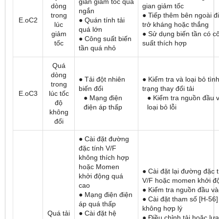
gian giảm tốc quá
dòng
gian giảm tốc
ngắn
trong
● Tiếp thêm bên ngoài đ
E.oC2
● Quán tính tải
lúc
trở kháng hoặc thắng
quá lớn
giảm
● Sử dụng biến tần có c
● Công suất biến
tốc
suất thích hợp
tần quá nhỏ
Quá
dòng
● Tải đột nhiên
● Kiểm tra và loại bỏ tìn
trong
biến đổi
trạng thay đổi tải
E.oC3
lúc tốc
● Mạng điện
● Kiểm tra nguồn đầu 
độ
điện áp thấp
loại bỏ lỗi
không
đổi
● Cài đặt đường
đặc tính V/F
không thích hợp
hoặc Momen
● Cài đặt lại đường đặc 
khởi động quá
V/F hoặc momen khởi đ
cao
● Kiểm tra nguồn đầu v
● Mạng điện điện
● Cài đặt tham số [H-56]
áp quá thấp
không hợp lý
Quá tải
● Cài đặt hệ
● Điều chỉnh tải hoặc lựa