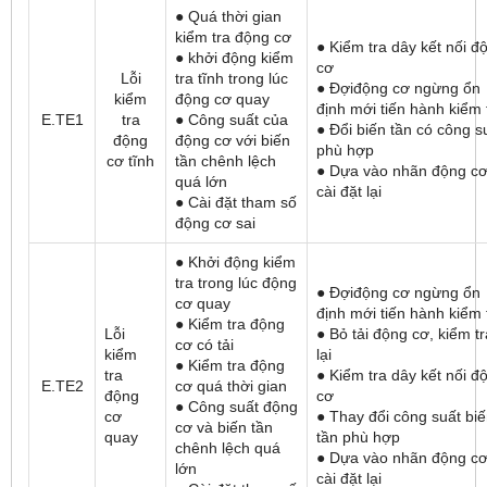
● Quá thời gian
kiểm tra động cơ
● Kiểm tra dây kết nối đ
● khởi động kiểm
cơ
Lỗi
tra tĩnh trong lúc
● Đợiđộng cơ ngừng ổn
kiểm
động cơ quay
định mới tiến hành kiểm 
E.TE1
tra
● Công suất của
● Đổi biến tần có công s
động
động cơ với biến
phù hợp
cơ tĩnh
tần chênh lệch
● Dựa vào nhãn động c
quá lớn
cài đặt lại
● Cài đặt tham số
động cơ sai
● Khởi động kiểm
tra trong lúc động
● Đợiđộng cơ ngừng ổn
cơ quay
định mới tiến hành kiểm 
● Kiểm tra động
Lỗi
● Bỏ tải động cơ, kiểm tr
cơ có tải
kiểm
lại
● Kiểm tra động
tra
● Kiểm tra dây kết nối đ
E.TE2
cơ quá thời gian
động
cơ
● Công suất động
cơ
● Thay đổi công suất bi
cơ và biến tần
quay
tần phù hợp
chênh lệch quá
● Dựa vào nhãn động c
lớn
cài đặt lại