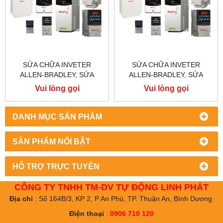
SỬA CHỮA INVETER
SỬA CHỮA INVETER
ALLEN-BRADLEY, SỬA
ALLEN-BRADLEY, SỬA
CHỮA ALLEN-BRADLEY
CHỮA ALLEN-BRADLEY
Vui lòng gọi
Vui lòng gọi
POWER FLEX 755
POWER FLEX 753
DANH MỤC SẢN PHẨM
SẢN PHẨM NỔI BẬT
HỖ TRỢ TRỰC TUYẾN
CÔNG TY TNHH TM-DV TỰ ĐỘNG LINH PHÁT
Địa chỉ
: Số 164B/3, KP 2, P An Phú, TP. Thuận An, Bình Dương
Điện thoại
:
0906 710 120