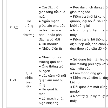
● Cài đặt thời
● Kéo dài thích đáng thờ
gian tăng tốc quá
gian tăng tốc
ngắn
● Kiểm tra thiết bị xung
Hệ
● Ngắn mạch
quanh, loại bỏ lỗi sau đó
thống
giữa các pha đầu
khởi động lại
E. SC
bất
ra biến tần với
● Nhờ trợ giúp kỹ thuật 
thường
nhau hoặc pha
máy
đầu ra với đất
● Kiểm tra lại hệ thống 
● Hư module
điện, tiếp đất, che chắn 
● Nhiễu điện từ
dựa theo yêu cầu để xử 
● Nhiệt độ môi
● Sử dụng biến tần tron
trường quá cao
môi trường phù hợp với 
● Ống thông gió
cách yêu cầu
bị ngẽn
Quá
● Làm thông ống gió
● dây cắm kết nối
nhiệt
● Kiểm tra và cắm lại dâ
E.oH
quạt làm mát bị
biến
kết nối
lỏng
tần
● Đổi quạt làm mát cùng
● Hư quạt làm
model
mát
● Nhờ trợ giúp kỹ thuật 
● Lỗi mạch phát
máy
hiện nhiệt độ