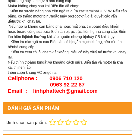
bịhưhỏng hãy liên hệvới nhà cung cấp.
Motor không chạy sau khi Biến tần đã chạy:
Kiểm tra sựcân bằng pha trên ngõ ra giữa các terminal U, V, W. Nếu cân
bằng, có thểdo motor bịhưhoặc máy bịkẹt cơkhí, giải quyết các vấn
đềtrước khi chạy lại.
Nếu ngõ ra không cân bằng pha hoặc mất pha, thì board điều khiển
hoặc board công suất của Biến tần bịtrục trặc, liên hệnhà cung cấp. Biến
tần hiển thịbình thường khi cấp nguồn nhưng bịnhảy CB khi chạy:
Kiểm tra các ngõ ra của Biến tần có bịngắn mạch không, nếu có liên
hệnhà cung cấp.
Kiểm tra xem có lỗi chạm đất không. Nếu có hãy xửlý nó trước khi chạy
lại.
Nếu thỉnh thoảng bịngắt và khoảng cách giữa Biến tần và motor là khá
xa, thì nên lắp
thêm cuộn kháng AC ởngõ ra.
Cellphone : 0906 710 120
0963 92 22 87
Email : linhphattech@gmail.com
ĐÁNH GIÁ SẢN PHẨM
Bình chọn sản phẩm: