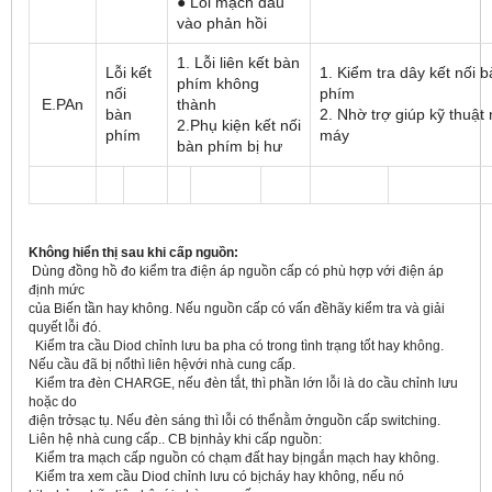
● Lỗi mạch đầu
vào phản hồi
1. Lỗi liên kết bàn
Lỗi kết
1. Kiểm tra dây kết nối 
phím không
nối
phím
E.PAn
thành
bàn
2. Nhờ trợ giúp kỹ thuật
2.Phụ kiện kết nối
phím
máy
bàn phím bị hư
Không hiển thị sau khi cấp nguồn:
Dùng đồng hồ đo kiểm tra điện áp nguồn cấp có phù hợp với điện áp
định mức
của Biến tần hay không. Nếu nguồn cấp có vấn đềhãy kiểm tra và giải
quyết lỗi đó.
Kiểm tra cầu Diod chỉnh lưu ba pha có trong tình trạng tốt hay không.
Nếu cầu đã bị nổthì liên hệvới nhà cung cấp.
Kiểm tra đèn CHARGE, nếu đèn tắt, thì phần lớn lỗi là do cầu chỉnh lưu
hoặc do
điện trởsạc tụ. Nếu đèn sáng thì lỗi có thểnằm ởnguồn cấp switching.
Liên hệ nhà cung cấp.. CB bịnhảy khi cấp nguồn:
Kiểm tra mạch cấp nguồn có chạm đất hay bịngắn mạch hay không.
Kiểm tra xem cầu Diod chỉnh lưu có bịcháy hay không, nếu nó