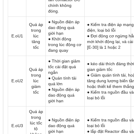
chính không
đóng.
● Nguồn điện áp
Quá áp
● Kiểm tra điện áp mạng
dao động quá
trong
điện, loại bỏ lỗi
giới hạn
E.oU1
lúc
● Đợi động cơ ngừng hẳ
● Khởi động
tăng
mới khởi động lại, và cài
trong lúc động cơ
tốc
[E-30] là 1 hoặc 2
đang quay
● Thời gian giảm
● kéo dài thích đáng thời
tốc cài đặt quá
Quá áp
gian giảm tốc
ngắn
trong
● Giảm quán tính tải, ho
● Quán tính tải
E.oU2
lúc
tăng dung lượng biến tầ
quá lớn
giảm
hoặc thiết kế them thắng
● Nguồn điện áp
tốc
● Kiểm tra nguồn đầu và
dao động quá
loại bỏ lỗi
giới hạn
Quá áp
trong
● Nguồn điện áp
● Kiểm tra nguồn đầu và
lúc tốc
E.oU3
dao động quá
loại bỏ lỗi
tộ
giới hạn
● lắp đặt Reactor đầu v