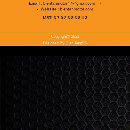
Email
:
bientanmotor47@gmail.com
-
-
Website
:
bientanmotor.com
MST: 3 7 0 2 6 8 6 8 4 3
Copyright© 2021
Designed By
GianHangVN