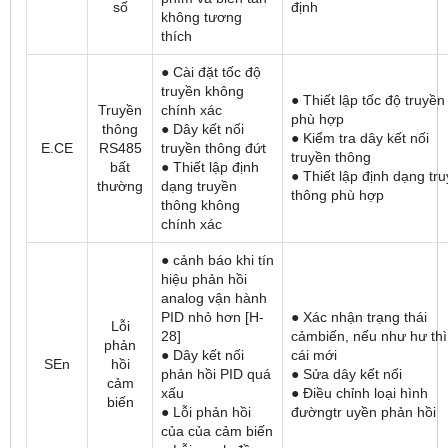
số
định
không tương
thích
● Cài đặt tốc độ
truyền không
● Thiết lập tốc độ truyền
Truyền
chính xác
phù hợp
thông
● Dây kết nối
● Kiểm tra dây kết nối
E.CE
RS485
truyền thông đứt
truyền thông
bất
● Thiết lập định
● Thiết lập định dạng tr
thường
dạng truyền
thông phù hợp
thông không
chính xác
● cảnh báo khi tín
hiệu phản hồi
analog vận hành
PID nhỏ hơn [H-
● Xác nhận trạng thái
Lỗi
28]
cảmbiến, nếu như hư thì
phản
● Dây kết nối
cái mới
SEn
hồi
phản hồi PID quá
● Sửa dây kết nối
cảm
xấu
● Điều chỉnh loại hình
biến
● Lỗi phản hồi
đườngtr uyền phản hồi
của của cảm biến