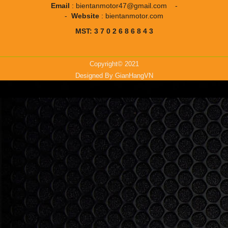
Email
:
bientanmotor47@gmail.com
-
-
Website
:
bientanmotor.com
MST: 3 7 0 2 6 8 6 8 4 3
Copyright© 2021
Designed By
GianHangVN