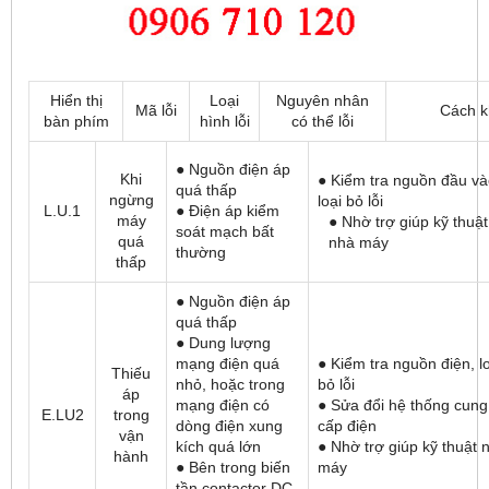
Hiển thị
Loại
Nguyên nhân
Mã lỗi
Cách k
bàn phím
hình lỗi
có thể lỗi
● Nguồn điện áp
Khi
● Kiểm tra nguồn đầu và
quá thấp
ngừng
loại bỏ lỗi
L.U.1
● Điện áp kiểm
máy
● Nhờ trợ giúp kỹ thuật
soát mạch bất
quá
nhà máy
thường
thấp
● Nguồn điện áp
quá thấp
● Dung lượng
mạng điện quá
● Kiểm tra nguồn điện, l
Thiếu
nhỏ, hoặc trong
bỏ lỗi
áp
mạng điện có
● Sửa đổi hệ thống cung
E.LU2
trong
dòng điện xung
cấp điện
vận
kích quá lớn
● Nhờ trợ giúp kỹ thuật 
hành
● Bên trong biến
máy
tần contactor DC