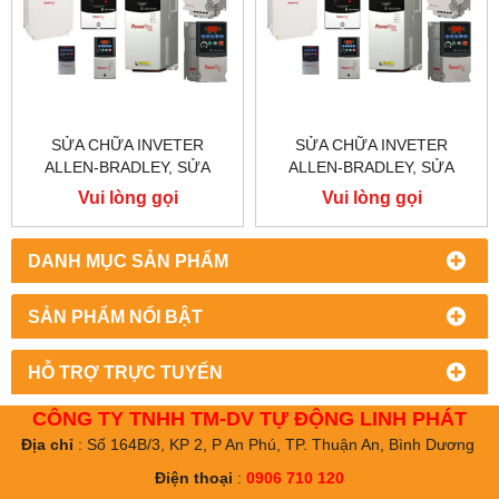
SỬA CHỮA INVETER
SỬA CHỮA INVETER
ALLEN-BRADLEY, SỬA
ALLEN-BRADLEY, SỬA
CHỮA ALLEN-BRADLEY
CHỮA ALLEN-BRADLEY
Vui lòng gọi
Vui lòng gọi
POWER FLEX 755
POWER FLEX 753
DANH MỤC SẢN PHẨM
SẢN PHẨM NỔI BẬT
HỖ TRỢ TRỰC TUYẾN
CÔNG TY TNHH TM-DV TỰ ĐỘNG LINH PHÁT
Địa chỉ
: Số 164B/3, KP 2, P An Phú, TP. Thuận An, Bình Dương
Điện thoại
:
0906 710 120