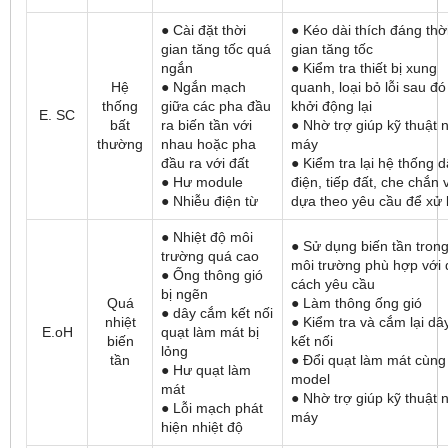
● Cài đặt thời
● Kéo dài thích đáng thờ
gian tăng tốc quá
gian tăng tốc
ngắn
● Kiểm tra thiết bị xung
Hệ
● Ngắn mạch
quanh, loại bỏ lỗi sau đó
thống
giữa các pha đầu
khởi động lại
E. SC
bất
ra biến tần với
● Nhờ trợ giúp kỹ thuật 
thường
nhau hoặc pha
máy
đầu ra với đất
● Kiểm tra lại hệ thống 
● Hư module
điện, tiếp đất, che chắn 
● Nhiễu điện từ
dựa theo yêu cầu để xử 
● Nhiệt độ môi
● Sử dụng biến tần tron
trường quá cao
môi trường phù hợp với 
● Ống thông gió
cách yêu cầu
bị ngẽn
Quá
● Làm thông ống gió
● dây cắm kết nối
nhiệt
● Kiểm tra và cắm lại dâ
E.oH
quạt làm mát bị
biến
kết nối
lỏng
tần
● Đổi quạt làm mát cùng
● Hư quạt làm
model
mát
● Nhờ trợ giúp kỹ thuật 
● Lỗi mạch phát
máy
hiện nhiệt độ