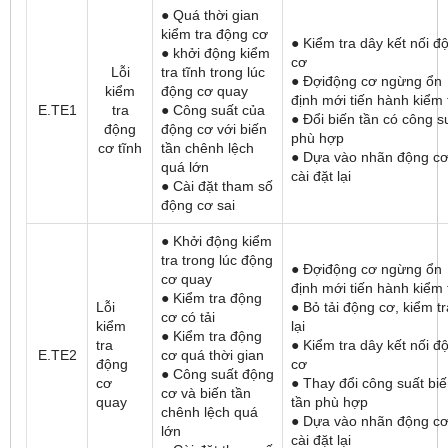
● Quá thời gian
kiểm tra động cơ
● Kiểm tra dây kết nối đ
● khởi động kiểm
cơ
Lỗi
tra tĩnh trong lúc
● Đợiđộng cơ ngừng ổn
kiểm
động cơ quay
định mới tiến hành kiểm 
E.TE1
tra
● Công suất của
● Đổi biến tần có công s
động
động cơ với biến
phù hợp
cơ tĩnh
tần chênh lệch
● Dựa vào nhãn động c
quá lớn
cài đặt lại
● Cài đặt tham số
động cơ sai
● Khởi động kiểm
tra trong lúc động
● Đợiđộng cơ ngừng ổn
cơ quay
định mới tiến hành kiểm 
● Kiểm tra động
Lỗi
● Bỏ tải động cơ, kiểm tr
cơ có tải
kiểm
lại
● Kiểm tra động
tra
● Kiểm tra dây kết nối đ
E.TE2
cơ quá thời gian
động
cơ
● Công suất động
cơ
● Thay đổi công suất bi
cơ và biến tần
quay
tần phù hợp
chênh lệch quá
● Dựa vào nhãn động c
lớn
cài đặt lại