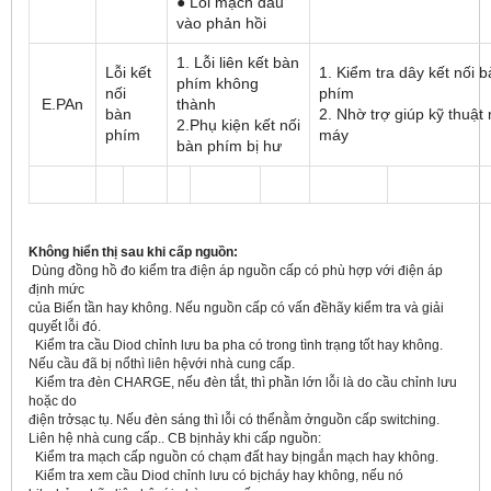
● Lỗi mạch đầu
vào phản hồi
1. Lỗi liên kết bàn
Lỗi kết
1. Kiểm tra dây kết nối 
phím không
nối
phím
E.PAn
thành
bàn
2. Nhờ trợ giúp kỹ thuật
2.Phụ kiện kết nối
phím
máy
bàn phím bị hư
Không hiển thị sau khi cấp nguồn:
Dùng đồng hồ đo kiểm tra điện áp nguồn cấp có phù hợp với điện áp
định mức
của Biến tần hay không. Nếu nguồn cấp có vấn đềhãy kiểm tra và giải
quyết lỗi đó.
Kiểm tra cầu Diod chỉnh lưu ba pha có trong tình trạng tốt hay không.
Nếu cầu đã bị nổthì liên hệvới nhà cung cấp.
Kiểm tra đèn CHARGE, nếu đèn tắt, thì phần lớn lỗi là do cầu chỉnh lưu
hoặc do
điện trởsạc tụ. Nếu đèn sáng thì lỗi có thểnằm ởnguồn cấp switching.
Liên hệ nhà cung cấp.. CB bịnhảy khi cấp nguồn:
Kiểm tra mạch cấp nguồn có chạm đất hay bịngắn mạch hay không.
Kiểm tra xem cầu Diod chỉnh lưu có bịcháy hay không, nếu nó