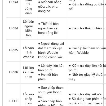
ERR3
● Mất cân bằng
tra
● Kiểm tra động cơ dây 
giữa các pha
dòng
nối
động cơ
điện
Lỗi bên
● Thiết bị bên
ngoài
ERR4
ngoài bảo vệ
● Kiểm tra thiết bị bên n
biến
hoạt động lỗi
tần
● Người dùng cài
Lỗi vận
đặt tham số vận
● Cài đặt lại tham số vận
ERR5
hành
hành Wobble
hành Wobble
Wobble
không chính xác
● Lỗi dây liên kết
● Kiểm tra dây liên kết b
Lỗi liên
bàn phím
phím
ERR6
kết bàn
● Hư nút bàn
● Nhờ trợ giúp kỹ thuật 
phím
phím
máy
● Sao chép tham
số truyền thông
Lỗi sao
● Kiểm tra dây kết nối
sai
chép
● Sử dụng bàn phím bê
E.CPE
● Sao chép bàn
tham
ngoài chính xác theo chỉ
phím và biến tần