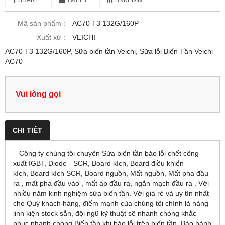
SHARE
TWEET
LINKEDIN
Mã sản phẩm :
AC70 T3 132G/160P
Xuất xứ :
VEICHI
AC70 T3 132G/160P, Sữa biến tần Veichi, Sữa lỗi Biến Tần Veichi
AC70
Vui lòng gọi
CHI TIẾT
Công ty chúng tôi chuyên Sửa biến tần báo lỗi chết công
xuất IGBT, Diode - SCR, Board kích, Board điều khiển
kích, Board kích SCR, Board nguồn, Mất nguồn, Mất pha đầu
ra , mất pha đầu vào , mất áp đầu ra, ngắn mạch đầu ra . Với
nhiều năm kinh nghiệm sửa biến tần. Với giá rẻ và uy tín nhất
cho Quý khách hàng, điểm mạnh của chúng tôi chính là hàng
linh kiện stock sẵn, đội ngũ kỹ thuật sẽ nhanh chóng khắc
phục nhanh chóng Biến tần khi báo lỗi trên biến tần, Bảo hành