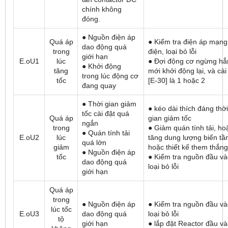
chính không
đóng.
● Nguồn điện áp
Quá áp
● Kiểm tra điện áp mạng
dao động quá
trong
điện, loại bỏ lỗi
giới hạn
E.oU1
lúc
● Đợi động cơ ngừng hẳ
● Khởi động
tăng
mới khởi động lại, và cài
trong lúc động cơ
tốc
[E-30] là 1 hoặc 2
đang quay
● Thời gian giảm
● kéo dài thích đáng thời
tốc cài đặt quá
Quá áp
gian giảm tốc
ngắn
trong
● Giảm quán tính tải, ho
● Quán tính tải
E.oU2
lúc
tăng dung lượng biến tầ
quá lớn
giảm
hoặc thiết kế them thắng
● Nguồn điện áp
tốc
● Kiểm tra nguồn đầu và
dao động quá
loại bỏ lỗi
giới hạn
Quá áp
trong
● Nguồn điện áp
● Kiểm tra nguồn đầu và
lúc tốc
E.oU3
dao động quá
loại bỏ lỗi
tộ
giới hạn
● lắp đặt Reactor đầu v