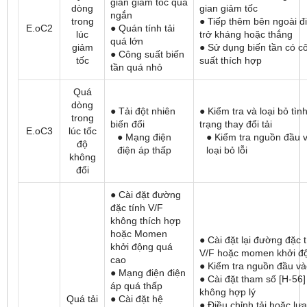
gian giảm tốc quá
dòng
gian giảm tốc
ngắn
trong
● Tiếp thêm bên ngoài đ
E.oC2
● Quán tính tải
lúc
trở kháng hoặc thắng
quá lớn
giảm
● Sử dụng biến tần có c
● Công suất biến
tốc
suất thích hợp
tần quá nhỏ
Quá
dòng
● Tải đột nhiên
● Kiểm tra và loại bỏ tìn
trong
biến đổi
trạng thay đổi tải
E.oC3
lúc tốc
● Mạng điện
● Kiểm tra nguồn đầu 
độ
điện áp thấp
loại bỏ lỗi
không
đổi
● Cài đặt đường
đặc tính V/F
không thích hợp
hoặc Momen
● Cài đặt lại đường đặc 
khởi động quá
V/F hoặc momen khởi đ
cao
● Kiểm tra nguồn đầu v
● Mạng điện điện
● Cài đặt tham số [H-56]
áp quá thấp
không hợp lý
Quá tải
● Cài đặt hệ
● Điều chỉnh tải hoặc lựa