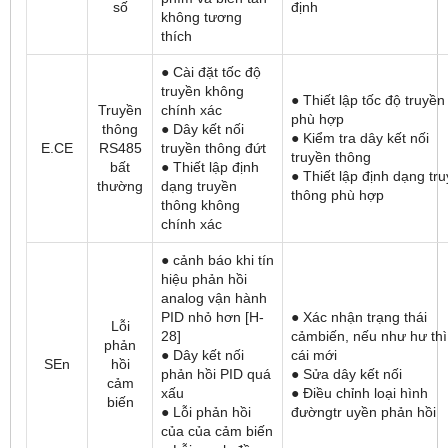
số
định
không tương
thích
● Cài đặt tốc độ
truyền không
● Thiết lập tốc độ truyền
Truyền
chính xác
phù hợp
thông
● Dây kết nối
● Kiểm tra dây kết nối
E.CE
RS485
truyền thông đứt
truyền thông
bất
● Thiết lập định
● Thiết lập định dạng tr
thường
dạng truyền
thông phù hợp
thông không
chính xác
● cảnh báo khi tín
hiệu phản hồi
analog vận hành
PID nhỏ hơn [H-
● Xác nhận trạng thái
Lỗi
28]
cảmbiến, nếu như hư thì
phản
● Dây kết nối
cái mới
SEn
hồi
phản hồi PID quá
● Sửa dây kết nối
cảm
xấu
● Điều chỉnh loại hình
biến
● Lỗi phản hồi
đườngtr uyền phản hồi
của của cảm biến