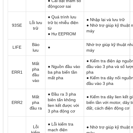
● Cài đặt tham số
độngcoơ sai
● Quá trình lưu
● Nhập lại và lưu trữ
Lỗi lưu
trữ bị nhiễu điện
93SE
● Nhờ trợ giúp kỹ thuật 
trữ
từ
máy
● Hư EEPROM
Bảo
Nhờ trợ giúp kỹ thuật nh
LIFE
●
lưu
máy
● Kiểm tra điện áp nguồ
Mất
● Nguồn đầu vào
đầu vào 3 pha và số lượ
pha
ERR1
ba pha biến tần
pha
đầu
mất pha
● Kiểm tra dây nối nguồ
vào
đầu vào 3 pha
● Đầu ra 3 pha
Mất
● Kiểm tra dây lien kết g
biên tấn không
ERR2
pha
biến tần với motor, dây t
lien kết được với
đầu ra
đất, cách điện động cơ
3 pha động cơ
● Lỗi kiểm tra
Lỗi
● Nhờ trợ giúp kỹ thuật 
mạch điện
kiểm
máy