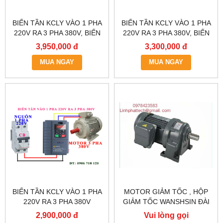
BIẾN TẦN KCLY VÀO 1 PHA
BIẾN TẦN KCLY VÀO 1 PHA
220V RA 3 PHA 380V, BIẾN
220V RA 3 PHA 380V, BIẾN
TẦN KCLY KOC600-
TẦN KCLY KOC600-
3,950,000 đ
3,300,000 đ
2R2GT3-B
1R5GT3-B
MUA NGAY
MUA NGAY
BIẾN TẦN KCLY VÀO 1 PHA
MOTOR GIẢM TỐC , HỘP
220V RA 3 PHA 380V
GIẢM TỐC WANSHSIN ĐÀI
0.75KW, BIẾN TẦN KCLY
LOAN GH40-2200-3S /
2,900,000 đ
Vui lòng gọi
KOC600-R75GT3-B
2.2KW 2200W 3HP