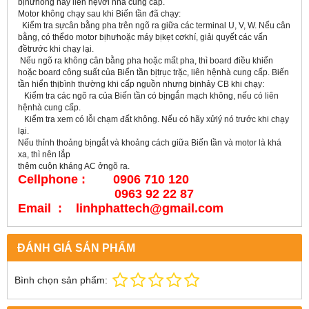
bịhưhỏng hãy liên hệvới nhà cung cấp.
Motor không chạy sau khi Biến tần đã chạy:
Kiểm tra sựcân bằng pha trên ngõ ra giữa các terminal U, V, W. Nếu cân
bằng, có thểdo motor bịhưhoặc máy bịkẹt cơkhí, giải quyết các vấn
đềtrước khi chạy lại.
Nếu ngõ ra không cân bằng pha hoặc mất pha, thì board điều khiển
hoặc board công suất của Biến tần bịtrục trặc, liên hệnhà cung cấp. Biến
tần hiển thịbình thường khi cấp nguồn nhưng bịnhảy CB khi chạy:
Kiểm tra các ngõ ra của Biến tần có bịngắn mạch không, nếu có liên
hệnhà cung cấp.
Kiểm tra xem có lỗi chạm đất không. Nếu có hãy xửlý nó trước khi chạy
lại.
Nếu thỉnh thoảng bịngắt và khoảng cách giữa Biến tần và motor là khá
xa, thì nên lắp
thêm cuộn kháng AC ởngõ ra.
Cellphone : 0906 710 120
0963 92 22 87
Email : linhphattech@gmail.com
ĐÁNH GIÁ SẢN PHẨM
Bình chọn sản phẩm: