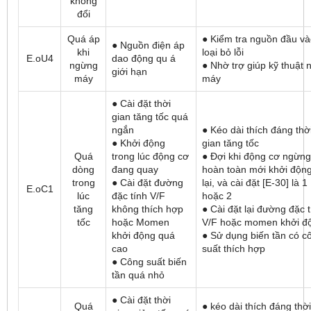
không
đổi
Quá áp
● Kiểm tra nguồn đầu và
● Nguồn điện áp
khi
loại bỏ lỗi
E.oU4
dao động qu á
ngừng
● Nhờ trợ giúp kỹ thuật 
giới hạn
máy
máy
● Cài đặt thời
gian tăng tốc quá
ngắn
● Kéo dài thích đáng thờ
● Khởi động
gian tăng tốc
Quá
trong lúc động cơ
● Đợi khi động cơ ngừng
dòng
đang quay
hoàn toàn mới khởi độn
trong
● Cài đặt đường
lại, và cài đặt [E-30] là 1
E.oC1
lúc
đặc tính V/F
hoặc 2
tăng
không thích hợp
● Cài đặt lại đường đặc 
tốc
hoặc Momen
V/F hoặc momen khởi đ
khởi động quá
● Sử dụng biến tần có c
cao
suất thích hợp
● Công suất biến
tần quá nhỏ
● Cài đặt thời
Quá
● kéo dài thích đáng thời