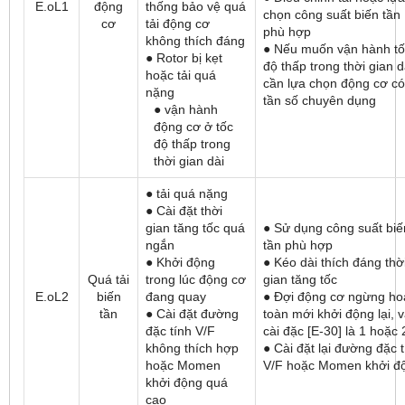
E.oL1
động
thống bảo vệ quá
chọn công suất biến tần
cơ
tải động cơ
phù hợp
không thích đáng
● Nếu muốn vận hành tố
● Rotor bị kẹt
độ thấp trong thời gian d
hoặc tải quá
cần lựa chọn động cơ có
nặng
tần số chuyên dụng
● vận hành
động cơ ở tốc
độ thấp trong
thời gian dài
● tải quá nặng
● Cài đặt thời
gian tăng tốc quá
● Sử dụng công suất biế
ngắn
tần phù hợp
● Khởi động
● Kéo dài thích đáng thờ
Quá tải
trong lúc động cơ
gian tăng tốc
E.oL2
biến
đang quay
● Đợi động cơ ngừng ho
tần
● Cài đặt đường
toàn mới khởi động lại, 
đặc tính V/F
cài đặc [E-30] là 1 hoặc 
không thích hợp
● Cài đặt lại đường đặc 
hoặc Momen
V/F hoặc Momen khởi đ
khởi động quá
cao