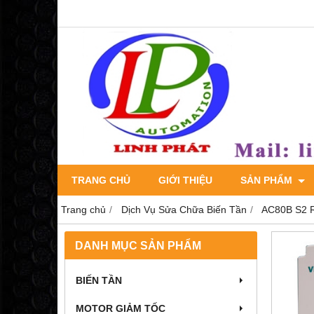
TRANG CHỦ
GIỚI THIỆU
SẢN PHẨM
Trang chủ
Dịch Vụ Sửa Chữa Biến Tần
AC80B S2 R7
DANH MỤC SẢN PHẨM
BIẾN TẦN
MOTOR GIẢM TỐC