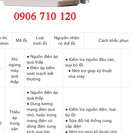
 thị
Loại
Nguyên nhân
Mã lỗi
Cách khắc phục
phím
hình lỗi
có thể lỗi
● Nguồn điện áp
Khi
● Kiểm tra nguồn đầu vào,
quá thấp
ngừng
loại bỏ lỗi
1
● Điện áp kiểm
máy
● Nhờ trợ giúp kỹ thuật
soát mạch bất
quá
nhà máy
thường
thấp
● Nguồn điện áp
quá thấp
● Dung lượng
mạng điện quá
● Kiểm tra nguồn điện, loại
Thiếu
nhỏ, hoặc trong
bỏ lỗi
áp
mạng điện có
● Sửa đổi hệ thống cung
2
trong
dòng điện xung
cấp điện
vận
kích quá lớn
● Nhờ trợ giúp kỹ thuật nhà