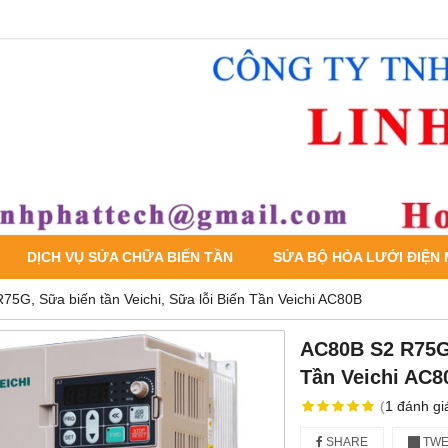
DỊCH VỤ SỬA CHỮA BIẾN TẦN
SỬA BỘ HÒA LƯỚI ĐIỆN
5G, Sữa biến tần Veichi, Sữa lỗi Biến Tần Veichi AC80B
AC80B S2 R75G,
Tần Veichi AC8
(
1
đánh gi
SHARE
TWE