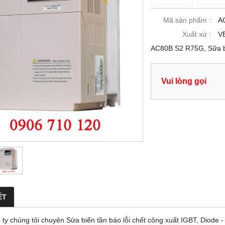
Mã sản phẩm :
A
Xuất xứ :
V
AC80B S2 R75G, Sữa biế
Vui lòng gọi
ẾT
y chúng tôi chuyên Sửa biến tần báo lỗi chết công xuất IGBT, Diode - 