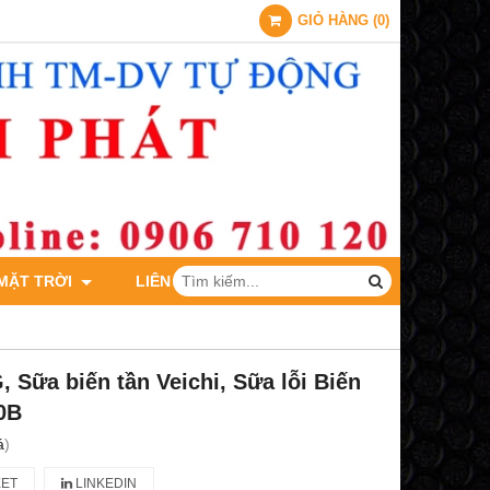
GIỎ HÀNG
(
0
)
 MẶT TRỜI
LIÊN HỆ
 Sữa biến tần Veichi, Sữa lỗi Biến
0B
á
)
ET
LINKEDIN