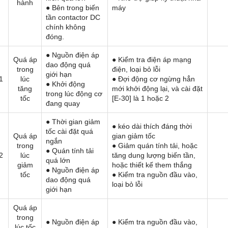
hành
● Bên trong biến
máy
tần contactor DC
chính không
đóng.
● Nguồn điện áp
Quá áp
● Kiểm tra điện áp mạng
dao động quá
trong
điện, loại bỏ lỗi
giới hạn
1
lúc
● Đợi động cơ ngừng hẳn
● Khởi động
tăng
mới khởi động lại, và cài đặt
trong lúc động cơ
tốc
[E-30] là 1 hoặc 2
đang quay
● Thời gian giảm
● kéo dài thích đáng thời
tốc cài đặt quá
Quá áp
gian giảm tốc
ngắn
trong
● Giảm quán tính tải, hoặc
● Quán tính tải
2
lúc
tăng dung lượng biến tần,
quá lớn
giảm
hoặc thiết kế them thắng
● Nguồn điện áp
tốc
● Kiểm tra nguồn đầu vào,
dao động quá
loại bỏ lỗi
giới hạn
Quá áp
trong
● Nguồn điện áp
● Kiểm tra nguồn đầu vào,
lúc tốc