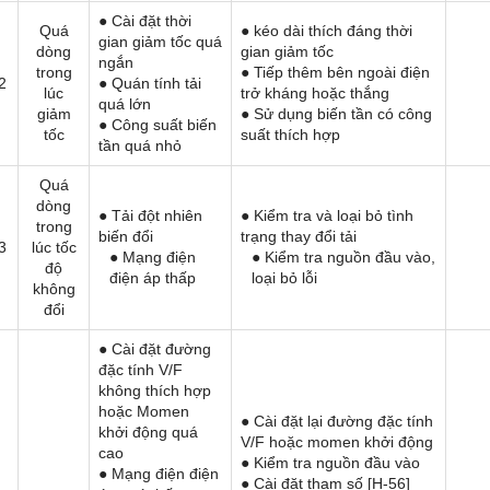
● Cài đặt thời
Quá
● kéo dài thích đáng thời
gian giảm tốc quá
dòng
gian giảm tốc
ngắn
trong
● Tiếp thêm bên ngoài điện
2
● Quán tính tải
lúc
trở kháng hoặc thắng
quá lớn
giảm
● Sử dụng biến tần có công
● Công suất biến
tốc
suất thích hợp
tần quá nhỏ
Quá
dòng
● Tải đột nhiên
● Kiểm tra và loại bỏ tình
trong
biến đổi
trạng thay đổi tải
3
lúc tốc
● Mạng điện
● Kiểm tra nguồn đầu vào,
độ
điện áp thấp
loại bỏ lỗi
không
đổi
● Cài đặt đường
đặc tính V/F
không thích hợp
hoặc Momen
● Cài đặt lại đường đặc tính
khởi động quá
V/F hoặc momen khởi động
cao
● Kiểm tra nguồn đầu vào
● Mạng điện điện
● Cài đặt tham số [H-56]