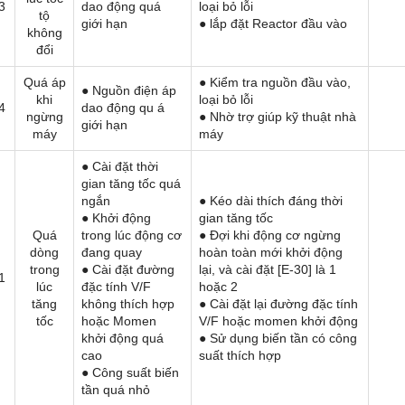
3
dao động quá
loại bỏ lỗi
tộ
giới hạn
● lắp đặt Reactor đầu vào
không
đổi
Quá áp
● Kiểm tra nguồn đầu vào,
● Nguồn điện áp
khi
loại bỏ lỗi
4
dao động qu á
ngừng
● Nhờ trợ giúp kỹ thuật nhà
giới hạn
máy
máy
● Cài đặt thời
gian tăng tốc quá
ngắn
● Kéo dài thích đáng thời
● Khởi động
gian tăng tốc
Quá
trong lúc động cơ
● Đợi khi động cơ ngừng
dòng
đang quay
hoàn toàn mới khởi động
trong
● Cài đặt đường
lại, và cài đặt [E-30] là 1
1
lúc
đặc tính V/F
hoặc 2
tăng
không thích hợp
● Cài đặt lại đường đặc tính
tốc
hoặc Momen
V/F hoặc momen khởi động
khởi động quá
● Sử dụng biến tần có công
cao
suất thích hợp
● Công suất biến
tần quá nhỏ