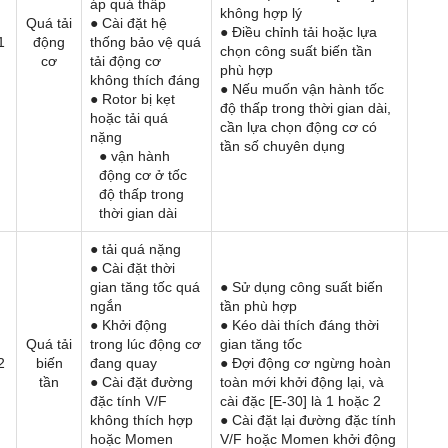
áp quá thấp
không hợp lý
Quá tải
● Cài đặt hệ
● Điều chỉnh tải hoặc lựa
1
động
thống bảo vệ quá
chọn công suất biến tần
cơ
tải động cơ
phù hợp
không thích đáng
● Nếu muốn vận hành tốc
● Rotor bị kẹt
độ thấp trong thời gian dài,
hoặc tải quá
cần lựa chọn động cơ có
nặng
tần số chuyên dụng
● vận hành
động cơ ở tốc
độ thấp trong
thời gian dài
● tải quá nặng
● Cài đặt thời
gian tăng tốc quá
● Sử dụng công suất biến
ngắn
tần phù hợp
● Khởi động
● Kéo dài thích đáng thời
Quá tải
trong lúc động cơ
gian tăng tốc
2
biến
đang quay
● Đợi động cơ ngừng hoàn
tần
● Cài đặt đường
toàn mới khởi động lại, và
đặc tính V/F
cài đặc [E-30] là 1 hoặc 2
không thích hợp
● Cài đặt lại đường đặc tính
hoặc Momen
V/F hoặc Momen khởi động