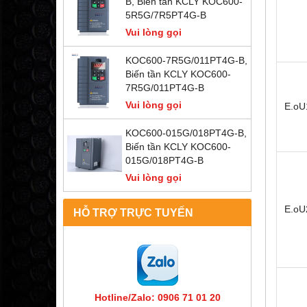
B, Biến tần KCLY KOC600-
5R5G/7R5PT4G-B
Vui lòng gọi
KOC600-7R5G/011PT4G-B,
Biến tần KCLY KOC600-
7R5G/011PT4G-B
Vui lòng gọi
E.oU
KOC600-015G/018PT4G-B,
Biến tần KCLY KOC600-
015G/018PT4G-B
Vui lòng gọi
E.oU
HỖ TRỢ TRỰC TUYẾN
Hotline/Zalo: 0906 71 01 20