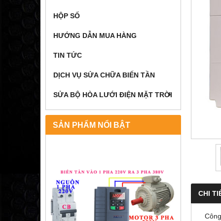
HỘP SỐ
HƯỚNG DẪN MUA HÀNG
TIN TỨC
DỊCH VỤ SỬA CHỮA BIẾN TẦN
SỬA BỘ HÒA LƯỚI ĐIỆN MẶT TRỜI
SẢN PHẨM NỔI BẬT
CHI TI
Công t