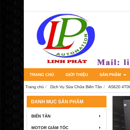
TRANG CHỦ
GIỚI THIỆU
SẢN PHẨM
Trang chủ
Dịch Vụ Sửa Chữa Biến Tần
AS620 4T00
DANH MỤC SẢN PHẨM
BIẾN TẦN
MOTOR GIẢM TỐC