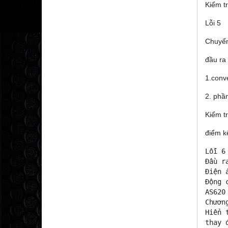
Kiểm t
Lỗi 5
Chuyển
đầu ra
1.conve
2. phầ
Kiểm t
điểm kế
Lỗi 6
Đầu r
Điện 
Động 
AS620
Chươn
Hiển 
thay 