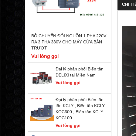
CHI TI
BỘ CHUYỂN ĐỔI NGUỒN 1 PHA 220V
RA 3 PHA 380V CHO MÁY CỬA BÀN
TRƯỢT
Vui lòng gọi
Đại lý phân phối Biến tần
DELIXI tại Miền Nam
Vui lòng gọi
Đại lý phân phối Biến tần
tần KCLY , Biến tần KCLY
KOC600 , Biến tần KCLY
KOC100
Vui lòng gọi