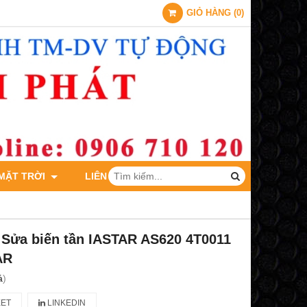
GIỎ HÀNG
(
0
)
 MẶT TRỜI
LIÊN HỆ
 Sửa biến tần IASTAR AS620 4T0011
AR
á
)
ET
LINKEDIN