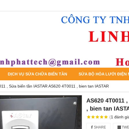
DỊCH VỤ SỬA CHỮA BIẾN TẦN
SỬA BỘ HÒA LƯỚI ĐIỆN
11 , Sửa biến tần IASTAR AS620 4T0011 , bien tan IASTAR
AS620 4T0011 ,
, bien tan IAST
(
1
đánh gi
SHARE
TWE