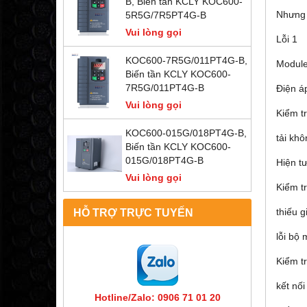
B, Biến tần KCLY KOC600-
Nhưng 
5R5G/7R5PT4G-B
Vui lòng gọi
Lỗi 1
KOC600-7R5G/011PT4G-B,
Module
Biến tần KCLY KOC600-
7R5G/011PT4G-B
Điện á
Vui lòng gọi
Kiểm tr
KOC600-015G/018PT4G-B,
tải kh
Biến tần KCLY KOC600-
015G/018PT4G-B
Hiện t
Vui lòng gọi
Kiểm t
thiếu 
HỖ TRỢ TRỰC TUYẾN
lỗi bộ
Kiểm t
kết nối
Hotline/Zalo: 0906 71 01 20