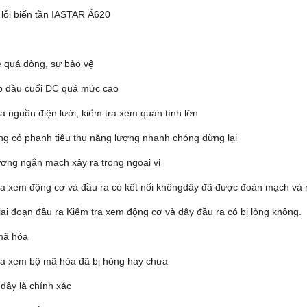
lỗi biến tần IASTAR Á620
 quá dòng, sự bảo vệ
p đầu cuối DC quá mức cao
a nguồn điện lưới, kiểm tra xem quán tính lớn
ông có phanh tiêu thụ năng lượng nhanh chóng dừng lại
ượng ngắn mạch xảy ra trong ngoại vi
ra xem động cơ và đầu ra có kết nối khôngdây đã được đoản mạch và
giai đoạn đầu ra Kiểm tra xem động cơ và dây đầu ra có bị lỏng không.
 mã hóa
ra xem bộ mã hóa đã bị hỏng hay chưa
 dây là chính xác