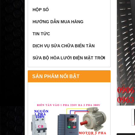
HỘP SỐ
HƯỚNG DẪN MUA HÀNG
TIN TỨC
DỊCH VỤ SỬA CHỮA BIẾN TẦN
SỬA BỘ HÒA LƯỚI ĐIỆN MẶT TRỜI
SẢN PHẨM NỔI BẬT