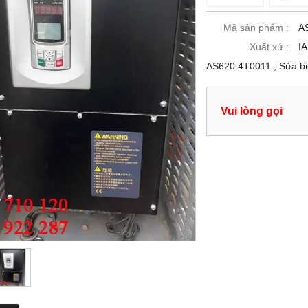
Mã sản phẩm :
A
Xuất xứ :
I
AS620 4T0011 , Sửa bi
Vui lòng gọi