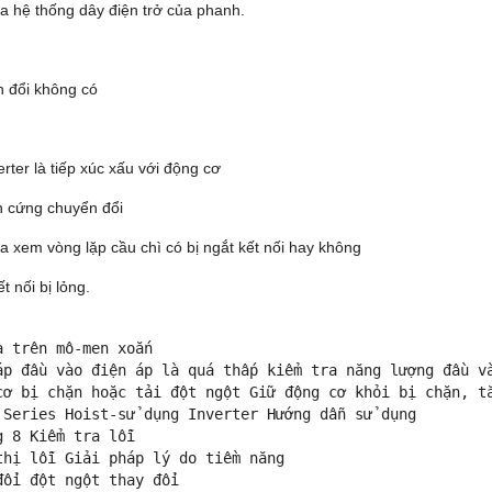
ra hệ thống dây điện trở của phanh.
 đổi không có
rter là tiếp xúc xấu với động cơ
n cứng chuyển đổi
ra xem vòng lặp cầu chì có bị ngắt kết nối hay không
t nối bị lỏng.
 
a trên mô-men xoắn
áp đầu vào điện áp là quá thấp kiểm tra năng lượng đầu v
cơ bị chặn hoặc tải đột ngột Giữ động cơ khỏi bị chặn, t
 Series Hoist-sử dụng Inverter Hướng dẫn sử dụng
g 8 Kiểm tra lỗi
thị lỗi Giải pháp lý do tiềm năng
đổi đột ngột thay đổi