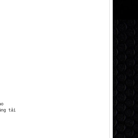
ào
ăng tải