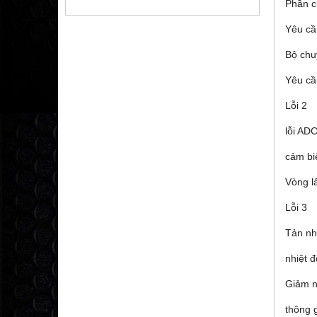
Phần c
Yêu cầ
Bộ chu
Yêu cầ
Lỗi 2
lỗi AD
cảm biế
Vòng lấ
Lỗi 3
Tản nh
nhiệt 
Giảm n
thông g