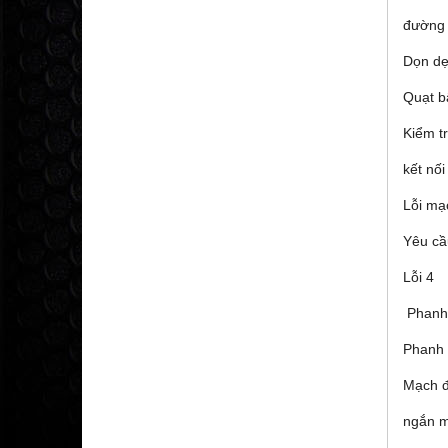
đường 
Dọn dẹ
Quạt b
Kiểm t
kết nối
Lỗi mạ
Yêu cầ
Lỗi 4
Phanh 
Phanh 
Mạch đ
ngắn 