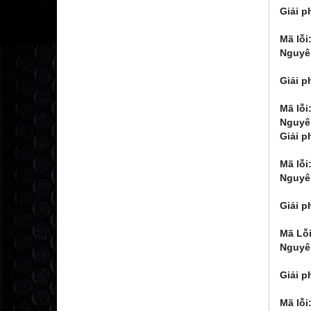
Giải p
2.Li
Mã lỗi
Nguyê
2. Q
Giải p
2. K
Mã lỗi
Nguyê
Giải p
- Li
Mã lỗi
Nguyê
2. M
Giải p
2. Ki
Mã Lỗi
Nguyê
2. G
Giải p
2.Tăn
Mã lỗi