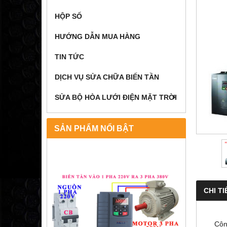
HỘP SỐ
HƯỚNG DẪN MUA HÀNG
TIN TỨC
DỊCH VỤ SỬA CHỮA BIẾN TẦN
SỬA BỘ HÒA LƯỚI ĐIỆN MẶT TRỜI
SẢN PHẨM NỔI BẬT
CHI TI
Công t