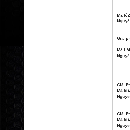
3. Ki
4. K
Mã lỗi
Nguyê
2. Đ
3. C
Giải p
2. Đi
Mã Lỗi
Nguyê
2: M
3: T
4: Đ
5: C
Giải P
Mã lỗi
Nguyê
2. C
3. T
Giải P
Mã lỗi:
Nguyê