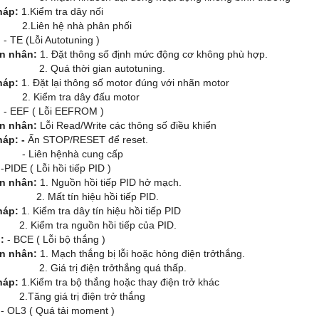
háp:
1.Kiểm tra dây nối
ên hệ nhà phân phối
:
- TE (Lỗi Autotuning )
n nhân:
1. Đặt thông số định mức động cơ không phù hợp.
uá thời gian autotuning.
háp:
1. Đặt lại thông số motor đúng với nhãn motor
iểm tra dây đấu motor
:
- EEF ( Lỗi EEFROM )
n nhân:
Lỗi Read/Write các thông số điều khiển
háp: -
Ấn STOP/RESET để reset.
ên hệnhà cung cấp
:
-PIDE ( Lỗi hồi tiếp PID )
n nhân:
1. Nguồn hồi tiếp PID hở mạch.
ất tín hiệu hồi tiếp PID.
háp:
1. Kiểm tra dây tín hiệu hồi tiếp PID
ểm tra nguồn hồi tiếp của PID.
:
- BCE ( Lỗi bộ thắng )
n nhân:
1. Mạch thắng bị lỗi hoặc hỏng điện trởthắng.
iá trị điện trởthắng quá thấp.
háp:
1.Kiểm tra bộ thắng hoặc thay điện trở khác
g giá trị điện trở thắng
:
- OL3 ( Quá tải moment )