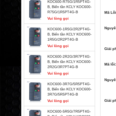
KOC600-R75G/1R5PT4G-
B, Biến tần KCLY KOC600-
R75G/1R5PT4G-B
Mã Lỗi
- Lỗi
Vui lòng gọi
- Lỗi
Nguyê
KOC600-1R5G/2R2PT4G-
2. 
B, Biến tần KCLY KOC600-
3. 
1R5G/2R2PT4G-B
4. N
Vui lòng gọi
Giải p
2. L
KOC600-2R2G/3R7PT4G-
3. Ki
B, Biến tần KCLY KOC600-
Mã lỗi
2R2G/3R7PT4G-B
- OC2
Vui lòng gọi
- OC3
Nguyê
KOC600-3R7G/5R5PT4G-
2: Tả
B, Biến tần KCLY KOC600-
3: Đ
3R7G/5R5PT4G-B
4: T
Giải p
Vui lòng gọi
2. Tăn
3. Đi
KOC600-5R5G/7R5PT4G-
4. K