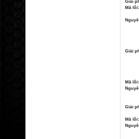
Giải p
Mã lỗi
- OH2
Nguyê
2: 
3. Qu
4: R
5: T
Giải p
2. T
3. T
4. L
5. G
Mã lỗi
Nguyê
2. N
3. Gi
Giải p
2. Kiể
Mã lỗi
Nguyê
2. C
3. Mạ