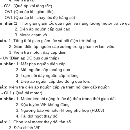
:
- OV1 (Quá áp khi tăng tốc)
 (Quá áp khi giảm tốc)
 (Quá áp khi chạy tốc độ hằng số)
n nhân:
1. Thời gian giảm tốc quá ngắn và năng lượng motor trả về q
iện áp nguồn cấp quá cao
Motor chạm vỏ.
háp:
1. Tăng thời gian giảm tốc và nối điện trở thắng
ảm điện áp nguồn cấp xuống trong phạm vi làm việc
ểm tra motor, dây cáp điện
:
- UV (Điện áp DC bus quá thấp)
n nhân:
1: Mất pha nguồn điện cấp.
ất nguồn cấp thoáng qua
rạm nối dây nguồn cấp bị lỏng
iệp áp nguồn cấp dao động quá lớn.
háp:
Kiểm tra điện áp nguồn cấp và trạm nối dây cấp nguồn
: -
OL1 ( Quá tải motor)
n nhân:
1. Motor kéo tải nặng ở tốc độ thấp trong thời gian dài
ặc tuyến V/F không đúng
gưỡng bảo vệmotor không phù hợp (PB.03)
ải đột ngột thay đổi
háp:
1. Chọn loại motor thay đổi tần số
iều chỉnh V/F