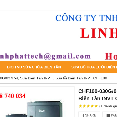
DỊCH VỤ SỬA CHỮA BIẾN TẦN
SỬA BỘ HÒA LƯỚI ĐIỆN
G/037P-4, Sữa Biến Tần INVT , Sửa lỗi Biến Tần INVT CHF100
CHF100-030G/03
Biến Tần INVT
(
1
đánh gi
SHARE
TWE