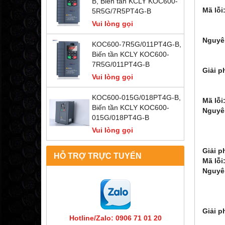
B, Biến tần KCLY KOC600-
Mã lỗi
5R5G/7R5PT4G-B
- OV1
Vui lòng gọi
- OV1
Nguyê
KOC600-7R5G/011PT4G-B,
2. Đ
Biến tần KCLY KOC600-
3. 
7R5G/011PT4G-B
Giải p
Vui lòng gọi
2. Gi
3. Ki
KOC600-015G/018PT4G-B,
Mã lỗi
Biến tần KCLY KOC600-
Nguyê
015G/018PT4G-B
2: M
Vui lòng gọi
3: T
4: Đ
Giải p
HỖ TRỢ TRỰC TUYẾN
Mã lỗi
Nguyê
2. Đ
3. N
4. T
Giải p
Hotline/Zalo: 0906 71 01 20
2. Đ