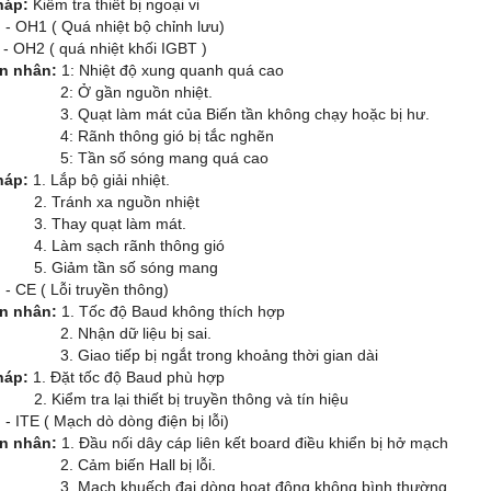
háp:
Kiểm tra thiết bị ngoại vi
:
- OH1 ( Quá nhiệt bộ chỉnh lưu)
 ( quá nhiệt khối IGBT )
n nhân:
1: Nhiệt độ xung quanh quá cao
Ở gần nguồn nhiệt.
ạt làm mát của Biến tần không chạy hoặc bị hư.
ãnh thông gió bị tắc nghẽn
ần số sóng mang quá cao
háp:
1. Lắp bộ giải nhiệt.
ránh xa nguồn nhiệt
hay quạt làm mát.
àm sạch rãnh thông gió
iảm tần số sóng mang
:
- CE ( Lỗi truyền thông)
n nhân:
1. Tốc độ Baud không thích hợp
hận dữ liệu bị sai.
ao tiếp bị ngắt trong khoảng thời gian dài
háp:
1. Đặt tốc độ Baud phù hợp
m tra lại thiết bị truyền thông và tín hiệu
:
- ITE ( Mạch dò dòng điện bị lỗi)
n nhân:
1. Đầu nối dây cáp liên kết board điều khiển bị hở mạch
ảm biến Hall bị lỗi.
ch khuếch đại dòng hoạt động không bình thường