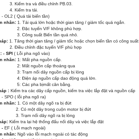
ểm tra và điều chỉnh PB.03.
iểm tra tải.
:
- OL2 ( Quá tải biến tần)
n nhân:
1. Tải quá lớn hoặc thời gian tăng / giảm tốc quá ngắn.
ặc tuyến V/F không phù hợp.
ông suất Biến tần quá nhỏ.
háp:
1. Tăng thời gian tăng / giảm tốc hoặc chọn biến tần có công suất
ều chỉnh đặc tuyến V/F phù hợp
: - SPI
( Lỗi pha ngõ vào)
n nhân:
1: Mất pha nguồn cấp.
ất nguồn cấp thoáng qua
rạm nối dây nguồn cấp bị lỏng
iện áp nguồn cấp dao động quá lớn.
ác pha bịmất cân bằng.
háp :
Kiểm tra các dây cấp nguồn, kiểm tra việc lắp đặt và nguồn cấp
:
- SPO ( lỗi pha ngõ ra)
n nhân:
1. Có một dây ngõ ra bị đứt
ó một dây trong cuộn motor bị đứt
rạm nối dây ngõ ra bị lỏng
háp:
Kiểm tra lại hệ thống đấu nối dây và việc lắp đặt
 -
EF ( Lỗi mạch ngoài)
n nhân:
Ngõ vào lỗi mạch ngoài có tác động