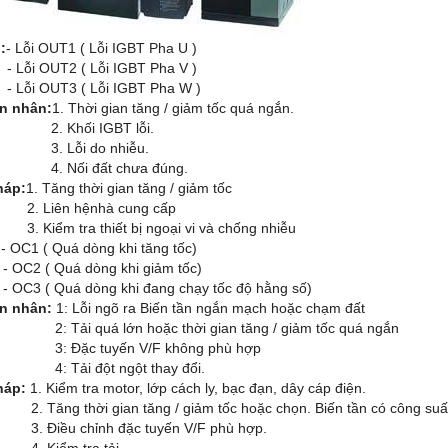
:
- Lỗi OUT1 ( Lỗi IGBT Pha U )
 OUT2 ( Lỗi IGBT Pha V )
 OUT3 ( Lỗi IGBT Pha W )
n nhân:
1. Thời gian tăng / giảm tốc quá ngắn.
Khối IGBT lỗi.
Lỗi do nhiễu.
ối đất chưa đúng.
háp:
1. Tăng thời gian tăng / giảm tốc
iên hệnhà cung cấp
ểm tra thiết bị ngoại vi và chống nhiễu
:
- OC1 ( Quá dòng khi tăng tốc)
 ( Quá dòng khi giảm tốc)
 ( Quá dòng khi đang chạy tốc độ hằng số)
n nhân:
1: Lỗi ngõ ra Biến tần ngắn mạch hoặc chạm đất
i quá lớn hoặc thời gian tăng / giảm tốc quá ngắn
ặc tuyến V/F không phù hợp
ải đột ngột thay đổi.
háp:
1. Kiểm tra motor, lớp cách ly, bạc đạn, dây cáp điện.
g thời gian tăng / giảm tốc hoặc chọn. Biến tần có công suấ
ều chỉnh đặc tuyến V/F phù hợp.
iểm tra tải.