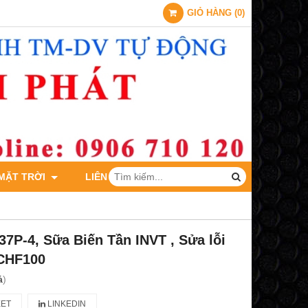
GIỎ HÀNG
(
0
)
 MẶT TRỜI
LIÊN HỆ
7P-4, Sữa Biến Tần INVT , Sửa lỗi
 CHF100
á
)
ET
LINKEDIN