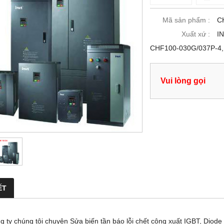
Mã sản phẩm :
C
Xuất xứ :
I
CHF100-030G/037P-4, 
Vui lòng gọi
ẾT
y chúng tôi chuyên Sửa biến tần báo lỗi chết công xuất IGBT, Diode -