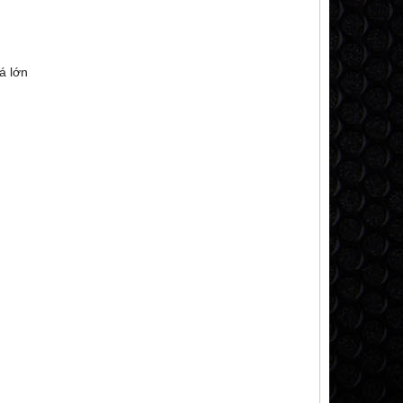
uá lớn