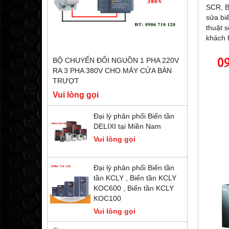
SCR, B
sửa biế
thuật 
khách 
BỘ CHUYỂN ĐỔI NGUỒN 1 PHA 220V
RA 3 PHA 380V CHO MÁY CỬA BÀN
TRƯỢT
Vui lòng gọi
Đại lý phân phối Biến tần
DELIXI tại Miền Nam
Vui lòng gọi
Đại lý phân phối Biến tần
tần KCLY , Biến tần KCLY
KOC600 , Biến tần KCLY
KOC100
Vui lòng gọi