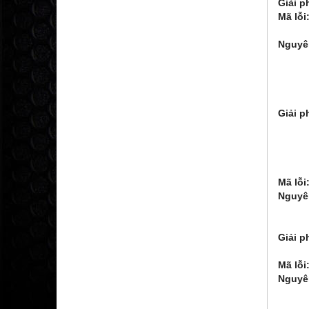
Giải p
Mã lỗi
- OH2
Nguyê
2: 
3. Qu
4: R
5: T
Giải p
2. T
3. T
4. L
5. G
Mã lỗi
Nguyê
2. N
3. Gi
Giải p
2. Kiể
Mã lỗi
Nguyê
2. C
3. Mạ