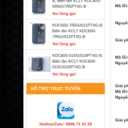
B, Biến tần KCLY KOC600-
Mã lỗi
5R5G/7R5PT4G-B
- OV1
Vui lòng gọi
- OV1
Nguyê
KOC600-7R5G/011PT4G-B,
2. Đ
Biến tần KCLY KOC600-
3. 
7R5G/011PT4G-B
Giải p
Vui lòng gọi
2. Gi
3. Ki
KOC600-015G/018PT4G-B,
Mã lỗi
Biến tần KCLY KOC600-
Nguyê
015G/018PT4G-B
2: M
Vui lòng gọi
3: T
4: Đ
Giải p
HỖ TRỢ TRỰC TUYẾN
Mã lỗi
Nguyê
2. Đ
3. N
4. T
Giải p
Hotline/Zalo: 0906 71 01 20
2. Đ