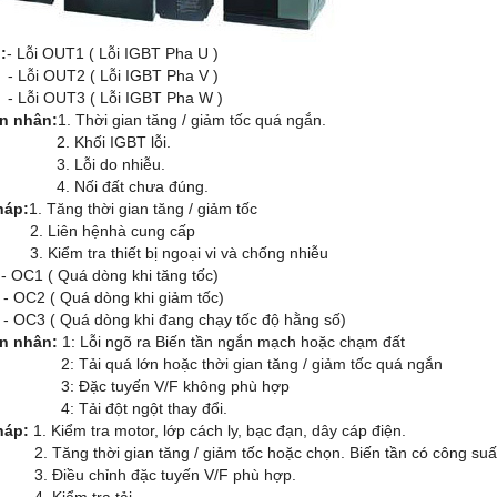
:
- Lỗi OUT1 ( Lỗi IGBT Pha U )
 OUT2 ( Lỗi IGBT Pha V )
 OUT3 ( Lỗi IGBT Pha W )
n nhân:
1. Thời gian tăng / giảm tốc quá ngắn.
Khối IGBT lỗi.
Lỗi do nhiễu.
ối đất chưa đúng.
háp:
1. Tăng thời gian tăng / giảm tốc
iên hệnhà cung cấp
ểm tra thiết bị ngoại vi và chống nhiễu
:
- OC1 ( Quá dòng khi tăng tốc)
 ( Quá dòng khi giảm tốc)
 ( Quá dòng khi đang chạy tốc độ hằng số)
n nhân:
1: Lỗi ngõ ra Biến tần ngắn mạch hoặc chạm đất
i quá lớn hoặc thời gian tăng / giảm tốc quá ngắn
ặc tuyến V/F không phù hợp
ải đột ngột thay đổi.
háp:
1. Kiểm tra motor, lớp cách ly, bạc đạn, dây cáp điện.
g thời gian tăng / giảm tốc hoặc chọn. Biến tần có công suấ
ều chỉnh đặc tuyến V/F phù hợp.
iểm tra tải.