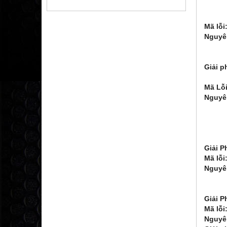
3. Ki
4. K
Mã lỗi
Nguyê
2. Đ
3. C
Giải p
2. Đi
Mã Lỗi
Nguyê
2: M
3: T
4: Đ
5: C
Giải P
Mã lỗi
Nguyê
2. C
3. T
Giải P
Mã lỗi:
Nguyê