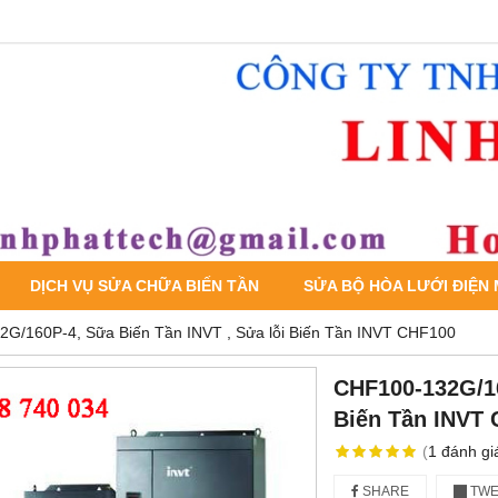
DỊCH VỤ SỬA CHỮA BIẾN TẦN
SỬA BỘ HÒA LƯỚI ĐIỆN
G/160P-4, Sữa Biến Tần INVT , Sửa lỗi Biến Tần INVT CHF100
CHF100-132G/16
Biến Tần INVT
(
1
đánh gi
SHARE
TWE