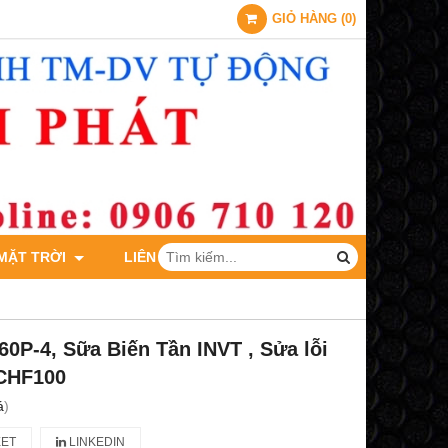
GIỎ HÀNG
(
0
)
 MẶT TRỜI
LIÊN HỆ
0P-4, Sữa Biến Tần INVT , Sửa lỗi
 CHF100
á
)
ET
LINKEDIN