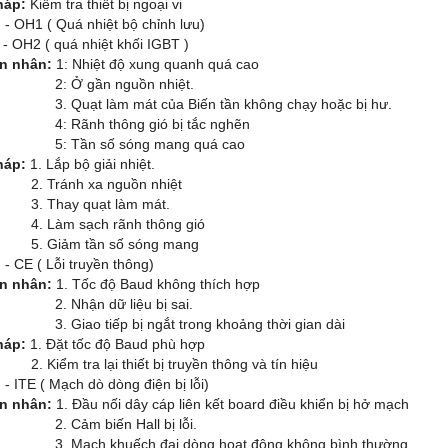
háp:
Kiểm tra thiết bị ngoại vi
:
- OH1 ( Quá nhiệt bộ chỉnh lưu)
 ( quá nhiệt khối IGBT )
n nhân:
1: Nhiệt độ xung quanh quá cao
Ở gần nguồn nhiệt.
ạt làm mát của Biến tần không chạy hoặc bị hư.
ãnh thông gió bị tắc nghẽn
ần số sóng mang quá cao
háp:
1. Lắp bộ giải nhiệt.
ránh xa nguồn nhiệt
hay quạt làm mát.
àm sạch rãnh thông gió
iảm tần số sóng mang
:
- CE ( Lỗi truyền thông)
n nhân:
1. Tốc độ Baud không thích hợp
hận dữ liệu bị sai.
ao tiếp bị ngắt trong khoảng thời gian dài
háp:
1. Đặt tốc độ Baud phù hợp
m tra lại thiết bị truyền thông và tín hiệu
:
- ITE ( Mạch dò dòng điện bị lỗi)
n nhân:
1. Đầu nối dây cáp liên kết board điều khiển bị hở mạch
ảm biến Hall bị lỗi.
ch khuếch đại dòng hoạt động không bình thường