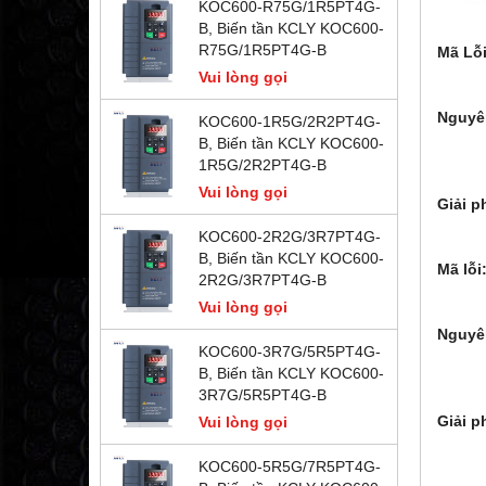
KOC600-R75G/1R5PT4G-
B, Biến tần KCLY KOC600-
R75G/1R5PT4G-B
Mã Lỗi
- Lỗi
Vui lòng gọi
- Lỗi
Nguyê
KOC600-1R5G/2R2PT4G-
2. 
B, Biến tần KCLY KOC600-
3. 
1R5G/2R2PT4G-B
4. N
Vui lòng gọi
Giải p
2. L
KOC600-2R2G/3R7PT4G-
3. Ki
B, Biến tần KCLY KOC600-
Mã lỗi
2R2G/3R7PT4G-B
- OC2
Vui lòng gọi
- OC3
Nguyê
KOC600-3R7G/5R5PT4G-
2: Tả
B, Biến tần KCLY KOC600-
3: Đ
3R7G/5R5PT4G-B
4: T
Giải p
Vui lòng gọi
2. Tăn
3. Đi
KOC600-5R5G/7R5PT4G-
4. K