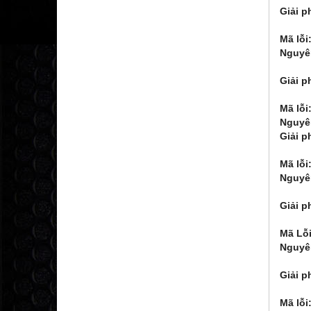
Giải p
2.Li
Mã lỗi
Nguyê
2. Q
Giải p
2. K
Mã lỗi
Nguyê
Giải p
- Li
Mã lỗi
Nguyê
2. M
Giải p
2. Ki
Mã Lỗi
Nguyê
2. G
Giải p
2.Tăn
Mã lỗi