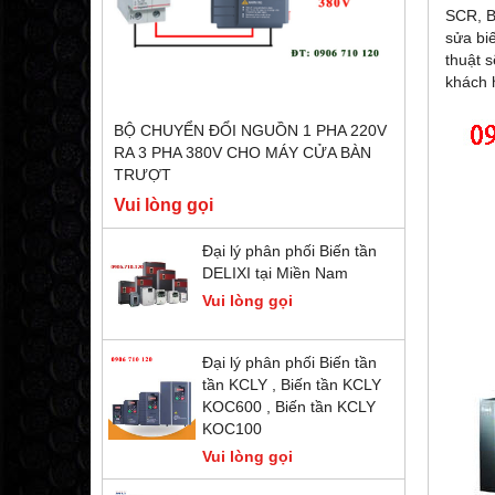
SCR, B
sửa biế
thuật 
khách 
BỘ CHUYỂN ĐỔI NGUỒN 1 PHA 220V
RA 3 PHA 380V CHO MÁY CỬA BÀN
TRƯỢT
Vui lòng gọi
Đại lý phân phối Biến tần
DELIXI tại Miền Nam
Vui lòng gọi
Đại lý phân phối Biến tần
tần KCLY , Biến tần KCLY
KOC600 , Biến tần KCLY
KOC100
Vui lòng gọi