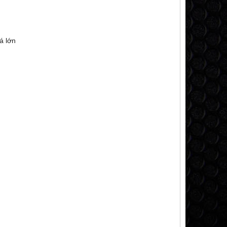
uá lớn