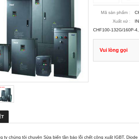
Mã sản phẩm :
C
Xuất xứ :
I
CHF100-132G/160P-4, 
Vui lòng gọi
ẾT
y chúng tôi chuyên Sửa biến tần báo lỗi chết công xuất IGBT, Diode -