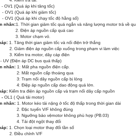
:
- OV1 (Quá áp khi tăng tốc)
 (Quá áp khi giảm tốc)
 (Quá áp khi chạy tốc độ hằng số)
n nhân:
1. Thời gian giảm tốc quá ngắn và năng lượng motor trả về q
iện áp nguồn cấp quá cao
Motor chạm vỏ.
háp:
1. Tăng thời gian giảm tốc và nối điện trở thắng
ảm điện áp nguồn cấp xuống trong phạm vi làm việc
ểm tra motor, dây cáp điện
:
- UV (Điện áp DC bus quá thấp)
n nhân:
1: Mất pha nguồn điện cấp.
ất nguồn cấp thoáng qua
rạm nối dây nguồn cấp bị lỏng
iệp áp nguồn cấp dao động quá lớn.
háp:
Kiểm tra điện áp nguồn cấp và trạm nối dây cấp nguồn
: -
OL1 ( Quá tải motor)
n nhân:
1. Motor kéo tải nặng ở tốc độ thấp trong thời gian dài
ặc tuyến V/F không đúng
gưỡng bảo vệmotor không phù hợp (PB.03)
ải đột ngột thay đổi
háp:
1. Chọn loại motor thay đổi tần số
iều chỉnh V/F