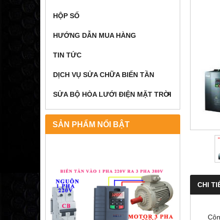
HỘP SỐ
HƯỚNG DẪN MUA HÀNG
TIN TỨC
DỊCH VỤ SỬA CHỮA BIẾN TẦN
SỬA BỘ HÒA LƯỚI ĐIỆN MẶT TRỜI
SẢN PHẨM NỔI BẬT
CHI TI
Công t