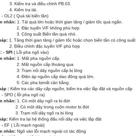
ểm tra và điều chỉnh PB.03.
iểm tra tải.
:
- OL2 ( Quá tải biến tần)
n nhân:
1. Tải quá lớn hoặc thời gian tăng / giảm tốc quá ngắn.
ặc tuyến V/F không phù hợp.
ông suất Biến tần quá nhỏ.
háp:
1. Tăng thời gian tăng / giảm tốc hoặc chọn biến tần có công suất
ều chỉnh đặc tuyến V/F phù hợp
: - SPI
( Lỗi pha ngõ vào)
n nhân:
1: Mất pha nguồn cấp.
ất nguồn cấp thoáng qua
rạm nối dây nguồn cấp bị lỏng
iện áp nguồn cấp dao động quá lớn.
ác pha bịmất cân bằng.
háp :
Kiểm tra các dây cấp nguồn, kiểm tra việc lắp đặt và nguồn cấp
:
- SPO ( lỗi pha ngõ ra)
n nhân:
1. Có một dây ngõ ra bị đứt
ó một dây trong cuộn motor bị đứt
rạm nối dây ngõ ra bị lỏng
háp:
Kiểm tra lại hệ thống đấu nối dây và việc lắp đặt
 -
EF ( Lỗi mạch ngoài)
n nhân:
Ngõ vào lỗi mạch ngoài có tác động