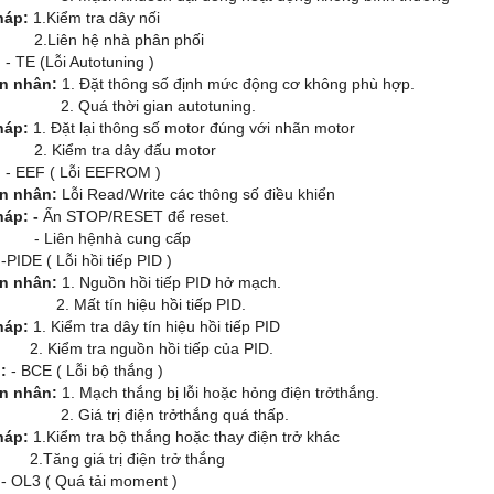
háp:
1.Kiểm tra dây nối
ên hệ nhà phân phối
:
- TE (Lỗi Autotuning )
n nhân:
1. Đặt thông số định mức động cơ không phù hợp.
uá thời gian autotuning.
háp:
1. Đặt lại thông số motor đúng với nhãn motor
iểm tra dây đấu motor
:
- EEF ( Lỗi EEFROM )
n nhân:
Lỗi Read/Write các thông số điều khiển
háp: -
Ấn STOP/RESET để reset.
ên hệnhà cung cấp
:
-PIDE ( Lỗi hồi tiếp PID )
n nhân:
1. Nguồn hồi tiếp PID hở mạch.
ất tín hiệu hồi tiếp PID.
háp:
1. Kiểm tra dây tín hiệu hồi tiếp PID
ểm tra nguồn hồi tiếp của PID.
:
- BCE ( Lỗi bộ thắng )
n nhân:
1. Mạch thắng bị lỗi hoặc hỏng điện trởthắng.
iá trị điện trởthắng quá thấp.
háp:
1.Kiểm tra bộ thắng hoặc thay điện trở khác
g giá trị điện trở thắng
:
- OL3 ( Quá tải moment )