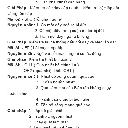
5: Các pha bịmất cân bằng.
Giải Pháp :
Kiểm tra các dây cấp nguồn, kiểm tra việc lắp đặt
và nguồn cấp
Mã lỗi:
- SPO ( lỗi pha ngõ ra)
Nguyên nhân:
1. Có một dây ngõ ra bị đứt
2. Có một dây trong cuộn motor bị đứt
3. Trạm nối dây ngõ ra bị lỏng
Giải Pháp:
Kiểm tra lại hệ thống đấu nối dây và việc lắp đặt
Mã lỗi: -
EF ( Lỗi mạch ngoài)
Nguyên nhân:
Ngõ vào lỗi mạch ngoài có tác động
Giải pháp:
Kiểm tra thiết bị ngoại vi
Mã lỗi:
- OH1 ( Quá nhiệt bộ chỉnh lưu)
- OH2 ( quá nhiệt khối IGBT )
Nguyên nhân:
1: Nhiệt độ xung quanh quá cao
2: Ở gần nguồn nhiệt.
3. Quạt làm mát của Biến tần không chạy
hoặc bị hư.
4: Rãnh thông gió bị tắc nghẽn
5: Tần số sóng mang quá cao
Giải pháp:
1. Lắp bộ giải nhiệt.
2. Tránh xa nguồn nhiệt
3. Thay quạt làm mát.
4. Làm sạch rãnh thông gió