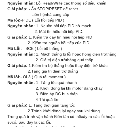
Nguyên nhân:
Lỗi Read/Write các thông số điều khiển
Giải pháp: -
Ấn STOP/RESET để reset.
- Liên hệnhà cung cấp
Mã lỗi:
-PIDE ( Lỗi hồi tiếp PID )
Nguyên nhân:
1. Nguồn hồi tiếp PID hở mạch.
2. Mất tín hiệu hồi tiếp PID.
Giải pháp:
1. Kiểm tra dây tín hiệu hồi tiếp PID
2. Kiểm tra nguồn hồi tiếp của PID.
Mã Lỗi:
- BCE ( Lỗi bộ thắng )
Nguyên nhân:
1. Mạch thắng bị lỗi hoặc hỏng điện trởthắng.
2. Giá trị điện trởthắng quá thấp.
Giải pháp:
1.Kiểm tra bộ thắng hoặc thay điện trở khác
2.Tăng giá trị điện trở thắng
Mã lỗi:
- OL3 ( Quá tải moment )
Nguyên nhân:
1. Tăng tốc quá nhanh
2. Khởi động lại khi motor đang chạy
3. Điện áp DC bus thấp
4.Tải quá lớn
Giải pháp:
1. Tăng thời gian tăng tốc
2.Tránh khởi động lại ngay sau khi dùng
Trong quá trình vận hành Biến tần có thểxảy ra các lỗi hoặc
sựcố. Sau đây là các lỗi,