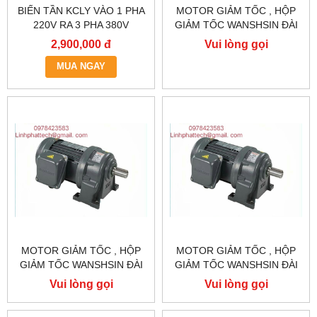
BIẾN TẦN KCLY VÀO 1 PHA
MOTOR GIẢM TỐC , HỘP
220V RA 3 PHA 380V
GIẢM TỐC WANSHSIN ĐÀI
0.75KW, BIẾN TẦN KCLY
LOAN GH40-2200-3S /
2,900,000 đ
Vui lòng gọi
KOC600-R75GT3-B
2.2KW 2200W 3HP
MUA NGAY
MOTOR GIẢM TỐC , HỘP
MOTOR GIẢM TỐC , HỘP
GIẢM TỐC WANSHSIN ĐÀI
GIẢM TỐC WANSHSIN ĐÀI
LOAN 1.5KW 1500W 2HP AC
LOAN 1.5KW 1500W 2HP AC
Vui lòng gọi
Vui lòng gọi
BA PHA 220 V / 380V
BA PHA 220 V / 380V