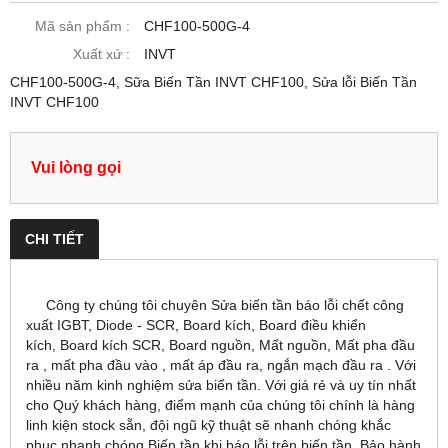
Mã sản phẩm :
CHF100-500G-4
Xuất xứ :
INVT
CHF100-500G-4, Sữa Biến Tần INVT CHF100, Sửa lỗi Biến Tần
INVT CHF100
Vui lòng gọi
CHI TIẾT
Công ty chúng tôi chuyên Sửa biến tần báo lỗi chết công
xuất IGBT, Diode - SCR, Board kích, Board điều khiển
kích, Board kích SCR, Board nguồn, Mất nguồn, Mất pha đầu
ra , mất pha đầu vào , mất áp đầu ra, ngắn mạch đầu ra . Với
nhiều năm kinh nghiệm sửa biến tần. Với giá rẻ và uy tín nhất
cho Quý khách hàng, điểm mạnh của chúng tôi chính là hàng
linh kiện stock sẵn, đội ngũ kỹ thuật sẽ nhanh chóng khắc
phục nhanh chóng Biến tần khi báo lỗi trên biến tần, Bảo hành