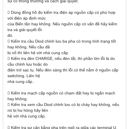
sự cố thông thường và cách giải quyết.
 Dùng đồng hồ đo kiểm tra điện áp nguồn cấp có phù hợp
với điện áp định mức
của Biến tần hay không. Nếu nguồn cấp có vấn đề hãy kiểm
tra và giải quyết lỗi
đó.
 Kiểm tra cầu Diod chỉnh lưu ba pha có trong tình trạng tốt
hay không. Nếu cầu đã
bị nổ thì liên hệ với nhà cung cấp.
 Kiểm tra đèn CHARGE, nếu đèn tắt, thì phần lớn lỗi là do
cầu chỉnh lưu hoặc do
điện trở sạc tụ. Nếu đèn sáng thì lỗi có thể nằm ở nguồn cấp
switching. Liên hệ
nhà cung cấp..
 Kiểm tra mạch cấp nguồn có chạm đất hay bị ngắn mạch
hay không.
 Kiểm tra xem cầu Diod chỉnh lưu có bị cháy hay không, nếu
nó bị hư hỏng hãy liên
hệ với nhà cung cấp.
 Kiểm tra sự cân bằng pha trên ngõ ra giữa các terminal U,