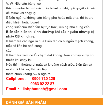
V, W. Nếu cân bằng, có
thể do motor bị hư hoặc máy bị kẹt cơ khí, giải quyết các vấn
đề trước khi chạy lại.
 Nếu ngõ ra không cân bằng pha hoặc mất pha, thì board
điều khiển hoặc board
công suất của Biến tần bị trục trặc, liên hệ nhà cung cấp.
Biến tần hiển thị bình thường khi cấp nguồn nhưng bị
nhảy CB khi chạy
:
 Kiểm tra các ngõ ra của Biến tần có bị ngắn mạch không,
nếu có liên hệ nhà cung
cấp.
 Kiểm tra xem có lỗi chạm đất không. Nếu có hãy xử lý nó
trước khi chạy lại.
Nếu thỉnh thoảng bị ngắt và khoảng cách giữa Biến tần và
motor là khá xa, thì nên lắp
thêm cuộn kháng AC ở ngõ ra.
Cellphone : 0906 710 120
0963 92 22 87
Email : linhphattech@gmail.com
ĐÁNH GIÁ SẢN PHẨM