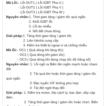
Mã Lỗi:
- Lỗi OUT1 ( Lỗi IGBT Pha U )
- Lỗi OUT2 ( Lỗi IGBT Pha V )
- Lỗi OUT3 ( Lỗi IGBT Pha W )
Nguyên nhân:
1. Thời gian tăng / giảm tốc quá ngắn.
2. Khối IGBT lỗi.
3. Lỗi do nhiễu.
4. Nối đất chưa đúng.
Giải pháp:
1. Tăng thời gian tăng / giảm tốc
2. Liên hệnhà cung cấp
3. Kiểm tra thiết bị ngoại vi và chống nhiễu
Mã lỗi:
- OC1 ( Quá dòng khi tăng tốc)
- OC2 ( Quá dòng khi giảm tốc)
- OC3 ( Quá dòng khi đang chạy tốc độ hằng số)
Nguyên nhân:
1: Lỗi ngõ ra Biến tần ngắn mạch hoặc chạm
đất
2: Tải quá lớn hoặc thời gian tăng / giảm tốc
quá ngắn
3: Đặc tuyến V/F không phù hợp
4: Tải đột ngột thay đổi.
Giải pháp:
1. Kiểm tra motor, lớp cách ly, bạc đạn, dây cáp
điện.
2. Tăng thời gian tăng / giảm tốc hoặc chọn. Biến