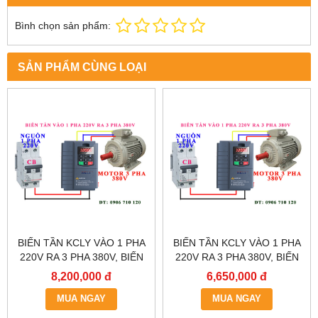
Bình chọn sản phẩm:
SẢN PHẨM CÙNG LOẠI
BIẾN TẦN KCLY VÀO 1 PHA
BIẾN TẦN KCLY VÀO 1 PHA
220V RA 3 PHA 380V, BIẾN
220V RA 3 PHA 380V, BIẾN
TẦN KCLY KOC600-011GT3-
TẦN KCLY KOC600-
8,200,000 đ
6,650,000 đ
B
7R5GT3-B
MUA NGAY
MUA NGAY