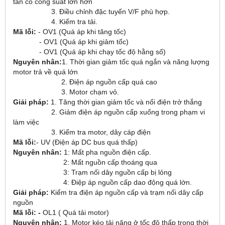
tần có công suất lớn hơn
3. Điều chỉnh đặc tuyến V/F phù hợp.
4. Kiểm tra tải.
Mã lỗi:
- OV1 (Quá áp khi tăng tốc)
- OV1 (Quá áp khi giảm tốc)
- OV1 (Quá áp khi chạy tốc độ hằng số)
Nguyên nhân:
1. Thời gian giảm tốc quá ngắn và năng lượng
motor trả về quá lớn
2. Điện áp nguồn cấp quá cao
3. Motor chạm vỏ.
Giải pháp:
1. Tăng thời gian giảm tốc và nối điện trở thắng
2. Giảm điện áp nguồn cấp xuống trong phạm vi
làm việc
3. Kiểm tra motor, dây cáp điện
Mã lỗi:
- UV (Điện áp DC bus quá thấp)
Nguyên nhân:
1: Mất pha nguồn điện cấp.
2: Mất nguồn cấp thoáng qua
3: Trạm nối dây nguồn cấp bị lỏng
4: Điệp áp nguồn cấp dao động quá lớn.
Giải pháp:
Kiểm tra điện áp nguồn cấp và trạm nối dây cấp
nguồn
Mã lỗi: -
OL1 ( Quá tải motor)
Nguyên nhân:
1. Motor kéo tải nặng ở tốc độ thấp trong thời