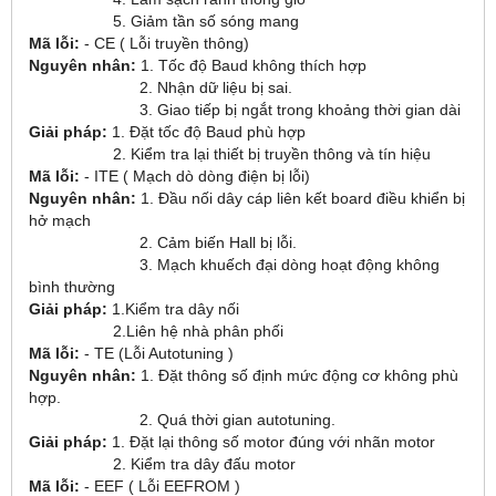
5. Giảm tần số sóng mang
Mã lỗi:
- CE ( Lỗi truyền thông)
Nguyên nhân:
1. Tốc độ Baud không thích hợp
2. Nhận dữ liệu bị sai.
3. Giao tiếp bị ngắt trong khoảng thời gian dài
Giải pháp:
1. Đặt tốc độ Baud phù hợp
2. Kiểm tra lại thiết bị truyền thông và tín hiệu
Mã lỗi:
- ITE ( Mạch dò dòng điện bị lỗi)
Nguyên nhân:
1. Đầu nối dây cáp liên kết board điều khiển bị
hở mạch
2. Cảm biến Hall bị lỗi.
3. Mạch khuếch đại dòng hoạt động không
bình thường
Giải pháp:
1.Kiểm tra dây nối
2.Liên hệ nhà phân phối
Mã lỗi:
- TE (Lỗi Autotuning )
Nguyên nhân:
1. Đặt thông số định mức động cơ không phù
hợp.
2. Quá thời gian autotuning.
Giải pháp:
1. Đặt lại thông số motor đúng với nhãn motor
2. Kiểm tra dây đấu motor
Mã lỗi:
- EEF ( Lỗi EEFROM )