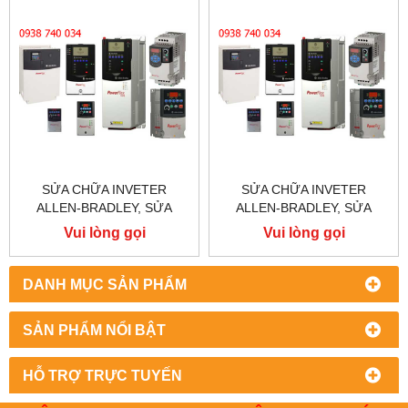
SỬA CHỮA INVETER
SỬA CHỮA INVETER
ALLEN-BRADLEY, SỬA
ALLEN-BRADLEY, SỬA
CHỮA ALLEN-BRADLEY
CHỮA ALLEN-BRADLEY
Vui lòng gọi
Vui lòng gọi
POWER FLEX 755
POWER FLEX 753
DANH MỤC SẢN PHẨM
SẢN PHẨM NỔI BẬT
HỖ TRỢ TRỰC TUYẾN