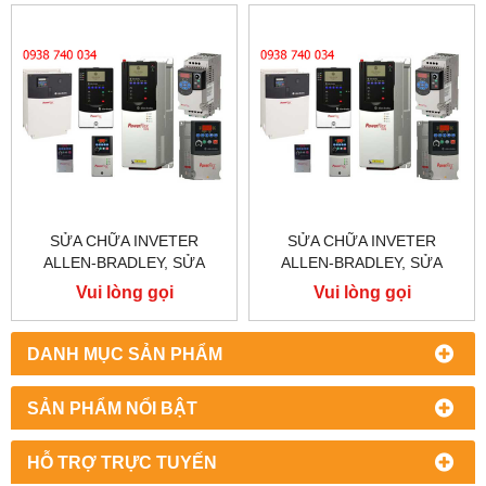
SỬA CHỮA INVETER
SỬA CHỮA INVETER
ALLEN-BRADLEY, SỬA
ALLEN-BRADLEY, SỬA
CHỮA ALLEN-BRADLEY
CHỮA ALLEN-BRADLEY
Vui lòng gọi
Vui lòng gọi
POWER FLEX 755
POWER FLEX 753
DANH MỤC SẢN PHẨM
SẢN PHẨM NỔI BẬT
HỖ TRỢ TRỰC TUYẾN