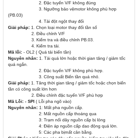
2. Đặc tuyến V/F không đúng
3. Ngưỡng bảo vệmotor không phù hợp
(PB.03)
4. Tải đột ngột thay đổi
Giải pháp:
1. Chọn loại motor thay đổi tần số
2. Điều chỉnh V/F
3. Kiểm tra và điều chỉnh PB.03.
4. Kiểm tra tải.
Mã lỗi:
- OL2 ( Quá tải biến tần)
Nguyên nhân:
1. Tải quá lớn hoặc thời gian tăng / giảm tốc
quá ngắn.
2. Đặc tuyến V/F không phù hợp.
3. Công suất Biến tần quá nhỏ.
Giải pháp:
1. Tăng thời gian tăng / giảm tốc hoặc chọn biến
tần có công suất lớn hơn
2. Điều chỉnh đặc tuyến V/F phù hợp
Mã Lỗi: - SPI
( Lỗi pha ngõ vào)
Nguyên nhân:
1: Mất pha nguồn cấp.
2: Mất nguồn cấp thoáng qua
3: Trạm nối dây nguồn cấp bị lỏng
4: Điện áp nguồn cấp dao động quá lớn.
5: Các pha bịmất cân bằng.