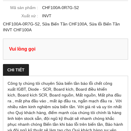
Mã sản phẩm :
CHF100A-0R7G-S2
Xuất xứ :
INVT
CHF100A-0R7G-S2, Sữa Biến Tần CHF100A, Sửa lỗi Biến Tần
INVT CHF100A
Vui lòng gọi
CHI TIẾT
Công ty chúng tôi chuyên Sửa biến tần báo lỗi chết công
xuất IGBT, Diode - SCR, Board kích, Board điều khiển
kích, Board kích SCR, Board nguồn, Mất nguồn, Mất pha đầu
ra , mất pha đầu vào , mất áp đầu ra, ngắn mạch đầu ra . Với
nhiều năm kinh nghiệm sửa biến tần. Với giá rẻ và uy tín nhất
cho Quý khách hàng, điểm mạnh của chúng tôi chính là hàng
linh kiện stock sẵn, đội ngũ kỹ thuật sẽ nhanh chóng khắc
phục nhanh chóng Biến tần khi báo lỗi trên biến tần, Bảo hành
và đội ngũ kỹ thuật sẽ làm tạo cho Quý khách hàng sự yên