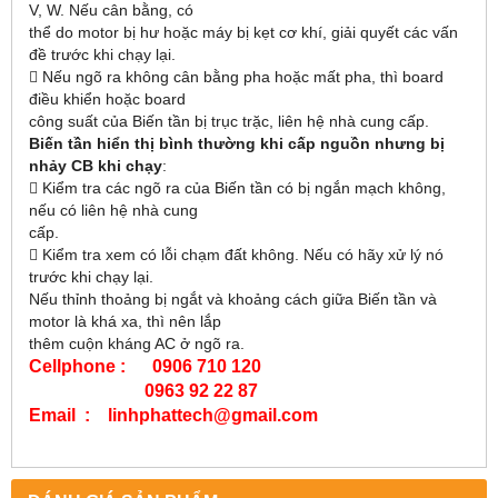
V, W. Nếu cân bằng, có
thể do motor bị hư hoặc máy bị kẹt cơ khí, giải quyết các vấn
đề trước khi chạy lại.
 Nếu ngõ ra không cân bằng pha hoặc mất pha, thì board
điều khiển hoặc board
công suất của Biến tần bị trục trặc, liên hệ nhà cung cấp.
Biến tần hiển thị bình thường khi cấp nguồn nhưng bị
nhảy CB khi chạy
:
 Kiểm tra các ngõ ra của Biến tần có bị ngắn mạch không,
nếu có liên hệ nhà cung
cấp.
 Kiểm tra xem có lỗi chạm đất không. Nếu có hãy xử lý nó
trước khi chạy lại.
Nếu thỉnh thoảng bị ngắt và khoảng cách giữa Biến tần và
motor là khá xa, thì nên lắp
thêm cuộn kháng AC ở ngõ ra.
Cellphone : 0906 710 120
0963 92 22 87
Email : linhphattech@gmail.com