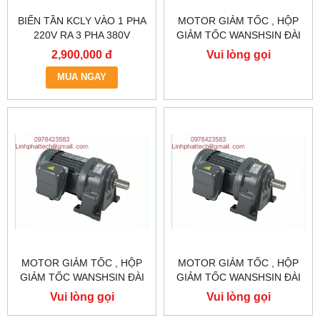
BIẾN TẦN KCLY VÀO 1 PHA
MOTOR GIẢM TỐC , HỘP
220V RA 3 PHA 380V
GIẢM TỐC WANSHSIN ĐÀI
0.75KW, BIẾN TẦN KCLY
LOAN GH40-2200-3S /
2,900,000 đ
Vui lòng gọi
KOC600-R75GT3-B
2.2KW 2200W 3HP
MUA NGAY
MOTOR GIẢM TỐC , HỘP
MOTOR GIẢM TỐC , HỘP
GIẢM TỐC WANSHSIN ĐÀI
GIẢM TỐC WANSHSIN ĐÀI
LOAN 1.5KW 1500W 2HP AC
LOAN 1.5KW 1500W 2HP AC
Vui lòng gọi
Vui lòng gọi
BA PHA 220 V / 380V
BA PHA 220 V / 380V