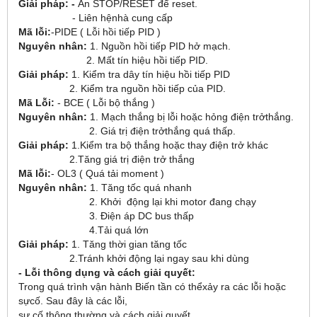
Giải pháp: -
Ấn STOP/RESET để reset.
- Liên hệnhà cung cấp
Mã lỗi:
-PIDE ( Lỗi hồi tiếp PID )
Nguyên nhân:
1. Nguồn hồi tiếp PID hở mạch.
2. Mất tín hiệu hồi tiếp PID.
Giải pháp:
1. Kiểm tra dây tín hiệu hồi tiếp PID
2. Kiểm tra nguồn hồi tiếp của PID.
Mã Lỗi:
- BCE ( Lỗi bộ thắng )
Nguyên nhân:
1. Mạch thắng bị lỗi hoặc hỏng điện trởthắng.
2. Giá trị điện trởthắng quá thấp.
Giải pháp:
1.Kiểm tra bộ thắng hoặc thay điện trở khác
2.Tăng giá trị điện trở thắng
Mã lỗi:
- OL3 ( Quá tải moment )
Nguyên nhân:
1. Tăng tốc quá nhanh
2. Khởi động lại khi motor đang chạy
3. Điện áp DC bus thấp
4.Tải quá lớn
Giải pháp:
1. Tăng thời gian tăng tốc
2.Tránh khởi động lại ngay sau khi dùng
- Lỗi thông dụng và cách giải quyết:
Trong quá trình vận hành Biến tần có thểxảy ra các lỗi hoặc
sựcố. Sau đây là các lỗi,
sự cố thông thường và cách giải quyết.