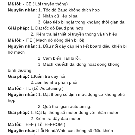
Mã lỗi:
- CE ( Lỗi truyền thông)
Nguyên nhân:
1. Tốc độ Baud không thích hợp
2. Nhận dữ liệu bị sai.
3. Giao tiếp bị ngắt trong khoảng thời gian dài
Giải pháp:
1. Đặt tốc độ Baud phù hợp
2. Kiểm tra lại thiết bị truyền thông và tín hiệu
Mã lỗi:
- ITE ( Mạch dò dòng điện bị lỗi)
Nguyên nhân:
1. Đầu nối dây cáp liên kết board điều khiển bị
hở mạch
2. Cảm biến Hall bị lỗi.
3. Mạch khuếch đại dòng hoạt động không
bình thường
Giải pháp:
1.Kiểm tra dây nối
2.Liên hệ nhà phân phối
Mã lỗi:
- TE (Lỗi Autotuning )
Nguyên nhân:
1. Đặt thông số định mức động cơ không phù
hợp.
2. Quá thời gian autotuning.
Giải pháp:
1. Đặt lại thông số motor đúng với nhãn motor
2. Kiểm tra dây đấu motor
Mã lỗi:
- EEF ( Lỗi EEFROM )
Nguyên nhân:
Lỗi Read/Write các thông số điều khiển