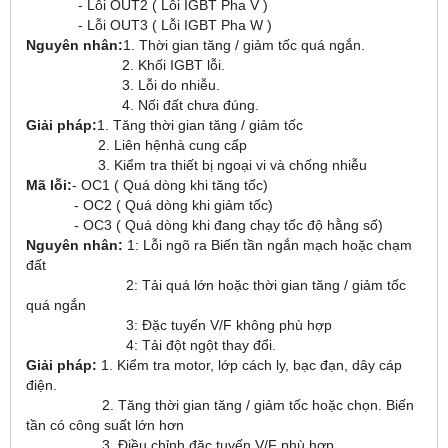
- Lỗi OUT2 ( Lỗi IGBT Pha V )
- Lỗi OUT3 ( Lỗi IGBT Pha W )
Nguyên nhân:
1. Thời gian tăng / giảm tốc quá ngắn.
2. Khối IGBT lỗi.
3. Lỗi do nhiễu.
4. Nối đất chưa đúng.
Giải pháp:
1. Tăng thời gian tăng / giảm tốc
2. Liên hệnhà cung cấp
3. Kiểm tra thiết bị ngoại vi và chống nhiễu
Mã lỗi:
- OC1 ( Quá dòng khi tăng tốc)
- OC2 ( Quá dòng khi giảm tốc)
- OC3 ( Quá dòng khi đang chạy tốc độ hằng số)
Nguyên nhân:
1: Lỗi ngõ ra Biến tần ngắn mạch hoặc chạm
đất
2: Tải quá lớn hoặc thời gian tăng / giảm tốc
quá ngắn
3: Đặc tuyến V/F không phù hợp
4: Tải đột ngột thay đổi.
Giải pháp:
1. Kiểm tra motor, lớp cách ly, bạc đạn, dây cáp
điện.
2. Tăng thời gian tăng / giảm tốc hoặc chọn. Biến
tần có công suất lớn hơn
3. Điều chỉnh đặc tuyến V/F phù hợp.