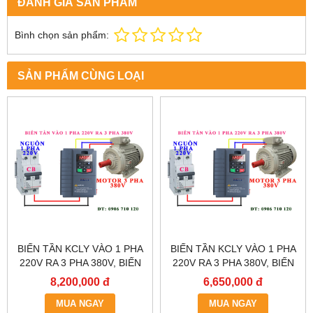
ĐÁNH GIÁ SẢN PHẨM
Bình chọn sản phẩm:
SẢN PHẨM CÙNG LOẠI
BIẾN TẦN KCLY VÀO 1 PHA
BIẾN TẦN KCLY VÀO 1 PHA
220V RA 3 PHA 380V, BIẾN
220V RA 3 PHA 380V, BIẾN
TẦN KCLY KOC600-011GT3-
TẦN KCLY KOC600-
8,200,000 đ
6,650,000 đ
B
7R5GT3-B
MUA NGAY
MUA NGAY