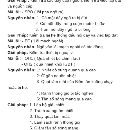
Giải Pháp :
Kiểm tra các dây cấp nguồn, kiểm tra việc lắp đặt
và nguồn cấp
Mã lỗi:
- SPO ( lỗi pha ngõ ra)
Nguyên nhân:
1. Có một dây ngõ ra bị đứt
2. Có một dây trong cuộn motor bị đứt
3. Trạm nối dây ngõ ra bị lỏng
Giải Pháp:
Kiểm tra lại hệ thống đấu nối dây và việc lắp đặt
Mã lỗi: -
EF ( Lỗi mạch ngoài)
Nguyên nhân:
Ngõ vào lỗi mạch ngoài có tác động
Giải pháp:
Kiểm tra thiết bị ngoại vi
Mã lỗi:
- OH1 ( Quá nhiệt bộ chỉnh lưu)
- OH2 ( quá nhiệt khối IGBT )
Nguyên nhân:
1: Nhiệt độ xung quanh quá cao
2: Ở gần nguồn nhiệt.
3. Quạt làm mát của Biến tần không chạy
hoặc bị hư.
4: Rãnh thông gió bị tắc nghẽn
5: Tần số sóng mang quá cao
Giải pháp:
1. Lắp bộ giải nhiệt.
2. Tránh xa nguồn nhiệt
3. Thay quạt làm mát.
4. Làm sạch rãnh thông gió
5. Giảm tần số sóng mang