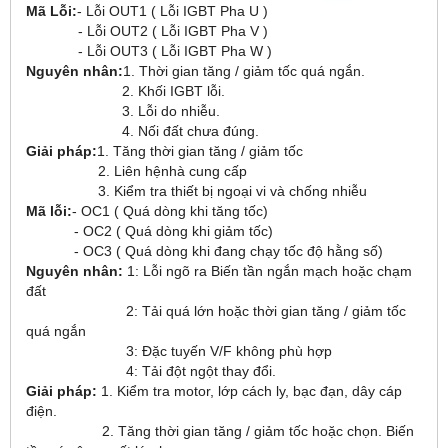
Mã Lỗi:
- Lỗi OUT1 ( Lỗi IGBT Pha U )
- Lỗi OUT2 ( Lỗi IGBT Pha V )
- Lỗi OUT3 ( Lỗi IGBT Pha W )
Nguyên nhân:
1. Thời gian tăng / giảm tốc quá ngắn.
2. Khối IGBT lỗi.
3. Lỗi do nhiễu.
4. Nối đất chưa đúng.
Giải pháp:
1. Tăng thời gian tăng / giảm tốc
2. Liên hệnhà cung cấp
3. Kiểm tra thiết bị ngoại vi và chống nhiễu
Mã lỗi:
- OC1 ( Quá dòng khi tăng tốc)
- OC2 ( Quá dòng khi giảm tốc)
- OC3 ( Quá dòng khi đang chạy tốc độ hằng số)
Nguyên nhân:
1: Lỗi ngõ ra Biến tần ngắn mạch hoặc chạm
đất
2: Tải quá lớn hoặc thời gian tăng / giảm tốc
quá ngắn
3: Đặc tuyến V/F không phù hợp
4: Tải đột ngột thay đổi.
Giải pháp:
1. Kiểm tra motor, lớp cách ly, bạc đạn, dây cáp
điện.
2. Tăng thời gian tăng / giảm tốc hoặc chọn. Biến