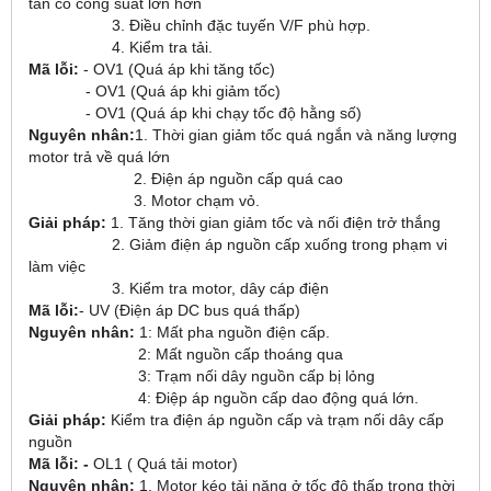
tần có công suất lớn hơn
3. Điều chỉnh đặc tuyến V/F phù hợp.
4. Kiểm tra tải.
Mã lỗi:
- OV1 (Quá áp khi tăng tốc)
- OV1 (Quá áp khi giảm tốc)
- OV1 (Quá áp khi chạy tốc độ hằng số)
Nguyên nhân:
1. Thời gian giảm tốc quá ngắn và năng lượng
motor trả về quá lớn
2. Điện áp nguồn cấp quá cao
3. Motor chạm vỏ.
Giải pháp:
1. Tăng thời gian giảm tốc và nối điện trở thắng
2. Giảm điện áp nguồn cấp xuống trong phạm vi
làm việc
3. Kiểm tra motor, dây cáp điện
Mã lỗi:
- UV (Điện áp DC bus quá thấp)
Nguyên nhân:
1: Mất pha nguồn điện cấp.
2: Mất nguồn cấp thoáng qua
3: Trạm nối dây nguồn cấp bị lỏng
4: Điệp áp nguồn cấp dao động quá lớn.
Giải pháp:
Kiểm tra điện áp nguồn cấp và trạm nối dây cấp
nguồn
Mã lỗi: -
OL1 ( Quá tải motor)
Nguyên nhân:
1. Motor kéo tải nặng ở tốc độ thấp trong thời