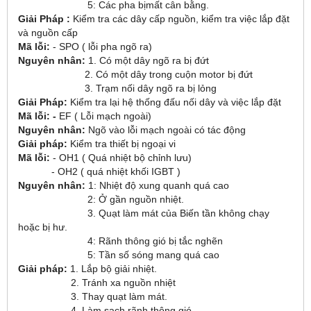
5: Các pha bịmất cân bằng.
Giải Pháp :
Kiểm tra các dây cấp nguồn, kiểm tra việc lắp đặt
và nguồn cấp
Mã lỗi:
- SPO ( lỗi pha ngõ ra)
Nguyên nhân:
1. Có một dây ngõ ra bị đứt
2. Có một dây trong cuộn motor bị đứt
3. Trạm nối dây ngõ ra bị lỏng
Giải Pháp:
Kiểm tra lại hệ thống đấu nối dây và việc lắp đặt
Mã lỗi: -
EF ( Lỗi mạch ngoài)
Nguyên nhân:
Ngõ vào lỗi mạch ngoài có tác động
Giải pháp:
Kiểm tra thiết bị ngoại vi
Mã lỗi:
- OH1 ( Quá nhiệt bộ chỉnh lưu)
- OH2 ( quá nhiệt khối IGBT )
Nguyên nhân:
1: Nhiệt độ xung quanh quá cao
2: Ở gần nguồn nhiệt.
3. Quạt làm mát của Biến tần không chạy
hoặc bị hư.
4: Rãnh thông gió bị tắc nghẽn
5: Tần số sóng mang quá cao
Giải pháp:
1. Lắp bộ giải nhiệt.
2. Tránh xa nguồn nhiệt
3. Thay quạt làm mát.
4. Làm sạch rãnh thông gió