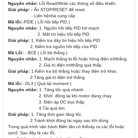
Nguyên nhân:
Lỗi Read/Write các thông số điều khiển
Giải pháp: -
Ấn STOP/RESET để reset.
- Liên hệnhà cung cấp
Mã lỗi:
-PIDE ( Lỗi hồi tiếp PID )
Nguyên nhân:
1. Nguồn hồi tiếp PID hở mạch.
2. Mất tín hiệu hồi tiếp PID.
Giải pháp:
1. Kiểm tra dây tín hiệu hồi tiếp PID
2. Kiểm tra nguồn hồi tiếp của PID.
Mã Lỗi:
- BCE ( Lỗi bộ thắng )
Nguyên nhân:
1. Mạch thắng bị lỗi hoặc hỏng điện trởthắng.
2. Giá trị điện trởthắng quá thấp.
Giải pháp:
1.Kiểm tra bộ thắng hoặc thay điện trở khác
2.Tăng giá trị điện trở thắng
Mã lỗi:
- OL3 ( Quá tải moment )
Nguyên nhân:
1. Tăng tốc quá nhanh
2. Khởi động lại khi motor đang chạy
3. Điện áp DC bus thấp
4.Tải quá lớn
Giải pháp:
1. Tăng thời gian tăng tốc
2.Tránh khởi động lại ngay sau khi dùng
Trong quá trình vận hành Biến tần có thểxảy ra các lỗi hoặc
sựcố. Sau đây là các lỗi,