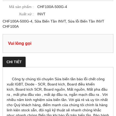
Mã sản phẩm :
CHF100A-500G-4
Xuất xứ :
INVT
CHF100A-500G-4, Sữa Biến Tần INVT, Sửa lỗi Biến Tần INVT
CHF100A
Vui lòng gọi
CHI TIẾT
Công ty chúng tôi chuyên Sửa biến tần báo lỗi chết công
xuất IGBT, Diode - SCR, Board kích, Board điều khiển
kích, Board kích SCR, Board nguồn, Mất nguồn, Mất pha đầu
ra , mất pha đầu vào , mất áp đầu ra, ngắn mạch đầu ra . Với
nhiều năm kinh nghiệm sửa biến tần. Với giá rẻ và uy tín nhất
cho Quý khách hàng, điểm mạnh của chúng tôi chính là hàng
linh kiện stock sẵn, đội ngũ kỹ thuật sẽ nhanh chóng khắc
phục nhanh chóng Biến tần khi báo lỗi trên biến tần, Bảo hành