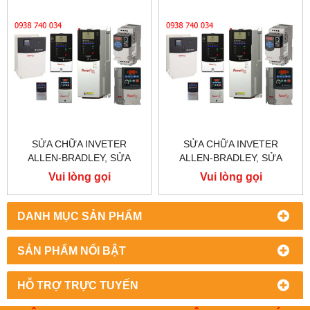
SỬA CHỮA INVETER
SỬA CHỮA INVETER
ALLEN-BRADLEY, SỬA
ALLEN-BRADLEY, SỬA
CHỮA ALLEN-BRADLEY
CHỮA ALLEN-BRADLEY
Vui lòng gọi
Vui lòng gọi
POWER FLEX 755
POWER FLEX 753
DANH MỤC SẢN PHẨM
SẢN PHẨM NỔI BẬT
HỖ TRỢ TRỰC TUYẾN