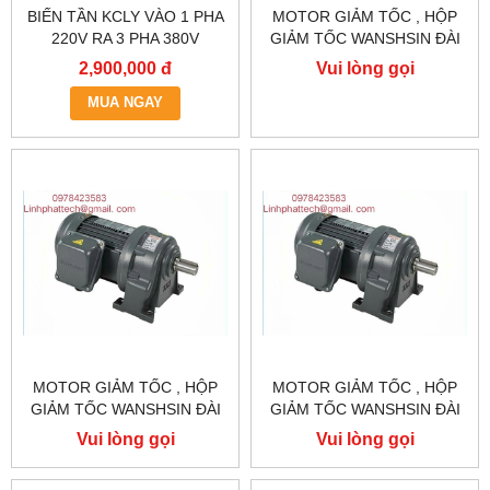
BIẾN TẦN KCLY VÀO 1 PHA
MOTOR GIẢM TỐC , HỘP
220V RA 3 PHA 380V
GIẢM TỐC WANSHSIN ĐÀI
0.75KW, BIẾN TẦN KCLY
LOAN GH40-2200-3S /
2,900,000 đ
Vui lòng gọi
KOC600-R75GT3-B
2.2KW 2200W 3HP
MUA NGAY
MOTOR GIẢM TỐC , HỘP
MOTOR GIẢM TỐC , HỘP
GIẢM TỐC WANSHSIN ĐÀI
GIẢM TỐC WANSHSIN ĐÀI
LOAN 1.5KW 1500W 2HP AC
LOAN 1.5KW 1500W 2HP AC
Vui lòng gọi
Vui lòng gọi
BA PHA 220 V / 380V
BA PHA 220 V / 380V