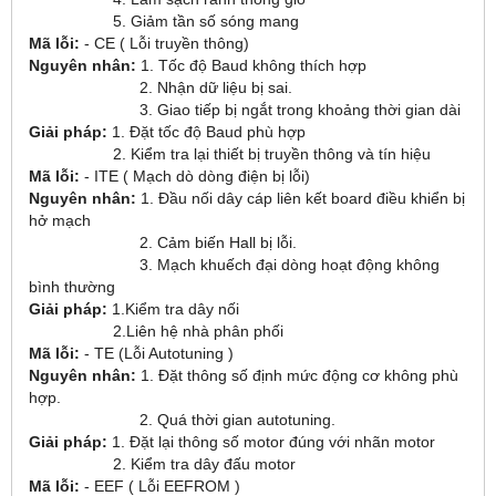
5. Giảm tần số sóng mang
Mã lỗi:
- CE ( Lỗi truyền thông)
Nguyên nhân:
1. Tốc độ Baud không thích hợp
2. Nhận dữ liệu bị sai.
3. Giao tiếp bị ngắt trong khoảng thời gian dài
Giải pháp:
1. Đặt tốc độ Baud phù hợp
2. Kiểm tra lại thiết bị truyền thông và tín hiệu
Mã lỗi:
- ITE ( Mạch dò dòng điện bị lỗi)
Nguyên nhân:
1. Đầu nối dây cáp liên kết board điều khiển bị
hở mạch
2. Cảm biến Hall bị lỗi.
3. Mạch khuếch đại dòng hoạt động không
bình thường
Giải pháp:
1.Kiểm tra dây nối
2.Liên hệ nhà phân phối
Mã lỗi:
- TE (Lỗi Autotuning )
Nguyên nhân:
1. Đặt thông số định mức động cơ không phù
hợp.
2. Quá thời gian autotuning.
Giải pháp:
1. Đặt lại thông số motor đúng với nhãn motor
2. Kiểm tra dây đấu motor
Mã lỗi:
- EEF ( Lỗi EEFROM )