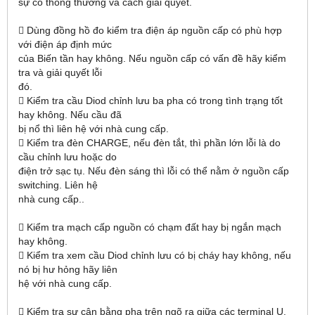
sự cố thông thường và cách giải quyết.
 Dùng đồng hồ đo kiểm tra điện áp nguồn cấp có phù hợp
với điện áp định mức
của Biến tần hay không. Nếu nguồn cấp có vấn đề hãy kiểm
tra và giải quyết lỗi
đó.
 Kiểm tra cầu Diod chỉnh lưu ba pha có trong tình trạng tốt
hay không. Nếu cầu đã
bị nổ thì liên hệ với nhà cung cấp.
 Kiểm tra đèn CHARGE, nếu đèn tắt, thì phần lớn lỗi là do
cầu chỉnh lưu hoặc do
điện trở sạc tụ. Nếu đèn sáng thì lỗi có thể nằm ở nguồn cấp
switching. Liên hệ
nhà cung cấp..
 Kiểm tra mạch cấp nguồn có chạm đất hay bị ngắn mạch
hay không.
 Kiểm tra xem cầu Diod chỉnh lưu có bị cháy hay không, nếu
nó bị hư hỏng hãy liên
hệ với nhà cung cấp.
 Kiểm tra sự cân bằng pha trên ngõ ra giữa các terminal U,