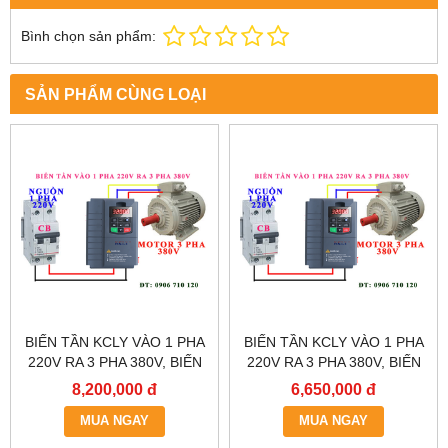
Bình chọn sản phẩm:
SẢN PHẨM CÙNG LOẠI
BIẾN TẦN KCLY VÀO 1 PHA
BIẾN TẦN KCLY VÀO 1 PHA
220V RA 3 PHA 380V, BIẾN
220V RA 3 PHA 380V, BIẾN
TẦN KCLY KOC600-011GT3-
TẦN KCLY KOC600-
8,200,000 đ
6,650,000 đ
B
7R5GT3-B
MUA NGAY
MUA NGAY