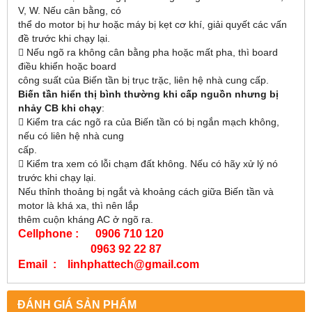
V, W. Nếu cân bằng, có
thể do motor bị hư hoặc máy bị kẹt cơ khí, giải quyết các vấn
đề trước khi chạy lại.
 Nếu ngõ ra không cân bằng pha hoặc mất pha, thì board
điều khiển hoặc board
công suất của Biến tần bị trục trặc, liên hệ nhà cung cấp.
Biến tần hiển thị bình thường khi cấp nguồn nhưng bị
nhảy CB khi chạy
:
 Kiểm tra các ngõ ra của Biến tần có bị ngắn mạch không,
nếu có liên hệ nhà cung
cấp.
 Kiểm tra xem có lỗi chạm đất không. Nếu có hãy xử lý nó
trước khi chạy lại.
Nếu thỉnh thoảng bị ngắt và khoảng cách giữa Biến tần và
motor là khá xa, thì nên lắp
thêm cuộn kháng AC ở ngõ ra.
Cellphone : 0906 710 120
0963 92 22 87
Email : linhphattech@gmail.com
ĐÁNH GIÁ SẢN PHẨM