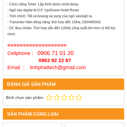
- Chức năng Timer: Lập trình được on/of delay
- Ngõ vào digital M.O.P: Up/Down/ Hold/ Reset
- Tinh chỉnh: Tất cả Analog và xung của ngõ vào/ngõ ra.
- Transistor hãm động năng: tích hợp đến 15Kw, 200/400VAC
- DC Bus choke: Tích hợp sẵn đến 22KW, công suất lớn hơn có thể tùy
chọn.
===================
0906 71 01 20
Cellphone :
0963 92 22 87
Email : linhphattech@gmail.com
ĐÁNH GIÁ SẢN PHẨM
Bình chọn sản phẩm:
SẢN PHẨM CÙNG LOẠI