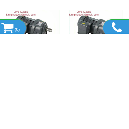
(
0
)
MOTOR GIẢM TỐC , HỘP
MOTOR GIẢM TỐC , HỘP
GIẢM TỐC WANSHSIN ĐÀI
GIẢM TỐC WANSHSIN ĐÀI
LOAN 1.5KW 1500W 2HP AC
LOAN 1.5KW 1500W 2HP AC
Vui lòng gọi
Vui lòng gọi
BA PHA 220 V / 380V
BA PHA 220 V / 380V