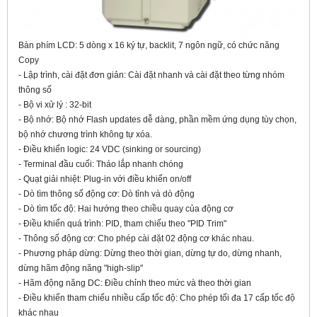
Bàn phím LCD: 5 dòng x 16 ký tự, backlit, 7 ngôn ngữ, có chức năng
Copy
- Lập trình, cài đặt đơn giản: Cài đặt nhanh và cài đặt theo từng nhóm
thông số
- Bộ vi xử lý : 32-bit
- Bộ nhớ: Bộ nhớ Flash updates dễ dàng, phần mềm ứng dụng tùy chọn,
bộ nhớ chương trình không tự xóa.
- Điều khiển logic: 24 VDC (sinking or sourcing)
- Terminal đầu cuối: Tháo lắp nhanh chóng
- Quạt giải nhiệt: Plug-in với điều khiển on/off
- Dò tìm thông số động cơ: Dò tỉnh và dò động
- Dò tìm tốc độ: Hai hướng theo chiều quay của động cơ
- Điều khiển quá trình: PID, tham chiếu theo "PID Trim"
- Thông số động cơ: Cho phép cài đặt 02 động cơ khác nhau.
- Phương pháp dừng: Dừng theo thời gian, dừng tự do, dừng nhanh,
dừng hãm động năng "high-slip"
- Hãm động năng DC: Điều chỉnh theo mức và theo thời gian
- Điều khiển tham chiếu nhiều cấp tốc độ: Cho phép tối đa 17 cấp tốc độ
khác nhau