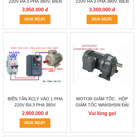
220V RA 3 PHA 380V, BIẾN
220V RA 3 PHA 380V, BIẾN
TẦN KCLY KOC600-
TẦN KCLY KOC600-
3,950,000 đ
3,300,000 đ
2R2GT3-B
1R5GT3-B
MUA NGAY
MUA NGAY
BIẾN TẦN KCLY VÀO 1 PHA
MOTOR GIẢM TỐC , HỘP
220V RA 3 PHA 380V
GIẢM TỐC WANSHSIN ĐÀI
0.75KW, BIẾN TẦN KCLY
LOAN GH40-2200-3S /
2,900,000 đ
Vui lòng gọi
KOC600-R75GT3-B
2.2KW 2200W 3HP
MUA NGAY