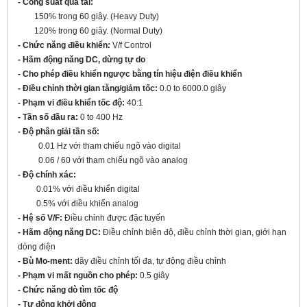
- Công suất quá tải:
150% trong 60 giây. (Heavy Duty)
120% trong 60 giây. (Normal Duty)
- Chức năng điều khiển:
V/f Control
- Hãm động năng DC, dừng tự do
- Cho phép điều khiển ngược bằng tín hiệu điện điều khiển
- Điều chỉnh thời gian tăng/giảm tốc:
0.0 to 6000.0 giây
- Phạm vi điều khiển tốc độ:
40:1
-
Tần số đầu ra:
0 to 400 Hz
- Độ phân giải tần số:
0.01 Hz với tham chiếu ngõ vào digital
0.06 / 60
với tham chiếu ngõ vào analog
- Độ chính xác:
0.01% với điều khiển digital
0.5% với điều khiển analog
- Hệ số V/F:
Điều chỉnh được đặc tuyến
- Hãm động năng DC:
Điều chỉnh biên độ, điều chỉnh thời gian, giới hạn
dòng điện
- Bù Mo-ment:
dãy điều chỉnh tối đa, tự động điều chỉnh
- Phạm vi mất nguồn cho phép:
0.5 giây
- Chức năng dò tìm tốc độ
- Tự động khởi động