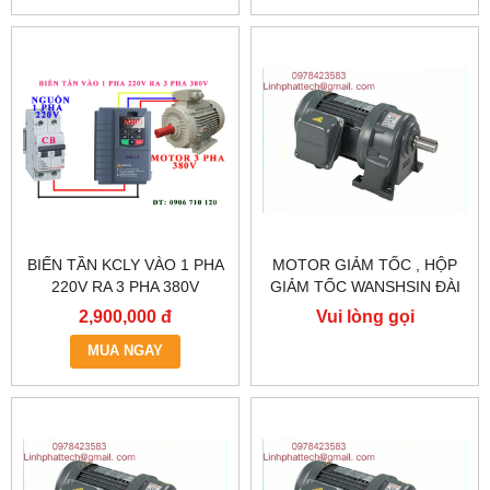
BIẾN TẦN KCLY VÀO 1 PHA
MOTOR GIẢM TỐC , HỘP
220V RA 3 PHA 380V
GIẢM TỐC WANSHSIN ĐÀI
0.75KW, BIẾN TẦN KCLY
LOAN GH40-2200-3S /
2,900,000 đ
Vui lòng gọi
KOC600-R75GT3-B
2.2KW 2200W 3HP
MUA NGAY