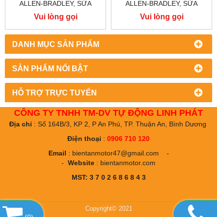
ALLEN-BRADLEY, SỬA
ALLEN-BRADLEY, SỬA
CHỮA ALLEN-BRADLEY
CHỮA ALLEN-BRADLEY
Vui lòng gọi
Vui lòng gọi
POWER FLEX 755
POWER FLEX 753
DANH MỤC SẢN PHẨM
SẢN PHẨM NỔI BẬT
HỖ TRỢ TRỰC TUYẾN
CÔNG TY TNHH TM-DV TỰ ĐỘNG LINH PHÁT
Địa chỉ
: Số 164B/3, KP 2, P An Phú, TP. Thuận An, Bình Dương
Điện thoại
:
0906 710 120
Email
:
bientanmotor47@gmail.com
-
-
Website
:
bientanmotor.com
MST: 3 7 0 2 6 8 6 8 4 3
Copyright© 2021