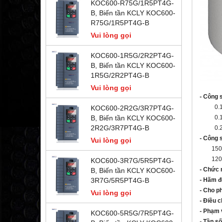
KOC600-R75G/1R5PT4G-
B, Biến tần KCLY KOC600-
R75G/1R5PT4G-B
Vui lòng gọi
KOC600-1R5G/2R2PT4G-
B, Biến tần KCLY KOC600-
1R5G/2R2PT4G-B
Vui lòng gọi
- Công 
0.1kW 
KOC600-2R2G/3R7PT4G-
0.1kW 
B, Biến tần KCLY KOC600-
2R2G/3R7PT4G-B
0.2Kw 
- Công s
Vui lòng gọi
150% t
120% tr
KOC600-3R7G/5R5PT4G-
- Chức 
B, Biến tần KCLY KOC600-
- Hãm đ
3R7G/5R5PT4G-B
- Cho p
Vui lòng gọi
- Điều c
- Phạm v
KOC600-5R5G/7R5PT4G-
-
Tần số