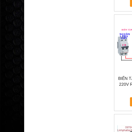
BIẾN 
220V R
TẦ