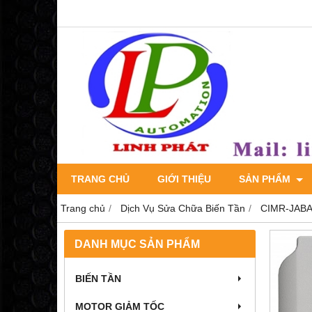
TRANG CHỦ
GIỚI THIỆU
SẢN PHẨM
Trang chủ
Dịch Vụ Sửa Chữa Biến Tần
CIMR-JABA
DANH MỤC SẢN PHẨM
BIẾN TẦN
MOTOR GIẢM TỐC