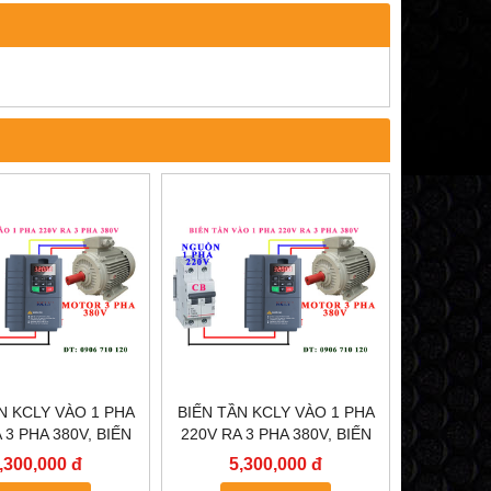
N KCLY VÀO 1 PHA
BIẾN TẦN KCLY VÀO 1 PHA
 3 PHA 380V, BIẾN
220V RA 3 PHA 380V, BIẾN
 KCLY KOC600-
TẦN KCLY KOC600-
,300,000 đ
5,300,000 đ
5R5GT3-B
3R7GT3-B