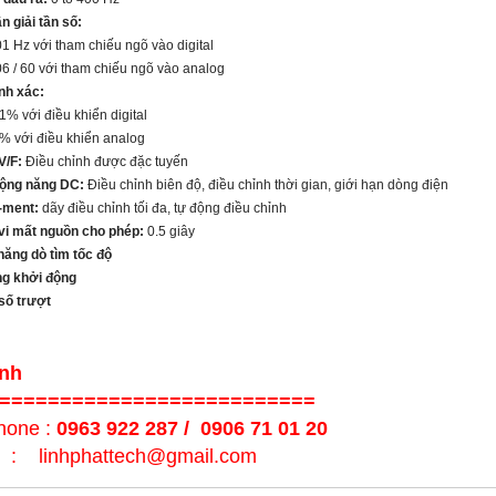
n giải tần số:
 với tham chiếu ngõ vào digital
/ 60
với tham chiếu ngõ vào analog
ính xác:
ới điều khiển digital
ới điều khiển analog
V/F:
Điều chỉnh được đặc tuyến
ộng năng DC:
Điều chỉnh biên độ, điều chỉnh thời gian, giới hạn dòng điện
-ment:
dãy điều chỉnh tối đa, tự động điều chỉnh
vi mất nguồn cho phép:
0.5 giây
năng dò tìm tốc độ
ng khởi động
 số trượt
inh
==========================
hone :
0963 922 287 / 0906 71 01 20
l : linhphattech@gmail.com