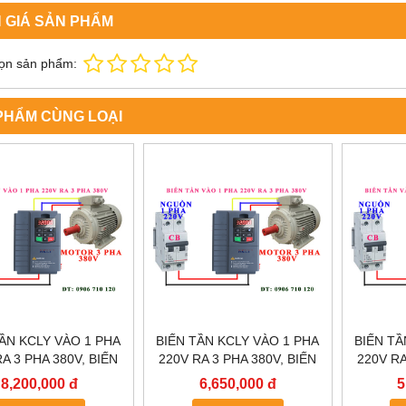
 GIÁ SẢN PHẨM
ọn sản phẩm:
PHẨM CÙNG LOẠI
TẦN KCLY VÀO 1 PHA
BIẾN TẦN KCLY VÀO 1 PHA
BIẾN TẦ
A 3 PHA 380V, BIẾN
220V RA 3 PHA 380V, BIẾN
220V RA
LY KOC600-011GT3-
TẦN KCLY KOC600-
TẦN
8,200,000 đ
6,650,000 đ
5
B
7R5GT3-B