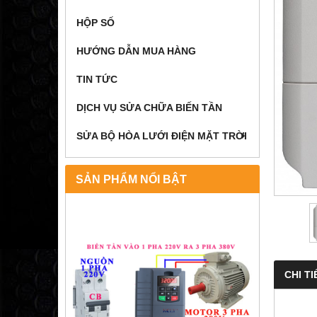
HỘP SỐ
HƯỚNG DẪN MUA HÀNG
TIN TỨC
DỊCH VỤ SỬA CHỮA BIẾN TẦN
SỬA BỘ HÒA LƯỚI ĐIỆN MẶT TRỜI
SẢN PHẨM NỔI BẬT
CHI TI