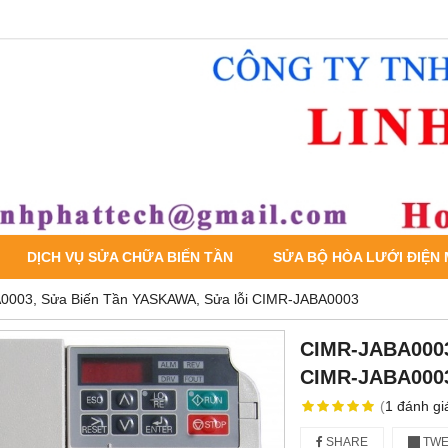
DỊCH VỤ SỬA CHỮA BIẾN TẦN
SỬA BỘ HÒA LƯỚI ĐIỆN
0003, Sửa Biến Tần YASKAWA, Sửa lỗi CIMR-JABA0003
CIMR-JABA0003
CIMR-JABA000
(
1
đánh gi
SHARE
TWE