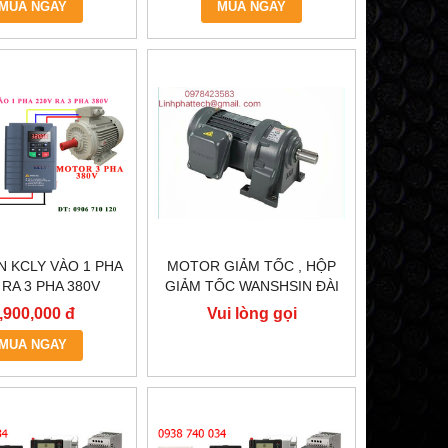
MUA NGAY
MUA NGAY
N KCLY VÀO 1 PHA
MOTOR GIẢM TỐC , HỘP
 RA 3 PHA 380V
GIẢM TỐC WANSHSIN ĐÀI
, BIẾN TẦN KCLY
LOAN GH40-2200-3S /
,900,000 đ
Vui lòng gọi
600-R75GT3-B
2.2KW 2200W 3HP
MUA NGAY