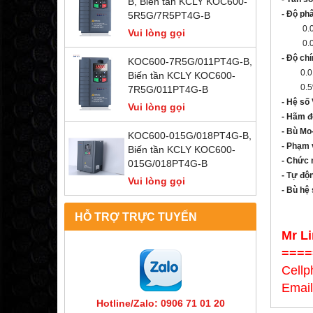
B, Biến tần KCLY KOC600-
- Độ phâ
5R5G/7R5PT4G-B
0.01 Hz
Vui lòng gọi
0.06 
- Độ ch
KOC600-7R5G/011PT4G-B,
0.01% v
Biến tần KCLY KOC600-
0.5% v
7R5G/011PT4G-B
- Hệ số 
Vui lòng gọi
- Hãm đ
- Bù Mo
KOC600-015G/018PT4G-B,
- Phạm 
Biến tần KCLY KOC600-
- Chức 
015G/018PT4G-B
- Tự độ
Vui lòng gọi
- Bù hệ
HỖ TRỢ TRỰC TUYẾN
Mr L
====
Cellp
Emai
Hotline/Zalo: 0906 71 01 20