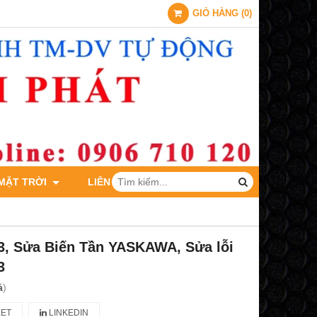
GIỎ HÀNG
(
0
)
 MẶT TRỜI
LIÊN HỆ
, Sửa Biến Tần YASKAWA, Sửa lỗi
3
á
)
ET
LINKEDIN