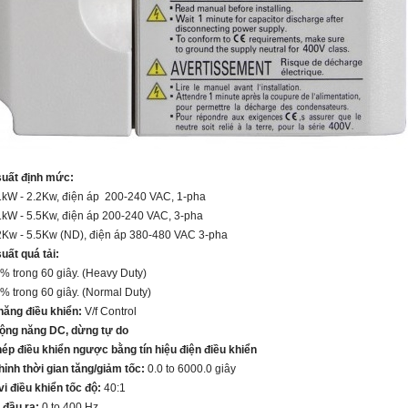
suất định mức:
- 2.2Kw, điện áp 200-240 VAC, 1-pha
- 5.5Kw, điện áp 200-240 VAC, 3-pha
- 5.5Kw (ND), điện áp 380-480 VAC 3-pha
uất quá tải:
rong 60 giây. (Heavy Duty)
ong 60 giây. (Normal Duty)
năng điều khiển:
V/f Control
ộng năng DC, dừng tự do
hép điều khiển ngược bằng tín hiệu điện điều khiển
hỉnh thời gian tăng/giảm tốc:
0.0 to 6000.0 giây
i điều khiển tốc độ:
40:1
 đầu ra:
0 to 400 Hz