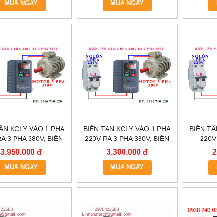
MUA NGAY
MUA NGAY
TẦN KCLY VÀO 1 PHA
BIẾN TẦN KCLY VÀO 1 PHA
BIẾN TẦ
A 3 PHA 380V, BIẾN
220V RA 3 PHA 380V, BIẾN
220V
N KCLY KOC600-
TẦN KCLY KOC600-
0.75KW
3,950,000 đ
3,300,000 đ
2
2R2GT3-B
1R5GT3-B
KOC
MUA NGAY
MUA NGAY