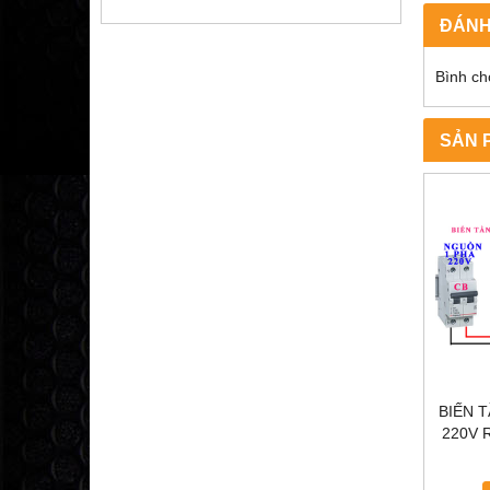
ĐÁNH
Bình ch
SẢN 
BIẾN 
220V R
TẦN KC