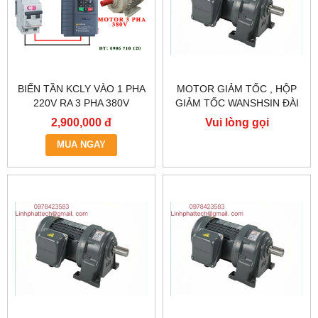
BIẾN TẦN KCLY VÀO 1 PHA
MOTOR GIẢM TỐC , HỘP
220V RA 3 PHA 380V
GIẢM TỐC WANSHSIN ĐÀI
0.75KW, BIẾN TẦN KCLY
LOAN GH40-2200-3S /
2,900,000 đ
Vui lòng gọi
KOC600-R75GT3-B
2.2KW 2200W 3HP
MUA NGAY