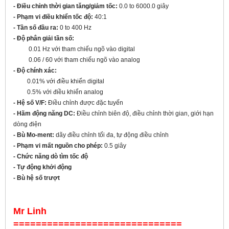
- Điều chỉnh thời gian tăng/giảm tốc:
0.0 to 6000.0 giây
- Phạm vi điều khiển tốc độ:
40:1
-
Tần số đầu ra:
0 to 400 Hz
- Độ phân giải tần số:
0.01 Hz với tham chiếu ngõ vào digital
0.06 / 60
với tham chiếu ngõ vào analog
- Độ chính xác:
0.01% với điều khiển digital
0.5% với điều khiển analog
- Hệ số V/F:
Điều chỉnh được đặc tuyến
- Hãm động năng DC:
Điều chỉnh biên độ, điều chỉnh thời gian, giới hạn
dòng điện
- Bù Mo-ment:
dãy điều chỉnh tối đa, tự động điều chỉnh
- Phạm vi mất nguồn cho phép:
0.5 giây
- Chức năng dò tìm tốc độ
- Tự động khởi động
- Bù hệ số trượt
Mr Linh
==============================