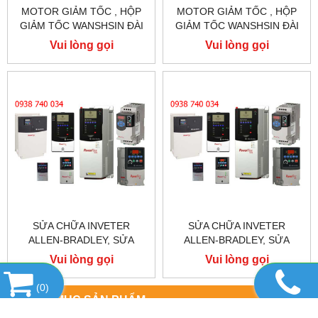
MOTOR GIẢM TỐC , HỘP
MOTOR GIẢM TỐC , HỘP
GIẢM TỐC WANSHSIN ĐÀI
GIẢM TỐC WANSHSIN ĐÀI
LOAN 1.5KW 1500W 2HP AC
LOAN 1.5KW 1500W 2HP AC
Vui lòng gọi
Vui lòng gọi
BA PHA 220 V / 380V
BA PHA 220 V / 380V
SỬA CHỮA INVETER
SỬA CHỮA INVETER
ALLEN-BRADLEY, SỬA
ALLEN-BRADLEY, SỬA
CHỮA ALLEN-BRADLEY
CHỮA ALLEN-BRADLEY
Vui lòng gọi
Vui lòng gọi
POWER FLEX 755
POWER FLEX 753
(
0
)
DANH MỤC SẢN PHẨM