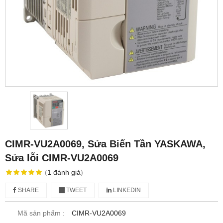
CIMR-VU2A0069, Sửa Biến Tần YASKAWA,
Sửa lỗi CIMR-VU2A0069
(
1
đánh giá
)
SHARE
TWEET
LINKEDIN
Mã sản phẩm :
CIMR-VU2A0069