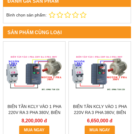
ĐÁNH GIÁ SẢN PHẨM
Bình chọn sản phẩm:
SẢN PHẨM CÙNG LOẠI
BIẾN TẦN KCLY VÀO 1 PHA
BIẾN TẦN KCLY VÀO 1 PHA
220V RA 3 PHA 380V, BIẾN
220V RA 3 PHA 380V, BIẾN
TẦN KCLY KOC600-011GT3-
TẦN KCLY KOC600-
8,200,000 đ
6,650,000 đ
B
7R5GT3-B
MUA NGAY
MUA NGAY