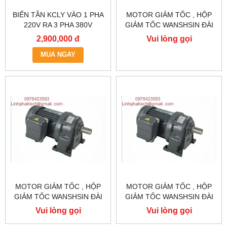
BIẾN TẦN KCLY VÀO 1 PHA
MOTOR GIẢM TỐC , HỘP
220V RA 3 PHA 380V
GIẢM TỐC WANSHSIN ĐÀI
0.75KW, BIẾN TẦN KCLY
LOAN GH40-2200-3S /
2,900,000 đ
Vui lòng gọi
KOC600-R75GT3-B
2.2KW 2200W 3HP
MUA NGAY
MOTOR GIẢM TỐC , HỘP
MOTOR GIẢM TỐC , HỘP
GIẢM TỐC WANSHSIN ĐÀI
GIẢM TỐC WANSHSIN ĐÀI
LOAN 1.5KW 1500W 2HP AC
LOAN 1.5KW 1500W 2HP AC
Vui lòng gọi
Vui lòng gọi
BA PHA 220 V / 380V
BA PHA 220 V / 380V