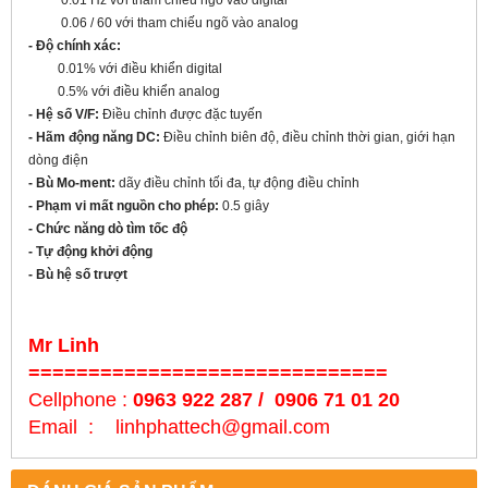
0.01 Hz với tham chiếu ngõ vào digital
0.06 / 60
với tham chiếu ngõ vào analog
- Độ chính xác:
0.01% với điều khiển digital
0.5% với điều khiển analog
- Hệ số V/F:
Điều chỉnh được đặc tuyến
- Hãm động năng DC:
Điều chỉnh biên độ, điều chỉnh thời gian, giới hạn
dòng điện
- Bù Mo-ment:
dãy điều chỉnh tối đa, tự động điều chỉnh
- Phạm vi mất nguồn cho phép:
0.5 giây
- Chức năng dò tìm tốc độ
- Tự động khởi động
- Bù hệ số trượt
Mr Linh
==============================
Cellphone :
0963 922 287 / 0906 71 01 20
Email : linhphattech@gmail.com