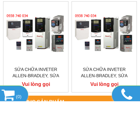
SỬA CHỮA INVETER
SỬA CHỮA INVETER
ALLEN-BRADLEY, SỬA
ALLEN-BRADLEY, SỬA
CHỮA ALLEN-BRADLEY
CHỮA ALLEN-BRADLEY
Vui lòng gọi
Vui lòng gọi
POWER FLEX 755
POWER FLEX 753
(
0
)
DANH MỤC SẢN PHẨM
SẢN PHẨM NỔI BẬT
HỖ TRỢ TRỰC TUYẾN