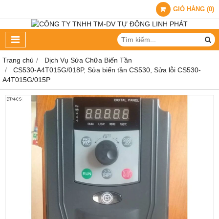
GIỎ HÀNG
(
0
)
Trang chủ
Dịch Vụ Sửa Chữa Biến Tần
CS530-A4T015G/018P, Sửa biến tần CS530, Sửa lỗi CS530-
A4T015G/015P