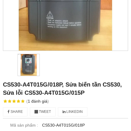
CS530-A4T015G/018P, Sửa biến tần CS530,
Sửa lỗi CS530-A4T015G/015P
(
1
đánh giá
)
SHARE
TWEET
LINKEDIN
Mã sản phẩm :
CS530-A4T015G/018P