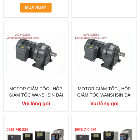
KOC600-R75GT3-B
2.2KW 2200W 3HP
MUA NGAY
MOTOR GIẢM TỐC , HỘP
MOTOR GIẢM TỐC , HỘP
GIẢM TỐC WANSHSIN ĐÀI
GIẢM TỐC WANSHSIN ĐÀI
LOAN 1.5KW 1500W 2HP AC
LOAN 1.5KW 1500W 2HP AC
Vui lòng gọi
Vui lòng gọi
BA PHA 220 V / 380V
BA PHA 220 V / 380V