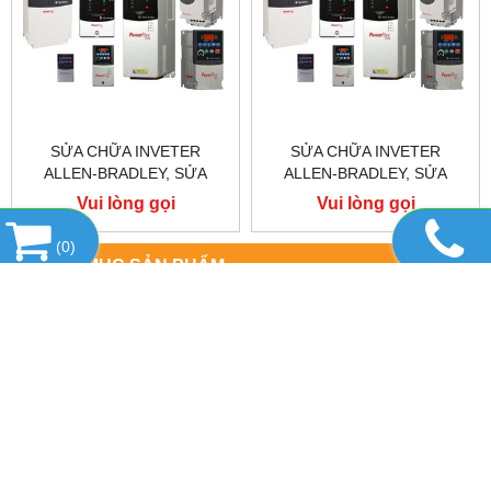
SỬA CHỮA INVETER
SỬA CHỮA INVETER
ALLEN-BRADLEY, SỬA
ALLEN-BRADLEY, SỬA
CHỮA ALLEN-BRADLEY
CHỮA ALLEN-BRADLEY
Vui lòng gọi
Vui lòng gọi
POWER FLEX 755
POWER FLEX 753
(
0
)
DANH MỤC SẢN PHẨM
SẢN PHẨM NỔI BẬT
HỖ TRỢ TRỰC TUYẾN
CÔNG TY TNHH TM-DV TỰ ĐỘNG LINH PHÁT
Địa chỉ
: Số 164B/3, KP 2, P An Phú, TP. Thuận An, Bình Dương
Điện thoại
:
0906 710 120