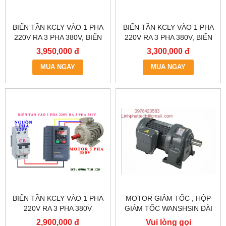
BIẾN TẦN KCLY VÀO 1 PHA
BIẾN TẦN KCLY VÀO 1 PHA
220V RA 3 PHA 380V, BIẾN
220V RA 3 PHA 380V, BIẾN
TẦN KCLY KOC600-
TẦN KCLY KOC600-
3,950,000 đ
3,300,000 đ
2R2GT3-B
1R5GT3-B
MUA NGAY
MUA NGAY
BIẾN TẦN KCLY VÀO 1 PHA
MOTOR GIẢM TỐC , HỘP
220V RA 3 PHA 380V
GIẢM TỐC WANSHSIN ĐÀI
0.75KW, BIẾN TẦN KCLY
LOAN GH40-2200-3S /
2,900,000 đ
Vui lòng gọi