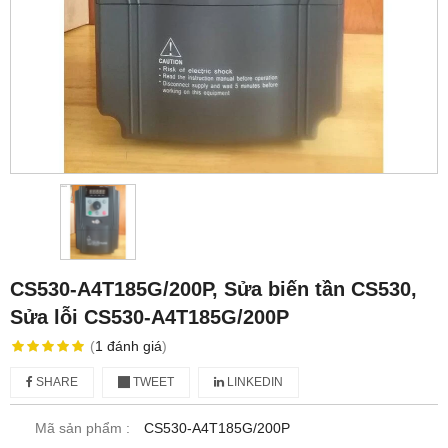
CS530-A4T185G/200P, Sửa biến tần CS530,
Sửa lỗi CS530-A4T185G/200P
(
1
đánh giá
)
SHARE
TWEET
LINKEDIN
Mã sản phẩm :
CS530-A4T185G/200P