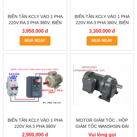
BIẾN TẦN KCLY VÀO 1 PHA
BIẾN TẦN KCLY VÀO 1 PHA
220V RA 3 PHA 380V, BIẾN
220V RA 3 PHA 380V, BIẾN
TẦN KCLY KOC600-
TẦN KCLY KOC600-
3,950,000 đ
3,300,000 đ
2R2GT3-B
1R5GT3-B
MUA NGAY
MUA NGAY
BIẾN TẦN KCLY VÀO 1 PHA
MOTOR GIẢM TỐC , HỘP
220V RA 3 PHA 380V
GIẢM TỐC WANSHSIN ĐÀI
0.75KW, BIẾN TẦN KCLY
LOAN GH40-2200-3S /
2,900,000 đ
Vui lòng gọi