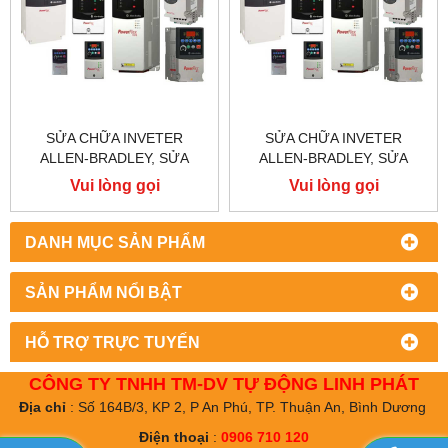
SỬA CHỮA INVETER
SỬA CHỮA INVETER
ALLEN-BRADLEY, SỬA
ALLEN-BRADLEY, SỬA
CHỮA ALLEN-BRADLEY
CHỮA ALLEN-BRADLEY
Vui lòng gọi
Vui lòng gọi
POWER FLEX 755
POWER FLEX 753
DANH MỤC SẢN PHẨM
SẢN PHẨM NỔI BẬT
HỖ TRỢ TRỰC TUYẾN
CÔNG TY TNHH TM-DV TỰ ĐỘNG LINH PHÁT
Địa chỉ
: Số 164B/3, KP 2, P An Phú, TP. Thuận An, Bình Dương
Điện thoại
:
0906 710 120