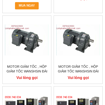
KOC600-R75GT3-B
2.2KW 2200W 3HP
MUA NGAY
MOTOR GIẢM TỐC , HỘP
MOTOR GIẢM TỐC , HỘP
GIẢM TỐC WANSHSIN ĐÀI
GIẢM TỐC WANSHSIN ĐÀI
LOAN 1.5KW 1500W 2HP AC
LOAN 1.5KW 1500W 2HP AC
Vui lòng gọi
Vui lòng gọi
BA PHA 220 V / 380V
BA PHA 220 V / 380V