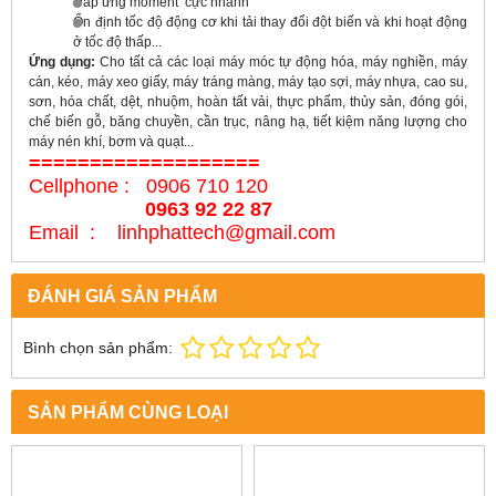
Đáp ứng moment cực nhanh
Ổn định tốc độ động cơ khi tải thay đổi đột biến và khi hoạt động
ở tốc độ thấp...
Ứng dụng:
Cho tất cả các loại máy móc tự động hóa, máy nghiền, máy
cán, kéo, máy xeo giấy, máy tráng màng, máy tạo sợi, máy nhựa, cao su,
sơn, hóa chất, dệt, nhuộm, hoàn tất vải, thực phẩm, thủy sản, đóng gói,
chế biến gỗ, băng chuyền, cần trục, nâng hạ, tiết kiệm năng lượng cho
máy nén khí, bơm và quạt...
===================
Cellphone : 0906 710 120
0963 92 22 87
Email : linhphattech@gmail.com
ĐÁNH GIÁ SẢN PHẨM
Bình chọn sản phẩm:
SẢN PHẨM CÙNG LOẠI