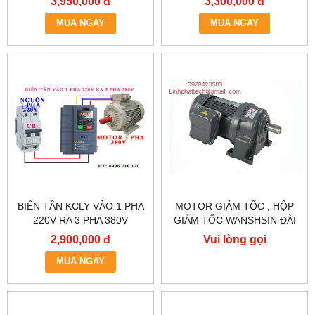
3,950,000 đ
3,300,000 đ
2R2GT3-B
1R5GT3-B
MUA NGAY
MUA NGAY
BIẾN TẦN KCLY VÀO 1 PHA
MOTOR GIẢM TỐC , HỘP
220V RA 3 PHA 380V
GIẢM TỐC WANSHSIN ĐÀI
0.75KW, BIẾN TẦN KCLY
LOAN GH40-2200-3S /
2,900,000 đ
Vui lòng gọi
KOC600-R75GT3-B
2.2KW 2200W 3HP
MUA NGAY