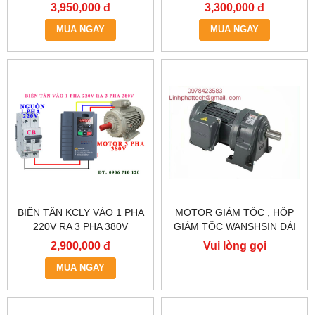
TẦN KCLY KOC600-
TẦN KCLY KOC600-
3,950,000 đ
3,300,000 đ
2R2GT3-B
1R5GT3-B
MUA NGAY
MUA NGAY
BIẾN TẦN KCLY VÀO 1 PHA
MOTOR GIẢM TỐC , HỘP
220V RA 3 PHA 380V
GIẢM TỐC WANSHSIN ĐÀI
0.75KW, BIẾN TẦN KCLY
LOAN GH40-2200-3S /
2,900,000 đ
Vui lòng gọi
KOC600-R75GT3-B
2.2KW 2200W 3HP
MUA NGAY