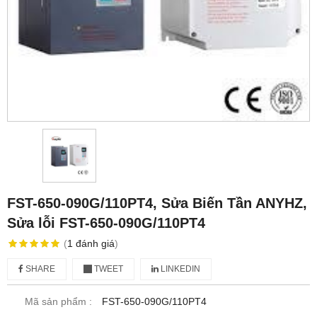
FST-650-090G/110PT4, Sửa Biến Tần ANYHZ,
Sửa lỗi FST-650-090G/110PT4
(
1
đánh giá
)
SHARE
TWEET
LINKEDIN
Mã sản phẩm :
FST-650-090G/110PT4