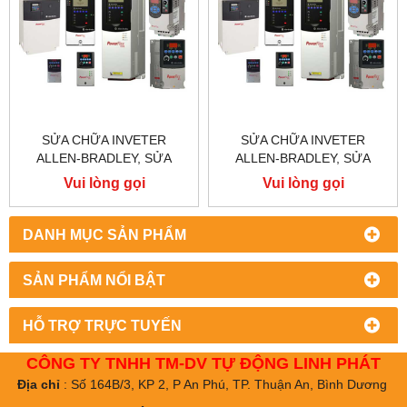
SỬA CHỮA INVETER
SỬA CHỮA INVETER
ALLEN-BRADLEY, SỬA
ALLEN-BRADLEY, SỬA
CHỮA ALLEN-BRADLEY
CHỮA ALLEN-BRADLEY
Vui lòng gọi
Vui lòng gọi
POWER FLEX 755
POWER FLEX 753
DANH MỤC SẢN PHẨM
SẢN PHẨM NỔI BẬT
HỖ TRỢ TRỰC TUYẾN
CÔNG TY TNHH TM-DV TỰ ĐỘNG LINH PHÁT
Địa chỉ
: Số 164B/3, KP 2, P An Phú, TP. Thuận An, Bình Dương