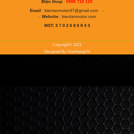
Điện thoại
:
0906 710 120
Email
:
bientanmotor47@gmail.com
-
-
Website
:
bientanmotor.com
MST: 3 7 0 2 6 8 6 8 4 3
Copyright© 2021
Designed By
GianHangVN