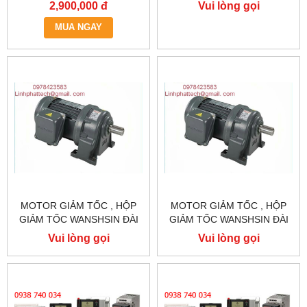
0.75KW, BIẾN TẦN KCLY
LOAN GH40-2200-3S /
2,900,000 đ
Vui lòng gọi
KOC600-R75GT3-B
2.2KW 2200W 3HP
MUA NGAY
MOTOR GIẢM TỐC , HỘP
MOTOR GIẢM TỐC , HỘP
GIẢM TỐC WANSHSIN ĐÀI
GIẢM TỐC WANSHSIN ĐÀI
LOAN 1.5KW 1500W 2HP AC
LOAN 1.5KW 1500W 2HP AC
Vui lòng gọi
Vui lòng gọi
BA PHA 220 V / 380V
BA PHA 220 V / 380V