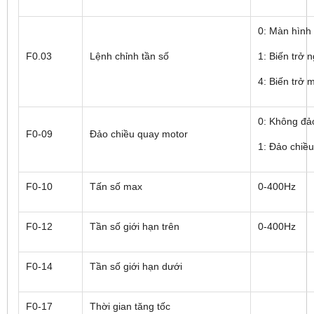
0: Màn hình
F0.03
Lệnh chỉnh tần số
1: Biến trở 
4: Biến trở 
0: Không đả
F0-09
Đảo chiều quay motor
1: Đảo chiều
F0-10
Tấn số max
0-400Hz
F0-12
Tần số giới hạn trên
0-400Hz
F0-14
Tần số giới hạn dưới
F0-17
Thời gian tăng tốc