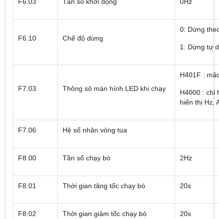
F6.03
Tần số khởi động
0Hz
0: Dừng theo
F6.10
Chế độ dừng
1: Dừng tự 
H401F : mặc
F7.03
Thông sô màn hình LED khi chạy
H4000 : chỉ 
hiển thị Hz, 
F7.06
Hệ số nhân vòng tua
F8.00
Tần số chạy bò
2Hz
F8.01
Thời gian tăng tốc chạy bò
20s
F8.02
Thời gian giảm tốc chạy bò
20s