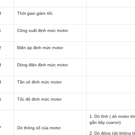
8
Thời gian giảm tốc
1
Công suất định mức motor
2
Điện áp định mức motor
3
Dòng điện định mức motor
4
Tần sô đinh mức motor
5
Tốc độ đinh mức motor
1: Dò tĩnh ( dò motor kh
gắn dây cuaron)
7
Dò thông số của motor
2: Dò động (dò không t