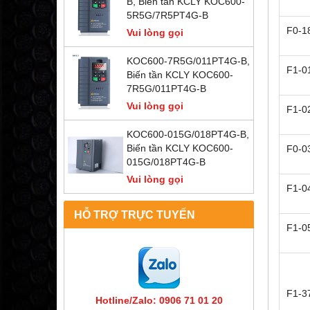
B, Biến tần KCLY KOC600-
5R5G/7R5PT4G-B
F0-1
Vui lòng gọi
KOC600-7R5G/011PT4G-B,
F1-0
Biến tần KCLY KOC600-
7R5G/011PT4G-B
Vui lòng gọi
F1-0
KOC600-015G/018PT4G-B,
Biến tần KCLY KOC600-
F0-0
015G/018PT4G-B
Vui lòng gọi
F1-0
HỖ TRỢ TRỰC TUYẾN
F1-0
F1-3
Hotline/Zalo: 0906 71 01 20