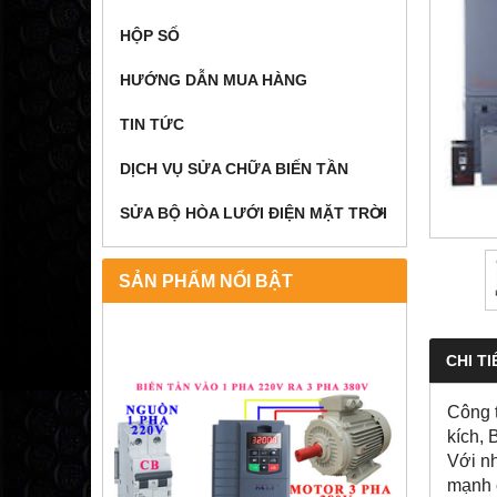
HỘP SỐ
HƯỚNG DẪN MUA HÀNG
TIN TỨC
DỊCH VỤ SỬA CHỮA BIẾN TẦN
SỬA BỘ HÒA LƯỚI ĐIỆN MẶT TRỜI
SẢN PHẨM NỔI BẬT
CHI TI
Công t
kích, 
Với nh
mạnh c