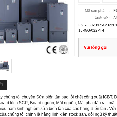
Mã sản phẩm :
F
Xuất xứ :
A
FST-650-18R5G/022PT4
18R5G/022PT4
Vui lòng gọi
ẾT
y chúng tôi chuyên Sửa biến tần báo lỗi chết công xuất IGBT, 
Board kích SCR, Board nguồn, Mất nguồn, Mất pha đầu ra , mất 
iều năm kinh nghiệm sửa biến tần của các hãng Biến tần . Với 
ủa chúng tôi chính là hàng linh kiện stock sẵn, đội ngũ kỹ th