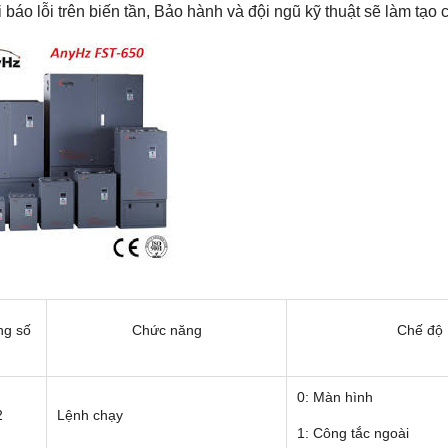
i báo lỗi trên biến tần, Bảo hành và đội ngũ kỹ thuật sẽ làm t
ng số
Chức năng
Chế độ
0: Màn hình
2
Lệnh chạy
1: Công tắc ngoài