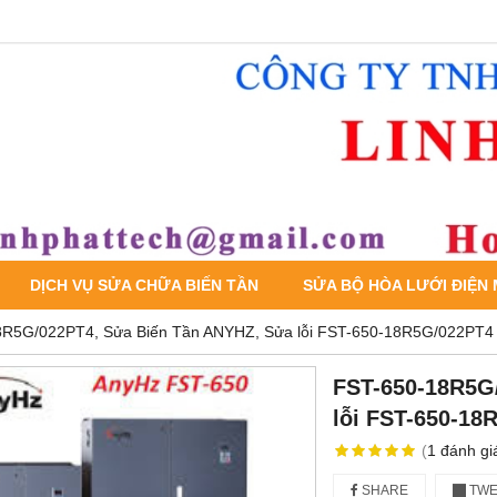
DỊCH VỤ SỬA CHỮA BIẾN TẦN
SỬA BỘ HÒA LƯỚI ĐIỆN
8R5G/022PT4, Sửa Biến Tần ANYHZ, Sửa lỗi FST-650-18R5G/022PT4
FST-650-18R5G
lỗi FST-650-18
(
1
đánh gi
SHARE
TWE