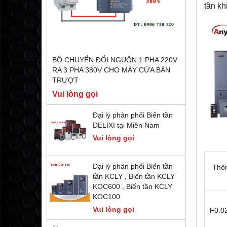
tần kh
BỘ CHUYỂN ĐỔI NGUỒN 1 PHA 220V
RA 3 PHA 380V CHO MÁY CỬA BÀN
TRƯỢT
Vui lòng gọi
Đại lý phân phối Biến tần
DELIXI tại Miền Nam
Vui lòng gọi
Đại lý phân phối Biến tần
Thô
tần KCLY , Biến tần KCLY
KOC600 , Biến tần KCLY
KOC100
Vui lòng gọi
F0.0