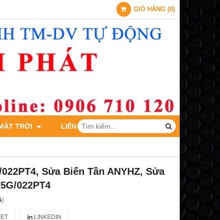
GIỎ HÀNG
(
0
)
 MẶT TRỜI
LIÊN HỆ
/022PT4, Sửa Biến Tần ANYHZ, Sửa
R5G/022PT4
á
)
ET
LINKEDIN