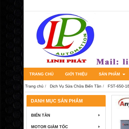
TRANG CHỦ
GIỚI THIỆU
SẢN PHẨM
Trang chủ
Dịch Vụ Sửa Chữa Biến Tần
FST-650-1
DANH MỤC SẢN PHẨM
BIẾN TẦN
MOTOR GIẢM TỐC