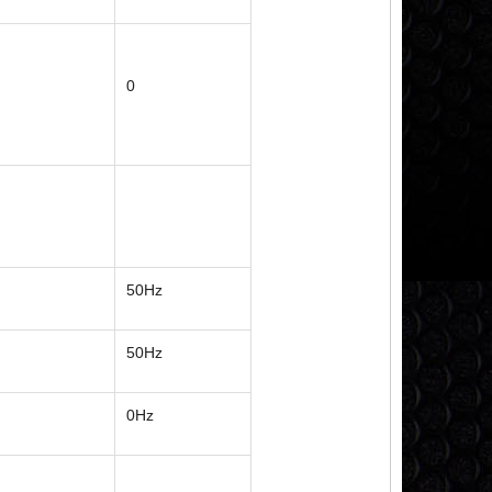
0
50Hz
50Hz
0Hz