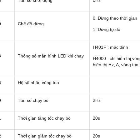
3
Tần số khởi động
0Hz
0: Dừng theo thời gian
0
Chế độ dừng
1: Dừng tự do
H401F : mặc dịnh
3
Thông sô màn hình LED khi chạy
H4000 : chỉ hiển thị vò
hiển thị Hz, A, vòng tua
6
Hệ số nhân vòng tua
0
Tần số chạy bò
2Hz
1
Thời gian tăng tốc chạy bò
20s
2
Thời gian giảm tốc chạy bò
20s