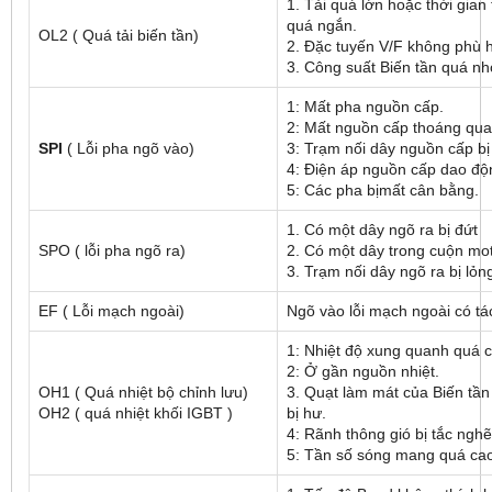
1. Tải quá lớn hoặc thời gian 
quá ngắn.
OL2 ( Quá tải biến tần)
2. Đặc tuyến V/F không phù 
3. Công suất Biến tần quá nh
1: Mất pha nguồn cấp.
2: Mất nguồn cấp thoáng qu
SPI
( Lỗi pha ngõ vào)
3: Trạm nối dây nguồn cấp bị
4: Điện áp nguồn cấp dao độ
5: Các pha bịmất cân bằng.
1. Có một dây ngõ ra bị đứt
SPO ( lỗi pha ngõ ra)
2. Có một dây trong cuộn mot
3. Trạm nối dây ngõ ra bị lỏn
EF ( Lỗi mạch ngoài)
Ngõ vào lỗi mạch ngoài có tá
1: Nhiệt độ xung quanh quá 
2: Ở gần nguồn nhiệt.
OH1 ( Quá nhiệt bộ chỉnh lưu)
3. Quạt làm mát của Biến tầ
OH2 ( quá nhiệt khối IGBT )
bị hư.
4: Rãnh thông gió bị tắc ngh
5: Tần số sóng mang quá ca