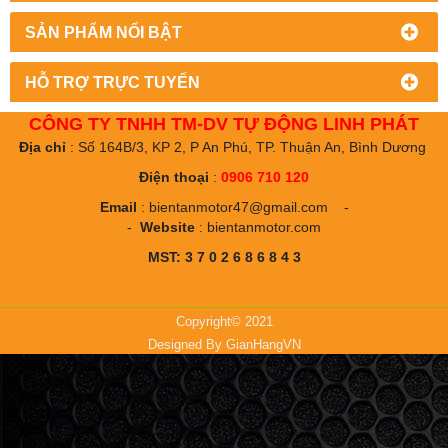
SẢN PHẨM NỔI BẬT
HỖ TRỢ TRỰC TUYẾN
CÔNG TY TNHH TM-DV TỰ ĐỘNG LINH PHÁT
Địa chỉ
: Số 164B/3, KP 2, P An Phú, TP. Thuận An, Bình Dương
Điện thoại
:
0906 710 120
Email
:
bientanmotor47@gmail.com
-
-
Website
:
bientanmotor.com
MST: 3 7 0 2 6 8 6 8 4 3
Copyright© 2021
Designed By
GianHangVN