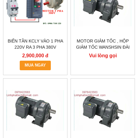
BIẾN TẦN KCLY VÀO 1 PHA
MOTOR GIẢM TỐC , HỘP
220V RA 3 PHA 380V
GIẢM TỐC WANSHSIN ĐÀI
0.75KW, BIẾN TẦN KCLY
LOAN GH40-2200-3S /
2,900,000 đ
Vui lòng gọi
KOC600-R75GT3-B
2.2KW 2200W 3HP
MUA NGAY