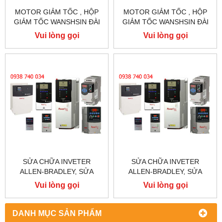
MOTOR GIẢM TỐC , HỘP
MOTOR GIẢM TỐC , HỘP
GIẢM TỐC WANSHSIN ĐÀI
GIẢM TỐC WANSHSIN ĐÀI
LOAN 1.5KW 1500W 2HP AC
LOAN 1.5KW 1500W 2HP AC
Vui lòng gọi
Vui lòng gọi
BA PHA 220 V / 380V
BA PHA 220 V / 380V
SỬA CHỮA INVETER
SỬA CHỮA INVETER
ALLEN-BRADLEY, SỬA
ALLEN-BRADLEY, SỬA
CHỮA ALLEN-BRADLEY
CHỮA ALLEN-BRADLEY
Vui lòng gọi
Vui lòng gọi
POWER FLEX 755
POWER FLEX 753
DANH MỤC SẢN PHẨM