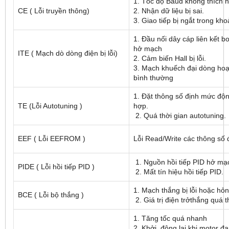
1. Tốc độ Baud không thích
CE ( Lỗi truyền thông)
2. Nhận dữ liệu bị sai.
3. Giao tiếp bị ngắt trong kh
1. Đầu nối dây cáp liên kết b
hở mạch
ITE ( Mạch dò dòng điện bị lỗi)
2. Cảm biến Hall bị lỗi.
3. Mạch khuếch đại dòng ho
bình thường
1. Đặt thông số định mức độ
TE (Lỗi Autotuning )
hợp.
2. Quá thời gian autotuning.
EEF ( Lỗi EEFROM )
Lỗi Read/Write các thông số 
1. Nguồn hồi tiếp PID hở mạ
PIDE ( Lỗi hồi tiếp PID )
2. Mất tín hiệu hồi tiếp PID.
1. Mạch thắng bị lỗi hoặc hỏ
BCE ( Lỗi bộ thắng )
2. Giá trị điện trởthắng quá t
1. Tăng tốc quá nhanh
2. Khởi động lại khi motor đ