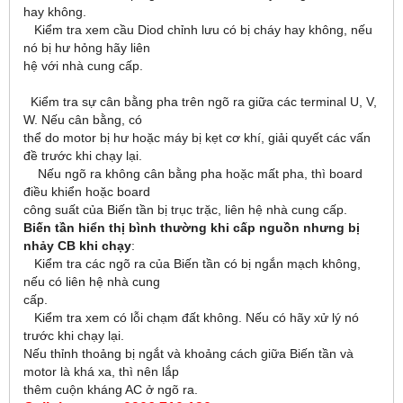
hay không.
Kiểm tra xem cầu Diod chỉnh lưu có bị cháy hay không, nếu
nó bị hư hỏng hãy liên
hệ với nhà cung cấp.
Kiểm tra sự cân bằng pha trên ngõ ra giữa các terminal U, V,
W. Nếu cân bằng, có
thể do motor bị hư hoặc máy bị kẹt cơ khí, giải quyết các vấn
đề trước khi chạy lại.
Nếu ngõ ra không cân bằng pha hoặc mất pha, thì board
điều khiển hoặc board
công suất của Biến tần bị trục trặc, liên hệ nhà cung cấp.
Biến tần hiển thị bình thường khi cấp nguồn nhưng bị
nhảy CB khi chạy
:
Kiểm tra các ngõ ra của Biến tần có bị ngắn mạch không,
nếu có liên hệ nhà cung
cấp.
Kiểm tra xem có lỗi chạm đất không. Nếu có hãy xử lý nó
trước khi chạy lại.
Nếu thỉnh thoảng bị ngắt và khoảng cách giữa Biến tần và
motor là khá xa, thì nên lắp
thêm cuộn kháng AC ở ngõ ra.