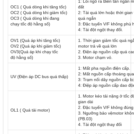
1: Lỗi ngõ ra Biến tần ngắn
OC1 ( Quá dòng khi tăng tốc)
đất
OC2 ( Quá dòng khi giảm tốc)
2: Tải quá lớn hoặc thời gian 
OC3 ( Quá dòng khi đang
quá ngắn
chạy tốc độ hằng số)
3: Đặc tuyến V/F không phù
4: Tải đột ngột thay đổi.
OV1 (Quá áp khi tăng tốc)
1. Thời gian giảm tốc quá n
OV2 (Quá áp khi giảm tốc)
motor trả về quá lớn
OV3(Quá áp khi chạy tốc
2. Điện áp nguồn cấp quá ca
độ hằng số)
3. Motor chạm vỏ.
1: Mất pha nguồn điện cấp.
2: Mất nguồn cấp thoáng qua
UV (Điện áp DC bus quá thấp)
3: Trạm nối dây nguồn cấp bị
4: Điệp áp nguồn cấp dao độ
1. Motor kéo tải nặng ở tốc đ
gian dài
2. Đặc tuyến V/F không đúng
OL1 ( Quá tải motor)
3. Ngưỡng bảo vệmotor khô
(PB.03)
4. Tải đột ngột thay đổi