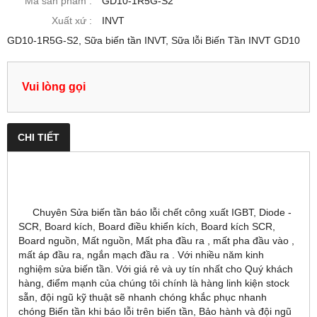
Mã sản phẩm :
GD10-1R5G-S2
Xuất xứ :
INVT
GD10-1R5G-S2, Sữa biến tần INVT, Sữa lỗi Biến Tần INVT GD10
Vui lòng gọi
CHI TIẾT
Chuyên Sửa biến tần báo lỗi chết công xuất IGBT, Diode -
SCR, Board kích, Board điều khiển kích, Board kích SCR,
Board nguồn, Mất nguồn, Mất pha đầu ra , mất pha đầu vào ,
mất áp đầu ra, ngắn mạch đầu ra . Với nhiều năm kinh
nghiệm sửa biến tần. Với giá rẻ và uy tín nhất cho Quý khách
hàng, điểm mạnh của chúng tôi chính là hàng linh kiện stock
sẵn, đội ngũ kỹ thuật sẽ nhanh chóng khắc phục nhanh
chóng Biến tần khi báo lỗi trên biến tần, Bảo hành và đội ngũ