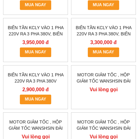
MUA NGAY
MUA NGAY
BIẾN TẦN KCLY VÀO 1 PHA
BIẾN TẦN KCLY VÀO 1 PHA
220V RA 3 PHA 380V, BIẾN
220V RA 3 PHA 380V, BIẾN
TẦN KCLY KOC600-
TẦN KCLY KOC600-
3,950,000 đ
3,300,000 đ
2R2GT3-B
1R5GT3-B
MUA NGAY
MUA NGAY
BIẾN TẦN KCLY VÀO 1 PHA
MOTOR GIẢM TỐC , HỘP
220V RA 3 PHA 380V
GIẢM TỐC WANSHSIN ĐÀI
0.75KW, BIẾN TẦN KCLY
LOAN GH40-2200-3S /
2,900,000 đ
Vui lòng gọi
KOC600-R75GT3-B
2.2KW 2200W 3HP
MUA NGAY
MOTOR GIẢM TỐC , HỘP
MOTOR GIẢM TỐC , HỘP
GIẢM TỐC WANSHSIN ĐÀI
GIẢM TỐC WANSHSIN ĐÀI
LOAN 1.5KW 1500W 2HP AC
LOAN 1.5KW 1500W 2HP AC
Vui lòng gọi
Vui lòng gọi