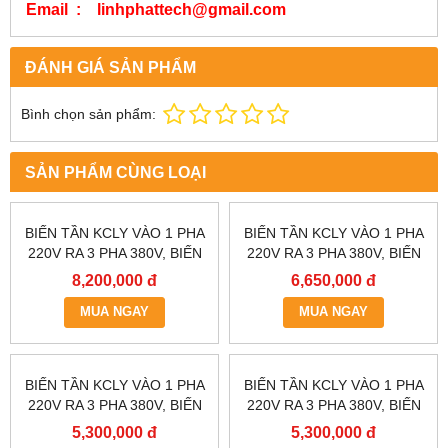
Email : linhphattech@gmail.com
ĐÁNH GIÁ SẢN PHẨM
Bình chọn sản phẩm:
SẢN PHẨM CÙNG LOẠI
BIẾN TẦN KCLY VÀO 1 PHA
BIẾN TẦN KCLY VÀO 1 PHA
220V RA 3 PHA 380V, BIẾN
220V RA 3 PHA 380V, BIẾN
TẦN KCLY KOC600-011GT3-
TẦN KCLY KOC600-
8,200,000 đ
6,650,000 đ
B
7R5GT3-B
MUA NGAY
MUA NGAY
BIẾN TẦN KCLY VÀO 1 PHA
BIẾN TẦN KCLY VÀO 1 PHA
220V RA 3 PHA 380V, BIẾN
220V RA 3 PHA 380V, BIẾN
TẦN KCLY KOC600-
TẦN KCLY KOC600-
5,300,000 đ
5,300,000 đ
5R5GT3-B
3R7GT3-B