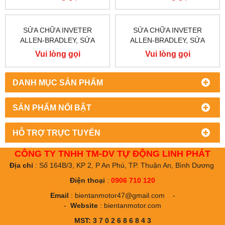
BA PHA 220 V / 380V
BA PHA 220 V / 380V
SỬA CHỮA INVETER
SỬA CHỮA INVETER
ALLEN-BRADLEY, SỬA
ALLEN-BRADLEY, SỬA
CHỮA ALLEN-BRADLEY
CHỮA ALLEN-BRADLEY
Vui lòng gọi
Vui lòng gọi
POWER FLEX 755
POWER FLEX 753
DANH MỤC SẢN PHẨM
SẢN PHẨM NỔI BẬT
HỖ TRỢ TRỰC TUYẾN
CÔNG TY TNHH TM-DV TỰ ĐỘNG LINH PHÁT
Địa chỉ
: Số 164B/3, KP 2, P An Phú, TP. Thuận An, Bình Dương
Điện thoại
:
0906 710 120
Email
:
bientanmotor47@gmail.com
-
-
Website
:
bientanmotor.com
MST: 3 7 0 2 6 8 6 8 4 3