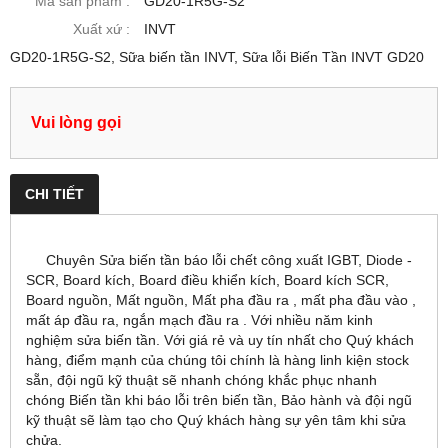
Mã sản phẩm :
GD20-1R5G-S2
Xuất xứ :
INVT
GD20-1R5G-S2, Sữa biến tần INVT, Sữa lỗi Biến Tần INVT GD20
Vui lòng gọi
CHI TIẾT
Chuyên Sửa biến tần báo lỗi chết công xuất IGBT, Diode -
SCR, Board kích, Board điều khiển kích, Board kích SCR,
Board nguồn, Mất nguồn, Mất pha đầu ra , mất pha đầu vào ,
mất áp đầu ra, ngắn mạch đầu ra . Với nhiều năm kinh
nghiệm sửa biến tần. Với giá rẻ và uy tín nhất cho Quý khách
hàng, điểm mạnh của chúng tôi chính là hàng linh kiện stock
sẵn, đội ngũ kỹ thuật sẽ nhanh chóng khắc phục nhanh
chóng Biến tần khi báo lỗi trên biến tần, Bảo hành và đội ngũ
kỹ thuật sẽ làm tạo cho Quý khách hàng sự yên tâm khi sửa
chửa.