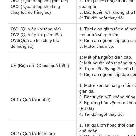
OC2 ( Quá dòng khi giảm tốc)
2: Tải quá lớn hoặc thời gian 
OC3 ( Quá dòng khi đang
quá ngắn
chạy tốc độ hằng số)
3: Đặc tuyến V/F không phù
4: Tải đột ngột thay đổi.
OV1 (Quá áp khi tăng tốc)
1. Thời gian giảm tốc quá n
OV2 (Quá áp khi giảm tốc)
motor trả về quá lớn
OV3(Quá áp khi chạy tốc
2. Điện áp nguồn cấp quá ca
độ hằng số)
3. Motor chạm vỏ.
1: Mất pha nguồn điện cấp.
2: Mất nguồn cấp thoáng qua
UV (Điện áp DC bus quá thấp)
3: Trạm nối dây nguồn cấp bị
4: Điệp áp nguồn cấp dao độ
1. Motor kéo tải nặng ở tốc đ
gian dài
2. Đặc tuyến V/F không đúng
OL1 ( Quá tải motor)
3. Ngưỡng bảo vệmotor khô
(PB.03)
4. Tải đột ngột thay đổi
1. Tải quá lớn hoặc thời gian 
quá ngắn.
OL2 ( Quá tải biến tần)