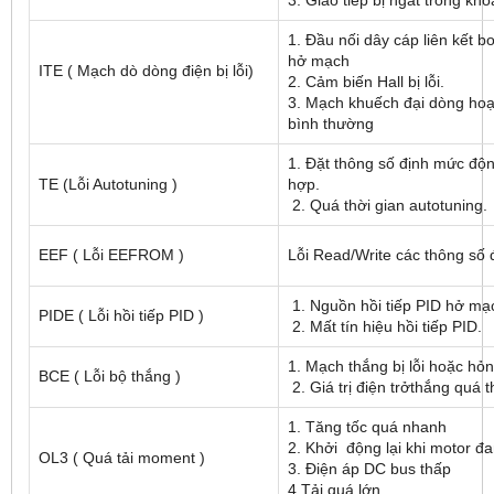
3. Giao tiếp bị ngắt trong kh
1. Đầu nối dây cáp liên kết b
hở mạch
ITE ( Mạch dò dòng điện bị lỗi)
2. Cảm biến Hall bị lỗi.
3. Mạch khuếch đại dòng ho
bình thường
1. Đặt thông số định mức độ
TE (Lỗi Autotuning )
hợp.
2. Quá thời gian autotuning.
EEF ( Lỗi EEFROM )
Lỗi Read/Write các thông số 
1. Nguồn hồi tiếp PID hở mạ
PIDE ( Lỗi hồi tiếp PID )
2. Mất tín hiệu hồi tiếp PID.
1. Mạch thắng bị lỗi hoặc hỏ
BCE ( Lỗi bộ thắng )
2. Giá trị điện trởthắng quá t
1. Tăng tốc quá nhanh
2. Khởi động lại khi motor đ
OL3 ( Quá tải moment )
3. Điện áp DC bus thấp
4.Tải quá lớn