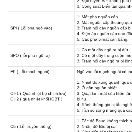
2. Đặc tuyến V/F không phù 
3. Công suất Biến tần quá nh
1: Mất pha nguồn cấp.
2: Mất nguồn cấp thoáng qu
SPI
( Lỗi pha ngõ vào)
3: Trạm nối dây nguồn cấp bị
4: Điện áp nguồn cấp dao độ
5: Các pha bịmất cân bằng.
1. Có một dây ngõ ra bị đứt
SPO ( lỗi pha ngõ ra)
2. Có một dây trong cuộn mot
3. Trạm nối dây ngõ ra bị lỏn
EF ( Lỗi mạch ngoài)
Ngõ vào lỗi mạch ngoài có tá
1: Nhiệt độ xung quanh quá 
2: Ở gần nguồn nhiệt.
OH1 ( Quá nhiệt bộ chỉnh lưu)
3. Quạt làm mát của Biến tầ
OH2 ( quá nhiệt khối IGBT )
bị hư.
4: Rãnh thông gió bị tắc ngh
5: Tần số sóng mang quá ca
1. Tốc độ Baud không thích
CE ( Lỗi truyền thông)
2. Nhận dữ liệu bị sai.