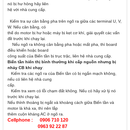
nó bị hư hỏng hãy liên
hệ với nhà cung cấp.
Kiểm tra sự cân bằng pha trên ngõ ra giữa các terminal U, V,
W. Nếu cân bằng, có
thể do motor bị hư hoặc máy bị kẹt cơ khí, giải quyết các vấn
đề trước khi chạy lại.
Nếu ngõ ra không cân bằng pha hoặc mất pha, thì board
điều khiển hoặc board
công suất của Biến tần bị trục trặc, liên hệ nhà cung cấp.
Biến tần hiển thị bình thường khi cấp nguồn nhưng bị
nhảy CB khi chạy
:
Kiểm tra các ngõ ra của Biến tần có bị ngắn mạch không,
nếu có liên hệ nhà cung
cấp.
Kiểm tra xem có lỗi chạm đất không. Nếu có hãy xử lý nó
trước khi chạy lại.
Nếu thỉnh thoảng bị ngắt và khoảng cách giữa Biến tần và
motor là khá xa, thì nên lắp
thêm cuộn kháng AC ở ngõ ra.
Cellphone : 0906 710 120
0963 92 22 87