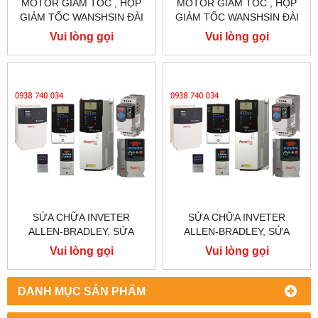
MOTOR GIẢM TỐC , HỘP
MOTOR GIẢM TỐC , HỘP
GIẢM TỐC WANSHSIN ĐÀI
GIẢM TỐC WANSHSIN ĐÀI
LOAN 1.5KW 1500W 2HP AC
LOAN 1.5KW 1500W 2HP AC
Vui lòng gọi
Vui lòng gọi
BA PHA 220 V / 380V
BA PHA 220 V / 380V
SỬA CHỮA INVETER
SỬA CHỮA INVETER
ALLEN-BRADLEY, SỬA
ALLEN-BRADLEY, SỬA
CHỮA ALLEN-BRADLEY
CHỮA ALLEN-BRADLEY
Vui lòng gọi
Vui lòng gọi
POWER FLEX 755
POWER FLEX 753
DANH MỤC SẢN PHẨM