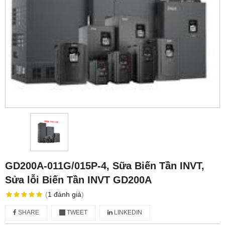
GD200A-011G/015P-4, Sữa Biến Tần INVT,
Sửa lỗi Biến Tần INVT GD200A
(
1
đánh giá
)
SHARE
TWEET
LINKEDIN