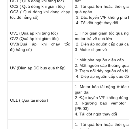
OC1 ( Quá dòng khi tăng tốc)
đất
OC2 ( Quá dòng khi giảm tốc)
2: Tải quá lớn hoặc thời gia
OC3 ( Quá dòng khi đang chạy
quá ngắn
tốc độ hằng số)
3: Đặc tuyến V/F không phù
4: Tải đột ngột thay đổi.
OV1 (Quá áp khi tăng tốc)
1. Thời gian giảm tốc quá n
OV2 (Quá áp khi giảm tốc)
motor trả về quá lớn
OV3(Quá áp khi chạy tốc
2. Điện áp nguồn cấp quá c
độ hằng số)
3. Motor chạm vỏ.
1: Mất pha nguồn điện cấp.
2: Mất nguồn cấp thoáng qua
UV (Điện áp DC bus quá thấp)
3: Trạm nối dây nguồn cấp bị
4: Điệp áp nguồn cấp dao độ
1. Motor kéo tải nặng ở tốc 
gian dài
2. Đặc tuyến V/F không đúng
OL1 ( Quá tải motor)
3. Ngưỡng bảo vệmotor
(PB.03)
4. Tải đột ngột thay đổi
1. Tải quá lớn hoặc thời gia