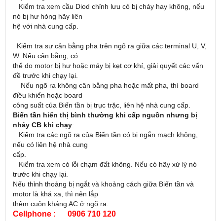
Kiểm tra xem cầu Diod chỉnh lưu có bị cháy hay không, nếu
nó bị hư hỏng hãy liên
hệ với nhà cung cấp.
Kiểm tra sự cân bằng pha trên ngõ ra giữa các terminal U, V,
W. Nếu cân bằng, có
thể do motor bị hư hoặc máy bị kẹt cơ khí, giải quyết các vấn
đề trước khi chạy lại.
Nếu ngõ ra không cân bằng pha hoặc mất pha, thì board
điều khiển hoặc board
công suất của Biến tần bị trục trặc, liên hệ nhà cung cấp.
Biến tần hiển thị bình thường khi cấp nguồn nhưng bị
nhảy CB khi chạy
:
Kiểm tra các ngõ ra của Biến tần có bị ngắn mạch không,
nếu có liên hệ nhà cung
cấp.
Kiểm tra xem có lỗi chạm đất không. Nếu có hãy xử lý nó
trước khi chạy lại.
Nếu thỉnh thoảng bị ngắt và khoảng cách giữa Biến tần và
motor là khá xa, thì nên lắp
thêm cuộn kháng AC ở ngõ ra.
Cellphone : 0906 710 120