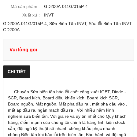
Mã sản phẩm :
GD200A-011G/015P-4
Xuất xứ :
INVT
GD200A-011G/015P-4, Sữa Biến Tần INVT, Sửa lỗi Biến Tần INVT
GD200A
Vui lòng gọi
CHI TIẾT
Chuyên Sửa biến tần báo lỗi chết công xuất IGBT, Diode -
SCR, Board kích, Board điều khiển kích, Board kích SCR,
Board nguồn, Mất nguồn, Mất pha đầu ra , mất pha đầu vào ,
mất áp đầu ra, ngắn mạch đầu ra . Với nhiều năm kinh
nghiệm sửa biến tần. Với giá rẻ và uy tín nhất cho Quý khách
hàng, điểm mạnh của chúng tôi chính là hàng linh kiện stock
sẵn, đội ngũ kỹ thuật sẽ nhanh chóng khắc phục nhanh
chóng Biến tần khi báo lỗi trên biến tần, Bảo hành và đội ngũ