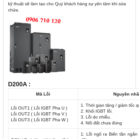
kỹ thuật sẽ làm tạo cho Quý khách hàng sự yên tâm khi sửa
chửa.
D200A :
Mã Lỗi
Nguyên nh
1. Thời gian tăng / giảm tốc 
Lỗi OUT1 ( Lỗi IGBT Pha U )
2. Khối IGBT lỗi.
Lỗi OUT2 ( Lỗi IGBT Pha V )
3. Lỗi do nhiễu.
Lỗi OUT3 ( Lỗi IGBT Pha W )
4. Nối đất chưa đúng
1: Lỗi ngõ ra Biến tần ngắ