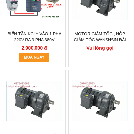
BIẾN TẦN KCLY VÀO 1 PHA
MOTOR GIẢM TỐC , HỘP
220V RA 3 PHA 380V
GIẢM TỐC WANSHSIN ĐÀI
0.75KW, BIẾN TẦN KCLY
LOAN GH40-2200-3S /
2,900,000 đ
Vui lòng gọi
KOC600-R75GT3-B
2.2KW 2200W 3HP
MUA NGAY