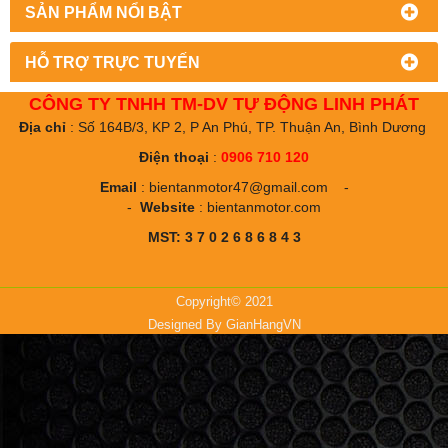
SẢN PHẨM NỔI BẬT
HỖ TRỢ TRỰC TUYẾN
CÔNG TY TNHH TM-DV TỰ ĐỘNG LINH PHÁT
Địa chỉ
: Số 164B/3, KP 2, P An Phú, TP. Thuận An, Bình Dương
Điện thoại
:
0906 710 120
Email
:
bientanmotor47@gmail.com
-
-
Website
:
bientanmotor.com
MST: 3 7 0 2 6 8 6 8 4 3
Copyright© 2021
Designed By
GianHangVN