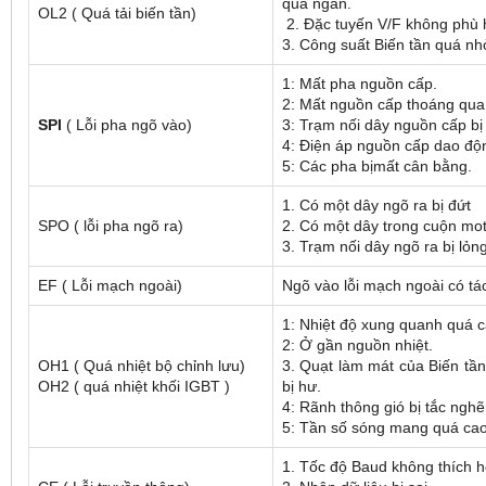
quá ngắn.
OL2 ( Quá tải biến tần)
2. Đặc tuyến V/F không phù 
3. Công suất Biến tần quá nh
1: Mất pha nguồn cấp.
2: Mất nguồn cấp thoáng qu
SPI
( Lỗi pha ngõ vào)
3: Trạm nối dây nguồn cấp bị
4: Điện áp nguồn cấp dao độ
5: Các pha bịmất cân bằng.
1. Có một dây ngõ ra bị đứt
SPO ( lỗi pha ngõ ra)
2. Có một dây trong cuộn mot
3. Trạm nối dây ngõ ra bị lỏn
EF ( Lỗi mạch ngoài)
Ngõ vào lỗi mạch ngoài có tá
1: Nhiệt độ xung quanh quá 
2: Ở gần nguồn nhiệt.
OH1 ( Quá nhiệt bộ chỉnh lưu)
3. Quạt làm mát của Biến tầ
OH2 ( quá nhiệt khối IGBT )
bị hư.
4: Rãnh thông gió bị tắc ngh
5: Tần số sóng mang quá ca
1. Tốc độ Baud không thích 