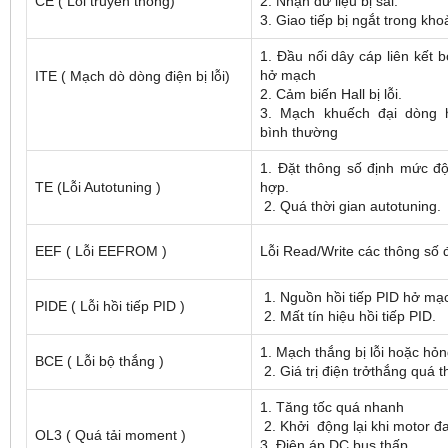
CE ( Lỗi truyền thông)
2. Nhận dữ liệu bị sai.
3. Giao tiếp bị ngắt trong kho
1. Đầu nối dây cáp liên kết b
hở mạch
ITE ( Mạch dò dòng điện bị lỗi)
2. Cảm biến Hall bị lỗi.
3. Mạch khuếch đại dòng 
bình thường
1. Đặt thông số định mức đ
TE (Lỗi Autotuning )
hợp.
2. Quá thời gian autotuning.
EEF ( Lỗi EEFROM )
Lỗi Read/Write các thông số 
1. Nguồn hồi tiếp PID hở mạ
PIDE ( Lỗi hồi tiếp PID )
2. Mất tín hiệu hồi tiếp PID.
1. Mạch thắng bị lỗi hoặc hỏ
BCE ( Lỗi bộ thắng )
2. Giá trị điện trởthắng quá t
1. Tăng tốc quá nhanh
2. Khởi động lại khi motor 
OL3 ( Quá tải moment )
3. Điện áp DC bus thấp