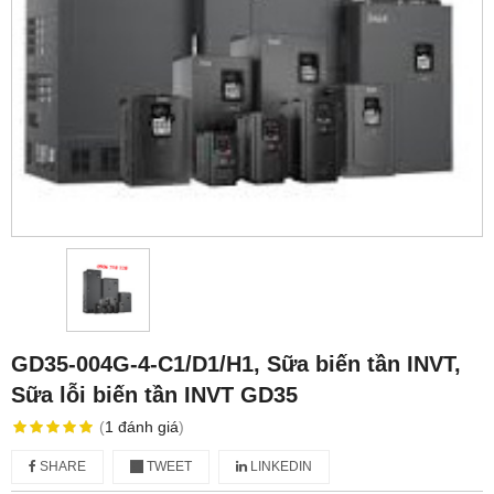
GD35-004G-4-C1/D1/H1, Sữa biến tần INVT,
Sữa lỗi biến tần INVT GD35
(
1
đánh giá
)
SHARE
TWEET
LINKEDIN