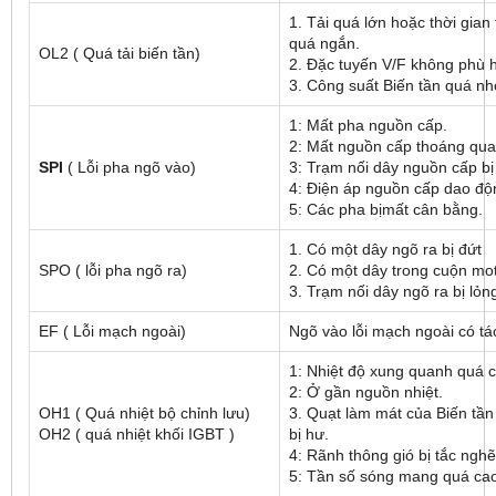
1. Tải quá lớn hoặc thời gian 
quá ngắn.
OL2 ( Quá tải biến tần)
2. Đặc tuyến V/F không phù 
3. Công suất Biến tần quá nh
1: Mất pha nguồn cấp.
2: Mất nguồn cấp thoáng qu
SPI
( Lỗi pha ngõ vào)
3: Trạm nối dây nguồn cấp bị
4: Điện áp nguồn cấp dao độ
5: Các pha bịmất cân bằng.
1. Có một dây ngõ ra bị đứt
SPO ( lỗi pha ngõ ra)
2. Có một dây trong cuộn mot
3. Trạm nối dây ngõ ra bị lỏn
EF ( Lỗi mạch ngoài)
Ngõ vào lỗi mạch ngoài có tá
1: Nhiệt độ xung quanh quá 
2: Ở gần nguồn nhiệt.
OH1 ( Quá nhiệt bộ chỉnh lưu)
3. Quạt làm mát của Biến tầ
OH2 ( quá nhiệt khối IGBT )
bị hư.
4: Rãnh thông gió bị tắc ngh
5: Tần số sóng mang quá ca