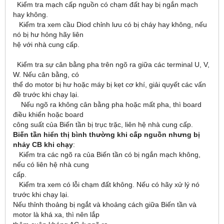
Kiểm tra mạch cấp nguồn có chạm đất hay bị ngắn mạch
hay không.
Kiểm tra xem cầu Diod chỉnh lưu có bị cháy hay không, nếu
nó bị hư hỏng hãy liên
hệ với nhà cung cấp.
Kiểm tra sự cân bằng pha trên ngõ ra giữa các terminal U, V,
W. Nếu cân bằng, có
thể do motor bị hư hoặc máy bị kẹt cơ khí, giải quyết các vấn
đề trước khi chạy lại.
Nếu ngõ ra không cân bằng pha hoặc mất pha, thì board
điều khiển hoặc board
công suất của Biến tần bị trục trặc, liên hệ nhà cung cấp.
Biến tần hiển thị bình thường khi cấp nguồn nhưng bị
nhảy CB khi chạy
:
Kiểm tra các ngõ ra của Biến tần có bị ngắn mạch không,
nếu có liên hệ nhà cung
cấp.
Kiểm tra xem có lỗi chạm đất không. Nếu có hãy xử lý nó
trước khi chạy lại.
Nếu thỉnh thoảng bị ngắt và khoảng cách giữa Biến tần và
motor là khá xa, thì nên lắp