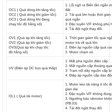
1: Lỗi ngõ ra Biến tần ngắn
OC1 ( Quá dòng khi tăng tốc)
đất
OC2 ( Quá dòng khi giảm tốc)
2: Tải quá lớn hoặc thời gian 
OC3 ( Quá dòng khi đang
quá ngắn
chạy tốc độ hằng số)
3: Đặc tuyến V/F không phù
4: Tải đột ngột thay đổi.
OV1 (Quá áp khi tăng tốc)
1. Thời gian giảm tốc quá n
OV2 (Quá áp khi giảm tốc)
motor trả về quá lớn
OV3(Quá áp khi chạy tốc
2. Điện áp nguồn cấp quá ca
độ hằng số)
3. Motor chạm vỏ.
1: Mất pha nguồn điện cấp.
2: Mất nguồn cấp thoáng qua
UV (Điện áp DC bus quá thấp)
3: Trạm nối dây nguồn cấp bị
4: Điệp áp nguồn cấp dao độ
1. Motor kéo tải nặng ở tốc đ
gian dài
2. Đặc tuyến V/F không đúng
OL1 ( Quá tải motor)
3. Ngưỡng bảo vệmotor khô
(PB.03)
4. Tải đột ngột thay đổi