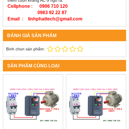
thêm cuộn kháng AC ở ngõ ra.
Cellphone : 0906 710 120
0963 92 22 87
Email : linhphattech@gmail.com
ĐÁNH GIÁ SẢN PHẨM
Bình chọn sản phẩm:
SẢN PHẨM CÙNG LOẠI