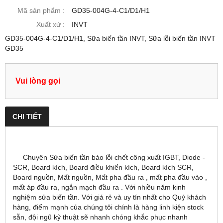
Mã sản phẩm :
GD35-004G-4-C1/D1/H1
Xuất xứ :
INVT
GD35-004G-4-C1/D1/H1, Sữa biến tần INVT, Sữa lỗi biến tần INVT
GD35
Vui lòng gọi
CHI TIẾT
Chuyên Sửa biến tần báo lỗi chết công xuất IGBT, Diode -
SCR, Board kích, Board điều khiển kích, Board kích SCR,
Board nguồn, Mất nguồn, Mất pha đầu ra , mất pha đầu vào ,
mất áp đầu ra, ngắn mạch đầu ra . Với nhiều năm kinh
nghiệm sửa biến tần. Với giá rẻ và uy tín nhất cho Quý khách
hàng, điểm mạnh của chúng tôi chính là hàng linh kiện stock
sẵn, đội ngũ kỹ thuật sẽ nhanh chóng khắc phục nhanh