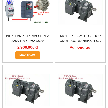
BIẾN TẦN KCLY VÀO 1 PHA
MOTOR GIẢM TỐC , HỘP
220V RA 3 PHA 380V
GIẢM TỐC WANSHSIN ĐÀI
0.75KW, BIẾN TẦN KCLY
LOAN GH40-2200-3S /
2,900,000 đ
Vui lòng gọi
KOC600-R75GT3-B
2.2KW 2200W 3HP
MUA NGAY