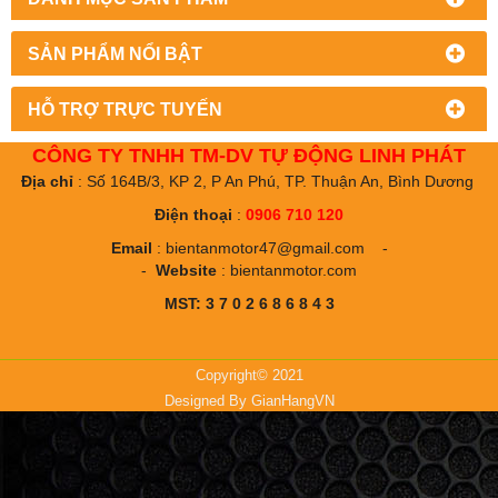
SẢN PHẨM NỔI BẬT
HỖ TRỢ TRỰC TUYẾN
CÔNG TY TNHH TM-DV TỰ ĐỘNG LINH PHÁT
Địa chỉ
: Số 164B/3, KP 2, P An Phú, TP. Thuận An, Bình Dương
Điện thoại
:
0906 710 120
Email
:
bientanmotor47@gmail.com
-
-
Website
:
bientanmotor.com
MST: 3 7 0 2 6 8 6 8 4 3
Copyright© 2021
Designed By
GianHangVN