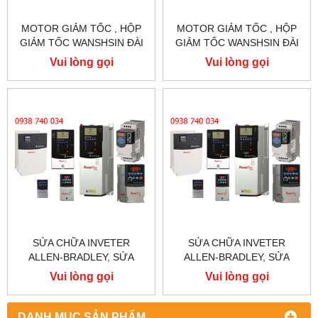
MOTOR GIẢM TỐC , HỘP
MOTOR GIẢM TỐC , HỘP
GIẢM TỐC WANSHSIN ĐÀI
GIẢM TỐC WANSHSIN ĐÀI
LOAN 1.5KW 1500W 2HP AC
LOAN 1.5KW 1500W 2HP AC
Vui lòng gọi
Vui lòng gọi
BA PHA 220 V / 380V
BA PHA 220 V / 380V
SỬA CHỮA INVETER
SỬA CHỮA INVETER
ALLEN-BRADLEY, SỬA
ALLEN-BRADLEY, SỬA
CHỮA ALLEN-BRADLEY
CHỮA ALLEN-BRADLEY
Vui lòng gọi
Vui lòng gọi
POWER FLEX 755
POWER FLEX 753
DANH MỤC SẢN PHẨM