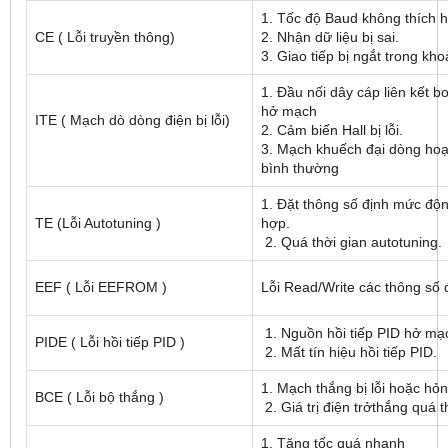
1. Tốc độ Baud không thích
CE ( Lỗi truyền thông)
2. Nhận dữ liệu bị sai.
3. Giao tiếp bị ngắt trong kh
1. Đầu nối dây cáp liên kết b
hở mạch
ITE ( Mạch dò dòng điện bị lỗi)
2. Cảm biến Hall bị lỗi.
3. Mạch khuếch đại dòng ho
bình thường
1. Đặt thông số định mức độ
TE (Lỗi Autotuning )
hợp.
2. Quá thời gian autotuning.
EEF ( Lỗi EEFROM )
Lỗi Read/Write các thông số 
1. Nguồn hồi tiếp PID hở mạ
PIDE ( Lỗi hồi tiếp PID )
2. Mất tín hiệu hồi tiếp PID.
1. Mạch thắng bị lỗi hoặc hỏ
BCE ( Lỗi bộ thắng )
2. Giá trị điện trởthắng quá t
1. Tăng tốc quá nhanh