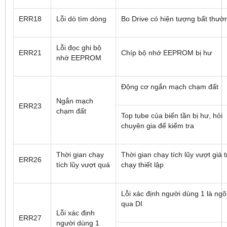
ERR18
Lỗi dò tìm dòng
Bo Drive có hiện tượng bất thườ
Lỗi đọc ghi bộ
ERR21
Chíp bộ nhớ EEPROM bị hư
nhớ EEPROM
Động cơ ngắn mạch chạm đất
Ngắn mạch
ERR23
chạm đất
Top tube của biến tần bị hư, hỏi
chuyên gia để kiểm tra
Thời gian chạy
Thời gian chạy tích lũy vượt giá t
ERR26
tích lũy vượt quá
chạy thiết lập
Lỗi xác định người dùng 1 là ngõ
qua DI
Lỗi xác định
ERR27
người dùng 1