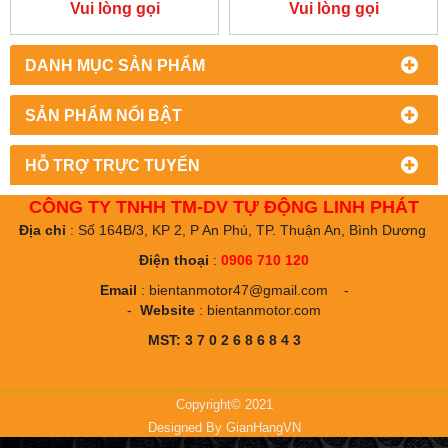
CHỮA ALLEN-BRADLEY
CHỮA ALLEN-BRADLEY
Vui lòng gọi
Vui lòng gọi
POWER FLEX 755
POWER FLEX 753
DANH MỤC SẢN PHẨM
SẢN PHẨM NỔI BẬT
HỖ TRỢ TRỰC TUYẾN
CÔNG TY TNHH TM-DV TỰ ĐỘNG LINH PHÁT
Địa chỉ
: Số 164B/3, KP 2, P An Phú, TP. Thuận An, Bình Dương
Điện thoại
:
0906 710 120
Email
:
bientanmotor47@gmail.com
-
-
Website
:
bientanmotor.com
MST: 3 7 0 2 6 8 6 8 4 3
Copyright© 2021
Designed By
GianHangVN