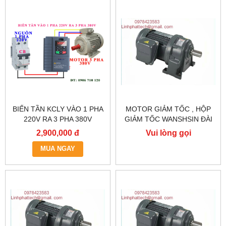
BIẾN TẦN KCLY VÀO 1 PHA
MOTOR GIẢM TỐC , HỘP
220V RA 3 PHA 380V
GIẢM TỐC WANSHSIN ĐÀI
0.75KW, BIẾN TẦN KCLY
LOAN GH40-2200-3S /
2,900,000 đ
Vui lòng gọi
KOC600-R75GT3-B
2.2KW 2200W 3HP
MUA NGAY