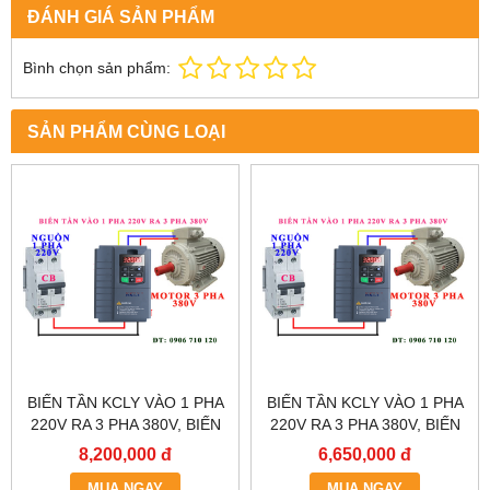
ĐÁNH GIÁ SẢN PHẨM
Bình chọn sản phẩm:
SẢN PHẨM CÙNG LOẠI
BIẾN TẦN KCLY VÀO 1 PHA
BIẾN TẦN KCLY VÀO 1 PHA
220V RA 3 PHA 380V, BIẾN
220V RA 3 PHA 380V, BIẾN
TẦN KCLY KOC600-011GT3-
TẦN KCLY KOC600-
8,200,000 đ
6,650,000 đ
B
7R5GT3-B
MUA NGAY
MUA NGAY