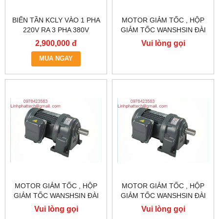
BIẾN TẦN KCLY VÀO 1 PHA
MOTOR GIẢM TỐC , HỘP
220V RA 3 PHA 380V
GIẢM TỐC WANSHSIN ĐÀI
0.75KW, BIẾN TẦN KCLY
LOAN GH40-2200-3S /
2,900,000 đ
Vui lòng gọi
KOC600-R75GT3-B
2.2KW 2200W 3HP
MUA NGAY
MOTOR GIẢM TỐC , HỘP
MOTOR GIẢM TỐC , HỘP
GIẢM TỐC WANSHSIN ĐÀI
GIẢM TỐC WANSHSIN ĐÀI
LOAN 1.5KW 1500W 2HP AC
LOAN 1.5KW 1500W 2HP AC
Vui lòng gọi
Vui lòng gọi
BA PHA 220 V / 380V
BA PHA 220 V / 380V