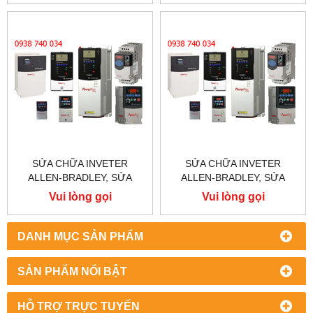
SỬA CHỮA INVETER
SỬA CHỮA INVETER
ALLEN-BRADLEY, SỬA
ALLEN-BRADLEY, SỬA
CHỮA ALLEN-BRADLEY
CHỮA ALLEN-BRADLEY
Vui lòng gọi
Vui lòng gọi
POWER FLEX 755
POWER FLEX 753
DANH MỤC SẢN PHẨM
SẢN PHẨM NỔI BẬT
HỖ TRỢ TRỰC TUYẾN