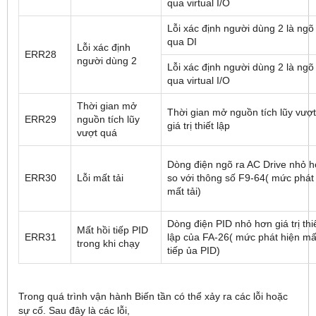
qua virtual I/O
Lỗi xác định người dùng 2 là ngõ
qua DI
Lỗi xác định
ERR28
người dùng 2
Lỗi xác định người dùng 2 là ngõ
qua virtual I/O
Thời gian mở
Thời gian mở nguồn tích lũy vượ
ERR29
nguồn tích lũy
giá trị thiết lập
vượt quá
Dòng điện ngõ ra AC Drive nhỏ 
ERR30
Lỗi mất tải
so với thông số F9-64( mức phát
mất tải)
Dòng điện PID nhỏ hơn giá trị thi
Mất hồi tiếp PID
ERR31
lập của FA-26( mức phát hiện mấ
trong khi chạy
tiếp ủa PID)
Trong quá trình vận hành Biến tần có thể xảy ra các lỗi hoặc
sự cố. Sau đây là các lỗi,