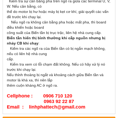
Kiểm tra sự cân bằng pha trên ngõ ra giữa các terminal U, V,
W. Nếu cân bằng, có
thể do motor bị hư hoặc máy bị kẹt cơ khí, giải quyết các vấn
đề trước khi chạy lại.
Nếu ngõ ra không cân bằng pha hoặc mất pha, thì board
điều khiển hoặc board
công suất của Biến tần bị trục trặc, liên hệ nhà cung cấp.
Biến tần hiển thị bình thường khi cấp nguồn nhưng bị
nhảy CB khi chạy
:
Kiểm tra các ngõ ra của Biến tần có bị ngắn mạch không,
nếu có liên hệ nhà cung
cấp.
Kiểm tra xem có lỗi chạm đất không. Nếu có hãy xử lý nó
trước khi chạy lại.
Nếu thỉnh thoảng bị ngắt và khoảng cách giữa Biến tần và
motor là khá xa, thì nên lắp
thêm cuộn kháng AC ở ngõ ra.
Cellphone : 0906 710 120
0963 92 22 87
Email : linhphattech@gmail.com