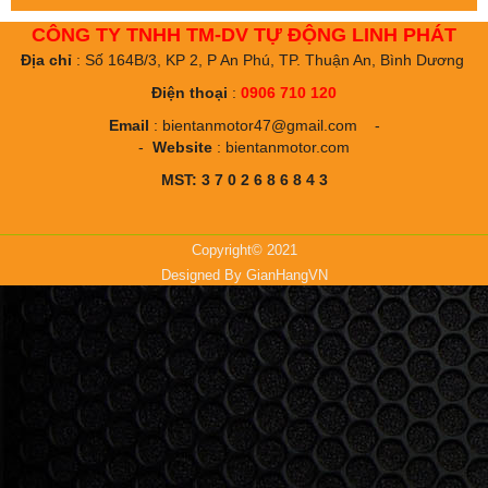
CÔNG TY TNHH TM-DV TỰ ĐỘNG LINH PHÁT
Địa chỉ
: Số 164B/3, KP 2, P An Phú, TP. Thuận An, Bình Dương
Điện thoại
:
0906 710 120
Email
:
bientanmotor47@gmail.com
-
-
Website
:
bientanmotor.com
MST: 3 7 0 2 6 8 6 8 4 3
Copyright© 2021
Designed By
GianHangVN