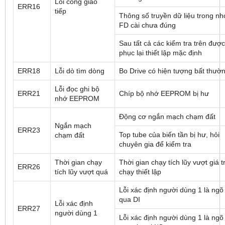
Lỗi công giao
ERR16
tiếp
Thông số truyền dữ liệu trong n
FD cài chưa đúng
Sau tất cả các kiểm tra trên được
phục lại thiết lập mặc định
ERR18
Lỗi dò tìm dòng
Bo Drive có hiện tượng bất thườ
Lỗi đọc ghi bộ
ERR21
Chíp bộ nhớ EEPROM bị hư
nhớ EEPROM
Động cơ ngắn mạch chạm đất
Ngắn mạch
ERR23
Top tube của biến tần bị hư, hỏi
chạm đất
chuyên gia để kiểm tra
Thời gian chạy
Thời gian chạy tích lũy vượt giá tr
ERR26
tích lũy vượt quá
chạy thiết lập
Lỗi xác định người dùng 1 là ngõ
qua DI
Lỗi xác định
ERR27
người dùng 1
Lỗi xác định người dùng 1 là ngõ